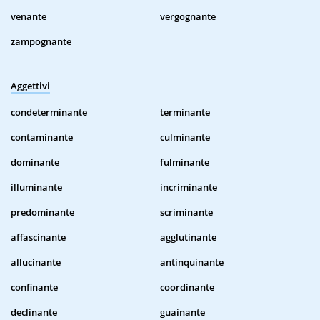
venante
vergognante
zampognante
Aggettivi
condeterminante
terminante
contaminante
culminante
dominante
fulminante
illuminante
incriminante
predominante
scriminante
affascinante
agglutinante
allucinante
antinquinante
confinante
coordinante
declinante
guainante