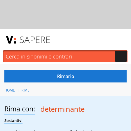
SAPERE
HOME
RIME
Rima con:
determinante
Sostantivi