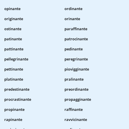
opinante
ordinante
originante
orinante
ostinante
paraffinante
patinante
patrocinante
pattinante
pedinante
pellegrinante
peregrinante
pettinante
piovigginante
platinante
pralinante
predestinante
preordinante
procrastinante
propagginante
propinante
raffinante
rapinante
ravvicinante