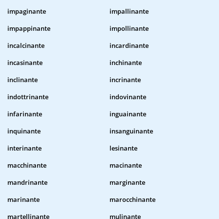
impaginante
impallinante
impappinante
impollinante
incalcinante
incardinante
incasinante
inchinante
inclinante
incrinante
indottrinante
indovinante
infarinante
inguainante
inquinante
insanguinante
interinante
lesinante
macchinante
macinante
mandrinante
marginante
marinante
marocchinante
martellinante
mulinante