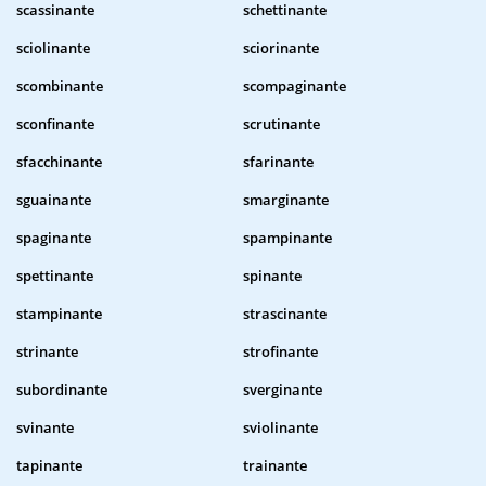
scassinante
schettinante
sciolinante
sciorinante
scombinante
scompaginante
sconfinante
scrutinante
sfacchinante
sfarinante
sguainante
smarginante
spaginante
spampinante
spettinante
spinante
stampinante
strascinante
strinante
strofinante
subordinante
sverginante
svinante
sviolinante
tapinante
trainante