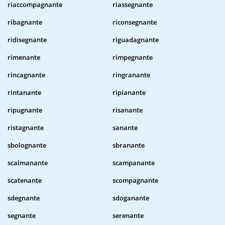
riaccompagnante
riassegnante
ribagnante
riconsegnante
ridisegnante
riguadagnante
rimenante
rimpegnante
rincagnante
ringranante
rintanante
ripianante
ripugnante
risanante
ristagnante
sanante
sbolognante
sbranante
scalmanante
scampanante
scatenante
scompagnante
sdegnante
sdoganante
segnante
serenante