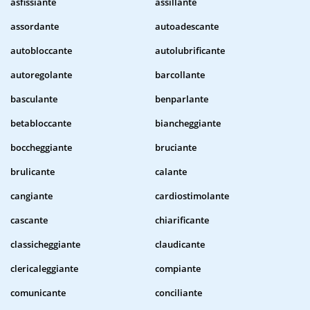
asfissiante
assillante
assordante
autoadescante
autobloccante
autolubrificante
autoregolante
barcollante
basculante
benparlante
betabloccante
biancheggiante
boccheggiante
bruciante
brulicante
calante
cangiante
cardiostimolante
cascante
chiarificante
classicheggiante
claudicante
clericaleggiante
compiante
comunicante
conciliante