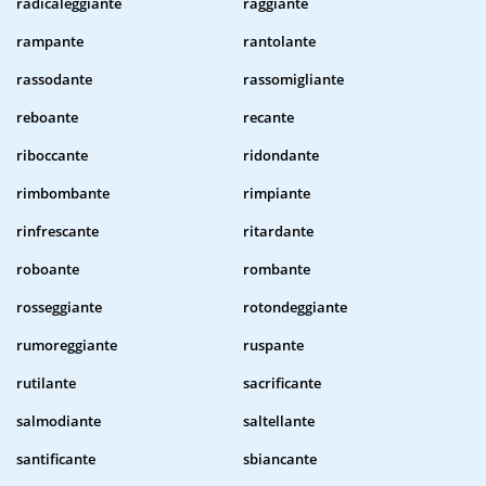
radicaleggiante
raggiante
rampante
rantolante
rassodante
rassomigliante
reboante
recante
riboccante
ridondante
rimbombante
rimpiante
rinfrescante
ritardante
roboante
rombante
rosseggiante
rotondeggiante
rumoreggiante
ruspante
rutilante
sacrificante
salmodiante
saltellante
santificante
sbiancante