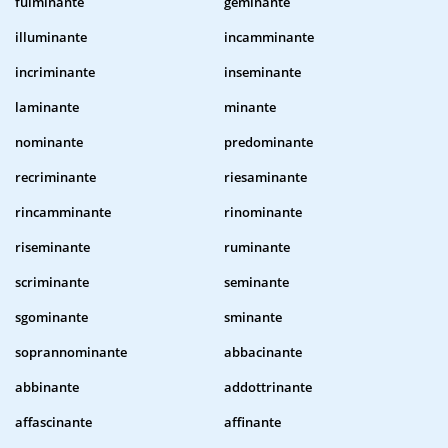
fulminante
geminante
illuminante
incamminante
incriminante
inseminante
laminante
minante
nominante
predominante
recriminante
riesaminante
rincamminante
rinominante
riseminante
ruminante
scriminante
seminante
sgominante
sminante
soprannominante
abbacinante
abbinante
addottrinante
affascinante
affinante