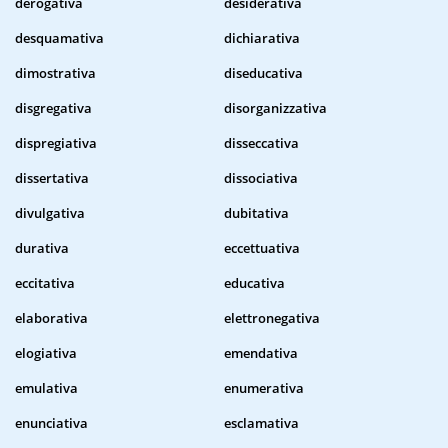
derogativa
desiderativa
desquamativa
dichiarativa
dimostrativa
diseducativa
disgregativa
disorganizzativa
dispregiativa
disseccativa
dissertativa
dissociativa
divulgativa
dubitativa
durativa
eccettuativa
eccitativa
educativa
elaborativa
elettronegativa
elogiativa
emendativa
emulativa
enumerativa
enunciativa
esclamativa