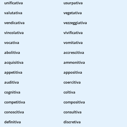
unificativa
usurpativa
valutativa
vegetativa
vendicativa
vezzeggiativa
vincolativa
vivificativa
vocativa
vomitativa
abolitiva
accrescitiva
acquisitiva
ammonitiva
appetitiva
appositiva
auditiva
coercitiva
cognitiva
coltiva
competitiva
compositiva
conoscitiva
consultiva
definitiva
discretiva