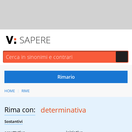
SAPERE
HOME
RIME
Rima con:
determinativa
Sostantivi