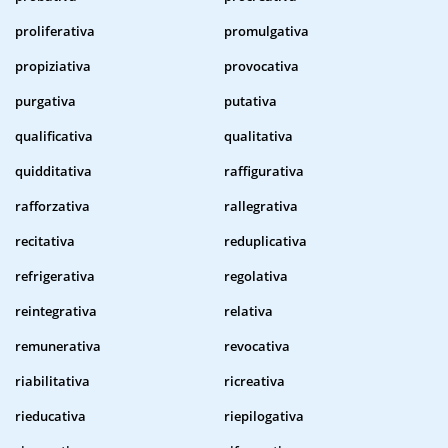
proliferativa
promulgativa
propiziativa
provocativa
purgativa
putativa
qualificativa
qualitativa
quidditativa
raffigurativa
rafforzativa
rallegrativa
recitativa
reduplicativa
refrigerativa
regolativa
reintegrativa
relativa
remunerativa
revocativa
riabilitativa
ricreativa
rieducativa
riepilogativa