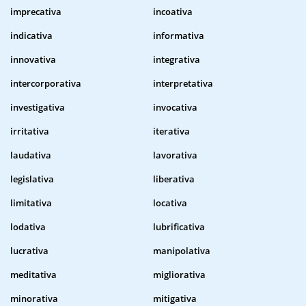
imprecativa
incoativa
indicativa
informativa
innovativa
integrativa
intercorporativa
interpretativa
investigativa
invocativa
irritativa
iterativa
laudativa
lavorativa
legislativa
liberativa
limitativa
locativa
lodativa
lubrificativa
lucrativa
manipolativa
meditativa
migliorativa
minorativa
mitigativa