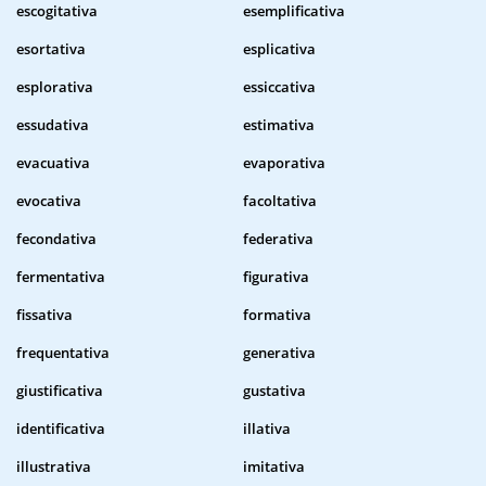
escogitativa
esemplificativa
esortativa
esplicativa
esplorativa
essiccativa
essudativa
estimativa
evacuativa
evaporativa
evocativa
facoltativa
fecondativa
federativa
fermentativa
figurativa
fissativa
formativa
frequentativa
generativa
giustificativa
gustativa
identificativa
illativa
illustrativa
imitativa