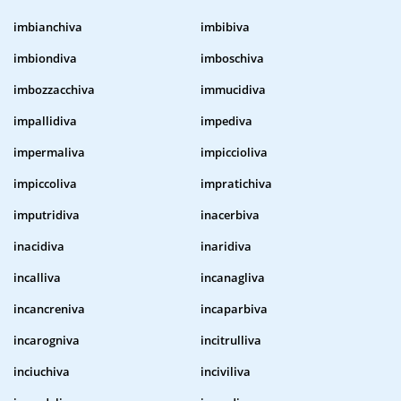
imbianchiva
imbibiva
imbiondiva
imboschiva
imbozzacchiva
immucidiva
impallidiva
impediva
impermaliva
impiccioliva
impiccoliva
impratichiva
imputridiva
inacerbiva
inacidiva
inaridiva
incalliva
incanagliva
incancreniva
incaparbiva
incarogniva
incitrulliva
inciuchiva
inciviliva