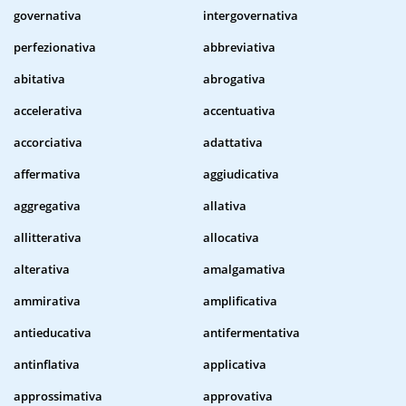
governativa
intergovernativa
perfezionativa
abbreviativa
abitativa
abrogativa
accelerativa
accentuativa
accorciativa
adattativa
affermativa
aggiudicativa
aggregativa
allativa
allitterativa
allocativa
alterativa
amalgamativa
ammirativa
amplificativa
antieducativa
antifermentativa
antinflativa
applicativa
approssimativa
approvativa