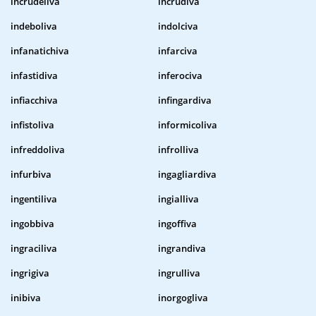
incrudeliva
incrudiva
indeboliva
indolciva
infanatichiva
infarciva
infastidiva
inferociva
infiacchiva
infingardiva
infistoliva
informicoliva
infreddoliva
infrolliva
infurbiva
ingagliardiva
ingentiliva
ingialliva
ingobbiva
ingoffiva
ingraciliva
ingrandiva
ingrigiva
ingrulliva
inibiva
inorgogliva