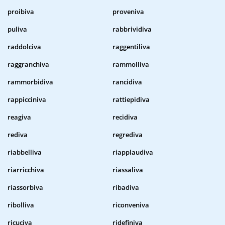
proibiva
proveniva
puliva
rabbrividiva
raddolciva
raggentiliva
raggranchiva
rammolliva
rammorbidiva
rancidiva
rappicciniva
rattiepidiva
reagiva
recidiva
rediva
regrediva
riabbelliva
riapplaudiva
riarricchiva
riassaliva
riassorbiva
ribadiva
ribolliva
riconveniva
ricuciva
ridefiniva