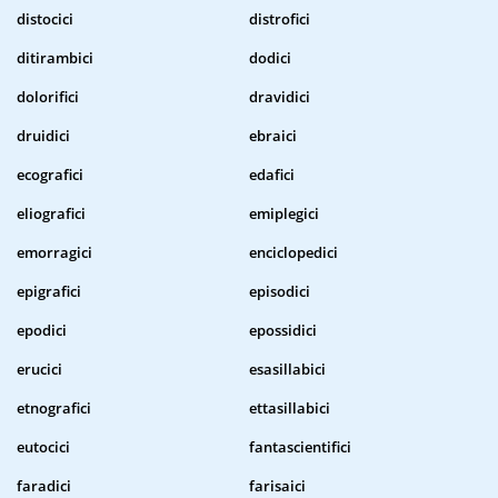
distocici
distrofici
ditirambici
dodici
dolorifici
dravidici
druidici
ebraici
ecografici
edafici
eliografici
emiplegici
emorragici
enciclopedici
epigrafici
episodici
epodici
epossidici
erucici
esasillabici
etnografici
ettasillabici
eutocici
fantascientifici
faradici
farisaici