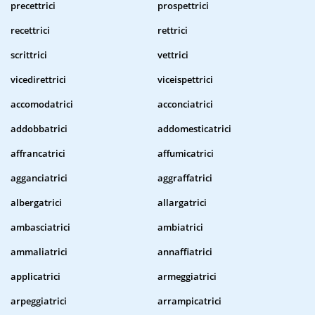
precettrici
prospettrici
recettrici
rettrici
scrittrici
vettrici
vicedirettrici
viceispettrici
accomodatrici
acconciatrici
addobbatrici
addomesticatrici
affrancatrici
affumicatrici
agganciatrici
aggraffatrici
albergatrici
allargatrici
ambasciatrici
ambiatrici
ammaliatrici
annaffiatrici
applicatrici
armeggiatrici
arpeggiatrici
arrampicatrici