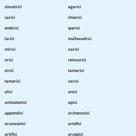
zincatrici
agarici
carici
chierici
embrici
iperici
larici
mallevadrici
mirici
narici
orici
reincarici
sirici
tamarici
tamerici
varici
alici
anici
antiastenici
apici
appendici
archeozoici
arcoscenici
artefici
artifici
aruspici