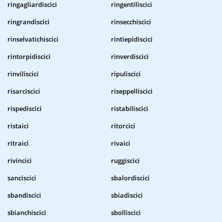
ringagliardiscici
ringentiliscici
ringrandiscici
rinsecchiscici
rinselvatichiscici
rintiepidiscici
rintorpidiscici
rinverdiscici
rinviliscici
ripuliscici
risarciscici
riseppelliscici
rispediscici
ristabiliscici
ristaici
ritorcici
ritraici
rivaici
rivincici
ruggiscici
sanciscici
sbalordiscici
sbandiscici
sbiadiscici
sbianchiscici
sbolliscici