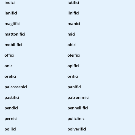
indici
iutifici
lanifici
linifici
maglifici
manici
mattonifici
mici
mobilifici
obici
offici
oleifici
onici
opifici
orefici
orifici
palcoscenici
panifici
pastifici
patronimici
pendici
pennellifici
pernici
policlinici
pollici
polverifici