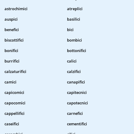
astrochimici
atreplici
auspici
basilici
benefici
bici
biscottifici
bombici
bonifici
bottonifici
burrifici
calici
calzaturifici
calzifici
camici
canapifici
capicomici
capitecnici
capocomici
capotecnici
cappellifici
carnefici
caseifici
cementifici