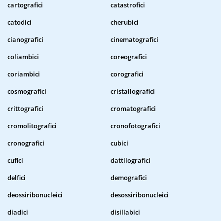
cartografici
catastrofici
catodici
cherubici
cianografici
cinematografici
coliambici
coreografici
coriambici
corografici
cosmografici
cristallografici
crittografici
cromatografici
cromolitografici
cronofotografici
cronografici
cubici
cufici
dattilografici
delfici
demografici
deossiribonucleici
desossiribonucleici
diadici
disillabici