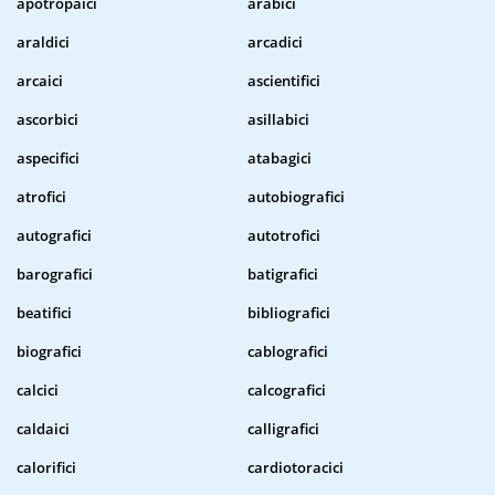
apotropaici
arabici
araldici
arcadici
arcaici
ascientifici
ascorbici
asillabici
aspecifici
atabagici
atrofici
autobiografici
autografici
autotrofici
barografici
batigrafici
beatifici
bibliografici
biografici
cablografici
calcici
calcografici
caldaici
calligrafici
calorifici
cardiotoracici