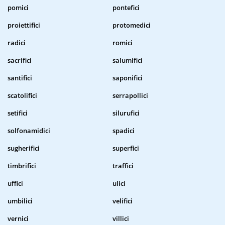
pomici
pontefici
proiettifici
protomedici
radici
romici
sacrifici
salumifici
santifici
saponifici
scatolifici
serrapollici
setifici
silurufici
solfonamidici
spadici
sugherifici
superfici
timbrifici
traffici
uffici
ulici
umbilici
velifici
vernici
villici