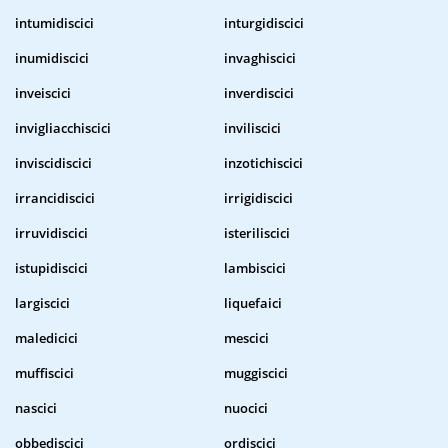
intumidiscici
inturgidiscici
inumidiscici
invaghiscici
inveiscici
inverdiscici
invigliacchiscici
inviliscici
inviscidiscici
inzotichiscici
irrancidiscici
irrigidiscici
irruvidiscici
isteriliscici
istupidiscici
lambiscici
largiscici
liquefaici
maledicici
mescici
muffiscici
muggiscici
nascici
nuocici
obbediscici
ordiscici