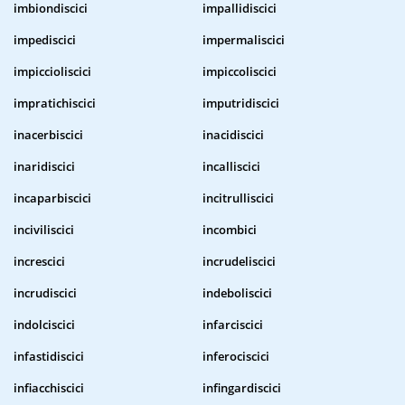
imbiondiscici
impallidiscici
impediscici
impermaliscici
impiccioliscici
impiccoliscici
impratichiscici
imputridiscici
inacerbiscici
inacidiscici
inaridiscici
incalliscici
incaparbiscici
incitrulliscici
inciviliscici
incombici
increscici
incrudeliscici
incrudiscici
indeboliscici
indolciscici
infarciscici
infastidiscici
inferociscici
infiacchiscici
infingardiscici