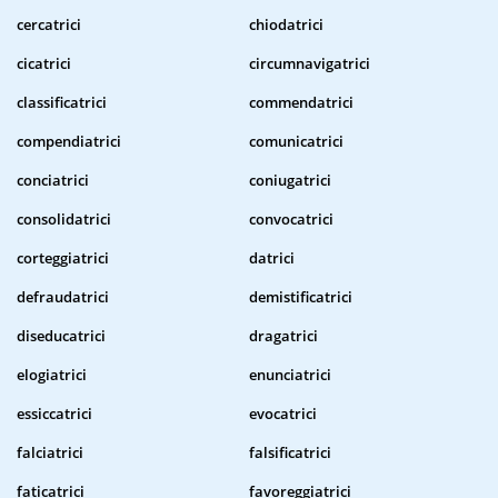
cercatrici
chiodatrici
cicatrici
circumnavigatrici
classificatrici
commendatrici
compendiatrici
comunicatrici
conciatrici
coniugatrici
consolidatrici
convocatrici
corteggiatrici
datrici
defraudatrici
demistificatrici
diseducatrici
dragatrici
elogiatrici
enunciatrici
essiccatrici
evocatrici
falciatrici
falsificatrici
faticatrici
favoreggiatrici