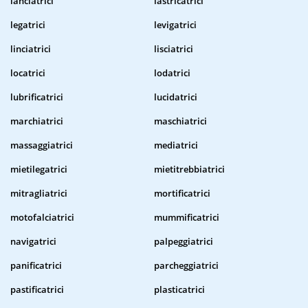
lanciatrici
lastricatrici
legatrici
levigatrici
linciatrici
lisciatrici
locatrici
lodatrici
lubrificatrici
lucidatrici
marchiatrici
maschiatrici
massaggiatrici
mediatrici
mietilegatrici
mietitrebbiatrici
mitragliatrici
mortificatrici
motofalciatrici
mummificatrici
navigatrici
palpeggiatrici
panificatrici
parcheggiatrici
pastificatrici
plasticatrici