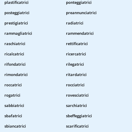
plastificatrici
ponteggiatrici
posteggiatrici
preannunciatrici
prestigiatrici
radiatrici
rammagliatrici
rammendatrici
raschiatrici
rettificatrici
ricalcatrici
ricercatrici
rifondatrici
rilegatrici
rimondatrici
ritardatrici
roccatrici
rocciatrici
rogatrici
rovesciatrici
sabbiatrici
sarchiatrici
sbafatrici
sbeffeggiatrici
sbiancatrici
scarificatrici