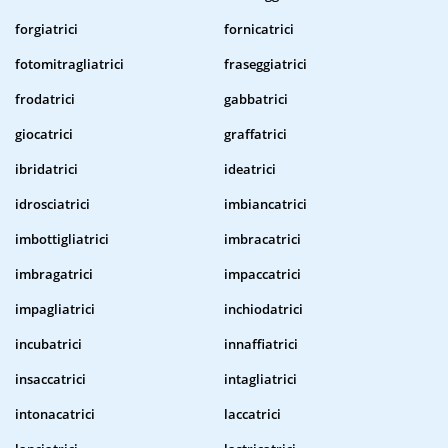
forgiatrici
fornicatrici
fotomitragliatrici
fraseggiatrici
frodatrici
gabbatrici
giocatrici
graffatrici
ibridatrici
ideatrici
idrosciatrici
imbiancatrici
imbottigliatrici
imbracatrici
imbragatrici
impaccatrici
impagliatrici
inchiodatrici
incubatrici
innaffiatrici
insaccatrici
intagliatrici
intonacatrici
laccatrici