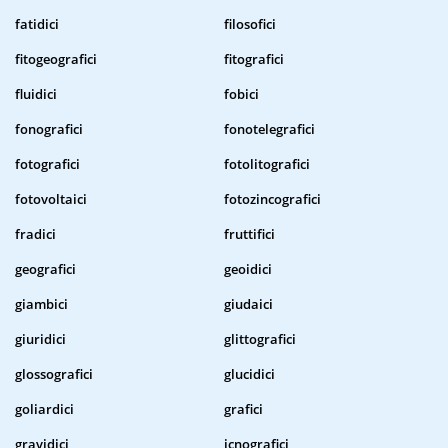
fatidici
filosofici
fitogeografici
fitografici
fluidici
fobici
fonografici
fonotelegrafici
fotografici
fotolitografici
fotovoltaici
fotozincografici
fradici
fruttifici
geografici
geoidici
giambici
giudaici
giuridici
glittografici
glossografici
glucidici
goliardici
grafici
gravidici
icnografici