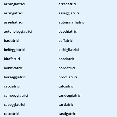
arrangiatrici
arredatrici
arringatrici
assaggiatrici
assediatrici
autoinnaffiatrici
autonoleggiatrici
bacchiatrici
baciatrici
beffatrici
beffeggiatrici
bisbigliatrici
bluffatrici
bocciatrici
bonificatrici
bordatrici
borseggiatrici
brocciatrici
cacciatrici
calciatrici
campeggiatrici
candeggiatrici
capeggiatrici
cardatrici
cascatrici
castigatrici