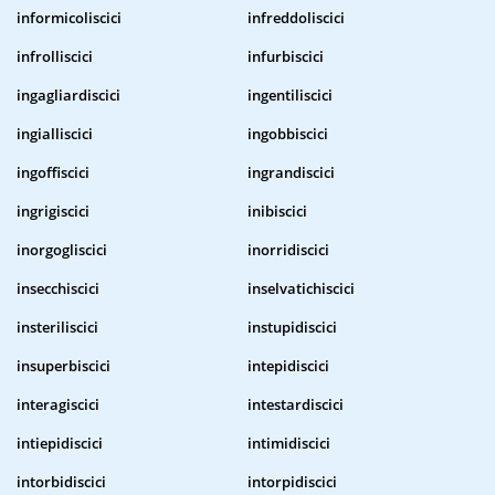
informicoliscici
infreddoliscici
infrolliscici
infurbiscici
ingagliardiscici
ingentiliscici
ingialliscici
ingobbiscici
ingoffiscici
ingrandiscici
ingrigiscici
inibiscici
inorgogliscici
inorridiscici
insecchiscici
inselvatichiscici
insteriliscici
instupidiscici
insuperbiscici
intepidiscici
interagiscici
intestardiscici
intiepidiscici
intimidiscici
intorbidiscici
intorpidiscici