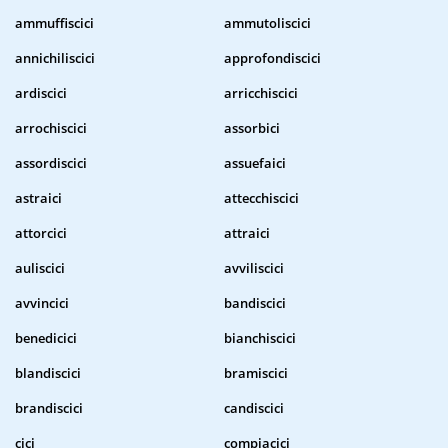
ammuffiscici
ammutoliscici
annichiliscici
approfondiscici
ardiscici
arricchiscici
arrochiscici
assorbici
assordiscici
assuefaici
astraici
attecchiscici
attorcici
attraici
auliscici
avviliscici
avvincici
bandiscici
benedicici
bianchiscici
blandiscici
bramiscici
brandiscici
candiscici
cici
compiacici