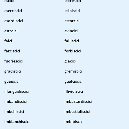
escici
escrescici
eserciscici
esibiscici
esordiscici
estorcici
estraici
evincici
faici
falliscici
farciscici
forbiscici
fuoriescici
giacici
gradiscici
gremiscici
guaiscici
gualciscici
illanguidiscici
illividiscici
imbandiscici
imbastardiscici
imbelliscici
imbestialiscici
imbianchiscici
imbibiscici