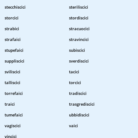
stecchiscici
steriliscici
storcici
stordiscici
strabici
stracuocici
strafaici
stravincici
stupefaici
subiscici
suppliscici
sverdiscici
sviliscici
tacici
talliscici
torcici
torrefaici
tradiscici
traici
trasgrediscici
tumefaici
ubbidiscici
vagiscici
vaici
vincici