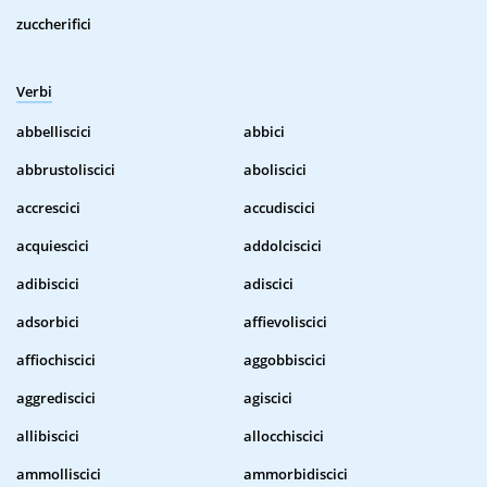
zuccherifici
Verbi
abbelliscici
abbici
abbrustoliscici
aboliscici
accrescici
accudiscici
acquiescici
addolciscici
adibiscici
adiscici
adsorbici
affievoliscici
affiochiscici
aggobbiscici
aggrediscici
agiscici
allibiscici
allocchiscici
ammolliscici
ammorbidiscici