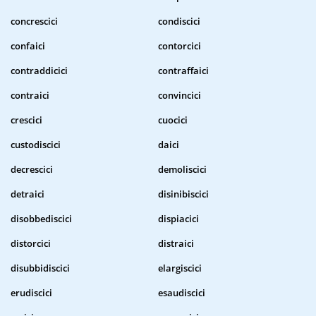
concrescici
condiscici
confaici
contorcici
contraddicici
contraffaici
contraici
convincici
crescici
cuocici
custodiscici
daici
decrescici
demoliscici
detraici
disinibiscici
disobbediscici
dispiacici
distorcici
distraici
disubbidiscici
elargiscici
erudiscici
esaudiscici