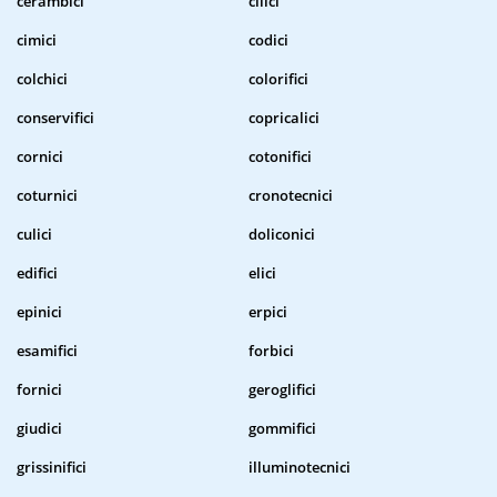
cerambici
cilici
cimici
codici
colchici
colorifici
conservifici
copricalici
cornici
cotonifici
coturnici
cronotecnici
culici
doliconici
edifici
elici
epinici
erpici
esamifici
forbici
fornici
geroglifici
giudici
gommifici
grissinifici
illuminotecnici