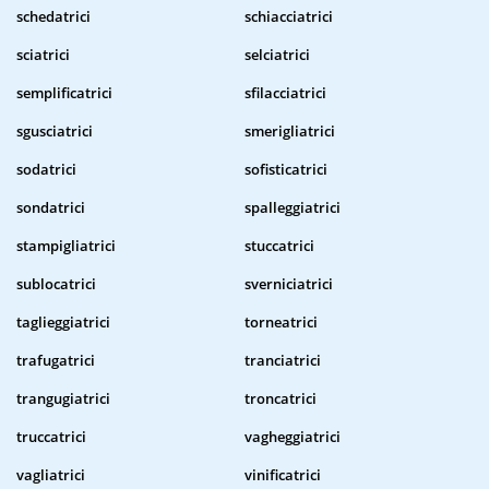
schedatrici
schiacciatrici
sciatrici
selciatrici
semplificatrici
sfilacciatrici
sgusciatrici
smerigliatrici
sodatrici
sofisticatrici
sondatrici
spalleggiatrici
stampigliatrici
stuccatrici
sublocatrici
sverniciatrici
taglieggiatrici
torneatrici
trafugatrici
tranciatrici
trangugiatrici
troncatrici
truccatrici
vagheggiatrici
vagliatrici
vinificatrici