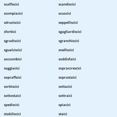
scalfiscici
scandiscici
scompiacici
scuocici
sdruciscici
seppelliscici
sforbici
sgagliardiscici
sgradiscici
sgranchiscici
sgualciscici
snelliscici
soccombici
soddisfaici
soggiacici
sopraccrescici
sopraffaici
soprastaici
sorbiscici
sottacici
sottostaici
sottraici
spediscici
spiacici
stabiliscici
staici