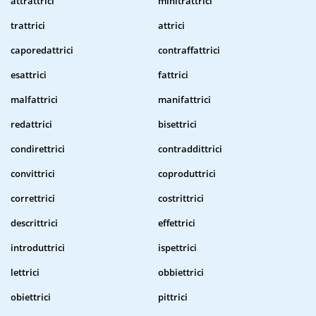
attrattrici
minitrattrici
trattrici
attrici
caporedattrici
contraffattrici
esattrici
fattrici
malfattrici
manifattrici
redattrici
bisettrici
condirettrici
contraddittrici
convittrici
coproduttrici
correttrici
costrittrici
descrittrici
effettrici
introduttrici
ispettrici
lettrici
obbiettrici
obiettrici
pittrici