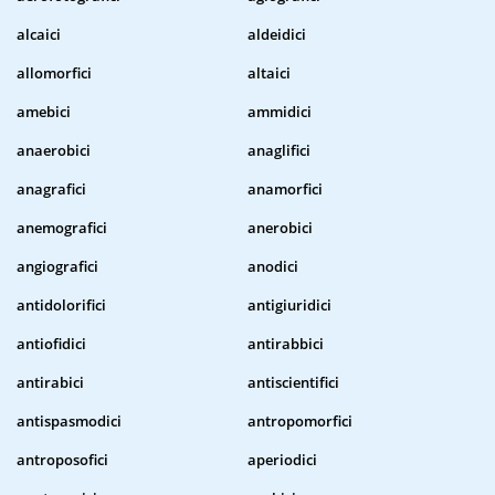
alcaici
aldeidici
allomorfici
altaici
amebici
ammidici
anaerobici
anaglifici
anagrafici
anamorfici
anemografici
anerobici
angiografici
anodici
antidolorifici
antigiuridici
antiofidici
antirabbici
antirabici
antiscientifici
antispasmodici
antropomorfici
antroposofici
aperiodici