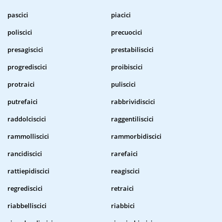
pascici
piacici
poliscici
precuocici
presagiscici
prestabiliscici
progrediscici
proibiscici
protraici
puliscici
putrefaici
rabbrividiscici
raddolciscici
raggentiliscici
rammolliscici
rammorbidiscici
rancidiscici
rarefaici
rattiepidiscici
reagiscici
regrediscici
retraici
riabbelliscici
riabbici