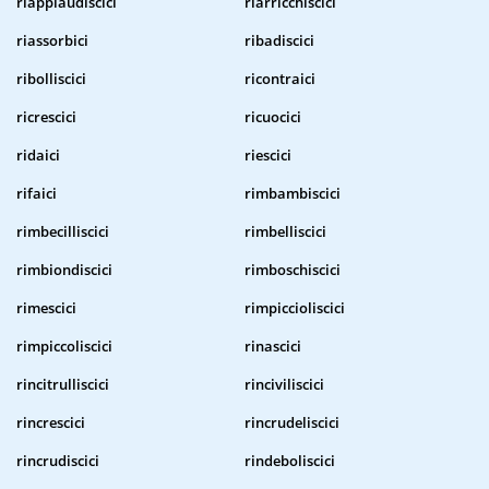
riapplaudiscici
riarricchiscici
riassorbici
ribadiscici
ribolliscici
ricontraici
ricrescici
ricuocici
ridaici
riescici
rifaici
rimbambiscici
rimbecilliscici
rimbelliscici
rimbiondiscici
rimboschiscici
rimescici
rimpiccioliscici
rimpiccoliscici
rinascici
rincitrulliscici
rinciviliscici
rincrescici
rincrudeliscici
rincrudiscici
rindeboliscici