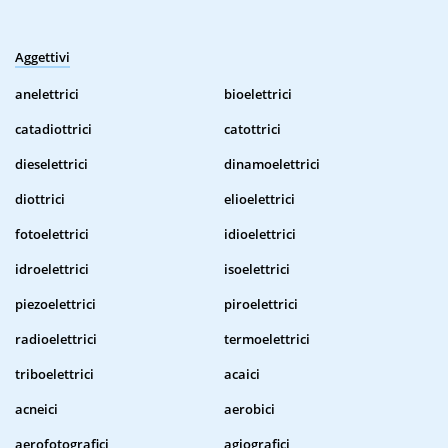
Aggettivi
anelettrici
bioelettrici
catadiottrici
catottrici
dieselettrici
dinamoelettrici
diottrici
elioelettrici
fotoelettrici
idioelettrici
idroelettrici
isoelettrici
piezoelettrici
piroelettrici
radioelettrici
termoelettrici
triboelettrici
acaici
acneici
aerobici
aerofotografici
agiografici