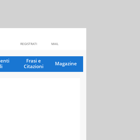
REGISTRATI
MAIL
enti
Frasi e
Magazine
li
Citazioni