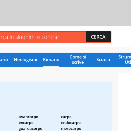
Come si
Strum
ario
Neologismi
Rimario
Scuola
scrive
Uti
avancorpo
carpo
encarpo
endocarpo
guardacorpo
mesocarpo