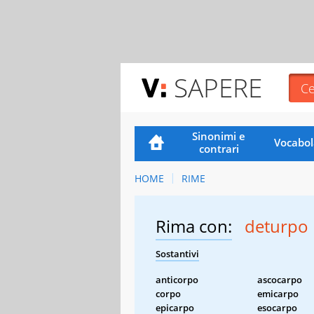
SAPERE
Sinonimi e
Vocabol
contrari
HOME
RIME
Rima con:
deturpo
Sostantivi
anticorpo
ascocarpo
corpo
emicarpo
epicarpo
esocarpo