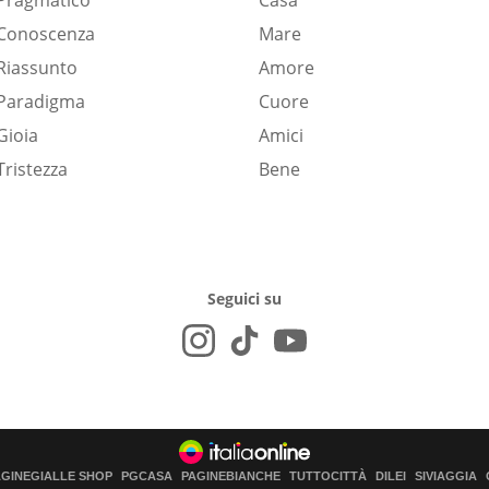
Pragmatico
Casa
Conoscenza
Mare
Riassunto
Amore
Paradigma
Cuore
Gioia
Amici
Tristezza
Bene
Seguici su
AGINEGIALLE SHOP
PGCASA
PAGINEBIANCHE
TUTTOCITTÀ
DILEI
SIVIAGGIA