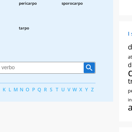
pericarpo
sporocarpo
tarpo
I
d
at
d
t
K
L
M
N
O
P
Q
R
S
T
U
V
W
X
Y
Z
p
i