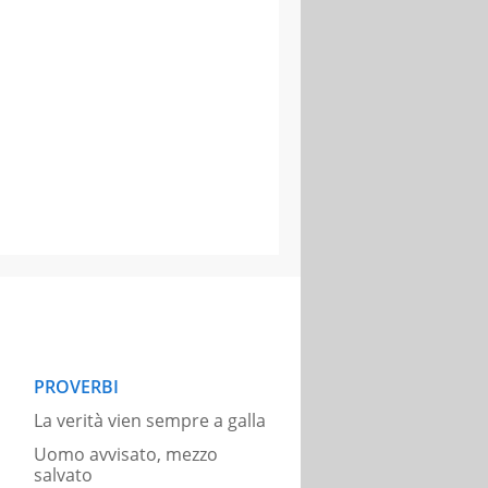
PROVERBI
La verità vien sempre a galla
Uomo avvisato, mezzo
salvato