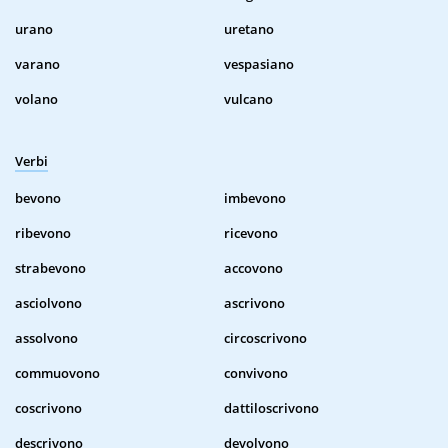
urano
uretano
varano
vespasiano
volano
vulcano
Verbi
bevono
imbevono
ribevono
ricevono
strabevono
accovono
asciolvono
ascrivono
assolvono
circoscrivono
commuovono
convivono
coscrivono
dattiloscrivono
descrivono
devolvono