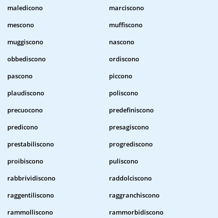
maledicono
marciscono
mescono
muffiscono
muggiscono
nascono
obbediscono
ordiscono
pascono
piccono
plaudiscono
poliscono
precuocono
predefiniscono
predicono
presagiscono
prestabiliscono
progrediscono
proibiscono
puliscono
rabbrividiscono
raddolciscono
raggentiliscono
raggranchiscono
rammolliscono
rammorbidiscono