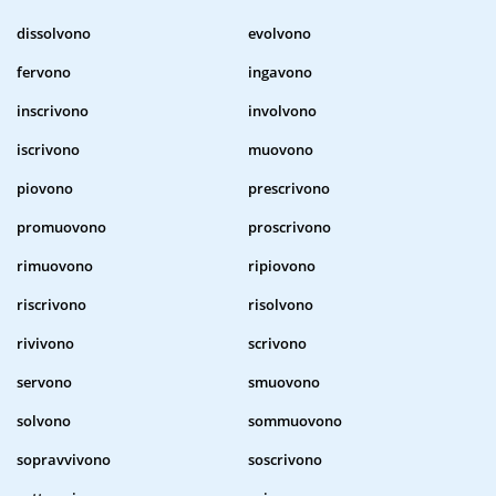
dissolvono
evolvono
fervono
ingavono
inscrivono
involvono
iscrivono
muovono
piovono
prescrivono
promuovono
proscrivono
rimuovono
ripiovono
riscrivono
risolvono
rivivono
scrivono
servono
smuovono
solvono
sommuovono
sopravvivono
soscrivono