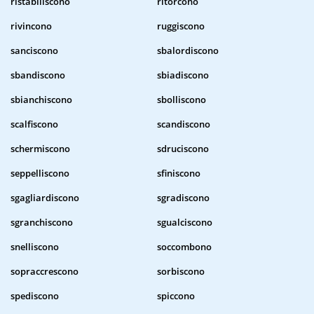
ristabiliscono
ritorcono
rivincono
ruggiscono
sanciscono
sbalordiscono
sbandiscono
sbiadiscono
sbianchiscono
sbolliscono
scalfiscono
scandiscono
schermiscono
sdruciscono
seppelliscono
sfiniscono
sgagliardiscono
sgradiscono
sgranchiscono
sgualciscono
snelliscono
soccombono
sopraccrescono
sorbiscono
spediscono
spiccono