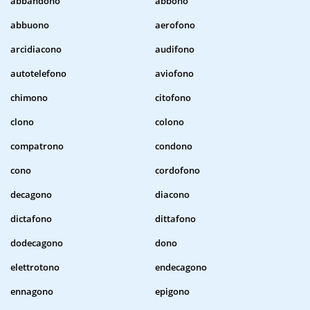
abbandono
abbono
abbuono
aerofono
arcidiacono
audifono
autotelefono
aviofono
chimono
citofono
clono
colono
compatrono
condono
cono
cordofono
decagono
diacono
dictafono
dittafono
dodecagono
dono
elettrotono
endecagono
ennagono
epigono