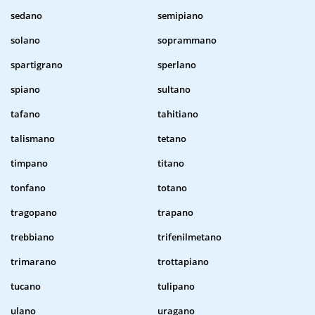
sedano
semipiano
solano
soprammano
spartigrano
sperlano
spiano
sultano
tafano
tahitiano
talismano
tetano
timpano
titano
tonfano
totano
tragopano
trapano
trebbiano
trifenilmetano
trimarano
trottapiano
tucano
tulipano
ulano
uragano