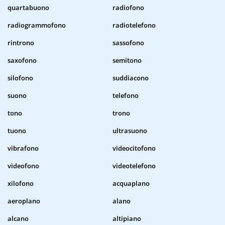
quartabuono
radiofono
radiogrammofono
radiotelefono
rintrono
sassofono
saxofono
semitono
silofono
suddiacono
suono
telefono
tono
trono
tuono
ultrasuono
vibrafono
videocitofono
videofono
videotelefono
xilofono
acquaplano
aeroplano
alano
alcano
altipiano