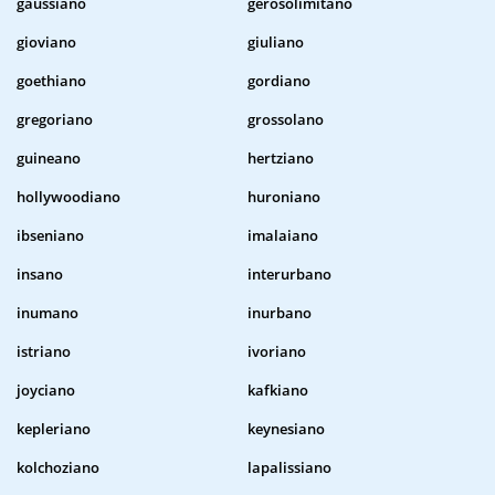
gaussiano
gerosolimitano
gioviano
giuliano
goethiano
gordiano
gregoriano
grossolano
guineano
hertziano
hollywoodiano
huroniano
ibseniano
imalaiano
insano
interurbano
inumano
inurbano
istriano
ivoriano
joyciano
kafkiano
kepleriano
keynesiano
kolchoziano
lapalissiano