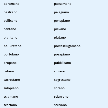
paramano
passamano
pastrano
pelagiano
pellicano
penepiano
pentano
pievano
plantano
platano
poliuretano
portasciugamano
portolano
posapiano
propano
pubblicano
rafano
ripiano
sacrestano
sagrestano
salopiano
sbrano
sciamano
sciarrano
scorfano
scrivano