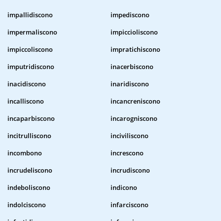
impallidiscono
impediscono
impermaliscono
impiccioliscono
impiccoliscono
impratichiscono
imputridiscono
inacerbiscono
inacidiscono
inaridiscono
incalliscono
incancreniscono
incaparbiscono
incarogniscono
incitrulliscono
inciviliscono
incombono
increscono
incrudeliscono
incrudiscono
indeboliscono
indicono
indolciscono
infarciscono