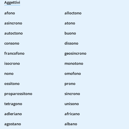
Aggettivi
afono
alloctono
asincrono
atono
autoctono
buono
consono
dissono
francofono
geosincrono
isocrono
monotono
nono
omofono
ossitono
prono
proparossitono
sincrono
tetragono
unisono
adleriano
africano
agostano
albano