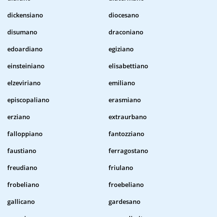
dickensiano
diocesano
disumano
draconiano
edoardiano
egiziano
einsteiniano
elisabettiano
elzeviriano
emiliano
episcopaliano
erasmiano
erziano
extraurbano
falloppiano
fantozziano
faustiano
ferragostano
freudiano
friulano
frobeliano
froebeliano
gallicano
gardesano