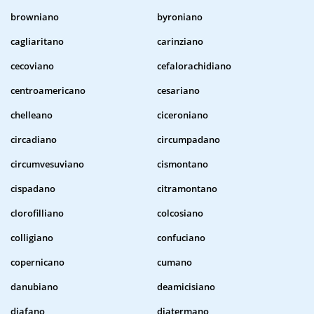
browniano
byroniano
cagliaritano
carinziano
cecoviano
cefalorachidiano
centroamericano
cesariano
chelleano
ciceroniano
circadiano
circumpadano
circumvesuviano
cismontano
cispadano
citramontano
clorofilliano
colcosiano
colligiano
confuciano
copernicano
cumano
danubiano
deamicisiano
diafano
diatermano