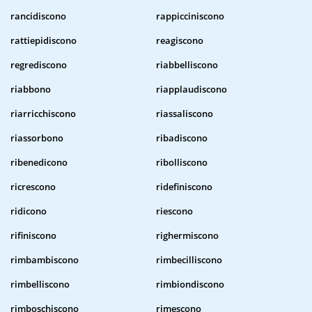
rancidiscono
rappicciniscono
rattiepidiscono
reagiscono
regrediscono
riabbelliscono
riabbono
riapplaudiscono
riarricchiscono
riassaliscono
riassorbono
ribadiscono
ribenedicono
ribolliscono
ricrescono
ridefiniscono
ridicono
riescono
rifiniscono
righermiscono
rimbambiscono
rimbecilliscono
rimbelliscono
rimbiondiscono
rimboschiscono
rimescono