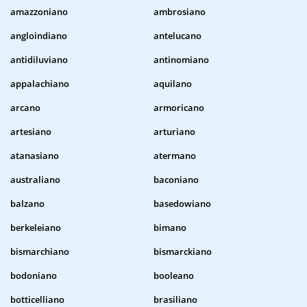
amazzoniano
ambrosiano
angloindiano
antelucano
antidiluviano
antinomiano
appalachiano
aquilano
arcano
armoricano
artesiano
arturiano
atanasiano
atermano
australiano
baconiano
balzano
basedowiano
berkeleiano
bimano
bismarchiano
bismarckiano
bodoniano
booleano
botticelliano
brasiliano