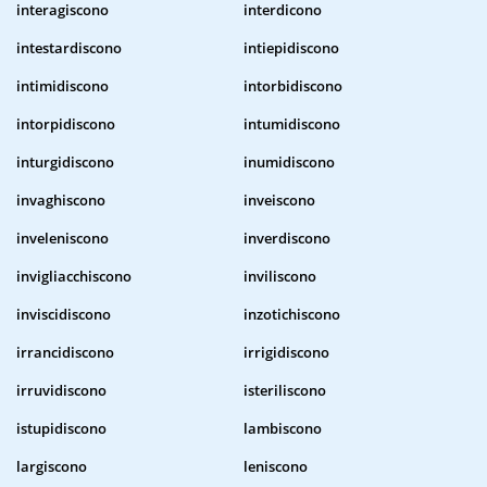
interagiscono
interdicono
intestardiscono
intiepidiscono
intimidiscono
intorbidiscono
intorpidiscono
intumidiscono
inturgidiscono
inumidiscono
invaghiscono
inveiscono
inveleniscono
inverdiscono
invigliacchiscono
inviliscono
inviscidiscono
inzotichiscono
irrancidiscono
irrigidiscono
irruvidiscono
isteriliscono
istupidiscono
lambiscono
largiscono
leniscono