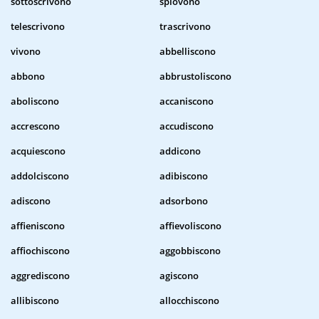
sottoscrivono
spiovono
telescrivono
trascrivono
vivono
abbelliscono
abbono
abbrustoliscono
aboliscono
accaniscono
accrescono
accudiscono
acquiescono
addicono
addolciscono
adibiscono
adiscono
adsorbono
affieniscono
affievoliscono
affiochiscono
aggobbiscono
aggrediscono
agiscono
allibiscono
allocchiscono