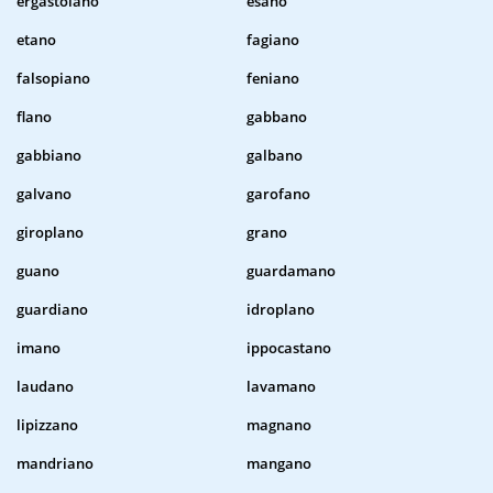
ergastolano
esano
etano
fagiano
falsopiano
feniano
flano
gabbano
gabbiano
galbano
galvano
garofano
giroplano
grano
guano
guardamano
guardiano
idroplano
imano
ippocastano
laudano
lavamano
lipizzano
magnano
mandriano
mangano