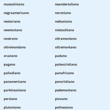
mussoliniano
neandertaliano
negroamericano
neroniano
nestoriano
nettuniano
newtoniano
nietzschiano
nostrano
oltramontano
oltremondano
oltremontano
oraziano
padano
pagano
paleocristiano
palladiano
panafricano
panamericano
pancristiano
parkinsoniano
pedemontano
persiano
piovano
plutoniano
polinesiano