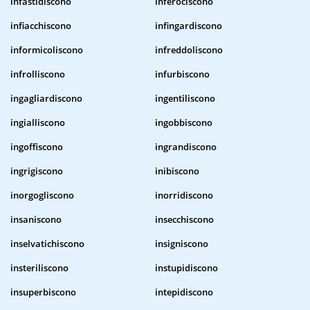
infastidiscono
inferociscono
infiacchiscono
infingardiscono
informicoliscono
infreddoliscono
infrolliscono
infurbiscono
ingagliardiscono
ingentiliscono
ingialliscono
ingobbiscono
ingoffiscono
ingrandiscono
ingrigiscono
inibiscono
inorgogliscono
inorridiscono
insaniscono
insecchiscono
inselvatichiscono
insigniscono
insteriliscono
instupidiscono
insuperbiscono
intepidiscono