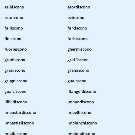
esibiscono
esordiscono
estorcono
evincono
falliscono
farciscono
finiscono
forbiscono
fuoriescono
ghermiscono
gradiscono
graffiscono
graniscono
gremiscono
grugniscono
guaiscono
gualciscono
illanguidiscono
illividiscono
imbandiscono
imbastardiscono
imbelliscono
imbestialiscono
imbianchiscono
imbibiscono
imbiondiscono