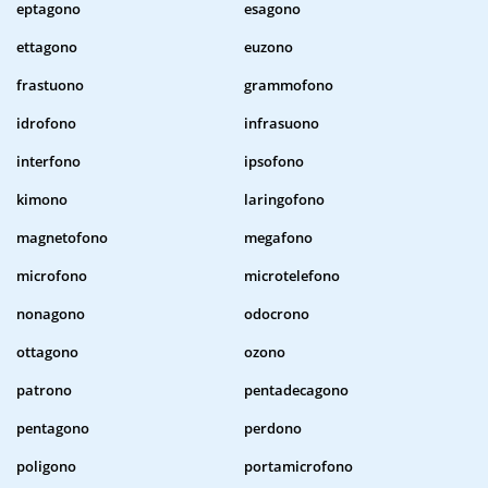
eptagono
esagono
ettagono
euzono
frastuono
grammofono
idrofono
infrasuono
interfono
ipsofono
kimono
laringofono
magnetofono
megafono
microfono
microtelefono
nonagono
odocrono
ottagono
ozono
patrono
pentadecagono
pentagono
perdono
poligono
portamicrofono