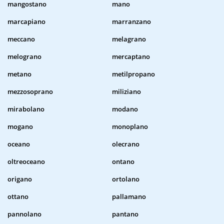
mangostano
mano
marcapiano
marranzano
meccano
melagrano
melograno
mercaptano
metano
metilpropano
mezzosoprano
miliziano
mirabolano
modano
mogano
monoplano
oceano
olecrano
oltreoceano
ontano
origano
ortolano
ottano
pallamano
pannolano
pantano