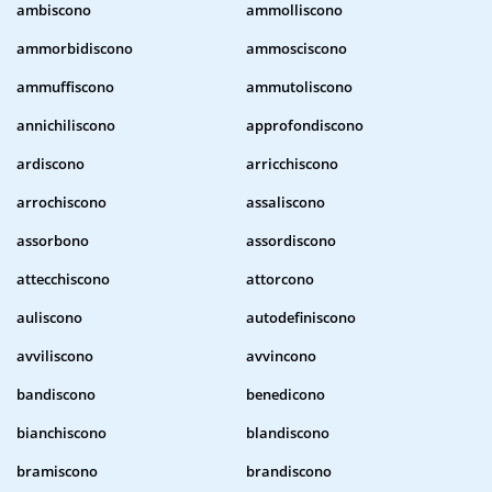
ambiscono
ammolliscono
ammorbidiscono
ammosciscono
ammuffiscono
ammutoliscono
annichiliscono
approfondiscono
ardiscono
arricchiscono
arrochiscono
assaliscono
assorbono
assordiscono
attecchiscono
attorcono
auliscono
autodefiniscono
avviliscono
avvincono
bandiscono
benedicono
bianchiscono
blandiscono
bramiscono
brandiscono