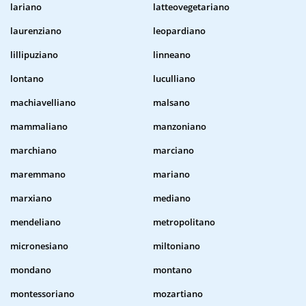
lariano
latteovegetariano
laurenziano
leopardiano
lillipuziano
linneano
lontano
luculliano
machiavelliano
malsano
mammaliano
manzoniano
marchiano
marciano
maremmano
mariano
marxiano
mediano
mendeliano
metropolitano
micronesiano
miltoniano
mondano
montano
montessoriano
mozartiano