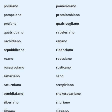
poliziano
pomeridiano
pompeiano
precolombiano
profano
qualsivogliano
quatriduano
rabelesiano
rachidiano
renano
repubblicano
ridanciano
roano
rodesiano
rosacrociano
rusticano
sahariano
sano
saturniano
scespiriano
semidiafano
shakespeariano
siberiano
siluriano
silvano
slesiano