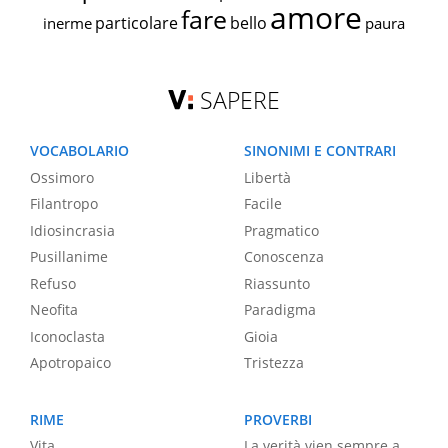
amore
fare
particolare
bello
inerme
paura
SAPERE
VOCABOLARIO
SINONIMI E CONTRARI
Ossimoro
Libertà
Filantropo
Facile
Idiosincrasia
Pragmatico
Pusillanime
Conoscenza
Refuso
Riassunto
Neofita
Paradigma
Iconoclasta
Gioia
Apotropaico
Tristezza
RIME
PROVERBI
Vita
La verità vien sempre a