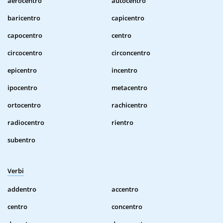
aerocentro
autocentro
baricentro
capicentro
capocentro
centro
circocentro
circoncentro
epicentro
incentro
ipocentro
metacentro
ortocentro
rachicentro
radiocentro
rientro
subentro
Verbi
addentro
accentro
centro
concentro