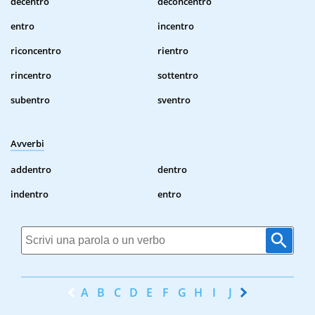
decentro
deconcentro
entro
incentro
riconcentro
rientro
rincentro
sottentro
subentro
sventro
Avverbi
addentro
dentro
indentro
entro
A
B
C
D
E
F
G
H
I
J
K
L
M
N