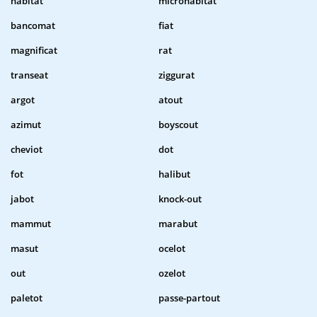
habitat
microhabitat
bancomat
fiat
magnificat
rat
transeat
ziggurat
argot
atout
azimut
boyscout
cheviot
dot
fot
halibut
jabot
knock-out
mammut
marabut
masut
ocelot
out
ozelot
paletot
passe-partout