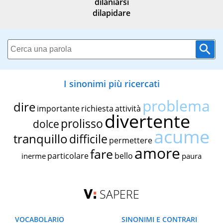
dilaniarsi
dilapidare
I sinonimi più ricercati
problema
dire
importante
richiesta
attività
divertente
prolisso
dolce
acume
tranquillo
difficile
permettere
amore
fare
particolare
bello
inerme
paura
SAPERE
VOCABOLARIO
SINONIMI E CONTRARI