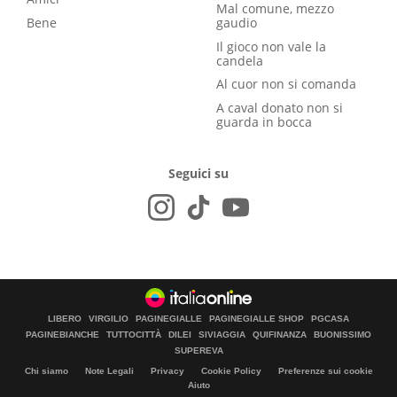
Mal comune, mezzo
Bene
gaudio
Il gioco non vale la
candela
Al cuor non si comanda
A caval donato non si
guarda in bocca
Seguici su
LIBERO
VIRGILIO
PAGINEGIALLE
PAGINEGIALLE SHOP
PGCASA
PAGINEBIANCHE
TUTTOCITTÀ
DILEI
SIVIAGGIA
QUIFINANZA
BUONISSIMO
SUPEREVA
Chi siamo
Note Legali
Privacy
Cookie Policy
Preferenze sui cookie
Aiuto