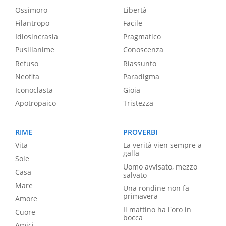
Ossimoro
Libertà
Filantropo
Facile
Idiosincrasia
Pragmatico
Pusillanime
Conoscenza
Refuso
Riassunto
Neofita
Paradigma
Iconoclasta
Gioia
Apotropaico
Tristezza
RIME
PROVERBI
Vita
La verità vien sempre a
galla
Sole
Uomo avvisato, mezzo
Casa
salvato
Mare
Una rondine non fa
primavera
Amore
Il mattino ha l'oro in
Cuore
bocca
Amici