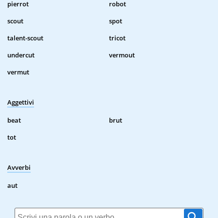
pierrot
robot
scout
spot
talent-scout
tricot
undercut
vermout
vermut
Aggettivi
beat
brut
tot
Avverbi
aut