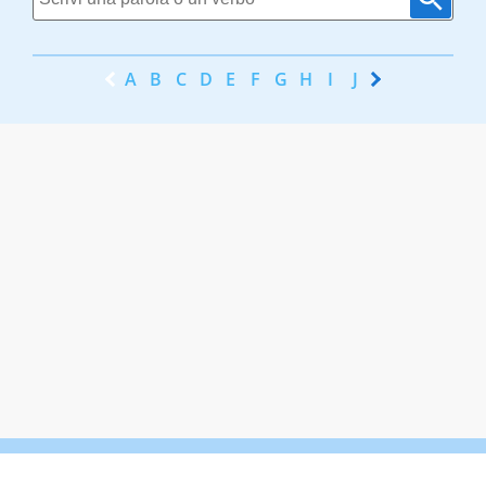
A
B
C
D
E
F
G
H
I
J
K
L
M
N