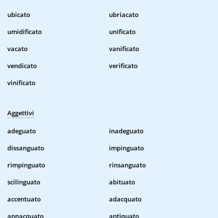
ubicato
ubriacato
umidificato
unificato
vacato
vanificato
vendicato
verificato
vinificato
Aggettivi
adeguato
inadeguato
dissanguato
impinguato
rimpinguato
rinsanguato
scilinguato
abituato
accentuato
adacquato
annacquato
antiquato