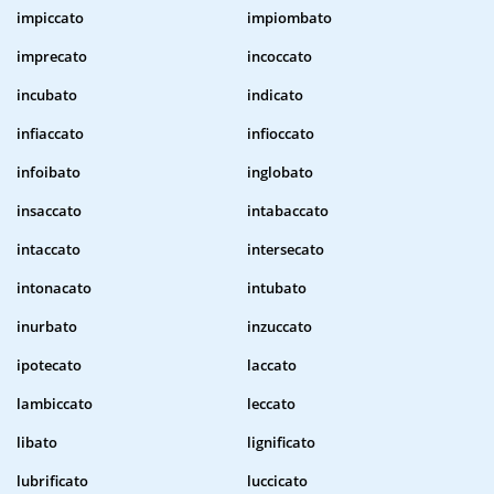
impiccato
impiombato
imprecato
incoccato
incubato
indicato
infiaccato
infioccato
infoibato
inglobato
insaccato
intabaccato
intaccato
intersecato
intonacato
intubato
inurbato
inzuccato
ipotecato
laccato
lambiccato
leccato
libato
lignificato
lubrificato
luccicato