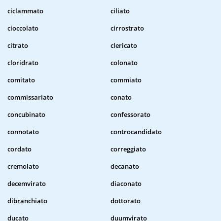
ciclammato
ciliato
cioccolato
cirrostrato
citrato
clericato
cloridrato
colonato
comitato
commiato
commissariato
conato
concubinato
confessorato
connotato
controcandidato
cordato
correggiato
cremolato
decanato
decemvirato
diaconato
dibranchiato
dottorato
ducato
duumvirato