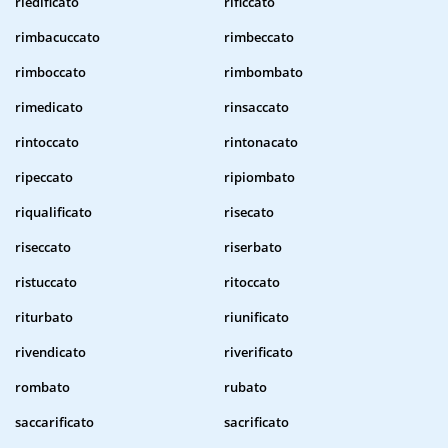
riedificato
rificcato
rimbacuccato
rimbeccato
rimboccato
rimbombato
rimedicato
rinsaccato
rintoccato
rintonacato
ripeccato
ripiombato
riqualificato
risecato
riseccato
riserbato
ristuccato
ritoccato
riturbato
riunificato
rivendicato
riverificato
rombato
rubato
saccarificato
sacrificato