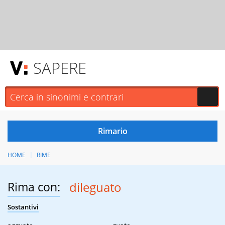
SAPERE
HOME
RIME
Rima con:
dileguato
Sostantivi