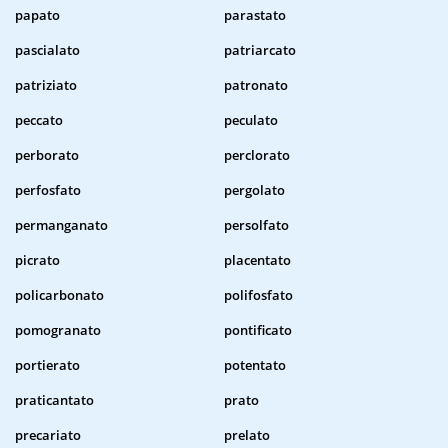
papato
parastato
pascialato
patriarcato
patriziato
patronato
peccato
peculato
perborato
perclorato
perfosfato
pergolato
permanganato
persolfato
picrato
placentato
policarbonato
polifosfato
pomogranato
pontificato
portierato
potentato
praticantato
prato
precariato
prelato