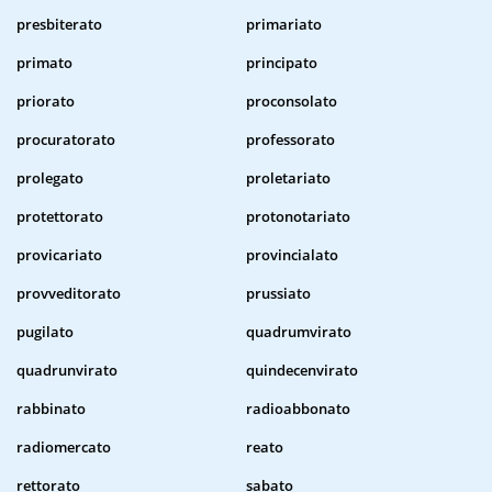
presbiterato
primariato
primato
principato
priorato
proconsolato
procuratorato
professorato
prolegato
proletariato
protettorato
protonotariato
provicariato
provincialato
provveditorato
prussiato
pugilato
quadrumvirato
quadrunvirato
quindecenvirato
rabbinato
radioabbonato
radiomercato
reato
rettorato
sabato