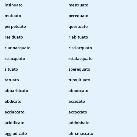
insinuato
mestruato
mutuato
perequato
perpetuato
questuato
residuato
riabituato
riannacquato
risciacquato
sciacquato
scialacquato
situato
sperequato
tatuato
tumultuato
abbarbicato
abboccato
abdicato
accecato
acciaccato
accoccato
acidificato
addobbato
aggiudicato
almanaccato