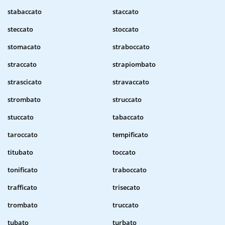
stabaccato
staccato
steccato
stoccato
stomacato
straboccato
straccato
strapiombato
strascicato
stravaccato
strombato
struccato
stuccato
tabaccato
taroccato
tempificato
titubato
toccato
tonificato
traboccato
trafficato
trisecato
trombato
truccato
tubato
turbato