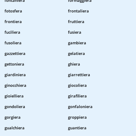
fontaniera
formaggiera
fotosfera
frontaliera
frontiera
fruttiera
fuciliera
fusiera
fusoliera
gambiera
gazzettiera
gelatiera
gettoniera
ghiera
giardiniera
giarrettiera
ginocchiera
giocoliera
gioielliera
girafiliera
gondoliera
gonfaloniera
gorgiera
groppiera
gualchiera
guantiera