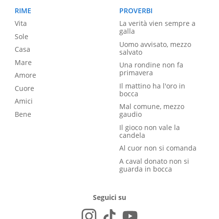
RIME
PROVERBI
Vita
La verità vien sempre a
galla
Sole
Uomo avvisato, mezzo
Casa
salvato
Mare
Una rondine non fa
primavera
Amore
Il mattino ha l'oro in
Cuore
bocca
Amici
Mal comune, mezzo
Bene
gaudio
Il gioco non vale la
candela
Al cuor non si comanda
A caval donato non si
guarda in bocca
Seguici su