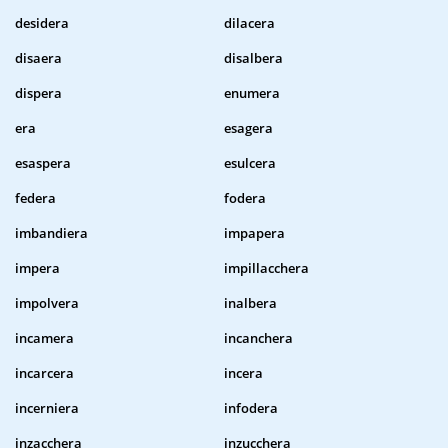
desidera
dilacera
disaera
disalbera
dispera
enumera
era
esagera
esaspera
esulcera
federa
fodera
imbandiera
impapera
impera
impillacchera
impolvera
inalbera
incamera
incanchera
incarcera
incera
incerniera
infodera
inzacchera
inzucchera