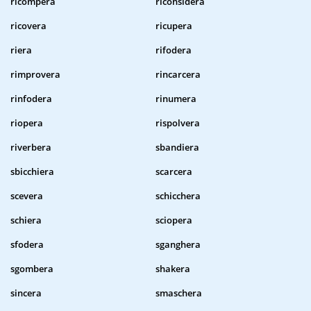
ricompera
riconsidera
ricovera
ricupera
riera
rifodera
rimprovera
rincarcera
rinfodera
rinumera
riopera
rispolvera
riverbera
sbandiera
sbicchiera
scarcera
scevera
schicchera
schiera
sciopera
sfodera
sganghera
sgombera
shakera
sincera
smaschera