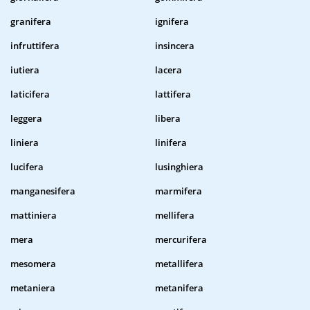
granifera
ignifera
infruttifera
insincera
iutiera
lacera
laticifera
lattifera
leggera
libera
liniera
linifera
lucifera
lusinghiera
manganesifera
marmifera
mattiniera
mellifera
mera
mercurifera
mesomera
metallifera
metaniera
metanifera