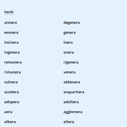
Verbi
annera
degenera
esonera
genera
incinera
inera
ingenera
onera
remunera
rigenera
rimunera
venera
vulnera
abbevera
accelera
acquartiera
adopera
adultera
aera
agglomera
albera
altera