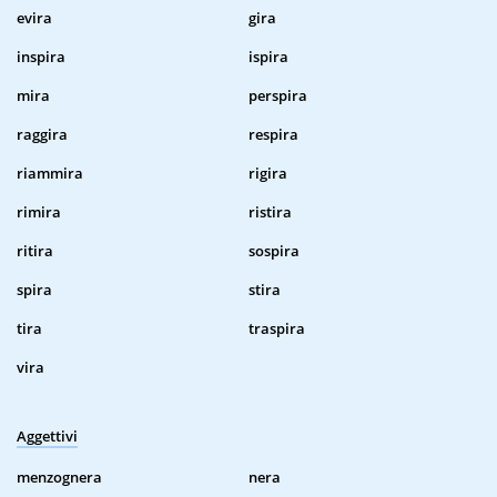
evira
gira
inspira
ispira
mira
perspira
raggira
respira
riammira
rigira
rimira
ristira
ritira
sospira
spira
stira
tira
traspira
vira
Aggettivi
menzognera
nera