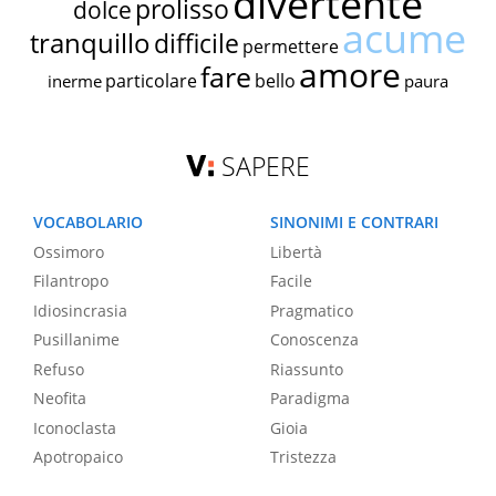
divertente
prolisso
dolce
acume
tranquillo
difficile
permettere
amore
fare
particolare
bello
inerme
paura
SAPERE
VOCABOLARIO
SINONIMI E CONTRARI
Ossimoro
Libertà
Filantropo
Facile
Idiosincrasia
Pragmatico
Pusillanime
Conoscenza
Refuso
Riassunto
Neofita
Paradigma
Iconoclasta
Gioia
Apotropaico
Tristezza