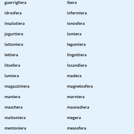
guerrigliera
ibera
idrosfera
infermiera
insalatiera
ionosfera
jogurtiera
lamiera
lattoniera
legumiera
lettiera
lingottiera
litosfera
locandiera
lumiera
madera
magazziniera
magnetosfera
maniera
marniera
maschera
masnadiera
mattoniera
megera
mentoniera
mesosfera