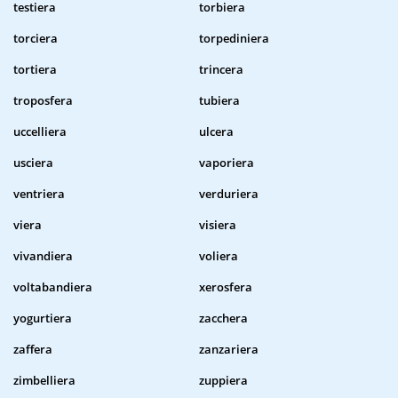
testiera
torbiera
torciera
torpediniera
tortiera
trincera
troposfera
tubiera
uccelliera
ulcera
usciera
vaporiera
ventriera
verduriera
viera
visiera
vivandiera
voliera
voltabandiera
xerosfera
yogurtiera
zacchera
zaffera
zanzariera
zimbelliera
zuppiera