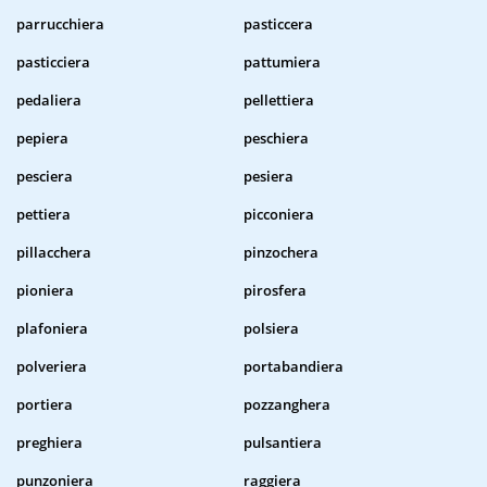
parrucchiera
pasticcera
pasticciera
pattumiera
pedaliera
pellettiera
pepiera
peschiera
pesciera
pesiera
pettiera
picconiera
pillacchera
pinzochera
pioniera
pirosfera
plafoniera
polsiera
polveriera
portabandiera
portiera
pozzanghera
preghiera
pulsantiera
punzoniera
raggiera