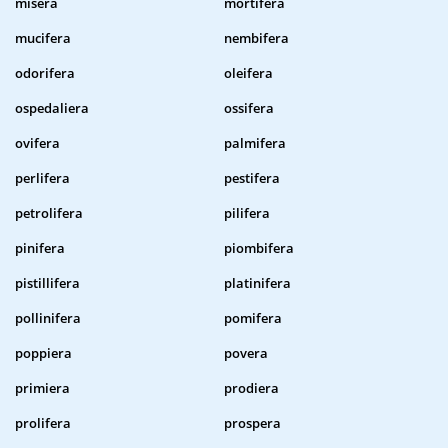
misera
mortifera
mucifera
nembifera
odorifera
oleifera
ospedaliera
ossifera
ovifera
palmifera
perlifera
pestifera
petrolifera
pilifera
pinifera
piombifera
pistillifera
platinifera
pollinifera
pomifera
poppiera
povera
primiera
prodiera
prolifera
prospera