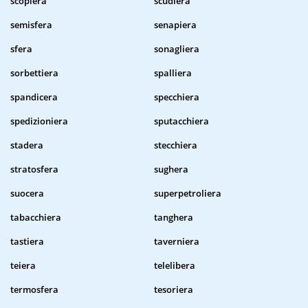
scopiera
scudiera
semisfera
senapiera
sfera
sonagliera
sorbettiera
spalliera
spandicera
specchiera
spedizioniera
sputacchiera
stadera
stecchiera
stratosfera
sughera
suocera
superpetroliera
tabacchiera
tanghera
tastiera
taverniera
teiera
telelibera
termosfera
tesoriera