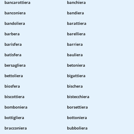
bancarottiera
banchiera
banconiera
bandiera
bandoliera
barattiera
barbera
barelliera
barisfera
barriera
batisfera
bauliera
bersagliera
betoniera
bettoliera
bigattiera
biosfera
bischera
biscottiera
bistecchiera
bomboniera
borsettiera
bottigliera
bottoniera
bracconiera
bubboliera