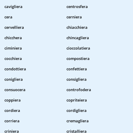
cavigliera
centrosfera
cera
cerniera
cervelliera
chiacchiera
chicchera
chincagliera
ciminiera
cioccolatiera
cocchiera
compostiera
condottiera
confettiera
conigliera
consigliera
consuocera
controfodera
coppiera
copriteiera
cordiera
cordigliera
corriera
cremagliera
criniera
cristalliera