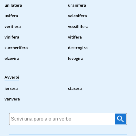
unilatera
uranifera
uvifera
velenifera
veritiera
vessillifera
vinifera
vitifera
zuccherifera
destrogira
elzevira
levogira
Avverbi
iersera
stasera
vanvera