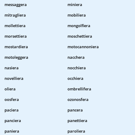
messaggera
miniera
mitragliera
mobiliera
mollettiera
mongolfiera
morsettiera
moschettiera
mostardiera
motocannoniera
motoleggera
nacchera
nasiera
nocchiera
novelliera
occhiera
oliera
ombrellifera
oosfera
ozonosfera
paciera
pancera
panciera
panettiera
paniera
paroliera