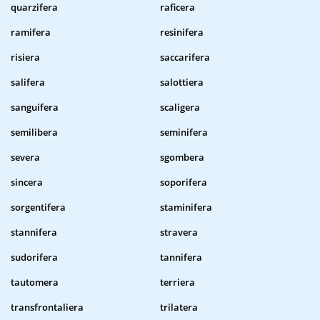
quarzifera
raficera
ramifera
resinifera
risiera
saccarifera
salifera
salottiera
sanguifera
scaligera
semilibera
seminifera
severa
sgombera
sincera
soporifera
sorgentifera
staminifera
stannifera
stravera
sudorifera
tannifera
tautomera
terriera
transfrontaliera
trilatera