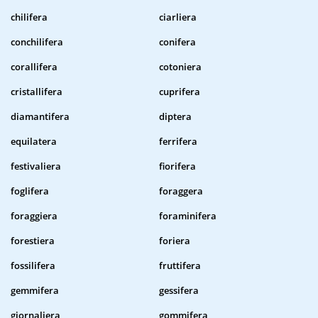
chilifera
ciarliera
conchilifera
conifera
corallifera
cotoniera
cristallifera
cuprifera
diamantifera
diptera
equilatera
ferrifera
festivaliera
fiorifera
foglifera
foraggera
foraggiera
foraminifera
forestiera
foriera
fossilifera
fruttifera
gemmifera
gessifera
giornaliera
gommifera