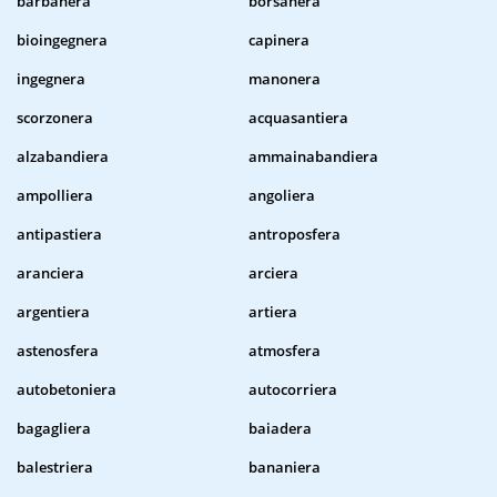
barbanera
borsanera
bioingegnera
capinera
ingegnera
manonera
scorzonera
acquasantiera
alzabandiera
ammainabandiera
ampolliera
angoliera
antipastiera
antroposfera
aranciera
arciera
argentiera
artiera
astenosfera
atmosfera
autobetoniera
autocorriera
bagagliera
baiadera
balestriera
bananiera