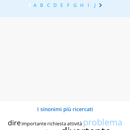
A
B
C
D
E
F
G
H
I
J
K
L
M
N
I sinonimi più ricercati
problema
dire
importante
richiesta
attività