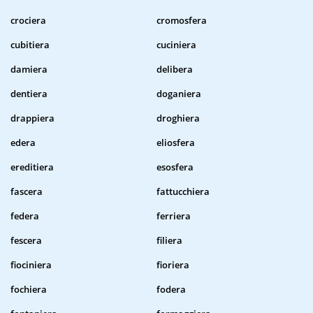
crociera
cromosfera
cubitiera
cuciniera
damiera
delibera
dentiera
doganiera
drappiera
droghiera
edera
eliosfera
ereditiera
esosfera
fascera
fattucchiera
federa
ferriera
fescera
filiera
fiociniera
fioriera
fochiera
fodera