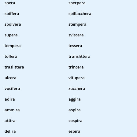
spera
sperpera
spiffera
spillacchera
spolvera
stempera
supera
sviscera
tempera
tessera
tollera
translittera
traslittera
trincera
ulcera
vitupera
vocifera
zucchera
adira
aggira
ammira
aspira
attira
cospira
delira
espira