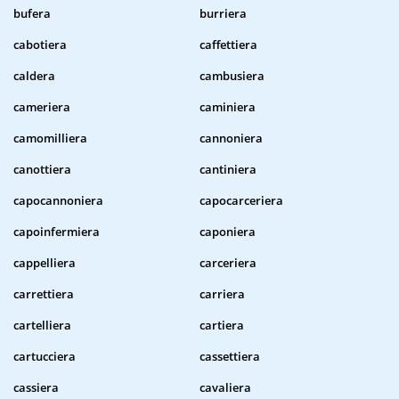
bufera
burriera
cabotiera
caffettiera
caldera
cambusiera
cameriera
caminiera
camomilliera
cannoniera
canottiera
cantiniera
capocannoniera
capocarceriera
capoinfermiera
caponiera
cappelliera
carceriera
carrettiera
carriera
cartelliera
cartiera
cartucciera
cassettiera
cassiera
cavaliera