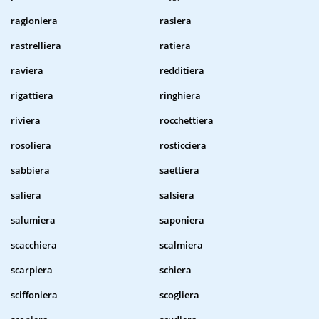
ragioniera
rasiera
rastrelliera
ratiera
raviera
redditiera
rigattiera
ringhiera
riviera
rocchettiera
rosoliera
rosticciera
sabbiera
saettiera
saliera
salsiera
salumiera
saponiera
scacchiera
scalmiera
scarpiera
schiera
sciffoniera
scogliera