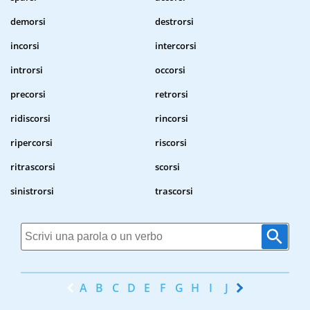
demorsi
destrorsi
incorsi
intercorsi
introrsi
occorsi
precorsi
retrorsi
ridiscorsi
rincorsi
ripercorsi
riscorsi
ritrascorsi
scorsi
sinistrorsi
trascorsi
A
B
C
D
E
F
G
H
I
J
K
L
M
N