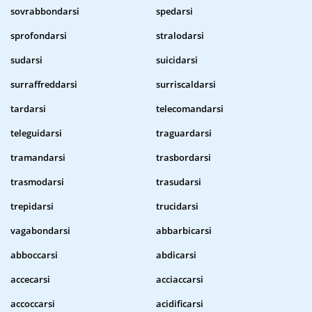
sovrabbondarsi
spedarsi
sprofondarsi
stralodarsi
sudarsi
suicidarsi
surraffreddarsi
surriscaldarsi
tardarsi
telecomandarsi
teleguidarsi
traguardarsi
tramandarsi
trasbordarsi
trasmodarsi
trasudarsi
trepidarsi
trucidarsi
vagabondarsi
abbarbicarsi
abboccarsi
abdicarsi
accecarsi
acciaccarsi
accoccarsi
acidificarsi