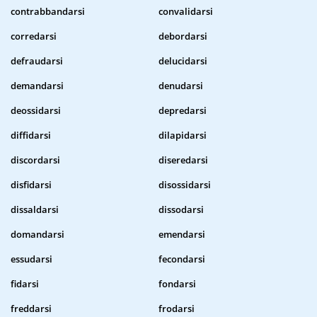
contrabbandarsi
convalidarsi
corredarsi
debordarsi
defraudarsi
delucidarsi
demandarsi
denudarsi
deossidarsi
depredarsi
diffidarsi
dilapidarsi
discordarsi
diseredarsi
disfidarsi
disossidarsi
dissaldarsi
dissodarsi
domandarsi
emendarsi
essudarsi
fecondarsi
fidarsi
fondarsi
freddarsi
frodarsi