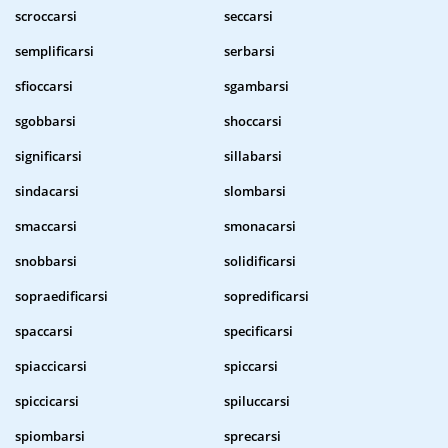
scroccarsi
seccarsi
semplificarsi
serbarsi
sfioccarsi
sgambarsi
sgobbarsi
shoccarsi
significarsi
sillabarsi
sindacarsi
slombarsi
smaccarsi
smonacarsi
snobbarsi
solidificarsi
sopraedificarsi
sopredificarsi
spaccarsi
specificarsi
spiaccicarsi
spiccarsi
spiccicarsi
spiluccarsi
spiombarsi
sprecarsi