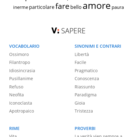
amore
fare
particolare
bello
inerme
paura
SAPERE
VOCABOLARIO
SINONIMI E CONTRARI
Ossimoro
Libertà
Filantropo
Facile
Idiosincrasia
Pragmatico
Pusillanime
Conoscenza
Refuso
Riassunto
Neofita
Paradigma
Iconoclasta
Gioia
Apotropaico
Tristezza
RIME
PROVERBI
Vita
La verità vien sempre a