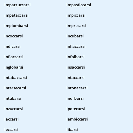
imparruccarsi
impasticcarsi
impataccarsi
impiccarsi
impiombarsi
imprecarsi
incoccarsi
incubarsi
indicarsi
infiaccarsi
infioccarsi
infoibarsi
inglobarsi
insaccarsi
intabaccarsi
intaccarsi
intersecarsi
intonacarsi
intubarsi
inurbarsi
inzuccarsi
ipotecarsi
laccarsi
lambiccarsi
leccarsi
libarsi