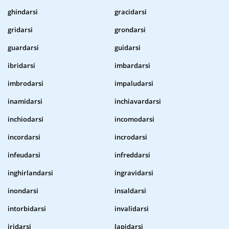
ghindarsi
gracidarsi
gridarsi
grondarsi
guardarsi
guidarsi
ibridarsi
imbardarsi
imbrodarsi
impaludarsi
inamidarsi
inchiavardarsi
inchiodarsi
incomodarsi
incordarsi
incrodarsi
infeudarsi
infreddarsi
inghirlandarsi
ingravidarsi
inondarsi
insaldarsi
intorbidarsi
invalidarsi
iridarsi
lapidarsi