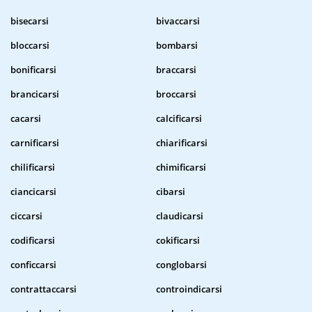
bisecarsi
bivaccarsi
bloccarsi
bombarsi
bonificarsi
braccarsi
brancicarsi
broccarsi
cacarsi
calcificarsi
carnificarsi
chiarificarsi
chilificarsi
chimificarsi
ciancicarsi
cibarsi
ciccarsi
claudicarsi
codificarsi
cokificarsi
conficcarsi
conglobarsi
contrattaccarsi
controindicarsi