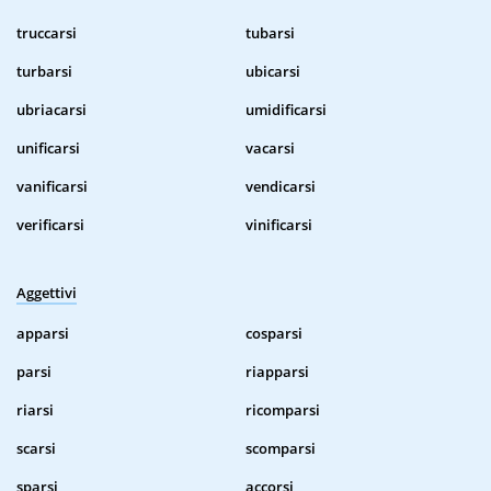
truccarsi
tubarsi
turbarsi
ubicarsi
ubriacarsi
umidificarsi
unificarsi
vacarsi
vanificarsi
vendicarsi
verificarsi
vinificarsi
Aggettivi
apparsi
cosparsi
parsi
riapparsi
riarsi
ricomparsi
scarsi
scomparsi
sparsi
accorsi