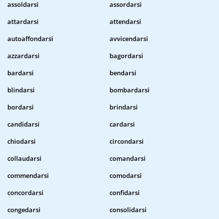
assoldarsi
assordarsi
attardarsi
attendarsi
autoaffondarsi
avvicendarsi
azzardarsi
bagordarsi
bardarsi
bendarsi
blindarsi
bombardarsi
bordarsi
brindarsi
candidarsi
cardarsi
chiodarsi
circondarsi
collaudarsi
comandarsi
commendarsi
comodarsi
concordarsi
confidarsi
congedarsi
consolidarsi