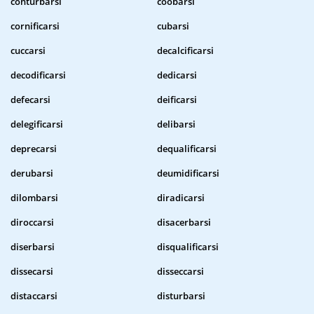
conturbarsi
coobarsi
cornificarsi
cubarsi
cuccarsi
decalcificarsi
decodificarsi
dedicarsi
defecarsi
deificarsi
delegificarsi
delibarsi
deprecarsi
dequalificarsi
derubarsi
deumidificarsi
dilombarsi
diradicarsi
diroccarsi
disacerbarsi
diserbarsi
disqualificarsi
dissecarsi
disseccarsi
distaccarsi
disturbarsi