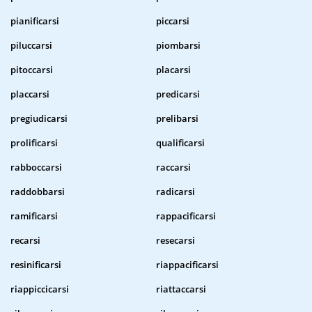
pianificarsi
piccarsi
piluccarsi
piombarsi
pitoccarsi
placarsi
placcarsi
predicarsi
pregiudicarsi
prelibarsi
prolificarsi
qualificarsi
rabboccarsi
raccarsi
raddobbarsi
radicarsi
ramificarsi
rappacificarsi
recarsi
resecarsi
resinificarsi
riappacificarsi
riappiccicarsi
riattaccarsi