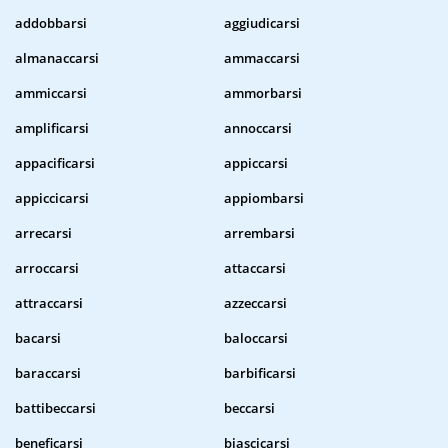
addobbarsi
aggiudicarsi
almanaccarsi
ammaccarsi
ammiccarsi
ammorbarsi
amplificarsi
annoccarsi
appacificarsi
appiccarsi
appiccicarsi
appiombarsi
arrecarsi
arrembarsi
arroccarsi
attaccarsi
attraccarsi
azzeccarsi
bacarsi
baloccarsi
baraccarsi
barbificarsi
battibeccarsi
beccarsi
beneficarsi
biascicarsi