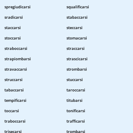
spregiudicarsi
squalificarsi
sradicarsi
stabaccarsi
staccarsi
steccarsi
stoccarsi
stomacarsi
straboccarsi
straccarsi
strapiombarsi
strascicarsi
stravaccarsi
strombarsi
struccarsi
stuccarsi
tabaccarsi
taroccarsi
tempificarsi
titubarsi
toccarsi
tonificarsi
traboccarsi
trafficarsi
trisecarsi
trombarsi