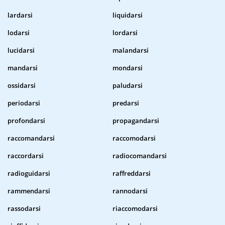
lardarsi
liquidarsi
lodarsi
lordarsi
lucidarsi
malandarsi
mandarsi
mondarsi
ossidarsi
paludarsi
periodarsi
predarsi
profondarsi
propagandarsi
raccomandarsi
raccomodarsi
raccordarsi
radiocomandarsi
radioguidarsi
raffreddarsi
rammendarsi
rannodarsi
rassodarsi
riaccomodarsi