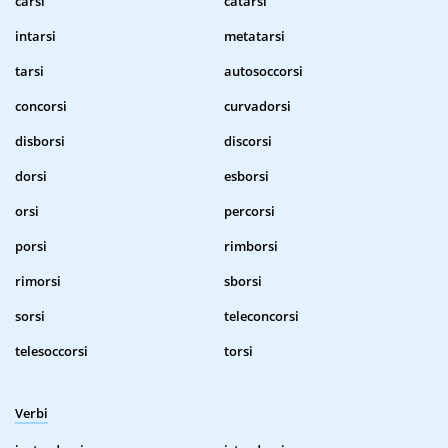
carsi
catarsi
intarsi
metatarsi
tarsi
autosoccorsi
concorsi
curvadorsi
disborsi
discorsi
dorsi
esborsi
orsi
percorsi
porsi
rimborsi
rimorsi
sborsi
sorsi
teleconcorsi
telesoccorsi
torsi
Verbi