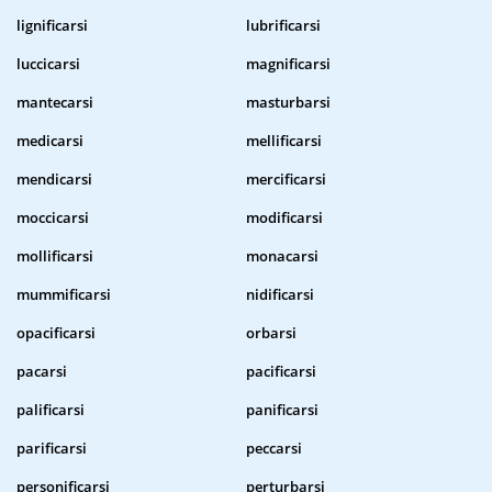
lignificarsi
lubrificarsi
luccicarsi
magnificarsi
mantecarsi
masturbarsi
medicarsi
mellificarsi
mendicarsi
mercificarsi
moccicarsi
modificarsi
mollificarsi
monacarsi
mummificarsi
nidificarsi
opacificarsi
orbarsi
pacarsi
pacificarsi
palificarsi
panificarsi
parificarsi
peccarsi
personificarsi
perturbarsi