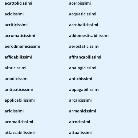
acattolicissimi
acerbissimi
acidissimi
acquaticissimi
acriticissimi
acrobaticissimi
acromaticissimi
addomesticabilissimi
aerodinamicissimi
aerostaticissimi
affidabilissimi
affrancabilissimi
altaicissimi
analogicissimi
anodicissimi
antichissimi
antipaticissimi
appagabilissimi
applicabilissimi
arcaicissimi
aridissimi
armonicissimi
aromaticissimi
atrocissimi
attaccabilissimi
attualissimi