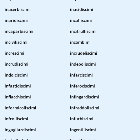
inacerbiscimi
inacidiscimi
inaridiscimi
incalliscimi
incaparbiscimi
incitrulliscimi
inciviliscimi
incombimi
increscimi
incrudeliscimi
incrudiscimi
indeboliscimi
indolciscimi
infarciscimi
infastidiscimi
inferociscimi
infiacchiscimi
infingardiscimi
informicoliscimi
infreddoliscimi
infrolliscimi
infurbiscimi
ingagliardiscimi
ingentiliscimi