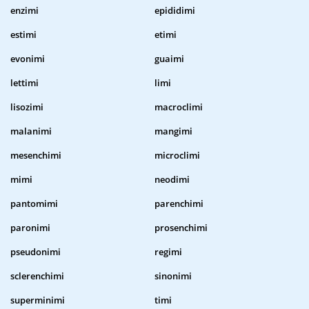
enzimi
epididimi
estimi
etimi
evonimi
guaimi
lettimi
limi
lisozimi
macroclimi
malanimi
mangimi
mesenchimi
microclimi
mimi
neodimi
pantomimi
parenchimi
paronimi
prosenchimi
pseudonimi
regimi
sclerenchimi
sinonimi
superminimi
timi