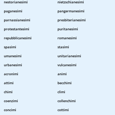
nestorianesimi
nietzschianesimi
paganesimi
pangermanesimi
parnassianesimi
presbiterianesimi
protestantesimi
puritanesimi
repubblicanesimi
romanesimi
spasimi
stasimi
umanesimi
unitarianesimi
urbanesimi
vulcanesimi
acronimi
animi
attimi
becchimi
chimi
climi
coenzimi
collenchimi
concimi
cottimi