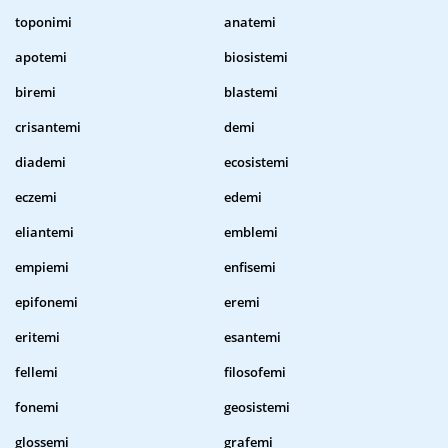
toponimi
anatemi
apotemi
biosistemi
biremi
blastemi
crisantemi
demi
diademi
ecosistemi
eczemi
edemi
eliantemi
emblemi
empiemi
enfisemi
epifonemi
eremi
eritemi
esantemi
fellemi
filosofemi
fonemi
geosistemi
glossemi
grafemi