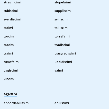
stravincimi
stupefaimi
subiscimi
suppliscimi
sverdiscimi
sviliscimi
tacimi
talliscimi
torcimi
torrefaimi
tracimi
tradiscimi
traimi
trasgrediscimi
tumefaimi
ubbidiscimi
vagiscimi
vaimi
vincimi
Aggettivi
abbordabilissimi
abilissimi