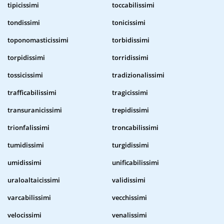
tipicissimi
toccabilissimi
tondissimi
tonicissimi
toponomasticissimi
torbidissimi
torpidissimi
torridissimi
tossicissimi
tradizionalissimi
trafficabilissimi
tragicissimi
transuranicissimi
trepidissimi
trionfalissimi
troncabilissimi
tumidissimi
turgidissimi
umidissimi
unificabilissimi
uraloaltaicissimi
validissimi
varcabilissimi
vecchissimi
velocissimi
venalissimi