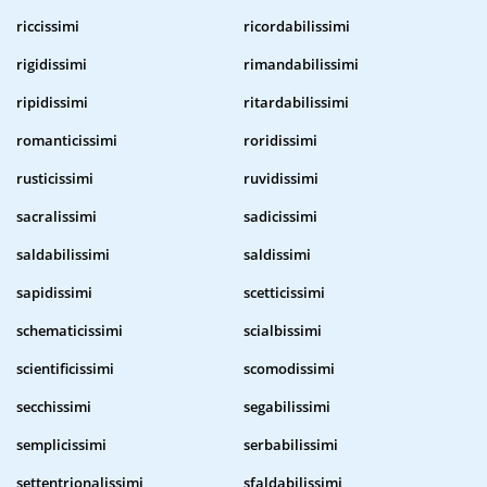
riccissimi
ricordabilissimi
rigidissimi
rimandabilissimi
ripidissimi
ritardabilissimi
romanticissimi
roridissimi
rusticissimi
ruvidissimi
sacralissimi
sadicissimi
saldabilissimi
saldissimi
sapidissimi
scetticissimi
schematicissimi
scialbissimi
scientificissimi
scomodissimi
secchissimi
segabilissimi
semplicissimi
serbabilissimi
settentrionalissimi
sfaldabilissimi