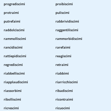
progrediscimi
proibiscimi
protraimi
puliscimi
putrefaimi
rabbrividiscimi
raddolciscimi
raggentiliscimi
rammolliscimi
rammorbidiscimi
rancidiscimi
rarefaimi
rattiepidiscimi
reagiscimi
regrediscimi
retraimi
riabbelliscimi
riabbimi
riapplaudiscimi
riarricchiscimi
riassorbimi
ribadiscimi
ribolliscimi
ricontraimi
ricrescimi
ricuocimi