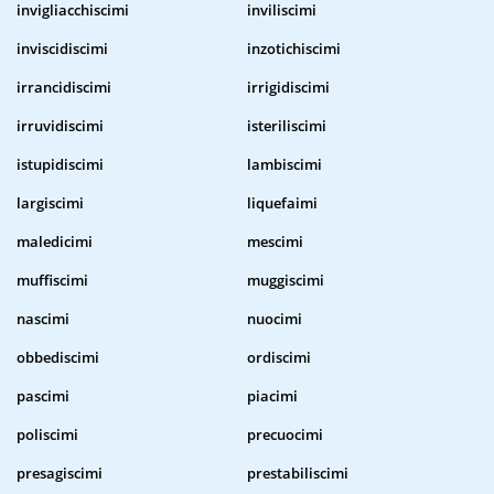
invigliacchiscimi
inviliscimi
inviscidiscimi
inzotichiscimi
irrancidiscimi
irrigidiscimi
irruvidiscimi
isteriliscimi
istupidiscimi
lambiscimi
largiscimi
liquefaimi
maledicimi
mescimi
muffiscimi
muggiscimi
nascimi
nuocimi
obbediscimi
ordiscimi
pascimi
piacimi
poliscimi
precuocimi
presagiscimi
prestabiliscimi