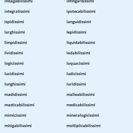
indagabilissimi
infingardissimi
integralissimi
ipotecabilissimi
ispidissimi
languidissimi
larghissimi
lepidissimi
limpidissimi
liquidabilissimi
lividissimi
lodabilissimi
logicissimi
loquacissimi
lucidissimi
ludicissimi
lunghissimi
luridissimi
madidissimi
malleabilissimi
masticabilissimi
medicabilissimi
mimicissimi
mineralogicissimi
mitigabilissimi
moltiplicabilissimi