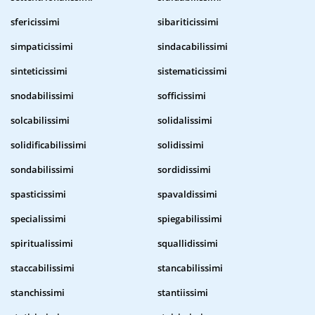
sfericissimi
sibariticissimi
simpaticissimi
sindacabilissimi
sinteticissimi
sistematicissimi
snodabilissimi
sofficissimi
solcabilissimi
solidalissimi
solidificabilissimi
solidissimi
sondabilissimi
sordidissimi
spasticissimi
spavaldissimi
specialissimi
spiegabilissimi
spiritualissimi
squallidissimi
staccabilissimi
stancabilissimi
stanchissimi
stantiissimi