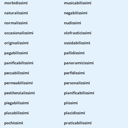
morbidissimi
musicabilissimi
naturalissimi
negabilissimi
normalissimi
nudissimi
occasionalissimi
olofrasticissimi
originalissimi
ossidabilissimi
pagabilissimi
pallidissimi
panificabilissimi
panoramicissimi
peccabilissimi
perfidissimi
permeabilissimi
personalissimi
pestilenzialissimi
pianificabilissimi
piegabilissimi
piissimi
placabilissimi
placidissimi
pochissimi
praticabilissimi