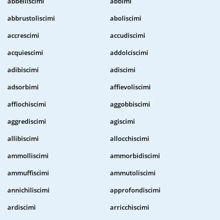
abbelliscimi
abbimi
abbrustoliscimi
aboliscimi
accrescimi
accudiscimi
acquiescimi
addolciscimi
adibiscimi
adiscimi
adsorbimi
affievoliscimi
affiochiscimi
aggobbiscimi
aggrediscimi
agiscimi
allibiscimi
allocchiscimi
ammolliscimi
ammorbidiscimi
ammuffiscimi
ammutoliscimi
annichiliscimi
approfondiscimi
ardiscimi
arricchiscimi