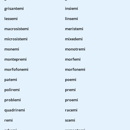
grisantemi
insiemi
lessemi
linsemi
macrosistemi
meristemi
microsistemi
mixedemi
monemi
monotremi
montepremi
morfemi
morfofonemi
morfonemi
patemi
poemi
poliremi
premi
problemi
proemi
quadriremi
racemi
remi
scemi