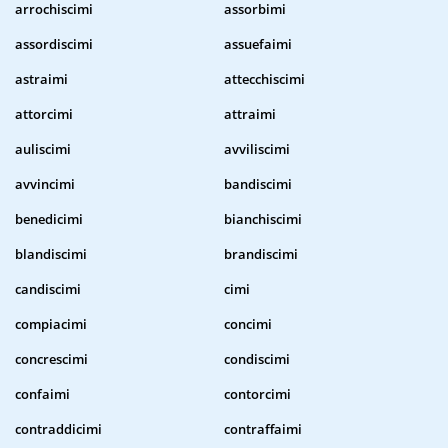
arrochiscimi
assorbimi
assordiscimi
assuefaimi
astraimi
attecchiscimi
attorcimi
attraimi
auliscimi
avviliscimi
avvincimi
bandiscimi
benedicimi
bianchiscimi
blandiscimi
brandiscimi
candiscimi
cimi
compiacimi
concimi
concrescimi
condiscimi
confaimi
contorcimi
contraddicimi
contraffaimi