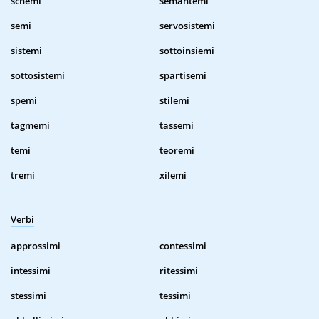
schemi
semantemi
semi
servosistemi
sistemi
sottoinsiemi
sottosistemi
spartisemi
spemi
stilemi
tagmemi
tassemi
temi
teoremi
tremi
xilemi
Verbi
approssimi
contessimi
intessimi
ritessimi
stessimi
tessimi