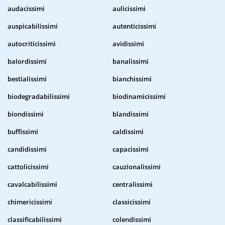
audacissimi
aulicissimi
auspicabilissimi
autenticissimi
autocriticissimi
avidissimi
balordissimi
banalissimi
bestialissimi
bianchissimi
biodegradabilissimi
biodinamicissimi
biondissimi
blandissimi
buffissimi
caldissimi
candidissimi
capacissimi
cattolicissimi
cauzionalissimi
cavalcabilissimi
centralissimi
chimericissimi
classicissimi
classificabilissimi
colendissimi