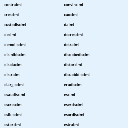
contraimi
convincimi
crescimi
cuocimi
custodiscimi
daimi
decimi
decrescimi
demoliscimi
detraimi
disinibiscimi
disobbediscimi
dispiacimi
distorcimi
distraimi
disubbidiscimi
elargiscimi
erudiscimi
esaudiscimi
escimi
escrescimi
eserciscimi
esibiscimi
esordiscimi
estorcimi
estraimi