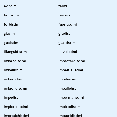
evincimi
faimi
falliscimi
farciscimi
forbiscimi
fuoriescimi
giacimi
gradiscimi
guaiscimi
gualciscimi
illanguidiscimi
illividiscimi
imbandiscimi
imbastardiscimi
imbelliscimi
imbestialiscimi
imbianchiscimi
imbibiscimi
imbiondiscimi
impallidiscimi
impediscimi
impermaliscimi
impiccioliscimi
impiccoliscimi
impratichiscimi
imputridiscimi