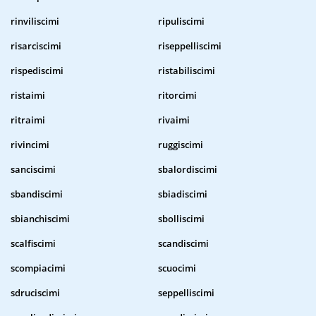
rinviliscimi
ripuliscimi
risarciscimi
riseppelliscimi
rispediscimi
ristabiliscimi
ristaimi
ritorcimi
ritraimi
rivaimi
rivincimi
ruggiscimi
sanciscimi
sbalordiscimi
sbandiscimi
sbiadiscimi
sbianchiscimi
sbolliscimi
scalfiscimi
scandiscimi
scompiacimi
scuocimi
sdruciscimi
seppelliscimi