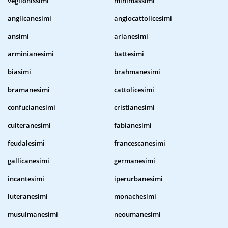
veglionissimi
minimassimi
anglicanesimi
anglocattolicesimi
ansimi
arianesimi
arminianesimi
battesimi
biasimi
brahmanesimi
bramanesimi
cattolicesimi
confucianesimi
cristianesimi
culteranesimi
fabianesimi
feudalesimi
francescanesimi
gallicanesimi
germanesimi
incantesimi
iperurbanesimi
luteranesimi
monachesimi
musulmanesimi
neoumanesimi