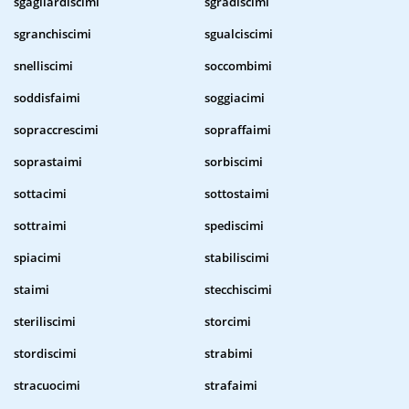
sgagliardiscimi
sgradiscimi
sgranchiscimi
sgualciscimi
snelliscimi
soccombimi
soddisfaimi
soggiacimi
sopraccrescimi
sopraffaimi
soprastaimi
sorbiscimi
sottacimi
sottostaimi
sottraimi
spediscimi
spiacimi
stabiliscimi
staimi
stecchiscimi
steriliscimi
storcimi
stordiscimi
strabimi
stracuocimi
strafaimi