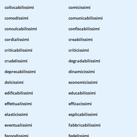
collocabilissimi
comicissimi
comodissimi
comunicabilissimi
conculcabilissimi
confiscabilissimi
cordialissimi
creabilissimi
criticabilissimi
criticissimi
crudelissimi
degradabilissimi
deprecabilissimi
dinamicissimi
dolcissimi
economicissimi
edificabilissimi
educabilissimi
effettualissimi
efficacissimi
elasticissimi
esplicabilissimi
eventualissimi
fabbricabilissimi
fecondissimi
fedelissimi