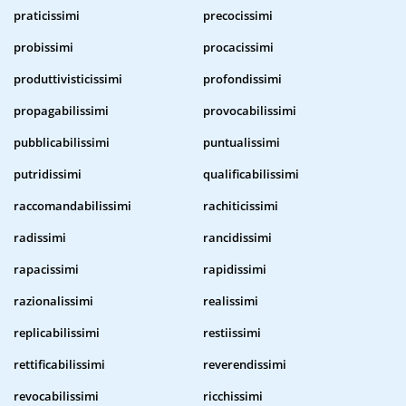
praticissimi
precocissimi
probissimi
procacissimi
produttivisticissimi
profondissimi
propagabilissimi
provocabilissimi
pubblicabilissimi
puntualissimi
putridissimi
qualificabilissimi
raccomandabilissimi
rachiticissimi
radissimi
rancidissimi
rapacissimi
rapidissimi
razionalissimi
realissimi
replicabilissimi
restiissimi
rettificabilissimi
reverendissimi
revocabilissimi
ricchissimi