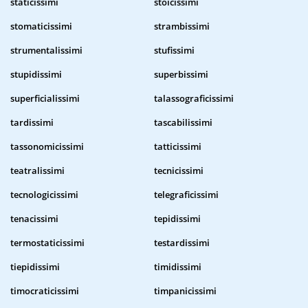
staticissimi
stoicissimi
stomaticissimi
strambissimi
strumentalissimi
stufissimi
stupidissimi
superbissimi
superficialissimi
talassograficissimi
tardissimi
tascabilissimi
tassonomicissimi
tatticissimi
teatralissimi
tecnicissimi
tecnologicissimi
telegraficissimi
tenacissimi
tepidissimi
termostaticissimi
testardissimi
tiepidissimi
timidissimi
timocraticissimi
timpanicissimi