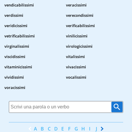
vendicabilissimi
veracissimi
verdissimi
verecondissimi
veridicissimi
verificabilissimi
vetrificabilissimi
vinilicissimi
virginalissimi
virologicissimi
viscidissimi
vitalissimi
vitaminicissimi
vivacissimi
vividissimi
vocalissimi
voracissimi
A
B
C
D
E
F
G
H
I
J
K
L
M
N