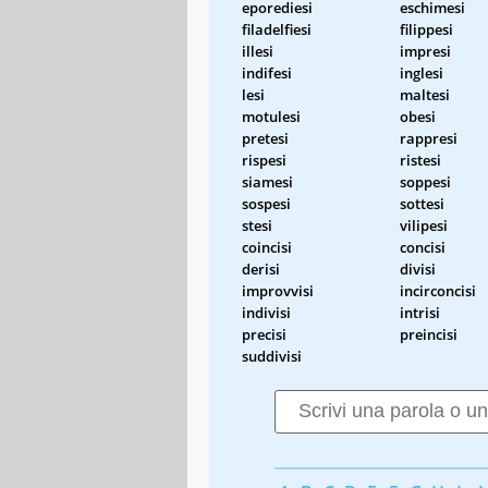
eporediesi
eschimesi
filadelfiesi
filippesi
illesi
impresi
indifesi
inglesi
lesi
maltesi
motulesi
obesi
pretesi
rappresi
rispesi
ristesi
siamesi
soppesi
sospesi
sottesi
stesi
vilipesi
coincisi
concisi
derisi
divisi
improvvisi
incirconcisi
indivisi
intrisi
precisi
preincisi
suddivisi