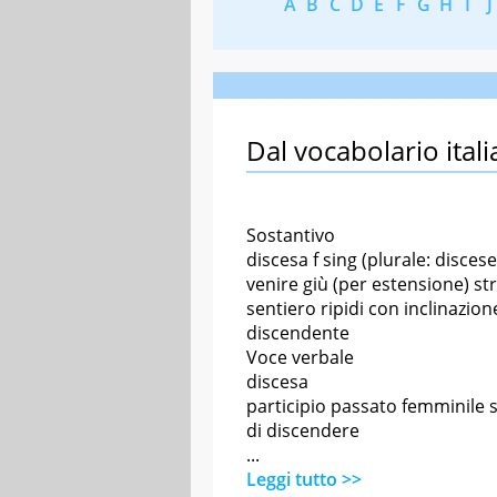
A
B
C
D
E
F
G
H
I
J
Dal vocabolario itali
Sostantivo
discesa f sing (plurale: discese
venire giù (per estensione) str
sentiero ripidi con inclinazion
discendente
Voce verbale
discesa
participio passato femminile 
di discendere
...
Leggi tutto >>