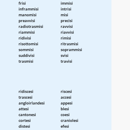
frisi
immisi
inframmisi
intrisi
manomisi
misi
preavvisi
precisi
radiotrasmisi
ravvisi
riammisi
riavvisi
ridivisi
rimisi
risottomisi
ritrasmisi
sommisi
soprammisi
suddivisi
svisi
trasmisi
travisi
ridiscesi
riscesi
trascesi
accesi
angloirlandesi
appesi
attesi
blesi
cantonesi
coesi
cortesi
craniolesi
distesi
efesi