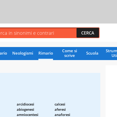
Come si
Strum
ario
Neologismi
Rimario
Scuola
scrive
Uti
arcidiocesi
calcesi
abiogenesi
aferesi
amniocentesi
anaforesi