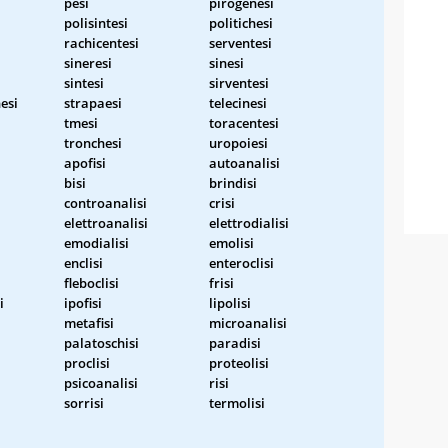
pesi
pirogenesi
polisintesi
politichesi
rachicentesi
serventesi
sineresi
sinesi
sintesi
sirventesi
esi
strapaesi
telecinesi
tmesi
toracentesi
tronchesi
uropoiesi
apofisi
autoanalisi
bisi
brindisi
controanalisi
crisi
elettroanalisi
elettrodialisi
emodialisi
emolisi
enclisi
enteroclisi
fleboclisi
frisi
i
ipofisi
lipolisi
i
metafisi
microanalisi
palatoschisi
paradisi
proclisi
proteolisi
psicoanalisi
risi
sorrisi
termolisi