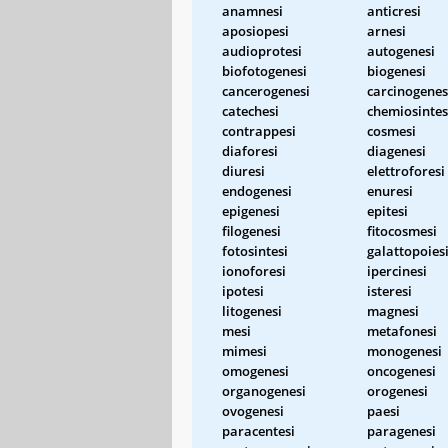
anamnesi
anticresi
aposiopesi
arnesi
audioprotesi
autogenesi
biofotogenesi
biogenesi
cancerogenesi
carcinogenes
catechesi
chemiosintes
contrappesi
cosmesi
diaforesi
diagenesi
diuresi
elettroforesi
endogenesi
enuresi
epigenesi
epitesi
filogenesi
fitocosmesi
fotosintesi
galattopoies
ionoforesi
ipercinesi
ipotesi
isteresi
litogenesi
magnesi
mesi
metafonesi
mimesi
monogenesi
omogenesi
oncogenesi
organogenesi
orogenesi
ovogenesi
paesi
paracentesi
paragenesi