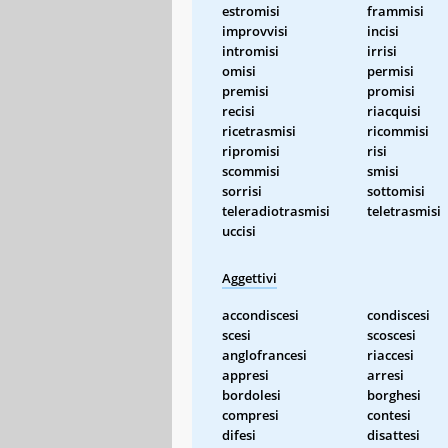
estromisi
frammisi
improvvisi
incisi
intromisi
irrisi
omisi
permisi
premisi
promisi
recisi
riacquisi
ricetrasmisi
ricommisi
ripromisi
risi
scommisi
smisi
sorrisi
sottomisi
teleradiotrasmisi
teletrasmisi
uccisi
Aggettivi
accondiscesi
condiscesi
scesi
scoscesi
anglofrancesi
riaccesi
appresi
arresi
bordolesi
borghesi
compresi
contesi
difesi
disattesi