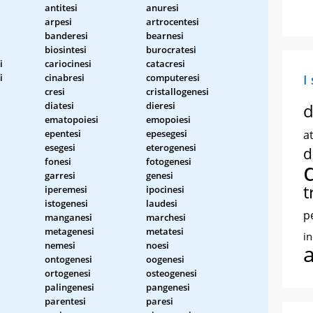
antitesi
anuresi
arpesi
artrocentesi
banderesi
bearnesi
biosintesi
burocratesi
i
cariocinesi
catacresi
i
cinabresi
computeresi
I
cresi
cristallogenesi
diatesi
dieresi
d
ematopoiesi
emopoiesi
epentesi
epesegesi
at
esegesi
eterogenesi
d
fonesi
fotogenesi
i
garresi
genesi
t
iperemesi
ipocinesi
istogenesi
laudesi
p
manganesi
marchesi
metagenesi
metatesi
i
nemesi
noesi
ontogenesi
oogenesi
ortogenesi
osteogenesi
palingenesi
pangenesi
parentesi
paresi