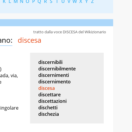
K
L
M
N
O
P
Q
R
S
T
U
V
W
X
Y
Z
tratto dalla voce DISCESA del Wikizionario
ano:
discesa
discernibili
discernibilmente
)
discernimenti
ada, via,
discernimento
e
discesa
discettare
discettazioni
dischetti
singolare
dischezia