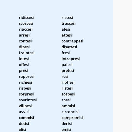
ridiscesi
riscesi
scoscesi
trascesi
riaccesi
alesi
arresi
attesi
contesi
contrappesi
dipesi
disattesi
fraintesi
fresi
intesi
intrapresi
offesi
palesi
presi
pretesi
rappresi
resi
richiesi
rioffesi
rispesi
ristesi
sorpresi
sospesi
sovrintesi
spesi
vilipesi
ammisi
avvisi
circoncisi
commisi
compromisi
decisi
derisi
elisi
emisi