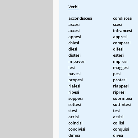
Verbi
accondiscesi
condiscesi
ascesi
scesi
accesi
infrancesi
appesi
appresi
chiesi
compresi
diesi
difesi
distesi
estesi
impavesi
impresi
lesi
maggesi
pavesi
pesi
propesi
protesi
rialesi
riappesi
ripesi
ripresi
soppesi
soprintesi
sottesi
sottintesi
stesi
tesi
arrisi
assisi
coincisi
collisi
condivisi
conquisi
dimisi
divisi