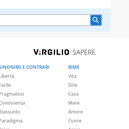
SAPERE
SINONIMI E CONTRARI
RIME
Libertà
Vita
Facile
Sole
Pragmatico
Casa
Conoscenza
Mare
Riassunto
Amore
Paradigma
Cuore