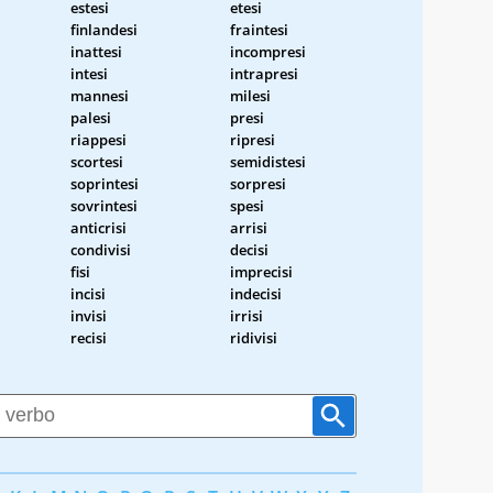
estesi
etesi
finlandesi
fraintesi
inattesi
incompresi
intesi
intrapresi
mannesi
milesi
palesi
presi
riappesi
ripresi
scortesi
semidistesi
soprintesi
sorpresi
sovrintesi
spesi
anticrisi
arrisi
condivisi
decisi
fisi
imprecisi
incisi
indecisi
invisi
irrisi
recisi
ridivisi