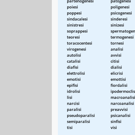
partenogenesi
patogenesi
poiesi
poligenesi
poppesi
psicogenesi
sindacalesi
sinderesi
sinistresi
sinizesi
soprappesi
spermatogen
teoresi
termogenesi
toracocentesi
tornesi
virogenesi
analisi
autolisi
avvisi
catalisi
citisi
diafisi
dialisi
elettrolisi
elicrisi
emotisi
emottisi
epifisi
fiordalisi
idrolisi
ipodermoclis
lisi
macroanalis
narcisi
narcoanalisi
paralisi
preavvisi
pseudoparalisi
psicanalisi
semiparalisi
sinfisi
tisi
visi