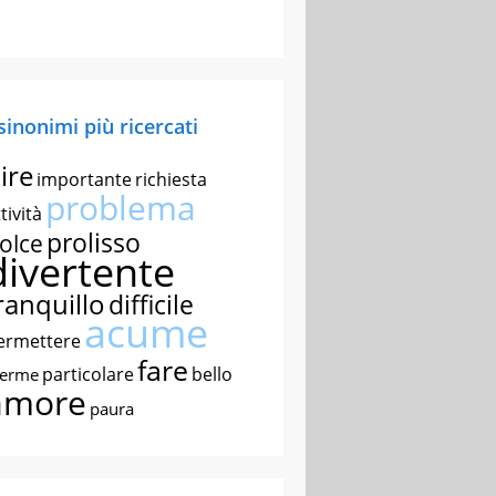
 sinonimi più ricercati
ire
importante
richiesta
problema
tività
prolisso
olce
divertente
ranquillo
difficile
acume
ermettere
fare
particolare
bello
nerme
amore
paura