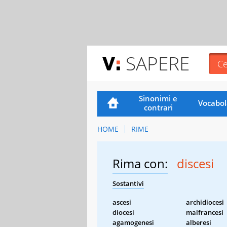
SAPERE
Sinonimi e
Vocabol
contrari
HOME
RIME
Rima con:
discesi
Sostantivi
ascesi
archidiocesi
diocesi
malfrancesi
agamogenesi
alberesi