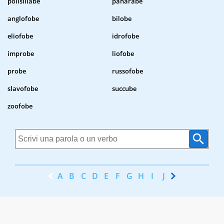
polisillabe
panarabe
anglofobe
bilobe
eliofobe
idrofobe
improbe
liofobe
probe
russofobe
slavofobe
succube
zoofobe
A
B
C
D
E
F
G
H
I
J
K
L
M
N