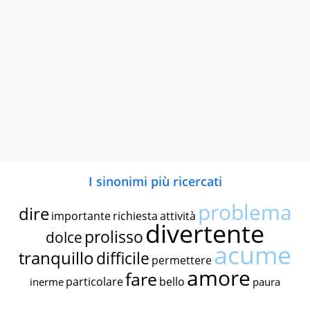
I sinonimi più ricercati
problema
dire
importante
richiesta
attività
divertente
prolisso
dolce
acume
tranquillo
difficile
permettere
amore
fare
particolare
bello
inerme
paura