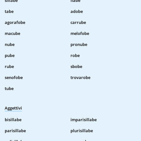
sillabe
fiabe
tabe
adobe
agorafobe
carrube
macube
melofobe
nube
pronube
pube
robe
rube
sbobe
senofobe
trovarobe
tube
Aggettivi
bisillabe
imparisillabe
parisillabe
plurisillabe