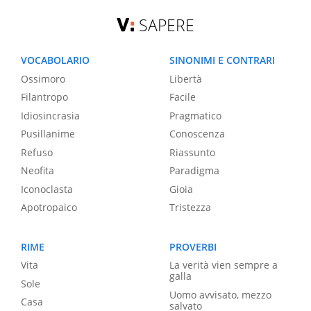
SAPERE
VOCABOLARIO
SINONIMI E CONTRARI
Ossimoro
Libertà
Filantropo
Facile
Idiosincrasia
Pragmatico
Pusillanime
Conoscenza
Refuso
Riassunto
Neofita
Paradigma
Iconoclasta
Gioia
Apotropaico
Tristezza
RIME
PROVERBI
Vita
La verità vien sempre a
galla
Sole
Uomo avvisato, mezzo
Casa
salvato