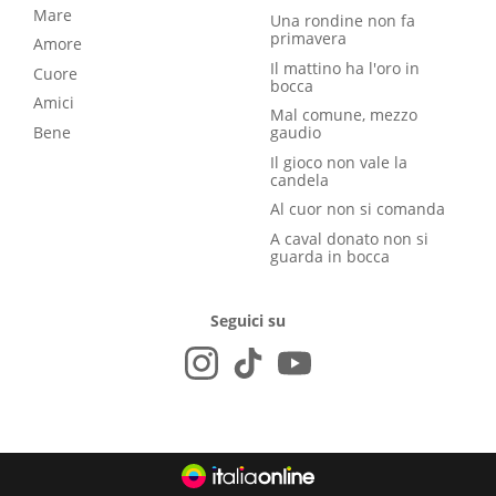
Mare
Una rondine non fa
primavera
Amore
Il mattino ha l'oro in
Cuore
bocca
Amici
Mal comune, mezzo
Bene
gaudio
Il gioco non vale la
candela
Al cuor non si comanda
A caval donato non si
guarda in bocca
Seguici su