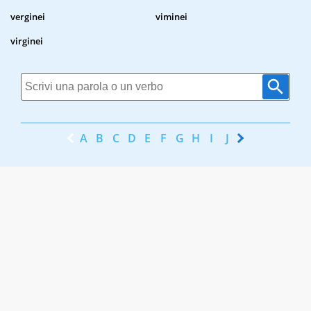
verginei
viminei
virginei
A
B
C
D
E
F
G
H
I
J
K
L
M
N