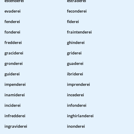
estenderei
estraderei
evaderei
feconderei
fenderei
fiderei
fonderei
fraintenderei
fredderei
ghinderei
graciderei
griderei
gronderei
guaderei
guiderei
ibriderei
impenderei
imprenderei
inamiderei
incederei
inciderei
infonderei
infredderei
inghirlanderei
ingraviderei
inonderei