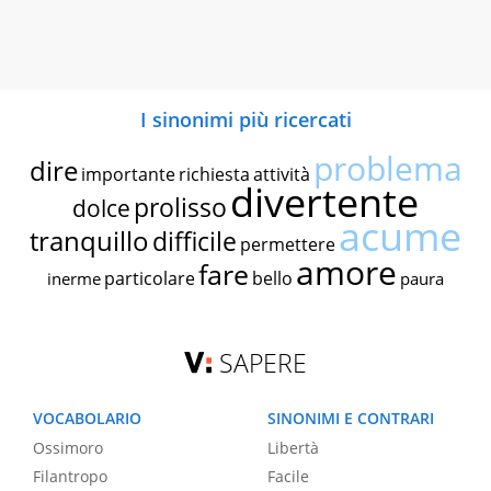
I sinonimi più ricercati
problema
dire
importante
richiesta
attività
divertente
prolisso
dolce
acume
tranquillo
difficile
permettere
amore
fare
particolare
bello
inerme
paura
SAPERE
VOCABOLARIO
SINONIMI E CONTRARI
Ossimoro
Libertà
Filantropo
Facile