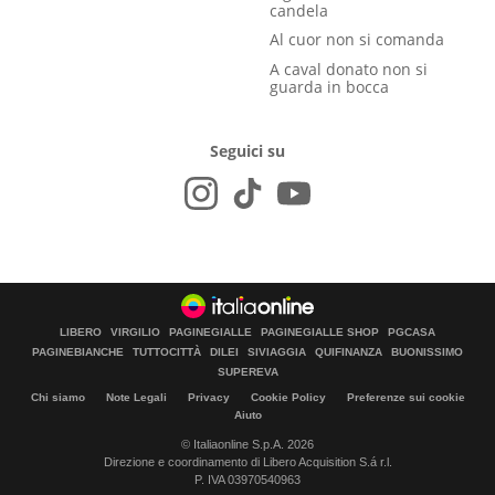
candela
Al cuor non si comanda
A caval donato non si
guarda in bocca
Seguici su
LIBERO
VIRGILIO
PAGINEGIALLE
PAGINEGIALLE SHOP
PGCASA
PAGINEBIANCHE
TUTTOCITTÀ
DILEI
SIVIAGGIA
QUIFINANZA
BUONISSIMO
SUPEREVA
Chi siamo
Note Legali
Privacy
Cookie Policy
Preferenze sui cookie
Aiuto
© Italiaonline S.p.A. 2026
Direzione e coordinamento di Libero Acquisition S.á r.l.
P. IVA 03970540963