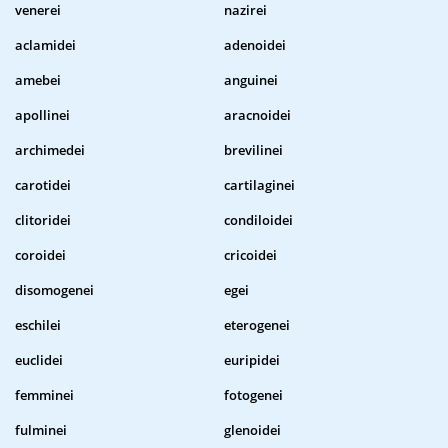
venerei
nazirei
aclamidei
adenoidei
amebei
anguinei
apollinei
aracnoidei
archimedei
brevilinei
carotidei
cartilaginei
clitoridei
condiloidei
coroidei
cricoidei
disomogenei
egei
eschilei
eterogenei
euclidei
euripidei
femminei
fotogenei
fulminei
glenoidei