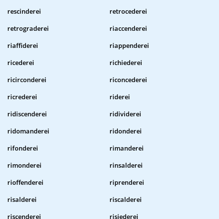
rescinderei
retrocederei
retrograderei
riaccenderei
riaffiderei
riappenderei
ricederei
richiederei
ricirconderei
riconcederei
ricrederei
riderei
ridiscenderei
ridividerei
ridomanderei
ridonderei
rifonderei
rimanderei
rimonderei
rinsalderei
rioffenderei
riprenderei
risalderei
riscalderei
riscenderei
risiederei