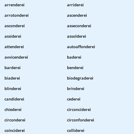
arrenderei
arriderei
arrotonderei
ascenderei
asconderei
asseconderei
assiderei
assolderei
attenderei
autoaffonderei
avvicenderei
baderei
barderei
benderei
biaderei
biodegraderei
blinderei
brinderei
candiderei
cederei
chiederei
circonciderei
circonderei
circonfonderei
coinciderei
colliderei