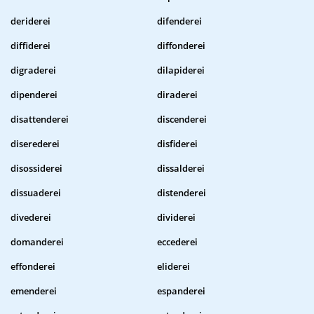
deriderei
difenderei
diffiderei
diffonderei
digraderei
dilapiderei
dipenderei
diraderei
disattenderei
discenderei
diserederei
disfiderei
disossiderei
dissalderei
dissuaderei
distenderei
divederei
dividerei
domanderei
eccederei
effonderei
eliderei
emenderei
espanderei