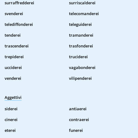
surraffredderei
surriscalderei
svenderei
telecomanderei
telediffonderei
teleguiderei
tenderei
tramanderei
trascenderei
trasfonderei
trepiderei
truciderei
ucciderei
vagabonderei
venderei
vilipenderei
Aggettivi
siderei
antiaerei
cinerei
contraerei
eterei
funerei