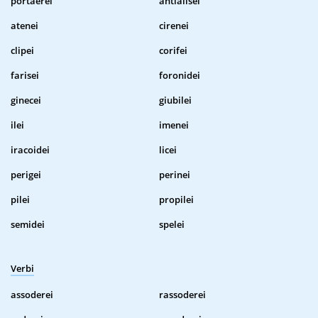
portaerei
antialisei
atenei
cirenei
clipei
corifei
farisei
foronidei
ginecei
giubilei
ilei
imenei
iracoidei
licei
perigei
perinei
pilei
propilei
semidei
spelei
Verbi
assoderei
rassoderei