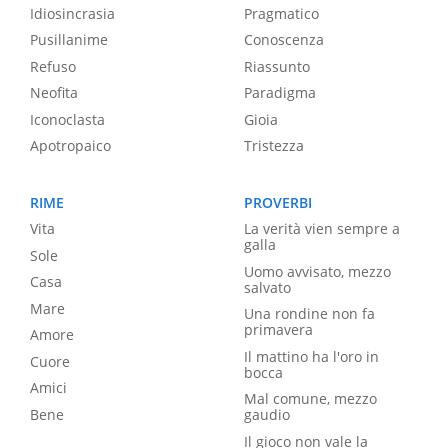
Idiosincrasia
Pragmatico
Pusillanime
Conoscenza
Refuso
Riassunto
Neofita
Paradigma
Iconoclasta
Gioia
Apotropaico
Tristezza
RIME
PROVERBI
Vita
La verità vien sempre a
galla
Sole
Uomo avvisato, mezzo
Casa
salvato
Mare
Una rondine non fa
primavera
Amore
Il mattino ha l'oro in
Cuore
bocca
Amici
Mal comune, mezzo
Bene
gaudio
Il gioco non vale la