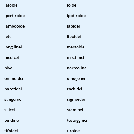
ialoidei
ioidei
ipertiroidei
ipotiroidei
lambdoidei
lapidei
letei
lipoidei
longilinei
mastoidei
medicei
mistilinei
nivei
normolinei
ominoidei
omogenei
parotidei
rachidei
sanguinei
sigmoidei
silicei
staminei
tendinei
testugginei
tifoidei
tiroidei