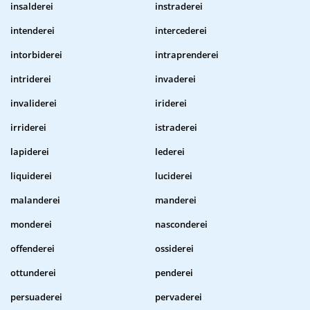
insalderei
instraderei
intenderei
intercederei
intorbiderei
intraprenderei
intriderei
invaderei
invaliderei
iriderei
irriderei
istraderei
lapiderei
lederei
liquiderei
luciderei
malanderei
manderei
monderei
nasconderei
offenderei
ossiderei
ottunderei
penderei
persuaderei
pervaderei