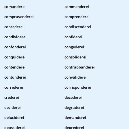
comanderei
commenderei
compravenderei
comprenderei
concederei
condiscenderei
condividerei
confiderei
confonderei
congederei
conquiderei
consoliderei
contenderei
contrabbanderei
contunderei
convaliderei
correderei
corrisponderei
crederei
decederei
deciderei
degraderei
deluciderei
demanderei
deossiderei
deprederei