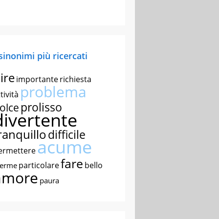
 sinonimi più ricercati
ire
importante
richiesta
problema
tività
prolisso
olce
divertente
ranquillo
difficile
acume
ermettere
fare
particolare
bello
nerme
amore
paura