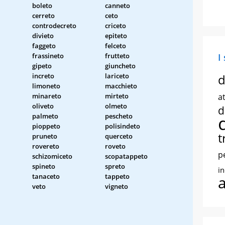
boleto
canneto
cerreto
ceto
controdecreto
criceto
divieto
epiteto
faggeto
felceto
frassineto
frutteto
I
gipeto
giuncheto
increto
lariceto
d
limoneto
macchieto
minareto
mirteto
at
oliveto
olmeto
d
palmeto
pescheto
pioppeto
polisindeto
t
pruneto
querceto
rovereto
roveto
p
schizomiceto
scopatappeto
spineto
spreto
i
tanaceto
tappeto
veto
vigneto