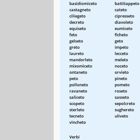
basidiomiceto
battitappeto
castagneto
cateto
ciliegeto
cipresseto
decreto
diavoleto
equiseto
eumiceto
feto
ficheto
gelseto
geto
greto
impeto
laureto
lecceto
mandorleto
meleto
mixomiceto
noceto
ontaneto
orvieto
peto
pineto
polloneto
pometo
ravaneto
roseto
saliceto
sasseto
scopeto
sepolcreto
sterleto
sughereto
tecneto
uliveto
vincheto
Verbi