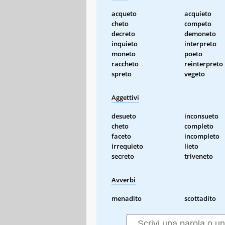
acqueto
acquieto
cheto
competo
decreto
demoneto
inquieto
interpreto
moneto
poeto
raccheto
reinterpreto
spreto
vegeto
Aggettivi
desueto
inconsueto
cheto
completo
faceto
incompleto
irrequieto
lieto
secreto
triveneto
Avverbi
menadito
scottadito