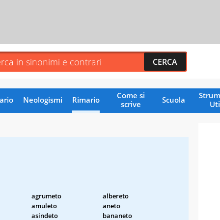
Come si
Strum
ario
Neologismi
Rimario
Scuola
scrive
Uti
agrumeto
albereto
amuleto
aneto
asindeto
bananeto