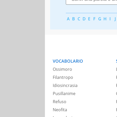
A
B
C
D
E
F
G
H
I
J
VOCABOLARIO
Ossimoro
Filantropo
Idiosincrasia
Pusillanime
Refuso
Neofita