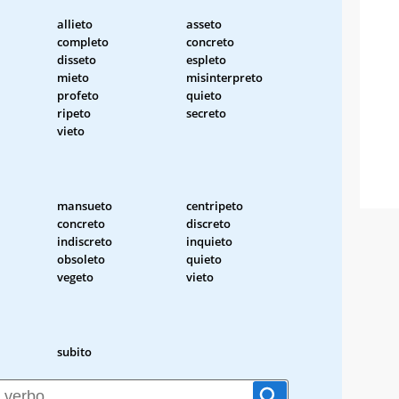
allieto
asseto
completo
concreto
disseto
espleto
mieto
misinterpreto
profeto
quieto
ripeto
secreto
vieto
mansueto
centripeto
concreto
discreto
indiscreto
inquieto
obsoleto
quieto
vegeto
vieto
subito