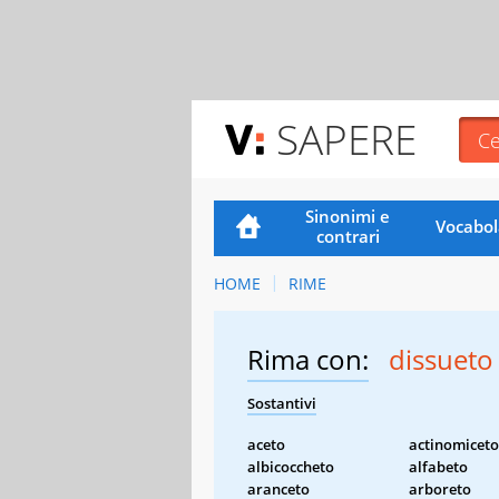
SAPERE
Sinonimi e
Vocabol
contrari
HOME
RIME
Rima con:
dissueto
Sostantivi
aceto
actinomiceto
albicoccheto
alfabeto
aranceto
arboreto