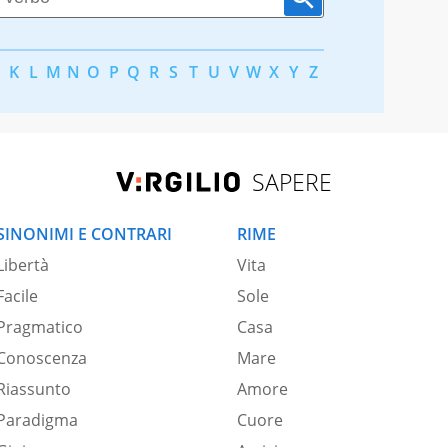
K
L
M
N
O
P
Q
R
S
T
U
V
W
X
Y
Z
SAPERE
SINONIMI E CONTRARI
RIME
Libertà
Vita
Facile
Sole
Pragmatico
Casa
Conoscenza
Mare
Riassunto
Amore
Paradigma
Cuore