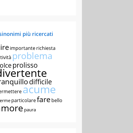
 sinonimi più ricercati
ire
importante
richiesta
problema
tività
prolisso
olce
divertente
ranquillo
difficile
acume
ermettere
fare
particolare
bello
nerme
amore
paura