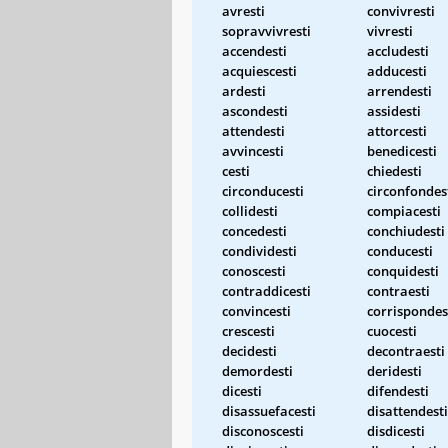
avresti
convivresti
sopravvivresti
vivresti
accendesti
accludesti
acquiescesti
adducesti
ardesti
arrendesti
ascondesti
assidesti
attendesti
attorcesti
avvincesti
benedicesti
cesti
chiedesti
circonducesti
circonfondes
collidesti
compiacesti
concedesti
conchiudesti
condividesti
conducesti
conoscesti
conquidesti
contraddicesti
contraesti
convincesti
corrispondes
crescesti
cuocesti
decidesti
decontraesti
demordesti
deridesti
dicesti
difendesti
disassuefacesti
disattendesti
disconoscesti
disdicesti