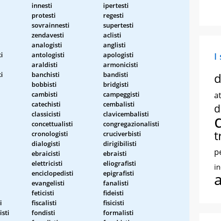
innesti
ipertesti
protesti
regesti
sovrainnesti
supertesti
zendavesti
aclisti
analogisti
anglisti
ti
antologisti
apologisti
I
araldisti
armonicisti
i
banchisti
bandisti
d
bobbisti
bridgisti
cambisti
campeggisti
at
catechisti
cembalisti
d
classicisti
clavicembalisti
concettualisti
congregazionalisti
t
cronologisti
cruciverbisti
dialogisti
dirigibilisti
p
ebraicisti
ebraisti
elettricisti
eliografisti
i
enciclopedisti
epigrafisti
evangelisti
fanalisti
feticisti
fideisti
i
fiscalisti
fisicisti
sti
fondisti
formalisti