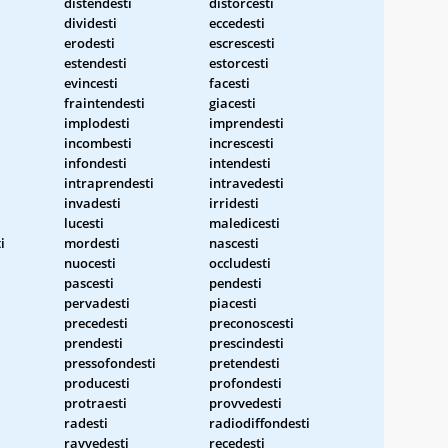
distendesti
distorcesti
dividesti
eccedesti
erodesti
escrescesti
estendesti
estorcesti
evincesti
facesti
fraintendesti
giacesti
implodesti
imprendesti
incombesti
increscesti
infondesti
intendesti
intraprendesti
intravedesti
invadesti
irridesti
lucesti
maledicesti
i
mordesti
nascesti
nuocesti
occludesti
pascesti
pendesti
pervadesti
piacesti
precedesti
preconoscesti
prendesti
prescindesti
pressofondesti
pretendesti
producesti
profondesti
protraesti
provvedesti
radesti
radiodiffondesti
ravvedesti
recedesti