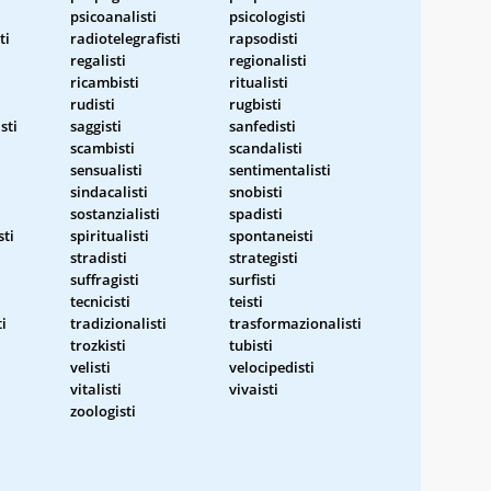
psicoanalisti
psicologisti
ti
radiotelegrafisti
rapsodisti
regalisti
regionalisti
ricambisti
ritualisti
rudisti
rugbisti
sti
saggisti
sanfedisti
scambisti
scandalisti
sensualisti
sentimentalisti
sindacalisti
snobisti
sostanzialisti
spadisti
sti
spiritualisti
spontaneisti
stradisti
strategisti
suffragisti
surfisti
tecnicisti
teisti
i
tradizionalisti
trasformazionalisti
trozkisti
tubisti
velisti
velocipedisti
vitalisti
vivaisti
zoologisti