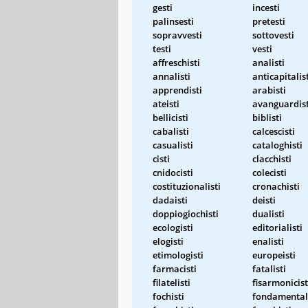
gesti
incesti
palinsesti
pretesti
sopravvesti
sottovesti
testi
vesti
affreschisti
analisti
annalisti
anticapitalis
apprendisti
arabisti
ateisti
avanguardist
bellicisti
biblisti
cabalisti
calcescisti
casualisti
cataloghisti
cisti
clacchisti
cnidocisti
colecisti
costituzionalisti
cronachisti
dadaisti
deisti
doppiogiochisti
dualisti
ecologisti
editorialisti
elogisti
enalisti
etimologisti
europeisti
farmacisti
fatalisti
filatelisti
fisarmonicist
fochisti
fondamentali