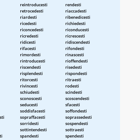
reintroducesti
rendesti
retrocedesti
riaccadesti
riardesti
ribenedicesti
ricedesti
richiedesti
riconcedesti
riconducesti
ricredesti
ricrescesti
ridicesti
ridiscendesti
rifacesti
rifondesti
rimordesti
rinascesti
rintroducesti
rioffendesti
riscendesti
risedesti
risplendesti
rispondesti
ritorcesti
ritraesti
rivincesti
rodesti
schiudesti
scindesti
sconoscesti
scoscendesti
seducesti
sfacesti
soddisfacesti
soffondesti
sti
sopraffacesti
soprassedesti
sorridesti
sospendesti
sottintendesti
sottraesti
ti
spandesti
spendesti