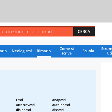
Come si
Strum
ario
Neologismi
Rimario
Scuola
scrive
Uti
resti
anapesti
attaccavesti
autoinnesti
disinnesti
dissesti