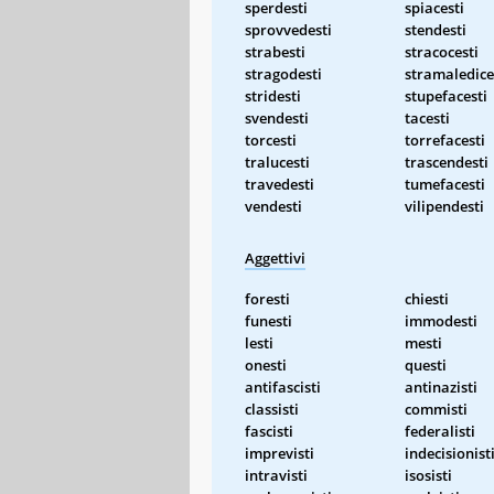
sperdesti
spiacesti
sprovvedesti
stendesti
strabesti
stracocesti
stragodesti
stramaledice
stridesti
stupefacesti
svendesti
tacesti
torcesti
torrefacesti
tralucesti
trascendesti
travedesti
tumefacesti
vendesti
vilipendesti
Aggettivi
foresti
chiesti
funesti
immodesti
lesti
mesti
onesti
questi
antifascisti
antinazisti
classisti
commisti
fascisti
federalisti
imprevisti
indecisionist
intravisti
isosisti