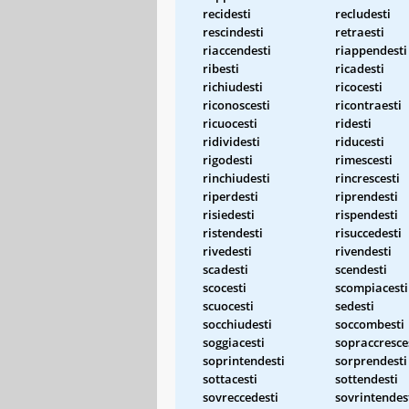
recidesti
recludesti
rescindesti
retraesti
riaccendesti
riappendesti
ribesti
ricadesti
richiudesti
ricocesti
riconoscesti
ricontraesti
ricuocesti
ridesti
ridividesti
riducesti
rigodesti
rimescesti
rinchiudesti
rincrescesti
riperdesti
riprendesti
risiedesti
rispendesti
ristendesti
risuccedesti
rivedesti
rivendesti
scadesti
scendesti
scocesti
scompiacesti
scuocesti
sedesti
socchiudesti
soccombesti
soggiacesti
sopraccresce
soprintendesti
sorprendesti
sottacesti
sottendesti
sovreccedesti
sovrintendes