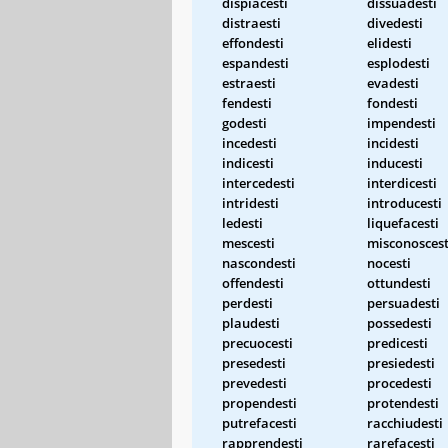
dispiacesti
dissuadesti
distraesti
divedesti
effondesti
elidesti
espandesti
esplodesti
estraesti
evadesti
fendesti
fondesti
godesti
impendesti
incedesti
incidesti
indicesti
inducesti
intercedesti
interdicesti
intridesti
introducesti
ledesti
liquefacesti
mescesti
misconoscest
nascondesti
nocesti
offendesti
ottundesti
perdesti
persuadesti
plaudesti
possedesti
precuocesti
predicesti
presedesti
presiedesti
prevedesti
procedesti
propendesti
protendesti
putrefacesti
racchiudesti
rapprendesti
rarefacesti