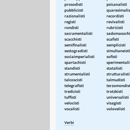
prosodisti
psicanalisti
pubblicisti
quaresimalis
razionalisti
recordisti
registi
revivalisti
rondisti
rubricisti
sacramentalisti
sadomasochi
scacchisti
scafisti
semifinalisti
semplicisti
sestogradisti
simultaneisti
sociaimperialisti
sofisti
spartachisti
sperimentali
standisti
statalisti
strumentalisti
strutturalisti
talcoscisti
talmudisti
telegrafisti
terzomondist
tredicisti
trotzkisti
tuffisti
universalisti
velocisti
visagisti
vocalisti
volovelisti
Verbi