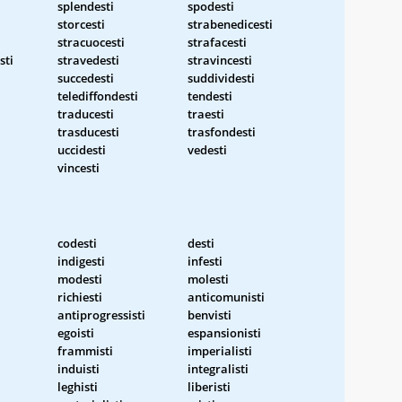
splendesti
spodesti
storcesti
strabenedicesti
stracuocesti
strafacesti
sti
stravedesti
stravincesti
succedesti
suddividesti
telediffondesti
tendesti
traducesti
traesti
trasducesti
trasfondesti
uccidesti
vedesti
vincesti
codesti
desti
indigesti
infesti
modesti
molesti
richiesti
anticomunisti
antiprogressisti
benvisti
egoisti
espansionisti
frammisti
imperialisti
i
induisti
integralisti
leghisti
liberisti