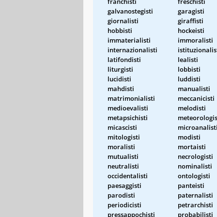
franchisti
freschisti
galvanostegisti
garagisti
giornalisti
giraffisti
hobbisti
hockeisti
immaterialisti
immoralisti
internazionalisti
istituzionalis
latifondisti
lealisti
liturgisti
lobbisti
lucidisti
luddisti
mahdisti
manualisti
matrimonialisti
meccanicisti
medioevalisti
melodisti
metapsichisti
meteorologis
micascisti
microanalist
mitologisti
modisti
moralisti
mortaisti
mutualisti
necrologisti
neutralisti
nominalisti
occidentalisti
ontologisti
paesaggisti
panteisti
parodisti
paternalisti
periodicisti
petrarchisti
pressappochisti
probabilisti