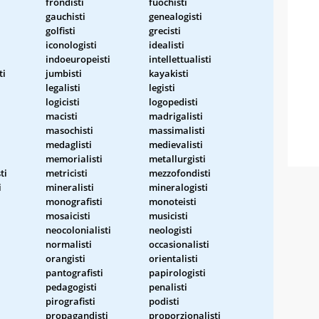
frondisti
fuochisti
gauchisti
genealogisti
golfisti
grecisti
iconologisti
idealisti
indoeuropeisti
intellettualisti
ti
jumbisti
kayakisti
legalisti
legisti
logicisti
logopedisti
macisti
madrigalisti
masochisti
massimalisti
medaglisti
medievalisti
memorialisti
metallurgisti
ti
metricisti
mezzofondisti
i
mineralisti
mineralogisti
monografisti
monoteisti
mosaicisti
musicisti
neocolonialisti
neologisti
normalisti
occasionalisti
orangisti
orientalisti
pantografisti
papirologisti
pedagogisti
penalisti
pirografisti
podisti
propagandisti
proporzionalisti