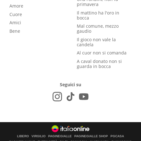
primavera
Amore
Il mattino ha l'oro in
Cuore
bocca
Amici
Mal comune, mezzo
Bene
gaudio
Il gioco non vale la
candela
Al cuor non si comanda
A caval donato non si
guarda in bocca
Seguici su
LIBERO
VIRGILIO
PAGINEGIALLE
PAGINEGIALLE SHOP
PGCASA