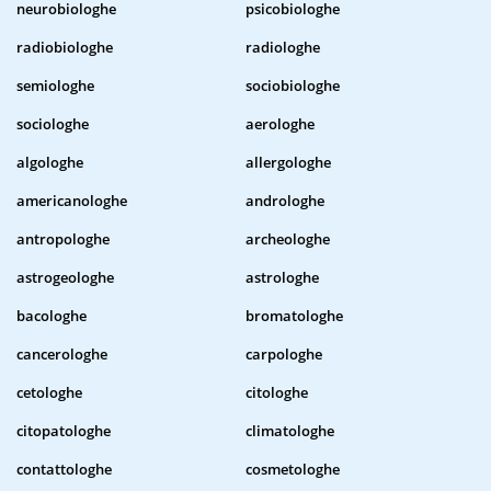
neurobiologhe
psicobiologhe
radiobiologhe
radiologhe
semiologhe
sociobiologhe
sociologhe
aerologhe
algologhe
allergologhe
americanologhe
androloghe
antropologhe
archeologhe
astrogeologhe
astrologhe
bacologhe
bromatologhe
cancerologhe
carpologhe
cetologhe
citologhe
citopatologhe
climatologhe
contattologhe
cosmetologhe