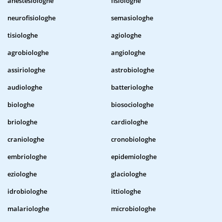
anestesiologhe
fisiologhe
neurofisiologhe
semasiologhe
tisiologhe
agiologhe
agrobiologhe
angiologhe
assiriologhe
astrobiologhe
audiologhe
batteriologhe
biologhe
biosociologhe
briologhe
cardiologhe
craniologhe
cronobiologhe
embriologhe
epidemiologhe
eziologhe
glaciologhe
idrobiologhe
ittiologhe
malariologhe
microbiologhe