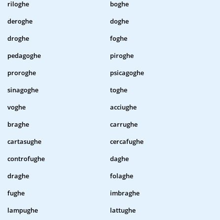
riloghe
boghe
deroghe
doghe
droghe
foghe
pedagoghe
piroghe
proroghe
psicagoghe
sinagoghe
toghe
voghe
acciughe
braghe
carrughe
cartasughe
cercafughe
controfughe
daghe
draghe
folaghe
fughe
imbraghe
lampughe
lattughe