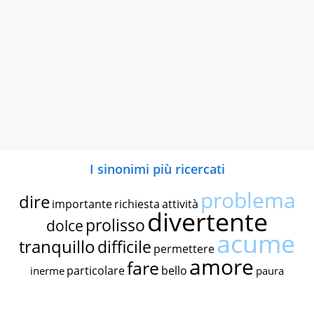
I sinonimi più ricercati
problema
dire
importante
richiesta
attività
divertente
prolisso
dolce
acume
tranquillo
difficile
permettere
amore
fare
particolare
bello
inerme
paura