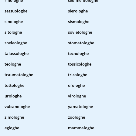
rinologhe
sedimentologhe
sessuologhe
sierologhe
sinologhe
sismologhe
sitologhe
sovietologhe
speleologhe
stomatologhe
talassologhe
tecnologhe
teologhe
tossicologhe
traumatologhe
tricologhe
tuttologhe
ufologhe
urologhe
virologhe
vulcanologhe
yamatologhe
zimologhe
zoologhe
egloghe
mammaloghe