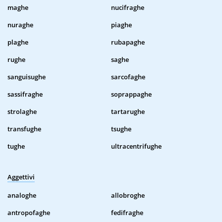
maghe
nucifraghe
nuraghe
piaghe
plaghe
rubapaghe
rughe
saghe
sanguisughe
sarcofaghe
sassifraghe
soprappaghe
strolaghe
tartarughe
transfughe
tsughe
tughe
ultracentrifughe
Aggettivi
analoghe
allobroghe
antropofaghe
fedifraghe