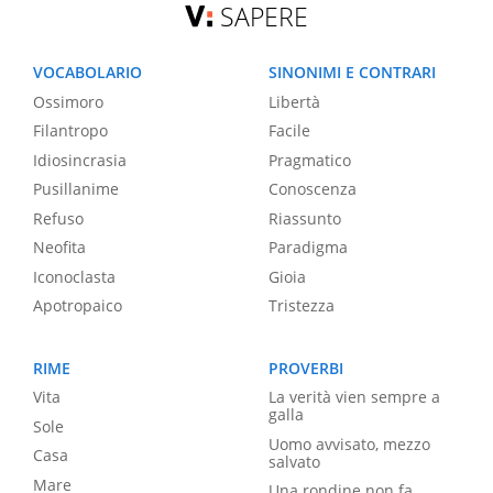
SAPERE
VOCABOLARIO
SINONIMI E CONTRARI
Ossimoro
Libertà
Filantropo
Facile
Idiosincrasia
Pragmatico
Pusillanime
Conoscenza
Refuso
Riassunto
Neofita
Paradigma
Iconoclasta
Gioia
Apotropaico
Tristezza
RIME
PROVERBI
Vita
La verità vien sempre a
galla
Sole
Uomo avvisato, mezzo
Casa
salvato
Mare
Una rondine non fa