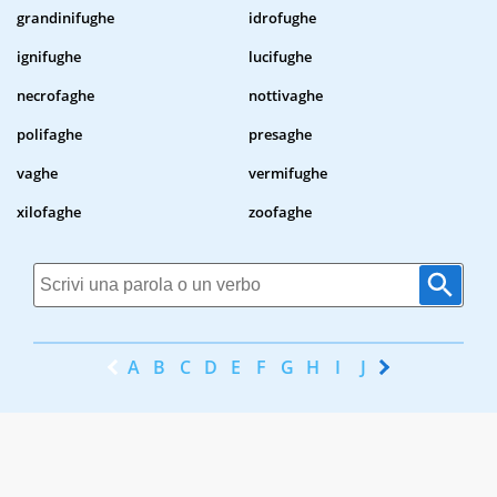
grandinifughe
idrofughe
ignifughe
lucifughe
necrofaghe
nottivaghe
polifaghe
presaghe
vaghe
vermifughe
xilofaghe
zoofaghe
A
B
C
D
E
F
G
H
I
J
K
L
M
N