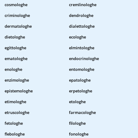
cosmologhe
cremlinologhe
criminologhe
dendrologhe
dermatologhe
dialettologhe
dietologhe
ecologhe
egittologhe
elmintologhe
ematologhe
endocrinologhe
enologhe
entomologhe
enzimologhe
epatologhe
epistemologhe
erpetologhe
etimologhe
etologhe
etruscologhe
farmacologhe
fetologhe
filologhe
flebologhe
fonologhe