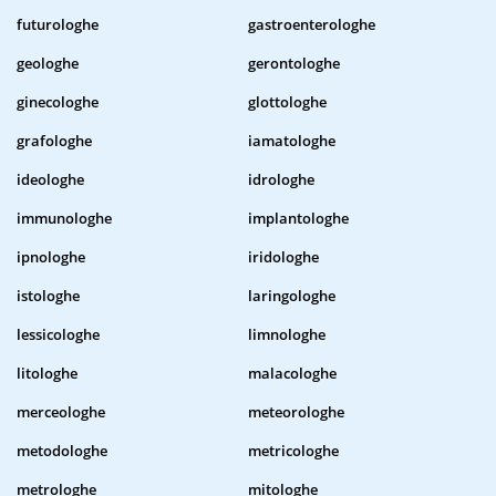
futurologhe
gastroenterologhe
geologhe
gerontologhe
ginecologhe
glottologhe
grafologhe
iamatologhe
ideologhe
idrologhe
immunologhe
implantologhe
ipnologhe
iridologhe
istologhe
laringologhe
lessicologhe
limnologhe
litologhe
malacologhe
merceologhe
meteorologhe
metodologhe
metricologhe
metrologhe
mitologhe