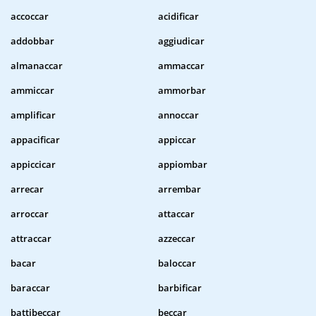
accoccar
acidificar
addobbar
aggiudicar
almanaccar
ammaccar
ammiccar
ammorbar
amplificar
annoccar
appacificar
appiccar
appiccicar
appiombar
arrecar
arrembar
arroccar
attaccar
attraccar
azzeccar
bacar
baloccar
baraccar
barbificar
battibeccar
beccar