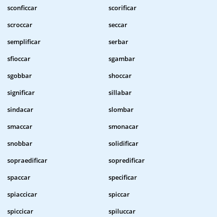
sconficcar
scorificar
scroccar
seccar
semplificar
serbar
sfioccar
sgambar
sgobbar
shoccar
significar
sillabar
sindacar
slombar
smaccar
smonacar
snobbar
solidificar
sopraedificar
sopredificar
spaccar
specificar
spiaccicar
spiccar
spiccicar
spiluccar