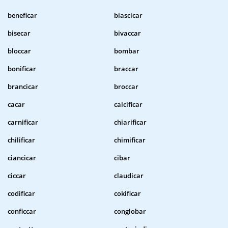
beneficar
biascicar
bisecar
bivaccar
bloccar
bombar
bonificar
braccar
brancicar
broccar
cacar
calcificar
carnificar
chiarificar
chilificar
chimificar
ciancicar
cibar
ciccar
claudicar
codificar
cokificar
conficcar
conglobar