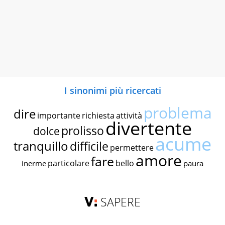
I sinonimi più ricercati
problema
dire
importante
richiesta
attività
divertente
prolisso
dolce
acume
tranquillo
difficile
permettere
amore
fare
particolare
bello
inerme
paura
SAPERE