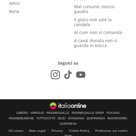
Amici
Mal comune, mezzo
Bene
gaudio
Il gioco non vale la
candela
Al cuor non si comanda
A caval donato non si
guarda in bocca
Seguici su
LIBERO
VIRGILIO
PAGINEGIALLE
PAGINEGIALLE SHOP
PGCASA
PAGINEBIANCHE
TUTTOCITTÀ
DILEI
SIVIAGGIA
QUIFINANZA
BUONISSIMO
SUPEREVA
Chi siamo
Note Legali
Privacy
Cookie Policy
Preferenze sui cookie
Aiuto