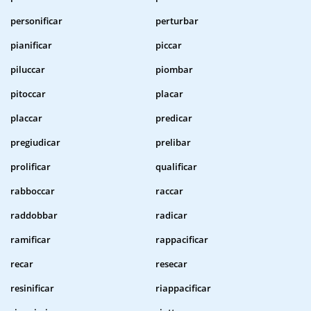
personificar
perturbar
pianificar
piccar
piluccar
piombar
pitoccar
placar
placcar
predicar
pregiudicar
prelibar
prolificar
qualificar
rabboccar
raccar
raddobbar
radicar
ramificar
rappacificar
recar
resecar
resinificar
riappacificar