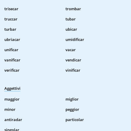
trisecar
trombar
truccar
tubar
turbar
ubicar
ubriacar
umidificar
unificar
vacar
vanificar
vendicar
verificar
vinificar
Aggettivi
maggior
miglior
minor
peggior
antiradar
particolar
singolar