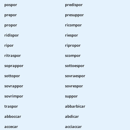
pospor
predispor
prepor
presuppor
propor
ricompor
ridispor
riespor
ripor
ripropor
ritraspor
scompor
soprappor
sottoespor
sottopor
sovraespor
sovrappor
sovrespor
sovrimpor
suppor
traspor
abbarbicar
abboccar
abdicar
accecar
acciaccar