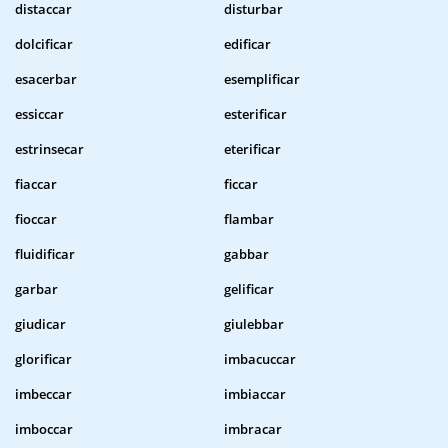
distaccar
disturbar
dolcificar
edificar
esacerbar
esemplificar
essiccar
esterificar
estrinsecar
eterificar
fiaccar
ficcar
fioccar
flambar
fluidificar
gabbar
garbar
gelificar
giudicar
giulebbar
glorificar
imbacuccar
imbeccar
imbiaccar
imboccar
imbracar