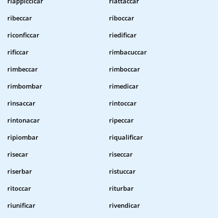
riappiccicar
riattaccar
ribeccar
riboccar
riconficcar
riedificar
rificcar
rimbacuccar
rimbeccar
rimboccar
rimbombar
rimedicar
rinsaccar
rintoccar
rintonacar
ripeccar
ripiombar
riqualificar
risecar
riseccar
riserbar
ristuccar
ritoccar
riturbar
riunificar
rivendicar