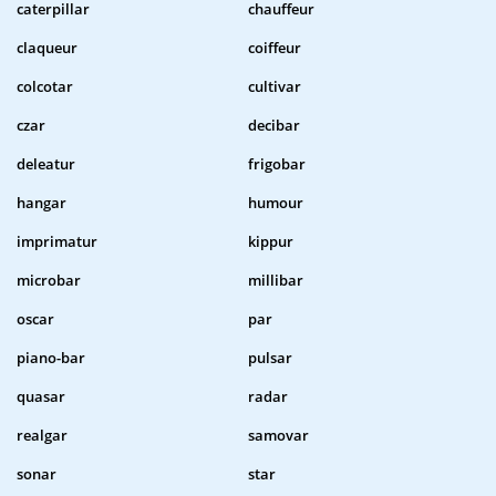
caterpillar
chauffeur
claqueur
coiffeur
colcotar
cultivar
czar
decibar
deleatur
frigobar
hangar
humour
imprimatur
kippur
microbar
millibar
oscar
par
piano-bar
pulsar
quasar
radar
realgar
samovar
sonar
star