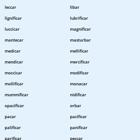
leccar
libar
lignificar
lubrificar
luccicar
magnificar
mantecar
masturbar
medicar
mellificar
mendicar
mercificar
moccicar
modificar
mollificar
monacar
mummificar
nidificar
opacificar
orbar
pacar
pacificar
palificar
panificar
parificar
peccar