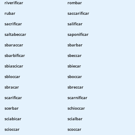
riverificar
rombar
rubar
saccarificar
sacrificar
salificar
saltabeccar
saponificar
sbaraccar
sbarbar
sbarbificar
sbeccar
sbiascicar
sbiecar
sbloccar
sboccar
sbracar
sbreccar
scarificar
scarnificar
scerbar
schioccar
sciabicar
scialbar
scioccar
scoccar