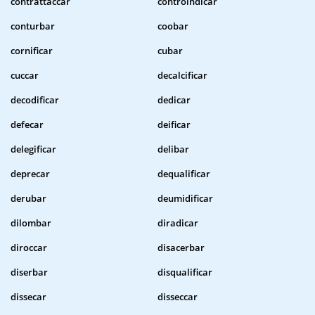
contrattaccar
controindicar
conturbar
coobar
cornificar
cubar
cuccar
decalcificar
decodificar
dedicar
defecar
deificar
delegificar
delibar
deprecar
dequalificar
derubar
deumidificar
dilombar
diradicar
diroccar
disacerbar
diserbar
disqualificar
dissecar
disseccar