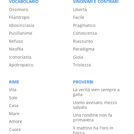
VOCABOLARIO
SINONIMI E CONTRARI
Ossimoro
Libertà
Filantropo
Facile
Idiosincrasia
Pragmatico
Pusillanime
Conoscenza
Refuso
Riassunto
Neofita
Paradigma
Iconoclasta
Gioia
Apotropaico
Tristezza
RIME
PROVERBI
Vita
La verità vien sempre a
galla
Sole
Uomo avvisato, mezzo
Casa
salvato
Mare
Una rondine non fa
primavera
Amore
Il mattino ha l'oro in
Cuore
bocca