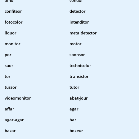
amor
condor
confiteor
detector
fotocolor
intenditor
liquor
metaldetector
monitor
motor
por
sponsor
suor
technicolor
tor
transistor
tussor
tutor
videomonitor
abat-jour
affar
agar
agar-agar
bar
bazar
boxeur