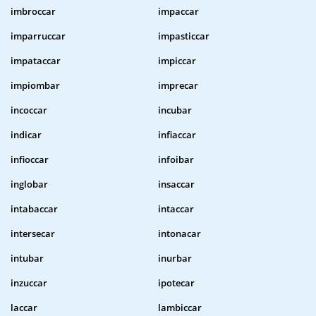
imbroccar
impaccar
imparruccar
impasticcar
impataccar
impiccar
impiombar
imprecar
incoccar
incubar
indicar
infiaccar
infioccar
infoibar
inglobar
insaccar
intabaccar
intaccar
intersecar
intonacar
intubar
inurbar
inzuccar
ipotecar
laccar
lambiccar