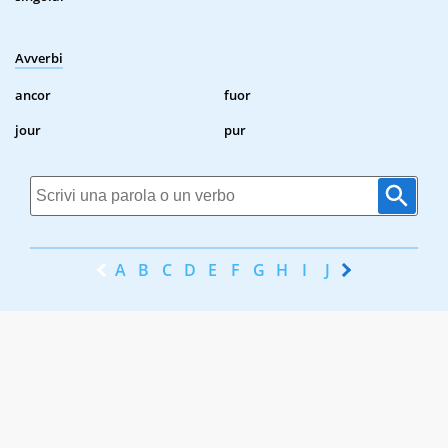
Avverbi
ancor
fuor
jour
pur
A
B
C
D
E
F
G
H
I
J
K
L
M
N