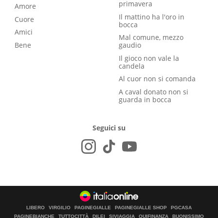
primavera
Amore
Il mattino ha l'oro in
Cuore
bocca
Amici
Mal comune, mezzo
Bene
gaudio
Il gioco non vale la
candela
Al cuor non si comanda
A caval donato non si
guarda in bocca
Seguici su
LIBERO
VIRGILIO
PAGINEGIALLE
PAGINEGIALLE SHOP
PGCASA
PAGINEBIANCHE
TUTTOCITTÀ
DILEI
SIVIAGGIA
QUIFINANZA
BUONISSIMO