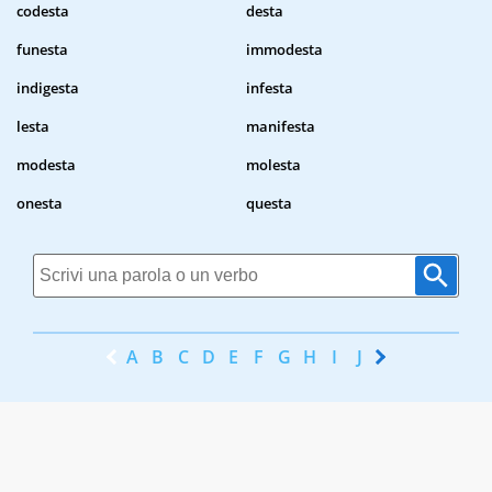
codesta
desta
funesta
immodesta
indigesta
infesta
lesta
manifesta
modesta
molesta
onesta
questa
A
B
C
D
E
F
G
H
I
J
K
L
M
N