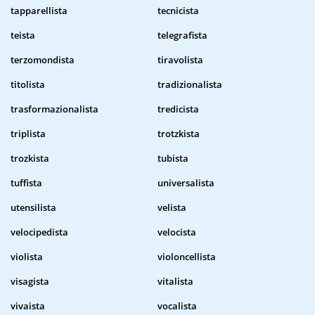
tapparellista
tecnicista
teista
telegrafista
terzomondista
tiravolista
titolista
tradizionalista
trasformazionalista
tredicista
triplista
trotzkista
trozkista
tubista
tuffista
universalista
utensilista
velista
velocipedista
velocista
violista
violoncellista
visagista
vitalista
vivaista
vocalista