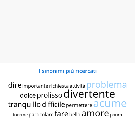
I sinonimi più ricercati
problema
dire
importante
richiesta
attività
divertente
prolisso
dolce
acume
tranquillo
difficile
permettere
amore
fare
particolare
bello
inerme
paura