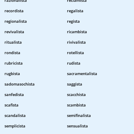
razionalista
reclamista
recordista
regalista
regionalista
regista
revivalista
ricambista
ritualista
rivivalista
rondista
rotellista
rubricista
rudista
rugbista
sacramentalista
sadomasochista
saggista
sanfedista
scacchista
scafista
scambista
scandalista
semifinalista
semplicista
sensualista