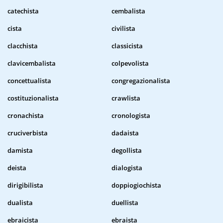
catechista
cembalista
cista
civilista
clacchista
classicista
clavicembalista
colpevolista
concettualista
congregazionalista
costituzionalista
crawlista
cronachista
cronologista
cruciverbista
dadaista
damista
degollista
deista
dialogista
dirigibilista
doppiogiochista
dualista
duellista
ebraicista
ebraista