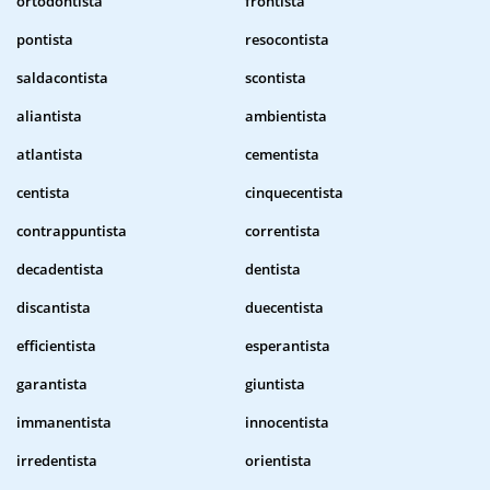
ortodontista
frontista
pontista
resocontista
saldacontista
scontista
aliantista
ambientista
atlantista
cementista
centista
cinquecentista
contrappuntista
correntista
decadentista
dentista
discantista
duecentista
efficientista
esperantista
garantista
giuntista
immanentista
innocentista
irredentista
orientista