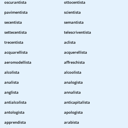
oscurantista
ottocentista
pavimentista
scientista
secentista
semantista
settecentista
telescriventista
trecentista
aclista
acquarellista
acquerellista
aeromodellista
affreschista
alcolista
alcoolista
analista
analogista
anglista
annalista
antialcolista
anticapitalista
antologista
apologista
apprendista
arabista