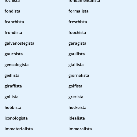
fochista
fondamentalista
fondista
formalista
franchista
freschista
frondista
fuochista
galvanostegista
garagista
gauchista
gaullista
genealogista
giallista
giellista
giornalista
giraffista
golfista
gollista
grecista
hobbista
hockeista
iconologista
idealista
immaterialista
immoralista