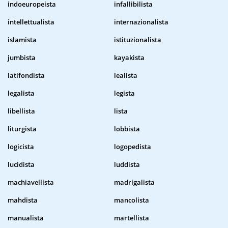
indoeuropeista
infallibilista
intellettualista
internazionalista
islamista
istituzionalista
jumbista
kayakista
latifondista
lealista
legalista
legista
libellista
lista
liturgista
lobbista
logicista
logopedista
lucidista
luddista
machiavellista
madrigalista
mahdista
mancolista
manualista
martellista