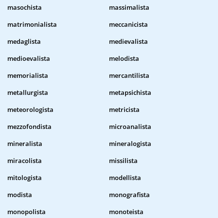
masochista
massimalista
matrimonialista
meccanicista
medaglista
medievalista
medioevalista
melodista
memorialista
mercantilista
metallurgista
metapsichista
meteorologista
metricista
mezzofondista
microanalista
mineralista
mineralogista
miracolista
missilista
mitologista
modellista
modista
monografista
monopolista
monoteista