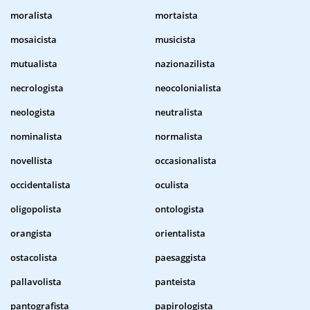
moralista
mortaista
mosaicista
musicista
mutualista
nazionazilista
necrologista
neocolonialista
neologista
neutralista
nominalista
normalista
novellista
occasionalista
occidentalista
oculista
oligopolista
ontologista
orangista
orientalista
ostacolista
paesaggista
pallavolista
panteista
pantografista
papirologista