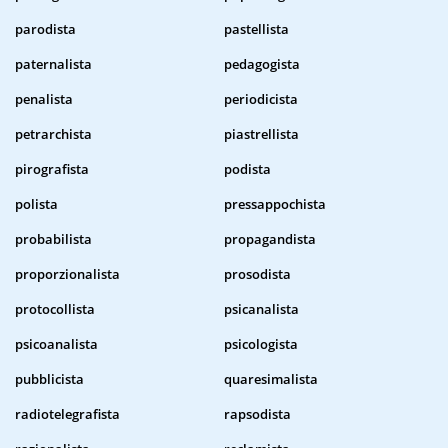
parodista
pastellista
paternalista
pedagogista
penalista
periodicista
petrarchista
piastrellista
pirografista
podista
polista
pressappochista
probabilista
propagandista
proporzionalista
prosodista
protocollista
psicanalista
psicoanalista
psicologista
pubblicista
quaresimalista
radiotelegrafista
rapsodista