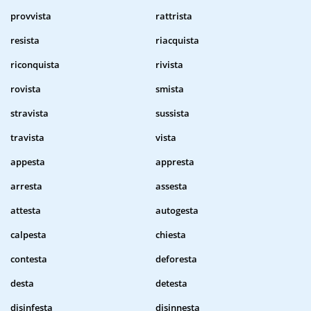
provvista
rattrista
resista
riacquista
riconquista
rivista
rovista
smista
stravista
sussista
travista
vista
appesta
appresta
arresta
assesta
attesta
autogesta
calpesta
chiesta
contesta
deforesta
desta
detesta
disinfesta
disinnesta