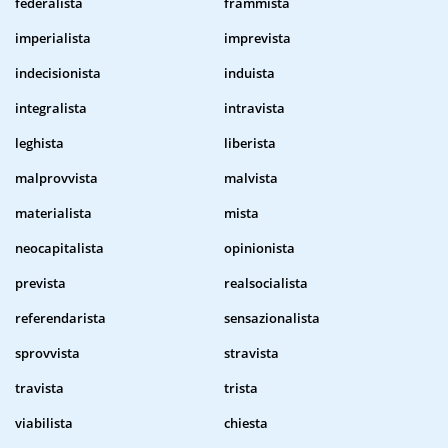
federalista
frammista
imperialista
imprevista
indecisionista
induista
integralista
intravista
leghista
liberista
malprovvista
malvista
materialista
mista
neocapitalista
opinionista
prevista
realsocialista
referendarista
sensazionalista
sprovvista
stravista
travista
trista
viabilista
chiesta