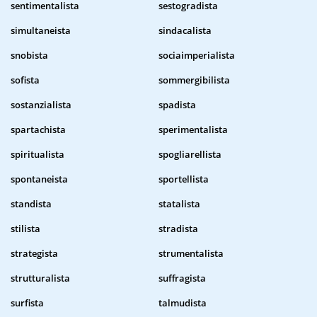
sentimentalista
sestogradista
simultaneista
sindacalista
snobista
sociaimperialista
sofista
sommergibilista
sostanzialista
spadista
spartachista
sperimentalista
spiritualista
spogliarellista
spontaneista
sportellista
standista
statalista
stilista
stradista
strategista
strumentalista
strutturalista
suffragista
surfista
talmudista