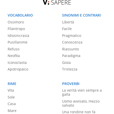
SAPERE
VOCABOLARIO
SINONIMI E CONTRARI
Ossimoro
Libertà
Filantropo
Facile
Idiosincrasia
Pragmatico
Pusillanime
Conoscenza
Refuso
Riassunto
Neofita
Paradigma
Iconoclasta
Gioia
Apotropaico
Tristezza
RIME
PROVERBI
Vita
La verità vien sempre a
galla
Sole
Uomo avvisato, mezzo
Casa
salvato
Mare
Una rondine non fa