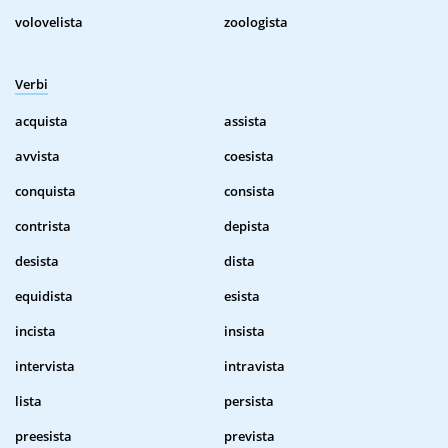
volovelista
zoologista
Verbi
acquista
assista
avvista
coesista
conquista
consista
contrista
depista
desista
dista
equidista
esista
incista
insista
intervista
intravista
lista
persista
preesista
prevista