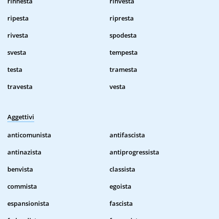
rinnesta
rinvesta
ripesta
ripresta
rivesta
spodesta
svesta
tempesta
testa
tramesta
travesta
vesta
Aggettivi
anticomunista
antifascista
antinazista
antiprogressista
benvista
classista
commista
egoista
espansionista
fascista