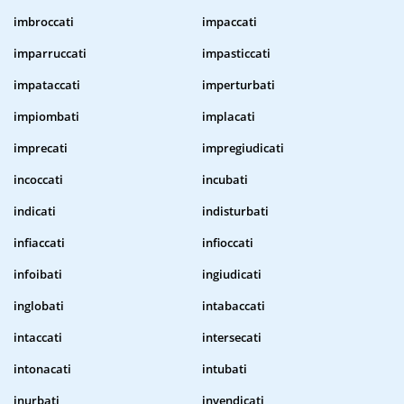
imbroccati
impaccati
imparruccati
impasticcati
impataccati
imperturbati
impiombati
implacati
imprecati
impregiudicati
incoccati
incubati
indicati
indisturbati
infiaccati
infioccati
infoibati
ingiudicati
inglobati
intabaccati
intaccati
intersecati
intonacati
intubati
inurbati
invendicati