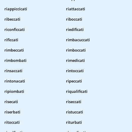
riappiccicati
riattaccati
ribeccati
riboccati
riconficcati
riedificati
rificcati
rimbacuccati
rimbeccati
rimboccati
rimbombati
rimedicati
rinsaccati
rintoccati
rintonacati
ripeccati
ripiombati
riqualificati
risecati
riseccati
riserbati
ristuccati
ritoccati
riturbati