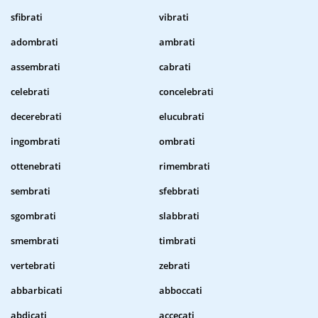
sfibrati
vibrati
adombrati
ambrati
assembrati
cabrati
celebrati
concelebrati
decerebrati
elucubrati
ingombrati
ombrati
ottenebrati
rimembrati
sembrati
sfebbrati
sgombrati
slabbrati
smembrati
timbrati
vertebrati
zebrati
abbarbicati
abboccati
abdicati
accecati