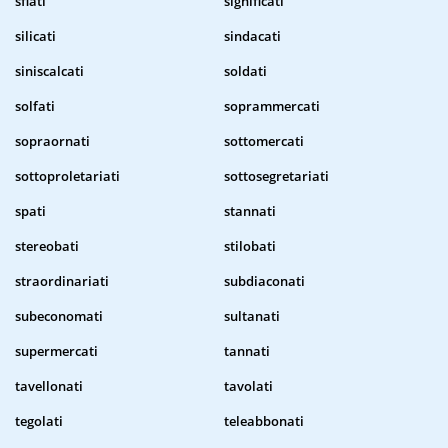
sfiati
significati
silicati
sindacati
siniscalcati
soldati
solfati
soprammercati
sopraornati
sottomercati
sottoproletariati
sottosegretariati
spati
stannati
stereobati
stilobati
straordinariati
subdiaconati
subeconomati
sultanati
supermercati
tannati
tavellonati
tavolati
tegolati
teleabbonati