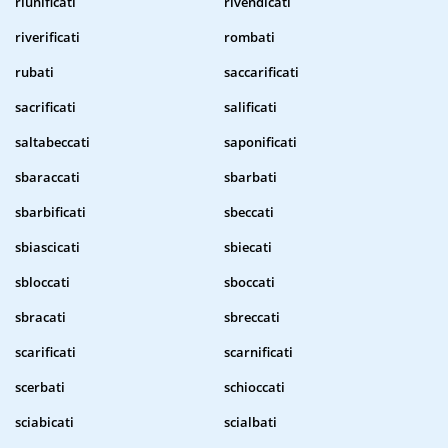
riunificati
rivendicati
riverificati
rombati
rubati
saccarificati
sacrificati
salificati
saltabeccati
saponificati
sbaraccati
sbarbati
sbarbificati
sbeccati
sbiascicati
sbiecati
sbloccati
sboccati
sbracati
sbreccati
scarificati
scarnificati
scerbati
schioccati
sciabicati
scialbati