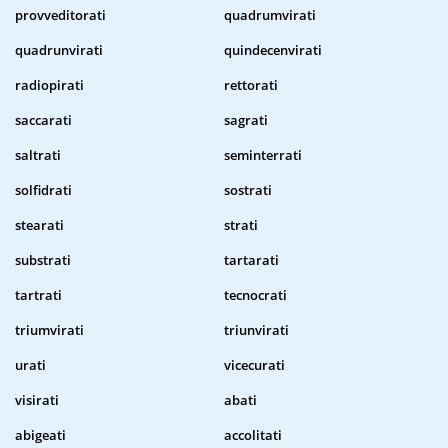
provveditorati
quadrumvirati
quadrunvirati
quindecenvirati
radiopirati
rettorati
saccarati
sagrati
saltrati
seminterrati
solfidrati
sostrati
stearati
strati
substrati
tartarati
tartrati
tecnocrati
triumvirati
triunvirati
urati
vicecurati
visirati
abati
abigeati
accolitati