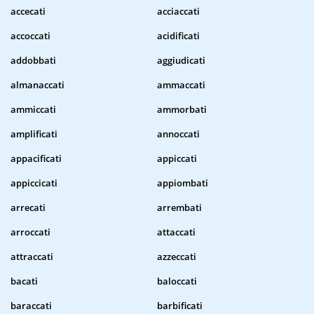
accecati
acciaccati
accoccati
acidificati
addobbati
aggiudicati
almanaccati
ammaccati
ammiccati
ammorbati
amplificati
annoccati
appacificati
appiccati
appiccicati
appiombati
arrecati
arrembati
arroccati
attaccati
attraccati
azzeccati
bacati
baloccati
baraccati
barbificati