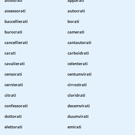
altostrati
apparati
assessorati
autocrati
baccellierati
borati
burocrati
camerati
cancellierati
cantautorati
carati
carboidrati
cavalierati
celenterati
censorati
centumvirati
cernierati
cirrostrati
citrati
cloridrati
confessorati
decemvirati
dottorati
duumvirati
elettorati
emirati