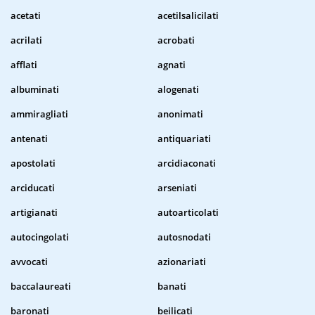
acetati
acetilsalicilati
acrilati
acrobati
afflati
agnati
albuminati
alogenati
ammiragliati
anonimati
antenati
antiquariati
apostolati
arcidiaconati
arciducati
arseniati
artigianati
autoarticolati
autocingolati
autosnodati
avvocati
azionariati
baccalaureati
banati
baronati
beilicati