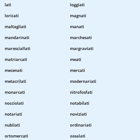
lati
loggiati
loricati
magnati
maltagliati
manati
mandarinati
marchesati
maresciallati
margraviati
matriarcati
meati
mecenati
mercati
metacrilati
modernariati
monarcati
nitrofosfati
nocciolati
notabilati
notariati
noviziati
nubilati
ordinariati
ortomercati
ossalati