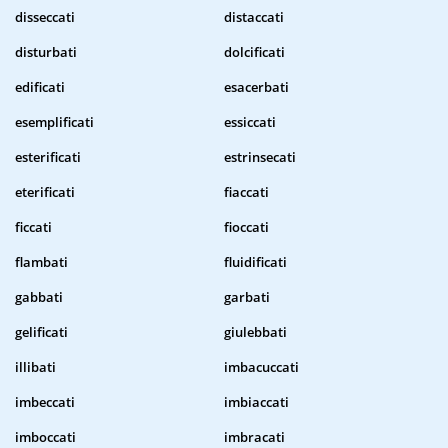
disseccati
distaccati
disturbati
dolcificati
edificati
esacerbati
esemplificati
essiccati
esterificati
estrinsecati
eterificati
fiaccati
ficcati
fioccati
flambati
fluidificati
gabbati
garbati
gelificati
giulebbati
illibati
imbacuccati
imbeccati
imbiaccati
imboccati
imbracati