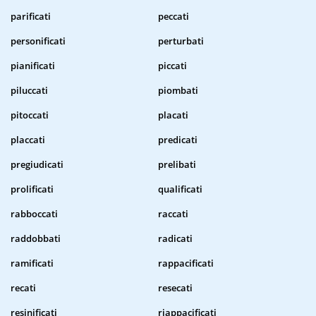
parificati
peccati
personificati
perturbati
pianificati
piccati
piluccati
piombati
pitoccati
placati
placcati
predicati
pregiudicati
prelibati
prolificati
qualificati
rabboccati
raccati
raddobbati
radicati
ramificati
rappacificati
recati
resecati
resinificati
riappacificati