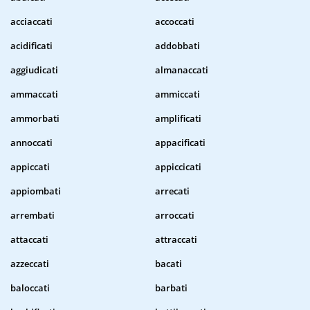
acciaccati
accoccati
acidificati
addobbati
aggiudicati
almanaccati
ammaccati
ammiccati
ammorbati
amplificati
annoccati
appacificati
appiccati
appiccicati
appiombati
arrecati
arrembati
arroccati
attaccati
attraccati
azzeccati
bacati
baloccati
barbati