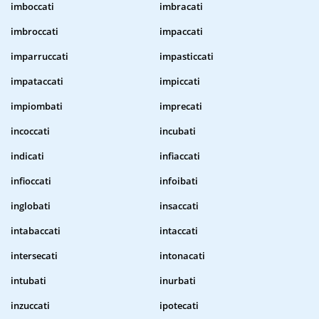
imboccati
imbracati
imbroccati
impaccati
imparruccati
impasticcati
impataccati
impiccati
impiombati
imprecati
incoccati
incubati
indicati
infiaccati
infioccati
infoibati
inglobati
insaccati
intabaccati
intaccati
intersecati
intonacati
intubati
inurbati
inzuccati
ipotecati