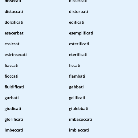
dissecati
disseccati
distaccati
disturbati
dolcificati
edificati
esacerbati
esemplificati
essiccati
esterificati
estrinsecati
eterificati
fiaccati
ficcati
fioccati
flambati
fluidificati
gabbati
garbati
gelificati
giudicati
giulebbati
glorificati
imbacuccati
imbeccati
imbiaccati