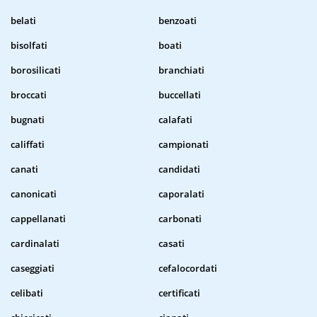
belati
benzoati
bisolfati
boati
borosilicati
branchiati
broccati
buccellati
bugnati
calafati
califfati
campionati
canati
candidati
canonicati
caporalati
cappellanati
carbonati
cardinalati
casati
caseggiati
cefalocordati
celibati
certificati