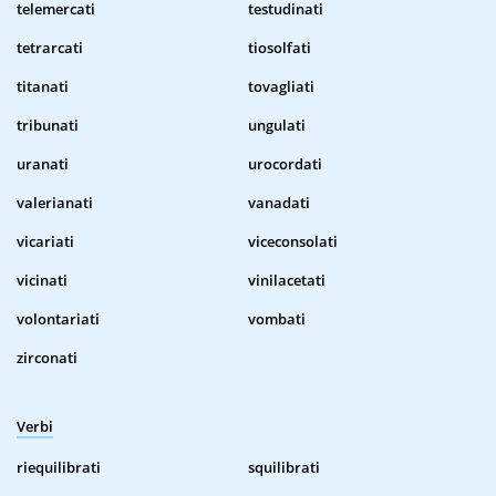
telemercati
testudinati
tetrarcati
tiosolfati
titanati
tovagliati
tribunati
ungulati
uranati
urocordati
valerianati
vanadati
vicariati
viceconsolati
vicinati
vinilacetati
volontariati
vombati
zirconati
Verbi
riequilibrati
squilibrati