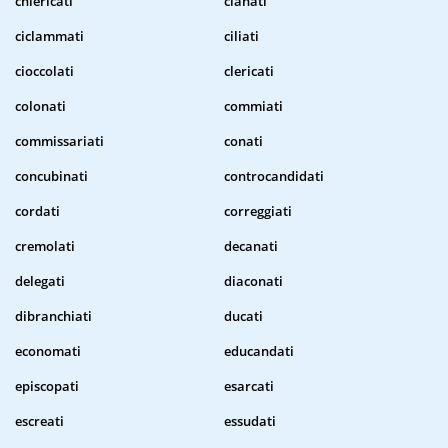
chiericati
cianati
ciclammati
ciliati
cioccolati
clericati
colonati
commiati
commissariati
conati
concubinati
controcandidati
cordati
correggiati
cremolati
decanati
delegati
diaconati
dibranchiati
ducati
economati
educandati
episcopati
esarcati
escreati
essudati