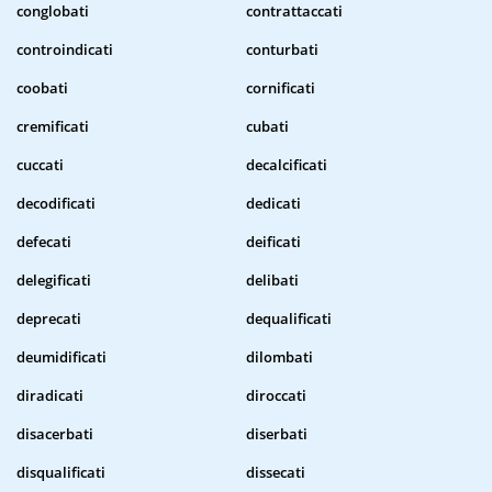
conglobati
contrattaccati
controindicati
conturbati
coobati
cornificati
cremificati
cubati
cuccati
decalcificati
decodificati
dedicati
defecati
deificati
delegificati
delibati
deprecati
dequalificati
deumidificati
dilombati
diradicati
diroccati
disacerbati
diserbati
disqualificati
dissecati