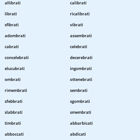
allibrati
calibrati
librati
ricalibrati
sfibrati
vibrati
adombrati
assembrati
cabrati
celebrati
concelebrati
decerebrati
elucubrati
ingombrati
ombrati
ottenebrati
rimembrati
sembrati
sfebbrati
sgombrati
slabbrati
smembrati
timbrati
abbarbicati
abboccati
abdicati