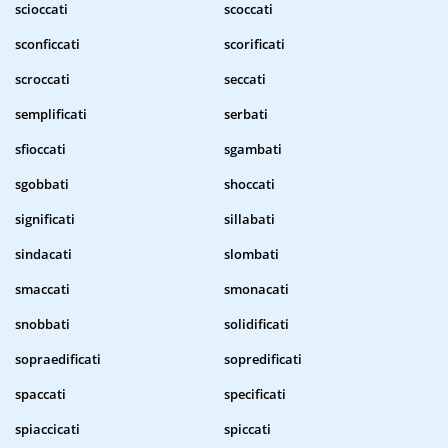
scioccati
scoccati
sconficcati
scorificati
scroccati
seccati
semplificati
serbati
sfioccati
sgambati
sgobbati
shoccati
significati
sillabati
sindacati
slombati
smaccati
smonacati
snobbati
solidificati
sopraedificati
sopredificati
spaccati
specificati
spiaccicati
spiccati