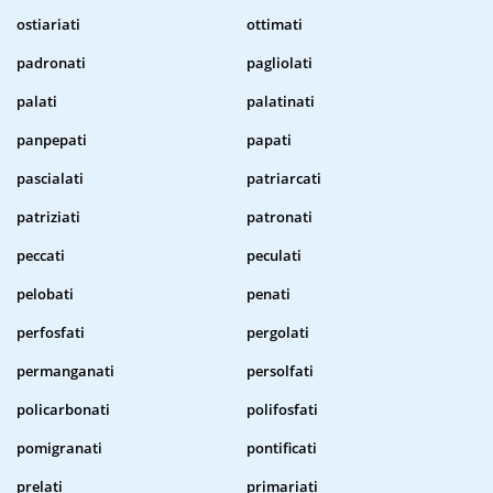
ostiariati
ottimati
padronati
pagliolati
palati
palatinati
panpepati
papati
pascialati
patriarcati
patriziati
patronati
peccati
peculati
pelobati
penati
perfosfati
pergolati
permanganati
persolfati
policarbonati
polifosfati
pomigranati
pontificati
prelati
primariati