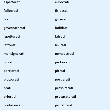
espettorati
eurocrati
fallocrati
fisiocrati
frati
glicerati
governatorati
iodidrati
ispettorati
latrati
lettorati
levirati
monsignorati
nembostrati
nitrati
perborati
perclorati
picrati
plutocrati
portierati
prati
presbiterati
priorati
procuratorati
professorati
protettorati