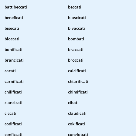
battibeccati
beccati
beneficati
biascicati
bisecati
bivaccati
bloccati
bombati
bonificati
braccati
brancicati
broccati
cacati
calcificati
carnificati
chiarificati
chilificati
chimificati
ciancicati
cibati
ciccati
claudicati
codificati
cokificati
conficcati
conglobati