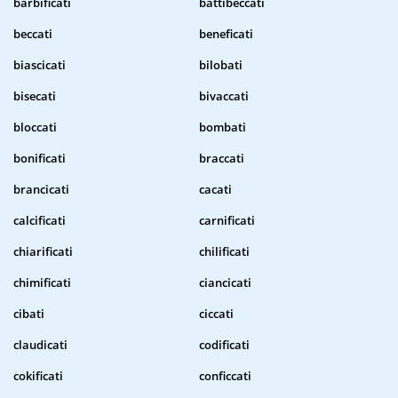
barbificati
battibeccati
beccati
beneficati
biascicati
bilobati
bisecati
bivaccati
bloccati
bombati
bonificati
braccati
brancicati
cacati
calcificati
carnificati
chiarificati
chilificati
chimificati
ciancicati
cibati
ciccati
claudicati
codificati
cokificati
conficcati