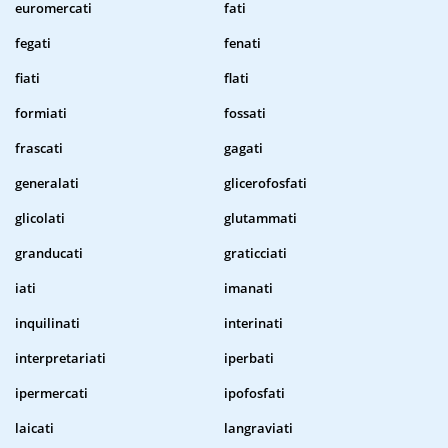
euromercati
fati
fegati
fenati
fiati
flati
formiati
fossati
frascati
gagati
generalati
glicerofosfati
glicolati
glutammati
granducati
graticciati
iati
imanati
inquilinati
interinati
interpretariati
iperbati
ipermercati
ipofosfati
laicati
langraviati