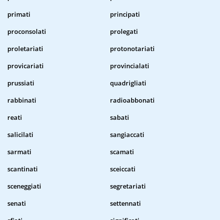
primati
principati
proconsolati
prolegati
proletariati
protonotariati
provicariati
provincialati
prussiati
quadrigliati
rabbinati
radioabbonati
reati
sabati
salicilati
sangiaccati
sarmati
scamati
scantinati
sceiccati
sceneggiati
segretariati
senati
settennati