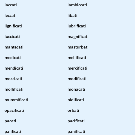
laccati
lambiccati
leccati
libati
lignificati
lubrificati
luccicati
magnificati
mantecati
masturbati
medicati
mellificati
mendicati
mercificati
moccicati
modificati
mollificati
monacati
mummificati
nidificati
opacificati
orbati
pacati
pacificati
palificati
panificati