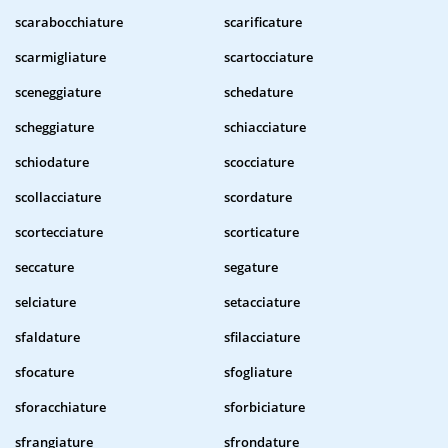
scarabocchiature
scarificature
scarmigliature
scartocciature
sceneggiature
schedature
scheggiature
schiacciature
schiodature
scocciature
scollacciature
scordature
scortecciature
scorticature
seccature
segature
selciature
setacciature
sfaldature
sfilacciature
sfocature
sfogliature
sforacchiature
sforbiciature
sfrangiature
sfrondature