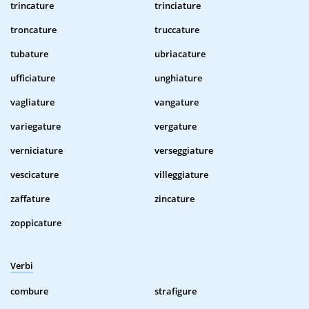
trincature
trinciature
troncature
truccature
tubature
ubriacature
ufficiature
unghiature
vagliature
vangature
variegature
vergature
verniciature
verseggiature
vescicature
villeggiature
zaffature
zincature
zoppicature
Verbi
combure
strafigure