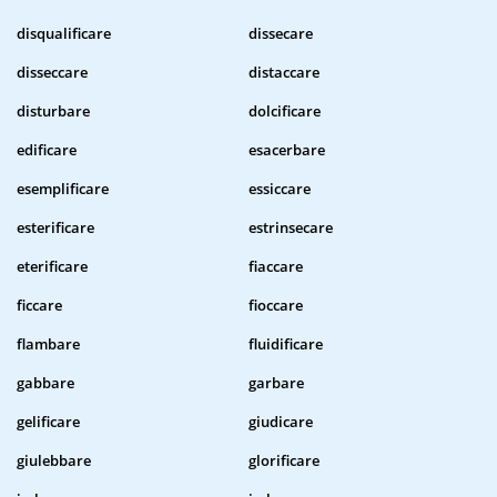
disqualificare
dissecare
disseccare
distaccare
disturbare
dolcificare
edificare
esacerbare
esemplificare
essiccare
esterificare
estrinsecare
eterificare
fiaccare
ficcare
fioccare
flambare
fluidificare
gabbare
garbare
gelificare
giudicare
giulebbare
glorificare