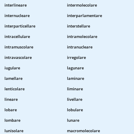
interlineare
intermolecolare
internucleare
interparlamentare
interparticellare
interstellare
intracellulare
intramolecolare
intramuscolare
intranucleare
intravascolare
irregolare
iugulare
lagunare
lamellare
laminare
lenticolare
liminare
lineare
livellare
lobare
lobulare
lombare
lunare
lunisolare
macromolecolare