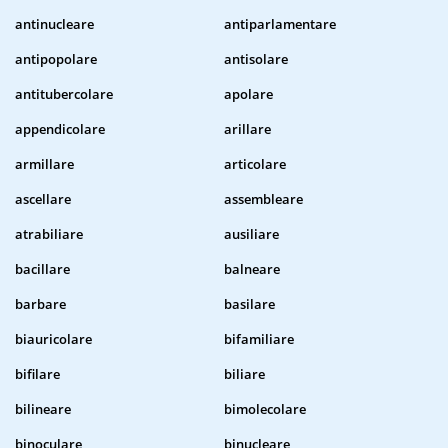
antinucleare
antiparlamentare
antipopolare
antisolare
antitubercolare
apolare
appendicolare
arillare
armillare
articolare
ascellare
assembleare
atrabiliare
ausiliare
bacillare
balneare
barbare
basilare
biauricolare
bifamiliare
bifilare
biliare
bilineare
bimolecolare
binoculare
binucleare