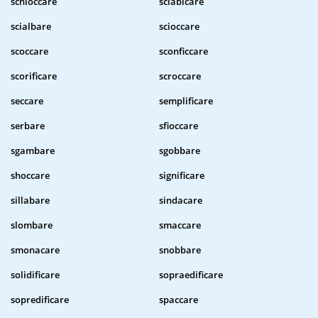
schioccare
sciabicare
scialbare
scioccare
scoccare
sconficcare
scorificare
scroccare
seccare
semplificare
serbare
sfioccare
sgambare
sgobbare
shoccare
significare
sillabare
sindacare
slombare
smaccare
smonacare
snobbare
solidificare
sopraedificare
sopredificare
spaccare