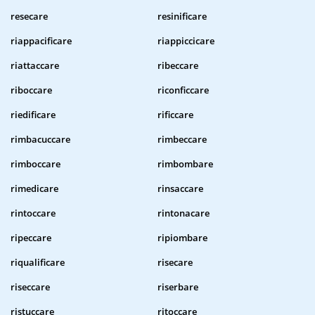
resecare
resinificare
riappacificare
riappiccicare
riattaccare
ribeccare
riboccare
riconficcare
riedificare
rificcare
rimbacuccare
rimbeccare
rimboccare
rimbombare
rimedicare
rinsaccare
rintoccare
rintonacare
ripeccare
ripiombare
riqualificare
risecare
riseccare
riserbare
ristuccare
ritoccare