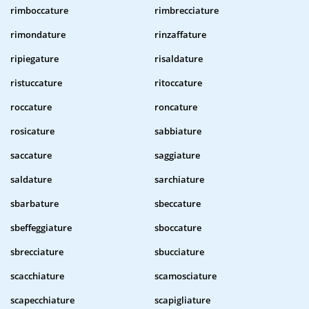
rimboccature
rimbrecciature
rimondature
rinzaffature
ripiegature
risaldature
ristuccature
ritoccature
roccature
roncature
rosicature
sabbiature
saccature
saggiature
saldature
sarchiature
sbarbature
sbeccature
sbeffeggiature
sboccature
sbrecciature
sbucciature
scacchiature
scamosciature
scapecchiature
scapigliature