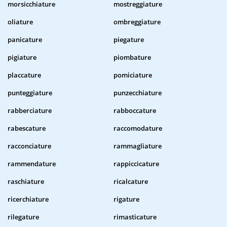
morsicchiature
mostreggiature
oliature
ombreggiature
panicature
piegature
pigiature
piombature
placcature
pomiciature
punteggiature
punzecchiature
rabberciature
rabboccature
rabescature
raccomodature
racconciature
rammagliature
rammendature
rappiccicature
raschiature
ricalcature
ricerchiature
rigature
rilegature
rimasticature