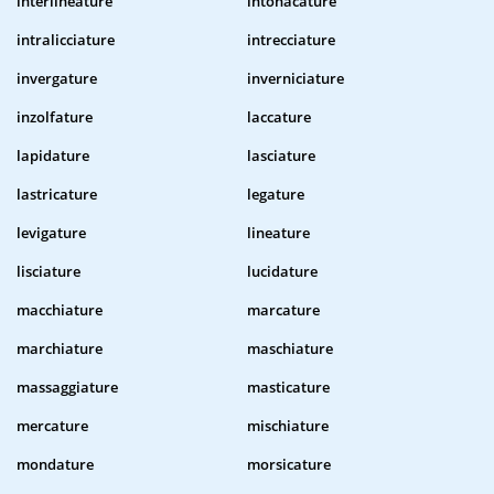
interlineature
intonacature
intralicciature
intrecciature
invergature
inverniciature
inzolfature
laccature
lapidature
lasciature
lastricature
legature
levigature
lineature
lisciature
lucidature
macchiature
marcature
marchiature
maschiature
massaggiature
masticature
mercature
mischiature
mondature
morsicature