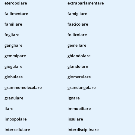
eteropolare
extraparlamentare
fallimentare
famigliare
familiare
fascicolare
fogliare
follicolare
gangliare
gemellare
gemmipare
ghiandolare
giugulare
glandolare
globulare
glomerulare
grammomolecolare
grandangolare
granulare
ignare
ilare
immobiliare
impopolare
insulare
intercellulare
interdisciplinare