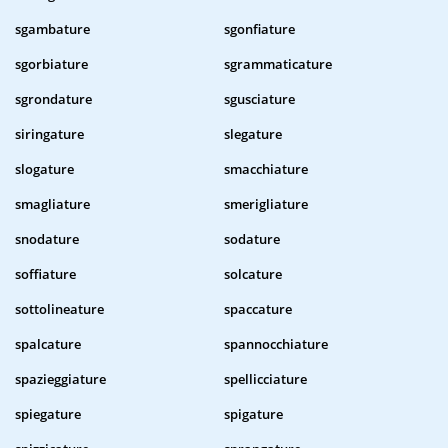
sgambature
sgonfiature
sgorbiature
sgrammaticature
sgrondature
sgusciature
siringature
slegature
slogature
smacchiature
smagliature
smerigliature
snodature
sodature
soffiature
solcature
sottolineature
spaccature
spalcature
spannocchiature
spazieggiature
spellicciature
spiegature
spigature