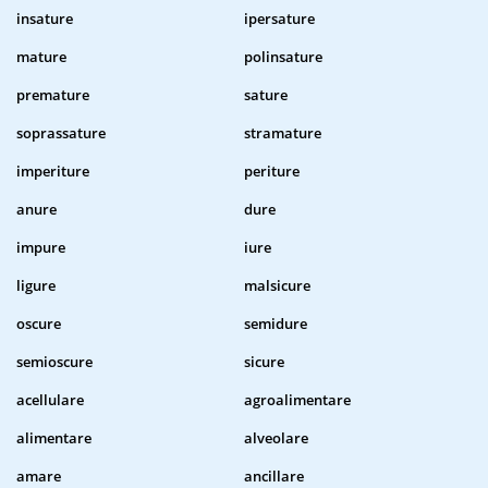
insature
ipersature
mature
polinsature
premature
sature
soprassature
stramature
imperiture
periture
anure
dure
impure
iure
ligure
malsicure
oscure
semidure
semioscure
sicure
acellulare
agroalimentare
alimentare
alveolare
amare
ancillare