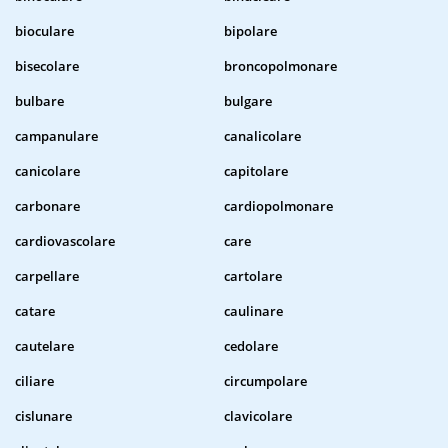
bioculare
bipolare
bisecolare
broncopolmonare
bulbare
bulgare
campanulare
canalicolare
canicolare
capitolare
carbonare
cardiopolmonare
cardiovascolare
care
carpellare
cartolare
catare
caulinare
cautelare
cedolare
ciliare
circumpolare
cislunare
clavicolare