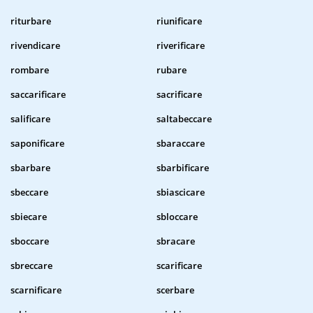
riturbare
riunificare
rivendicare
riverificare
rombare
rubare
saccarificare
sacrificare
salificare
saltabeccare
saponificare
sbaraccare
sbarbare
sbarbificare
sbeccare
sbiascicare
sbiecare
sbloccare
sboccare
sbracare
sbreccare
scarificare
scarnificare
scerbare