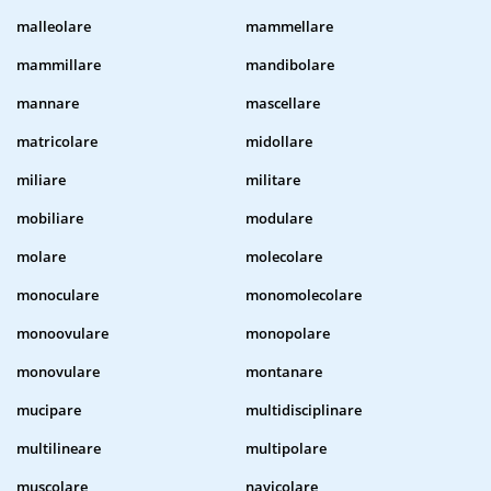
malleolare
mammellare
mammillare
mandibolare
mannare
mascellare
matricolare
midollare
miliare
militare
mobiliare
modulare
molare
molecolare
monoculare
monomolecolare
monoovulare
monopolare
monovulare
montanare
mucipare
multidisciplinare
multilineare
multipolare
muscolare
navicolare