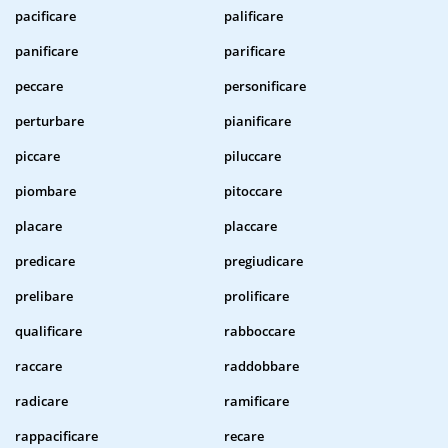
pacificare
palificare
panificare
parificare
peccare
personificare
perturbare
pianificare
piccare
piluccare
piombare
pitoccare
placare
placcare
predicare
pregiudicare
prelibare
prolificare
qualificare
rabboccare
raccare
raddobbare
radicare
ramificare
rappacificare
recare