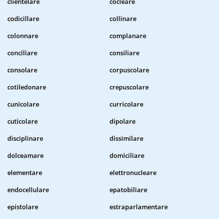
clientelare
cocleare
codicillare
collinare
colonnare
complanare
conciliare
consiliare
consolare
corpuscolare
cotiledonare
crepuscolare
cunicolare
curricolare
cuticolare
dipolare
disciplinare
dissimilare
dolceamare
domiciliare
elementare
elettronucleare
endocellulare
epatobiliare
epistolare
estraparlamentare