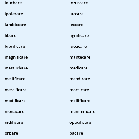
inurbare
inzuccare
ipotecare
laccare
lambiccare
leccare
libare
lignificare
lubrificare
luccicare
magnificare
mantecare
masturbare
medicare
mellificare
mendicare
mercificare
moccicare
modificare
mollificare
monacare
mummificare
nidificare
opacificare
orbare
pacare