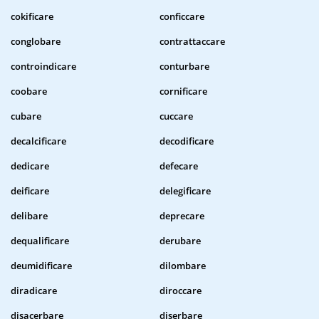
cokificare
conficcare
conglobare
contrattaccare
controindicare
conturbare
coobare
cornificare
cubare
cuccare
decalcificare
decodificare
dedicare
defecare
deificare
delegificare
delibare
deprecare
dequalificare
derubare
deumidificare
dilombare
diradicare
diroccare
disacerbare
diserbare