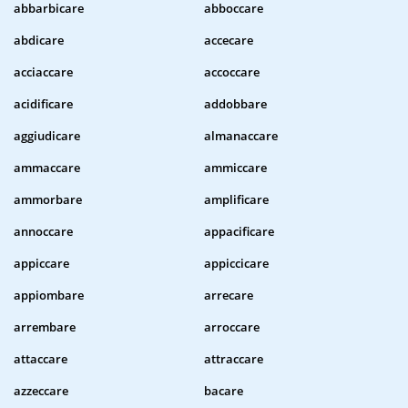
abbarbicare
abboccare
abdicare
accecare
acciaccare
accoccare
acidificare
addobbare
aggiudicare
almanaccare
ammaccare
ammiccare
ammorbare
amplificare
annoccare
appacificare
appiccare
appiccicare
appiombare
arrecare
arrembare
arroccare
attaccare
attraccare
azzeccare
bacare