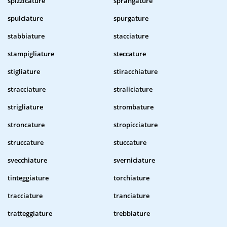
spizzicature
sprangature
spulciature
spurgature
stabbiature
stacciature
stampigliature
steccature
stigliature
stiracchiature
stracciature
straliciature
strigliature
strombature
stroncature
stropicciature
struccature
stuccature
svecchiature
sverniciature
tinteggiature
torchiature
tracciature
tranciature
tratteggiature
trebbiature