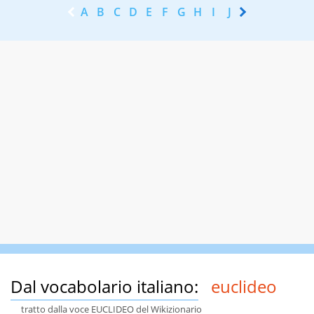
A
B
C
D
E
F
G
H
I
J
K
L
M
N
Dal vocabolario italiano:
euclideo
tratto dalla voce EUCLIDEO del Wikizionario