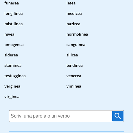
funerea
letea
longilinea
medicea
mistilinea
nazirea
nivea
normolinea
omogenea
sanguinea
siderea
silicea
staminea
tendinea
testugginea
venerea
verginea
viminea
virginea