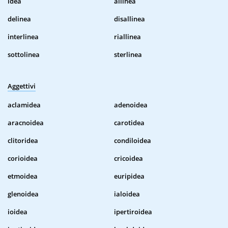
idea
allinea
delinea
disallinea
interlinea
riallinea
sottolinea
sterlinea
Aggettivi
aclamidea
adenoidea
aracnoidea
carotidea
clitoridea
condiloidea
corioidea
cricoidea
etmoidea
euripidea
glenoidea
ialoidea
ioidea
ipertiroidea