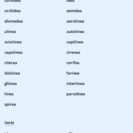
coroidea
idea
orchidea
semidea
diomedea
aerolinea
alinea
autolinea
aviolinea
capilinea
capolinea
cirenea
citerea
corifea
dulcinea
farisea
ghinea
interlinea
linea
paradisea
spirea
Verbi