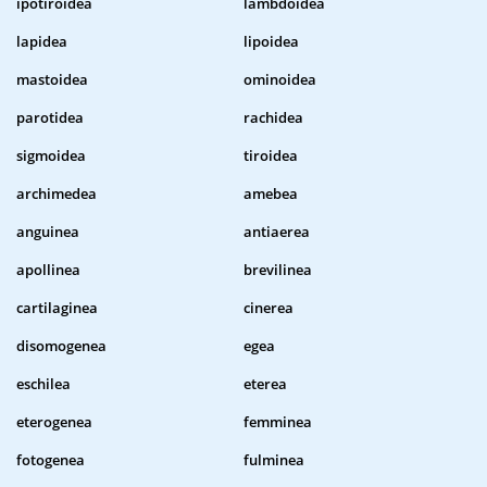
ipotiroidea
lambdoidea
lapidea
lipoidea
mastoidea
ominoidea
parotidea
rachidea
sigmoidea
tiroidea
archimedea
amebea
anguinea
antiaerea
apollinea
brevilinea
cartilaginea
cinerea
disomogenea
egea
eschilea
eterea
eterogenea
femminea
fotogenea
fulminea