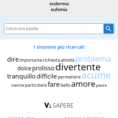
eudermia
eufemia
I sinonimi più ricercati
problema
dire
importante
richiesta
attività
divertente
prolisso
dolce
acume
tranquillo
difficile
permettere
amore
fare
particolare
bello
inerme
paura
SAPERE