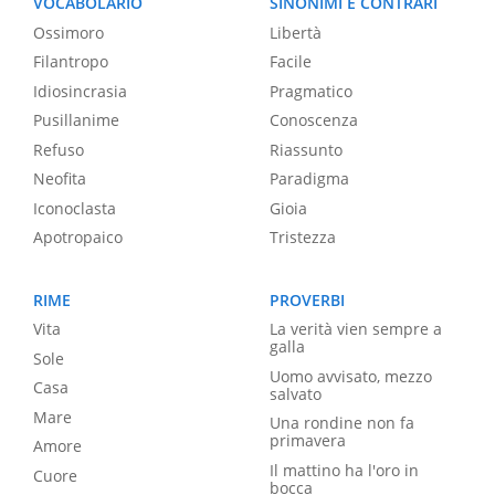
VOCABOLARIO
SINONIMI E CONTRARI
Ossimoro
Libertà
Filantropo
Facile
Idiosincrasia
Pragmatico
Pusillanime
Conoscenza
Refuso
Riassunto
Neofita
Paradigma
Iconoclasta
Gioia
Apotropaico
Tristezza
RIME
PROVERBI
Vita
La verità vien sempre a
galla
Sole
Uomo avvisato, mezzo
Casa
salvato
Mare
Una rondine non fa
primavera
Amore
Il mattino ha l'oro in
Cuore
bocca