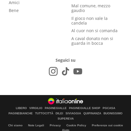
Amici
Mal comune, mezzo
Bene
gaudio
Il gioco non vale la
candela
Al cuor non si comanda
A caval donato non si
guarda in bocca
Seguici su
LIBERO
VIRGILIO
PAGINEGIALLE
PAGINEGIALLE SHOP
PGCASA
PAGINEBIANCHE
TUTTOCITTÀ
DILEI
SIVIAGGIA
QUIFINANZA
BUONISSIMO
SUPEREVA
Chi siamo
Note Legali
Privacy
Cookie Policy
Preferenze sui cookie
Aiuto