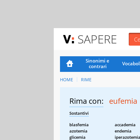
SAPERE
Sinonimi e
Vocabol
contrari
HOME
RIME
Rima con:
eufemia
Sostantivi
blasfemia
accademia
azotemia
endemia
glicemia
iperazotemi