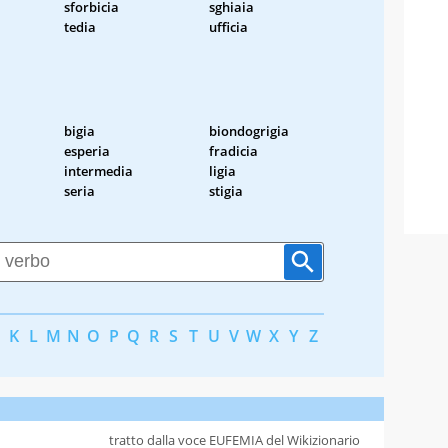
sforbicia
sghiaia
tedia
ufficia
bigia
biondogrigia
esperia
fradicia
intermedia
ligia
seria
stigia
K
L
M
N
O
P
Q
R
S
T
U
V
W
X
Y
Z
tratto dalla voce EUFEMIA del Wikizionario