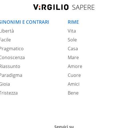
SAPERE
SINONIMI E CONTRARI
RIME
Libertà
Vita
Facile
Sole
Pragmatico
Casa
Conoscenza
Mare
Riassunto
Amore
Paradigma
Cuore
Gioia
Amici
Tristezza
Bene
Seguici su