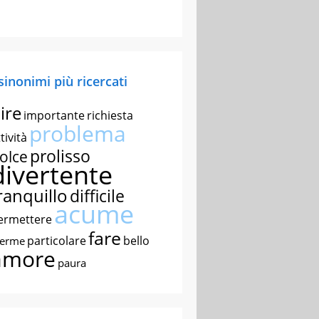
 sinonimi più ricercati
ire
importante
richiesta
problema
tività
prolisso
olce
divertente
ranquillo
difficile
acume
ermettere
fare
particolare
bello
nerme
amore
paura