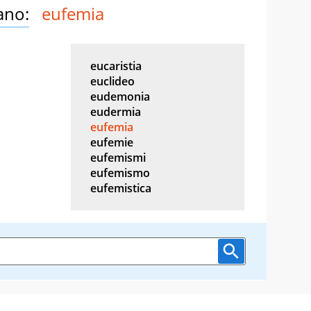
ano:
eufemia
eucaristia
euclideo
eudemonia
eudermia
eufemia
eufemie
eufemismi
eufemismo
eufemistica