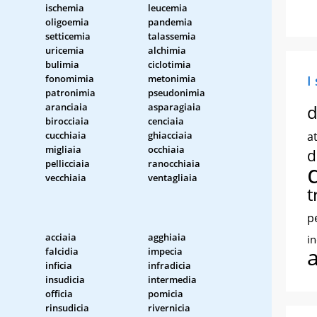
ischemia
leucemia
oligoemia
pandemia
setticemia
talassemia
uricemia
alchimia
bulimia
ciclotimia
fonomimia
metonimia
I
patronimia
pseudonimia
aranciaia
asparagiaia
d
birocciaia
cenciaia
cucchiaia
ghiacciaia
at
migliaia
occhiaia
d
pellicciaia
ranocchiaia
vecchiaia
ventagliaia
t
p
acciaia
agghiaia
i
falcidia
impecia
inficia
infradicia
insudicia
intermedia
officia
pomicia
rinsudicia
rivernicia