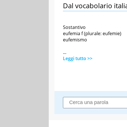
Dal vocabolario itali
Sostantivo
eufemia f (plurale: eufemie)
eufemismo
...
Leggi tutto >>