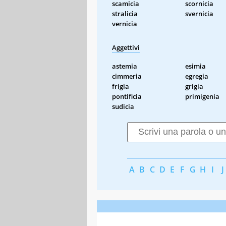
scamicia
scornicia
stralicia
svernicia
vernicia
Aggettivi
astemia
esimia
cimmeria
egregia
frigia
grigia
pontificia
primigenia
sudicia
A
B
C
D
E
F
G
H
I
J