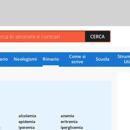
Come si
Strum
ario
Neologismi
Rimario
Scuola
scrive
Uti
alcolemia
anemia
epidemia
eritremia
a
iperemia
iperglicemia