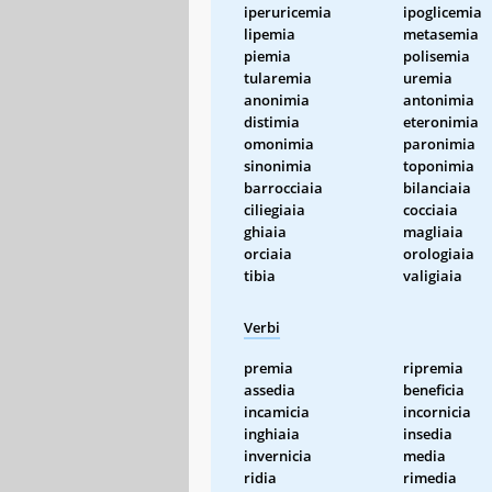
iperuricemia
ipoglicemia
lipemia
metasemia
piemia
polisemia
tularemia
uremia
anonimia
antonimia
distimia
eteronimia
omonimia
paronimia
sinonimia
toponimia
barrocciaia
bilanciaia
ciliegiaia
cocciaia
ghiaia
magliaia
orciaia
orologiaia
tibia
valigiaia
Verbi
premia
ripremia
assedia
beneficia
incamicia
incornicia
inghiaia
insedia
invernicia
media
ridia
rimedia