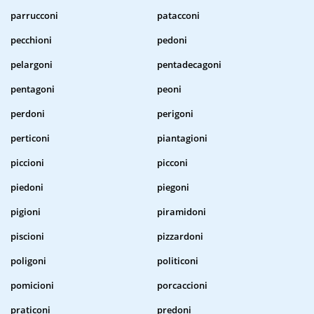
parrucconi
patacconi
pecchioni
pedoni
pelargoni
pentadecagoni
pentagoni
peoni
perdoni
perigoni
perticoni
piantagioni
piccioni
picconi
piedoni
piegoni
pigioni
piramidoni
piscioni
pizzardoni
poligoni
politiconi
pomicioni
porcaccioni
praticoni
predoni