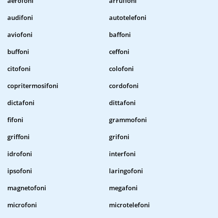
aerofoni
arruffoni
audifoni
autotelefoni
aviofoni
baffoni
buffoni
ceffoni
citofoni
colofoni
copritermosifoni
cordofoni
dictafoni
dittafoni
fifoni
grammofoni
griffoni
grifoni
idrofoni
interfoni
ipsofoni
laringofoni
magnetofoni
megafoni
microfoni
microtelefoni