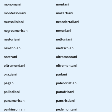
monomani
montani
montessoriani
mozartiani
mussoliniani
neandertaliani
negroamericani
neroniani
nestoriani
nettuniani
newtoniani
nietzschiani
nostrani
oltramontani
oltremondani
oltremontani
oraziani
padani
pagani
paleocristiani
palladiani
panafricani
panamericani
pancristiani
parkinsoniani
pedemontani