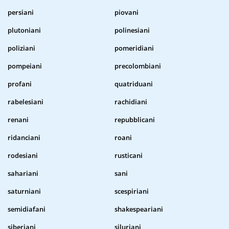
persiani
piovani
plutoniani
polinesiani
poliziani
pomeridiani
pompeiani
precolombiani
profani
quatriduani
rabelesiani
rachidiani
renani
repubblicani
ridanciani
roani
rodesiani
rusticani
sahariani
sani
saturniani
scespiriani
semidiafani
shakespeariani
siberiani
siluriani