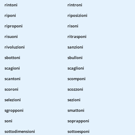
rintoni
rintroni
riponi
riposizioni
riproponi
risoni
risuoni
ritrasponi
rivoluzioni
sanzioni
sbottoni
sbulloni
scagioni
scaglioni
scantoni
scomponi
scoroni
scozzoni
selezioni
sezioni
sgropponi
smattoni
soni
soprapponi
sottodimensioni
sottoesponi