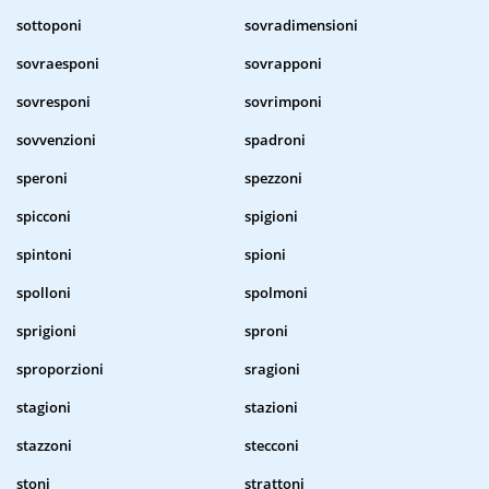
sottoponi
sovradimensioni
sovraesponi
sovrapponi
sovresponi
sovrimponi
sovvenzioni
spadroni
speroni
spezzoni
spicconi
spigioni
spintoni
spioni
spolloni
spolmoni
sprigioni
sproni
sproporzioni
sragioni
stagioni
stazioni
stazzoni
stecconi
stoni
strattoni