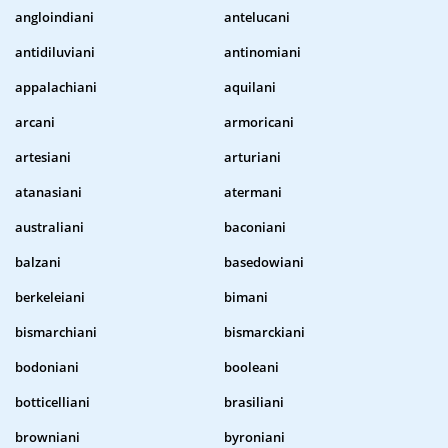
angloindiani
antelucani
antidiluviani
antinomiani
appalachiani
aquilani
arcani
armoricani
artesiani
arturiani
atanasiani
atermani
australiani
baconiani
balzani
basedowiani
berkeleiani
bimani
bismarchiani
bismarckiani
bodoniani
booleani
botticelliani
brasiliani
browniani
byroniani