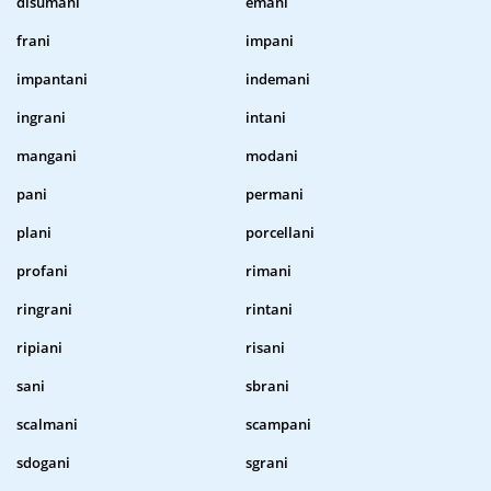
disumani
emani
frani
impani
impantani
indemani
ingrani
intani
mangani
modani
pani
permani
plani
porcellani
profani
rimani
ringrani
rintani
ripiani
risani
sani
sbrani
scalmani
scampani
sdogani
sgrani