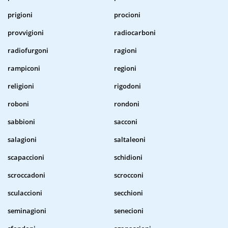
prigioni
procioni
provvigioni
radiocarboni
radiofurgoni
ragioni
rampiconi
regioni
religioni
rigodoni
roboni
rondoni
sabbioni
sacconi
salagioni
saltaleoni
scapaccioni
schidioni
scroccadoni
scrocconi
sculaccioni
secchioni
seminagioni
senecioni