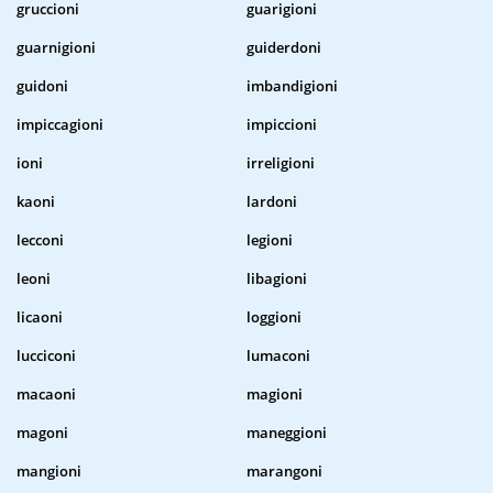
gruccioni
guarigioni
guarnigioni
guiderdoni
guidoni
imbandigioni
impiccagioni
impiccioni
ioni
irreligioni
kaoni
lardoni
lecconi
legioni
leoni
libagioni
licaoni
loggioni
lucciconi
lumaconi
macaoni
magioni
magoni
maneggioni
mangioni
marangoni