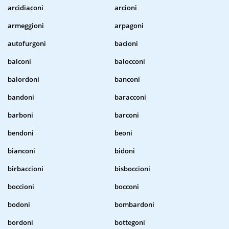
arcidiaconi
arcioni
armeggioni
arpagoni
autofurgoni
bacioni
balconi
balocconi
balordoni
banconi
bandoni
baracconi
barboni
barconi
bendoni
beoni
bianconi
bidoni
birbaccioni
bisboccioni
boccioni
bocconi
bodoni
bombardoni
bordoni
bottegoni