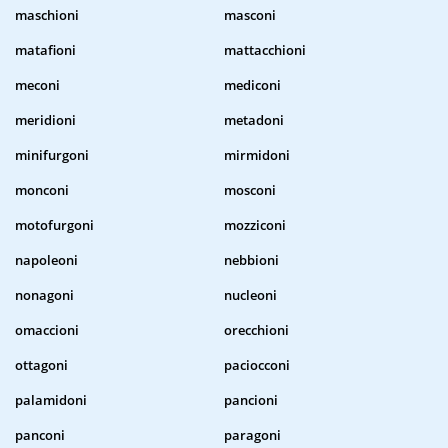
maschioni
masconi
matafioni
mattacchioni
meconi
mediconi
meridioni
metadoni
minifurgoni
mirmidoni
monconi
mosconi
motofurgoni
mozziconi
napoleoni
nebbioni
nonagoni
nucleoni
omaccioni
orecchioni
ottagoni
paciocconi
palamidoni
pancioni
panconi
paragoni