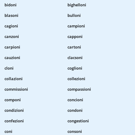
bidoni
bighelloni
blasoni
bulloni
cagioni
campioni
canzoni
capponi
carpioni
cartoni
cauzioni
clacsoni
cloni
coglioni
collazioni
collezioni
commissioni
compassioni
componi
concioni
condizioni
condoni
confezioni
congestioni
coni
consoni