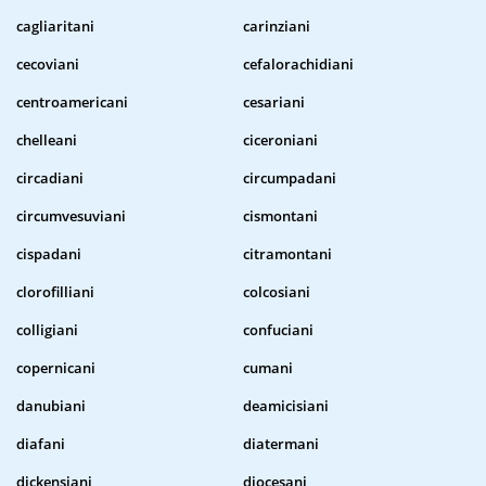
cagliaritani
carinziani
cecoviani
cefalorachidiani
centroamericani
cesariani
chelleani
ciceroniani
circadiani
circumpadani
circumvesuviani
cismontani
cispadani
citramontani
clorofilliani
colcosiani
colligiani
confuciani
copernicani
cumani
danubiani
deamicisiani
diafani
diatermani
dickensiani
diocesani