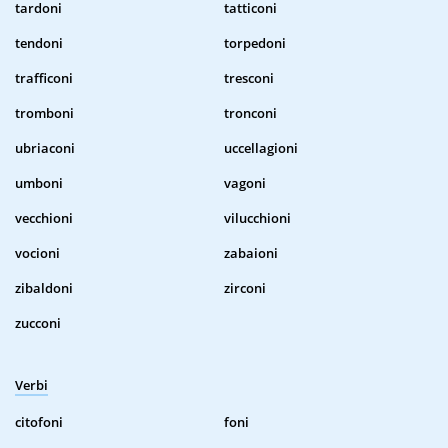
tardoni
tatticoni
tendoni
torpedoni
trafficoni
tresconi
tromboni
tronconi
ubriaconi
uccellagioni
umboni
vagoni
vecchioni
vilucchioni
vocioni
zabaioni
zibaldoni
zirconi
zucconi
Verbi
citofoni
foni