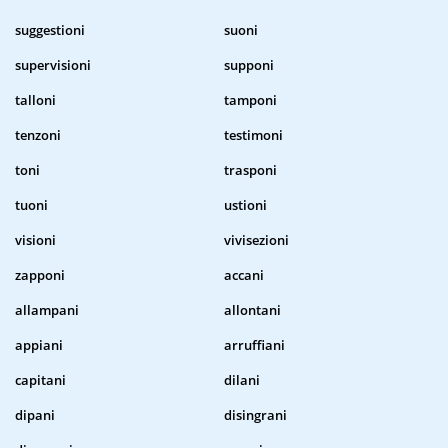
suggestioni
suoni
supervisioni
supponi
talloni
tamponi
tenzoni
testimoni
toni
trasponi
tuoni
ustioni
visioni
vivisezioni
zapponi
accani
allampani
allontani
appiani
arruffiani
capitani
dilani
dipani
disingrani