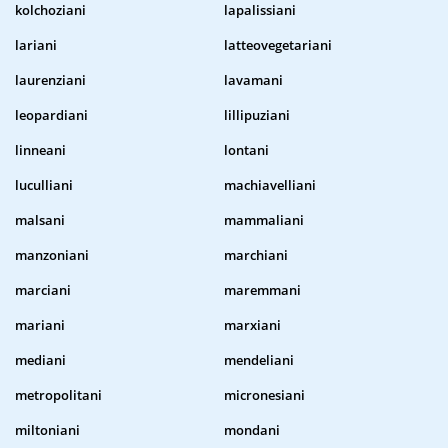
kolchoziani
lapalissiani
lariani
latteovegetariani
laurenziani
lavamani
leopardiani
lillipuziani
linneani
lontani
luculliani
machiavelliani
malsani
mammaliani
manzoniani
marchiani
marciani
maremmani
mariani
marxiani
mediani
mendeliani
metropolitani
micronesiani
miltoniani
mondani