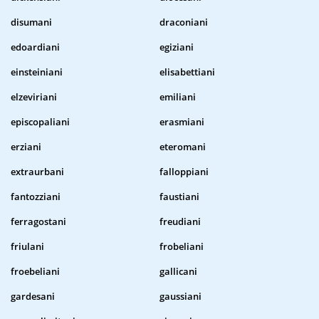
disumani
draconiani
edoardiani
egiziani
einsteiniani
elisabettiani
elzeviriani
emiliani
episcopaliani
erasmiani
erziani
eteromani
extraurbani
falloppiani
fantozziani
faustiani
ferragostani
freudiani
friulani
frobeliani
froebeliani
gallicani
gardesani
gaussiani