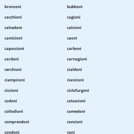
bronconi
bubboni
cacchioni
cagioni
calcedoni
calcioni
camicioni
caoni
capoccioni
carboni
cardoni
carnagioni
cerchioni
cialdoni
ciampiconi
ciancioni
ciccioni
ciclofurgoni
codoni
colascioni
collodioni
comedoni
comprendoni
concioni
condoni
coni