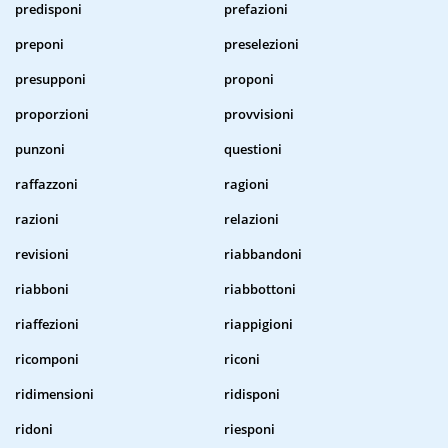
predisponi
prefazioni
preponi
preselezioni
presupponi
proponi
proporzioni
provvisioni
punzoni
questioni
raffazzoni
ragioni
razioni
relazioni
revisioni
riabbandoni
riabboni
riabbottoni
riaffezioni
riappigioni
ricomponi
riconi
ridimensioni
ridisponi
ridoni
riesponi