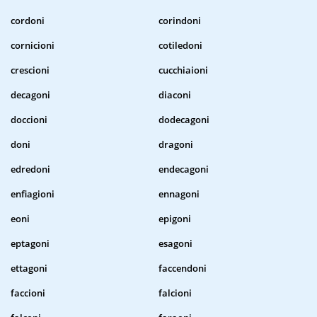
cordoni
corindoni
cornicioni
cotiledoni
crescioni
cucchiaioni
decagoni
diaconi
doccioni
dodecagoni
doni
dragoni
edredoni
endecagoni
enfiagioni
ennagoni
eoni
epigoni
eptagoni
esagoni
ettagoni
faccendoni
faccioni
falcioni