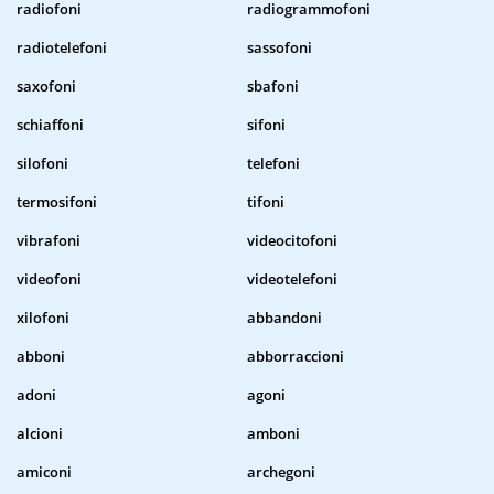
radiofoni
radiogrammofoni
radiotelefoni
sassofoni
saxofoni
sbafoni
schiaffoni
sifoni
silofoni
telefoni
termosifoni
tifoni
vibrafoni
videocitofoni
videofoni
videotelefoni
xilofoni
abbandoni
abboni
abborraccioni
adoni
agoni
alcioni
amboni
amiconi
archegoni