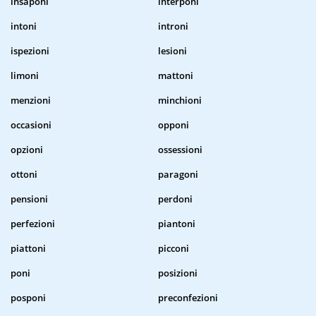
insaponi
interponi
intoni
introni
ispezioni
lesioni
limoni
mattoni
menzioni
minchioni
occasioni
opponi
opzioni
ossessioni
ottoni
paragoni
pensioni
perdoni
perfezioni
piantoni
piattoni
picconi
poni
posizioni
posponi
preconfezioni