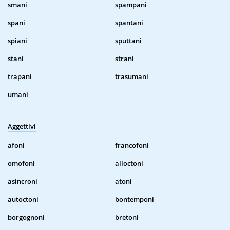
smani
spampani
spani
spantani
spiani
sputtani
stani
strani
trapani
trasumani
umani
Aggettivi
afoni
francofoni
omofoni
alloctoni
asincroni
atoni
autoctoni
bontemponi
borgognoni
bretoni