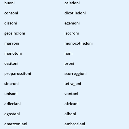
buoni
caledoni
consoni
dicotiledoni
dissoni
egemoni
geosincroni
isocroni
marroni
monocotiledoni
monotoni
noni
ossitoni
proni
proparossitoni
scorreggioni
sincroni
tetragoni
unisoni
vantoni
adleriani
africani
agostani
albani
amazzoniani
ambrosiani