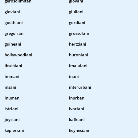
gerosolimitani
giovani
gioviani
giuliani
goethiani
gordiani
gregoriani
grossolani
guineani
hertziani
hollywoodiani
huroniani
ibseniani
imalaiani
immani
inani
insani
interurbani
inumani
inurbani
istriani
ivoriani
joyciani
kafkiani
kepleriani
keynesiani