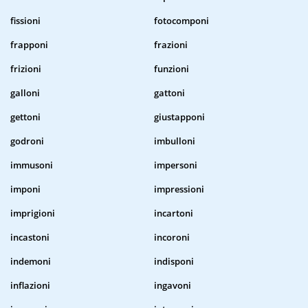
fissioni
fotocomponi
frapponi
frazioni
frizioni
funzioni
galloni
gattoni
gettoni
giustapponi
godroni
imbulloni
immusoni
impersoni
imponi
impressioni
imprigioni
incartoni
incastoni
incoroni
indemoni
indisponi
inflazioni
ingavoni