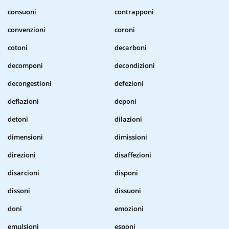
consuoni
contrapponi
convenzioni
coroni
cotoni
decarboni
decomponi
decondizioni
decongestioni
defezioni
deflazioni
deponi
detoni
dilazioni
dimensioni
dimissioni
direzioni
disaffezioni
disarcioni
disponi
dissoni
dissuoni
doni
emozioni
emulsioni
esponi