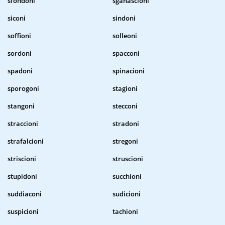
sfondoni
sganascioni
siconi
sindoni
soffioni
solleoni
sordoni
spacconi
spadoni
spinacioni
sporogoni
stagioni
stangoni
stecconi
straccioni
stradoni
strafalcioni
stregoni
striscioni
struscioni
stupidoni
succhioni
suddiaconi
sudicioni
suspicioni
tachioni