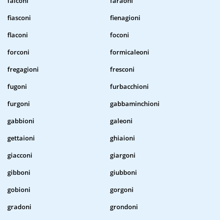
falconi
faraoni
fiasconi
fienagioni
flaconi
foconi
forconi
formicaleoni
fregagioni
fresconi
fugoni
furbacchioni
furgoni
gabbaminchioni
gabbioni
galeoni
gettaioni
ghiaioni
giacconi
giargoni
gibboni
giubboni
gobioni
gorgoni
gradoni
grondoni