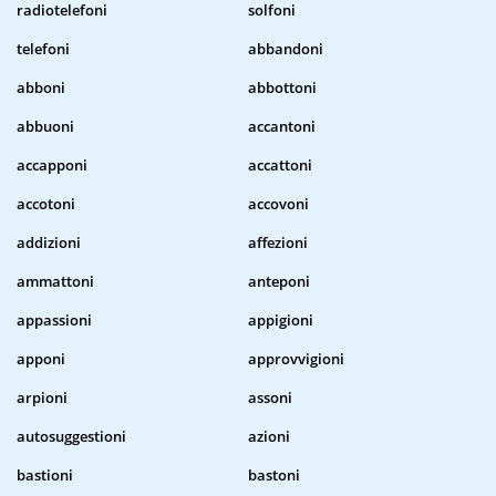
radiotelefoni
solfoni
telefoni
abbandoni
abboni
abbottoni
abbuoni
accantoni
accapponi
accattoni
accotoni
accovoni
addizioni
affezioni
ammattoni
anteponi
appassioni
appigioni
apponi
approvvigioni
arpioni
assoni
autosuggestioni
azioni
bastioni
bastoni