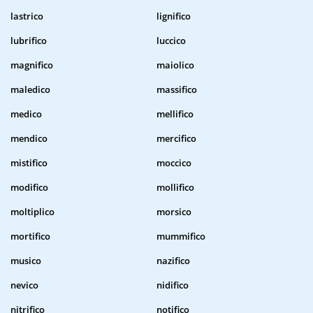
lastrico
lignifico
lubrifico
luccico
magnifico
maiolico
maledico
massifico
medico
mellifico
mendico
mercifico
mistifico
moccico
modifico
mollifico
moltiplico
morsico
mortifico
mummifico
musico
nazifico
nevico
nidifico
nitrifico
notifico