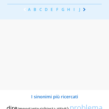
A
B
C
D
E
F
G
H
I
J
K
L
M
N
I sinonimi più ricercati
problema
dire
importante
richiesta
attività