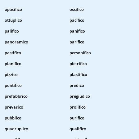
opacifico
ossifico
ottuplico
pacifico
palifico
panifico
panoramico
parifico
pastifico
personifico
pianifico
pietrifico
pizzico
plastifico
pontifico
predico
prefabbrico
pregiudico
prevarico
prolifico
pubblico
purifico
quadruplico
qualifico