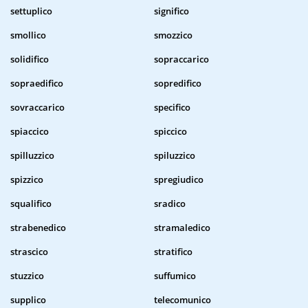
settuplico
significo
smollico
smozzico
solidifico
sopraccarico
sopraedifico
sopredifico
sovraccarico
specifico
spiaccico
spiccico
spilluzzico
spiluzzico
spizzico
spregiudico
squalifico
sradico
strabenedico
stramaledico
strascico
stratifico
stuzzico
suffumico
supplico
telecomunico