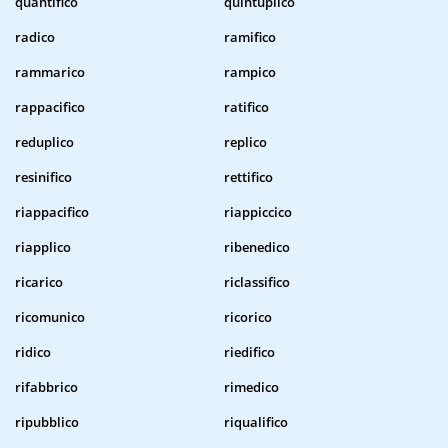
quantifico
quintuplico
radico
ramifico
rammarico
rampico
rappacifico
ratifico
reduplico
replico
resinifico
rettifico
riappacifico
riappiccico
riapplico
ribenedico
ricarico
riclassifico
ricomunico
ricorico
ridico
riedifico
rifabbrico
rimedico
ripubblico
riqualifico