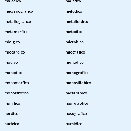
maledico
malefico
meccanografico
melodico
metallografico
metalloidico
metamorfico
metodico
mialgico
microbico
miocardico
miografico
modico
monadico
monodico
monografico
monomorfico
monosillabico
monostrofico
mozarabico
munifico
neurotrofico
nordico
nosografico
nucleico
numidico