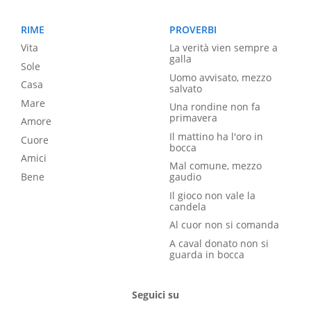
RIME
PROVERBI
Vita
La verità vien sempre a
galla
Sole
Uomo avvisato, mezzo
Casa
salvato
Mare
Una rondine non fa
primavera
Amore
Il mattino ha l'oro in
Cuore
bocca
Amici
Mal comune, mezzo
Bene
gaudio
Il gioco non vale la
candela
Al cuor non si comanda
A caval donato non si
guarda in bocca
Seguici su