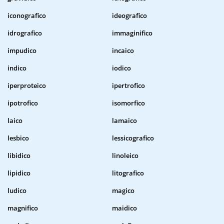
iconografico
ideografico
idrografico
immaginifico
impudico
incaico
indico
iodico
iperproteico
ipertrofico
ipotrofico
isomorfico
laico
lamaico
lesbico
lessicografico
libidico
linoleico
lipidico
litografico
ludico
magico
magnifico
maidico