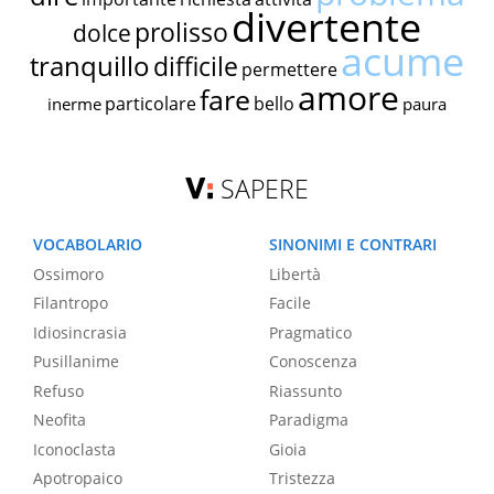
divertente
prolisso
dolce
acume
tranquillo
difficile
permettere
amore
fare
particolare
bello
inerme
paura
SAPERE
VOCABOLARIO
SINONIMI E CONTRARI
Ossimoro
Libertà
Filantropo
Facile
Idiosincrasia
Pragmatico
Pusillanime
Conoscenza
Refuso
Riassunto
Neofita
Paradigma
Iconoclasta
Gioia
Apotropaico
Tristezza