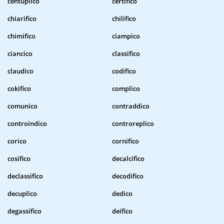
centuplico
certifico
chiarifico
chilifico
chimifico
ciampico
ciancico
classifico
claudico
codifico
cokifico
complico
comunico
contraddico
controindico
controreplico
corico
cornifico
cosifico
decalcifico
declassifico
decodifico
decuplico
dedico
degassifico
deifico