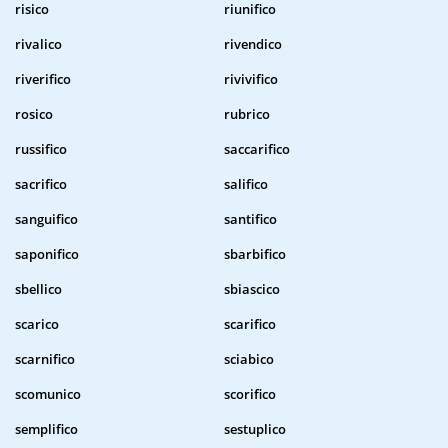
risico
riunifico
rivalico
rivendico
riverifico
rivivifico
rosico
rubrico
russifico
saccarifico
sacrifico
salifico
sanguifico
santifico
saponifico
sbarbifico
sbellico
sbiascico
scarico
scarifico
scarnifico
sciabico
scomunico
scorifico
semplifico
sestuplico