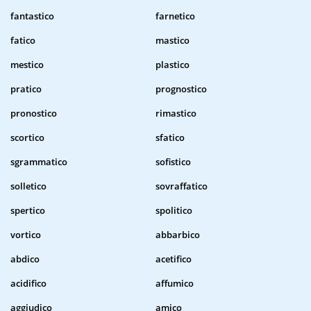
fantastico
farnetico
fatico
mastico
mestico
plastico
pratico
prognostico
pronostico
rimastico
scortico
sfatico
sgrammatico
sofistico
solletico
sovraffatico
spertico
spolitico
vortico
abbarbico
abdico
acetifico
acidifico
affumico
aggiudico
amico