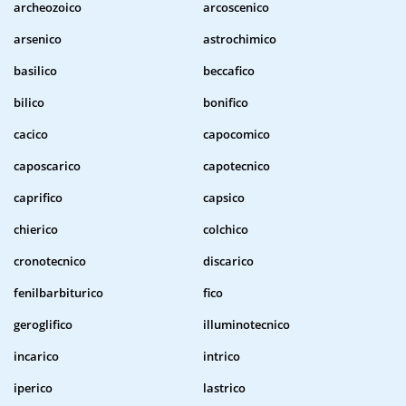
archeozoico
arcoscenico
arsenico
astrochimico
basilico
beccafico
bilico
bonifico
cacico
capocomico
caposcarico
capotecnico
caprifico
capsico
chierico
colchico
cronotecnico
discarico
fenilbarbiturico
fico
geroglifico
illuminotecnico
incarico
intrico
iperico
lastrico