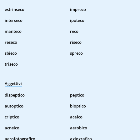
estrinseco
impreco
interseco
ipoteco
manteco
reco
reseco
riseco
sbieco
spreco
triseco
Aggettivi
dispeptico
peptico
autoptico
bioptico
criptico
acaico
acneico
aerobico
aerofotografico
agiografico