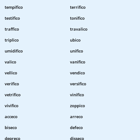
tempifico
terrifico
testifico
tonifico
traffico
travalico
triplico
ubico
umidifico
unifico
valico
vanifico
vellico
vendico
verifico
versifico
vetrifico
vinifico
vivifico
zoppico
acceco
arreco
biseco
defeco
depreco
disseco