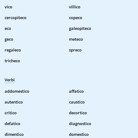
vico
villico
cercopiteco
copeco
eco
galeopiteco
geco
meteco
regaleco
spreco
tricheco
Verbi
addomestico
affatico
autentico
caustico
critico
decortico
defatico
diagnostico
dimentico
domestico