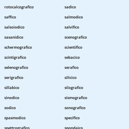
rotocalcografico
sadico
saffico
salmodico
salsoiodico
salvifico
sasanidico
scenografico
schermografico
scientifico
scintigrafico
sebacico
selenografico
serafico
serigrafico
silicico
sillabico
silografico
sinodico
sismografico
sodico
sonografico
spasmodico
specifico
spettrografico
spondaico