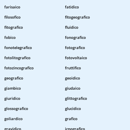
farisaico
fatidico
filosofico
fitogeografico
fitografico
fluidico
fobico
fonografico
fonotelegrafico
fotografico
fotolitografico
fotovoltaico
fotozincografico
fruttifico
geografico
geoidico
giambico
giudaico
giuridico
glittografico
glossografico
glucidico
goliardico
grafico
gravidico
icnografico