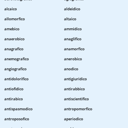
alcaico
aldeidico
allomorfico
altaico
amebico
ammidico
anaerobico
anaglifico
anagrafico
anamorfico
anemografico
anerobico
angiografico
anodico
antidolorifico
antigiuridico
antiofidico
antirabbico
antirabico
antiscientifico
antispasmodico
antropomorfico
antroposofico
aperiodico