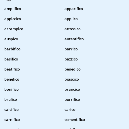
amplifico
appacifico
appiccico
applico
arrampico
attossico
auspico
autentifico
barbifico
barrico
basifico
bazzico
beatifico
benedico
benefico
biascico
bonifico
brancico
brulico
burrifico
calcifico
carico
carnifico
cementifico