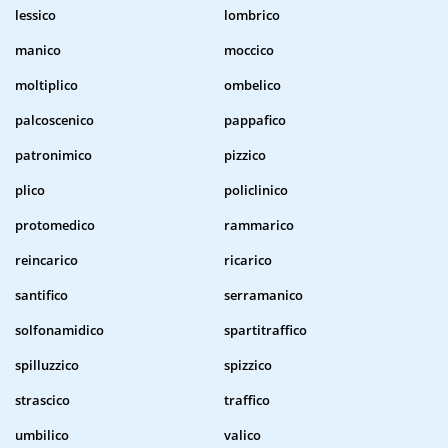
lessico
lombrico
manico
moccico
moltiplico
ombelico
palcoscenico
pappafico
patronimico
pizzico
plico
policlinico
protomedico
rammarico
reincarico
ricarico
santifico
serramanico
solfonamidico
spartitraffico
spilluzzico
spizzico
strascico
traffico
umbilico
valico