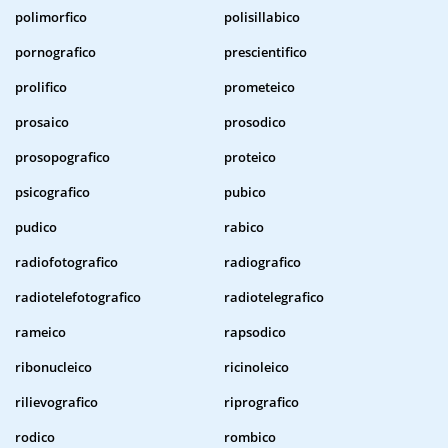
polimorfico
polisillabico
pornografico
prescientifico
prolifico
prometeico
prosaico
prosodico
prosopografico
proteico
psicografico
pubico
pudico
rabico
radiofotografico
radiografico
radiotelefotografico
radiotelegrafico
rameico
rapsodico
ribonucleico
ricinoleico
rilievografico
riprografico
rodico
rombico