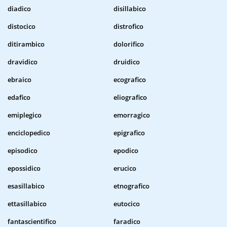
diadico
disillabico
distocico
distrofico
ditirambico
dolorifico
dravidico
druidico
ebraico
ecografico
edafico
eliografico
emiplegico
emorragico
enciclopedico
epigrafico
episodico
epodico
epossidico
erucico
esasillabico
etnografico
ettasillabico
eutocico
fantascientifico
faradico