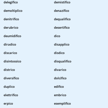
delegifico
demistifico
demoltiplico
denazifico
denitrifico
dequalifico
derubrico
desertifico
deumidifico
dico
diradico
disapplico
discarico
disdico
disintossico
disqualifico
districo
divarico
diversifico
dolcifico
duplico
edifico
elettrifico
embrico
erpico
esemplifico