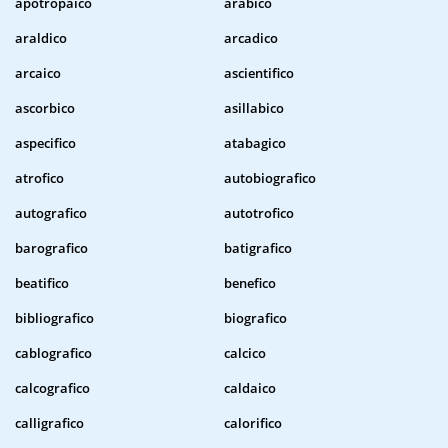
apotropaico
arabico
araldico
arcadico
arcaico
ascientifico
ascorbico
asillabico
aspecifico
atabagico
atrofico
autobiografico
autografico
autotrofico
barografico
batigrafico
beatifico
benefico
bibliografico
biografico
cablografico
calcico
calcografico
caldaico
calligrafico
calorifico