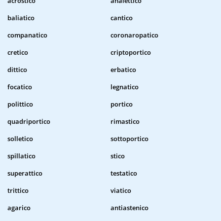
acrostico
analettico
baliatico
cantico
companatico
coronaropatico
cretico
criptoportico
dittico
erbatico
focatico
legnatico
polittico
portico
quadriportico
rimastico
solletico
sottoportico
spillatico
stico
superattico
testatico
trittico
viatico
agarico
antiastenico