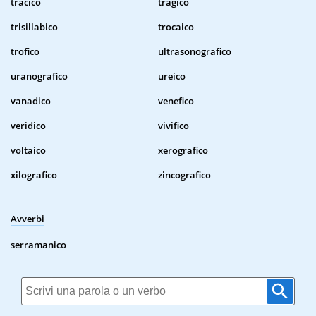
tracico
tragico
trisillabico
trocaico
trofico
ultrasonografico
uranografico
ureico
vanadico
venefico
veridico
vivifico
voltaico
xerografico
xilografico
zincografico
Avverbi
serramanico