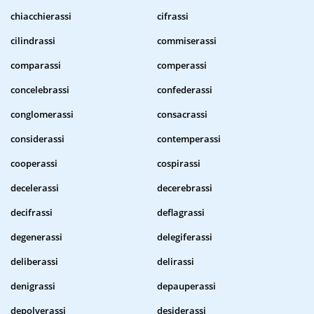
chiacchierassi
cifrassi
cilindrassi
commiserassi
comparassi
comperassi
concelebrassi
confederassi
conglomerassi
consacrassi
considerassi
contemperassi
cooperassi
cospirassi
decelerassi
decerebrassi
decifrassi
deflagrassi
degenerassi
delegiferassi
deliberassi
delirassi
denigrassi
depauperassi
depolverassi
desiderassi