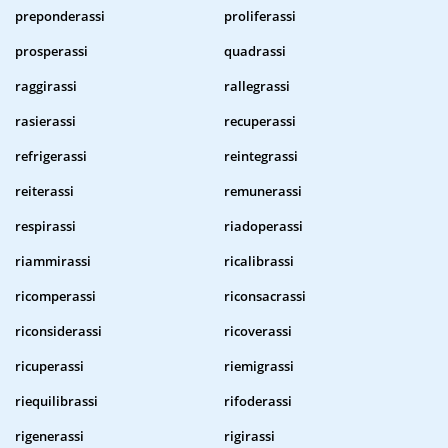
preponderassi
proliferassi
prosperassi
quadrassi
raggirassi
rallegrassi
rasierassi
recuperassi
refrigerassi
reintegrassi
reiterassi
remunerassi
respirassi
riadoperassi
riammirassi
ricalibrassi
ricomperassi
riconsacrassi
riconsiderassi
ricoverassi
ricuperassi
riemigrassi
riequilibrassi
rifoderassi
rigenerassi
rigirassi