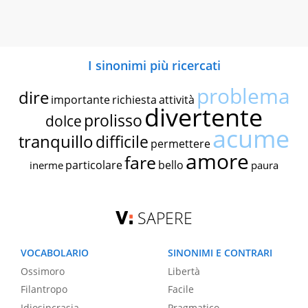
I sinonimi più ricercati
problema
dire
importante
richiesta
attività
divertente
prolisso
dolce
acume
tranquillo
difficile
permettere
amore
fare
particolare
bello
inerme
paura
SAPERE
VOCABOLARIO
SINONIMI E CONTRARI
Ossimoro
Libertà
Filantropo
Facile
Idiosincrasia
Pragmatico