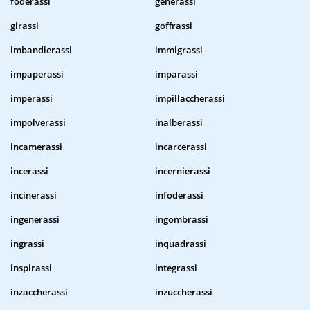
foderassi
generassi
girassi
goffrassi
imbandierassi
immigrassi
impaperassi
imparassi
imperassi
impillaccherassi
impolverassi
inalberassi
incamerassi
incarcerassi
incerassi
incernierassi
incinerassi
infoderassi
ingenerassi
ingombrassi
ingrassi
inquadrassi
inspirassi
integrassi
inzaccherassi
inzuccherassi