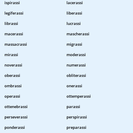
ispirassi
lacerassi
legiferassi
liberassi
librassi
lucrassi
macerassi
mascherassi
massacrassi
migrassi
mirassi
moderassi
noverassi
numerassi
oberassi
obliterassi
ombrassi
onerassi
operassi
ottemperassi
ottenebrassi
parassi
perseverassi
perspirassi
ponderassi
preparassi