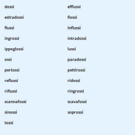
dossi
efflussi
estradossi
fiossi
flussi
influssi
ingrossi
intradossi
ippoglossi
lussi
ossi
paradossi
pertossi
pettirossi
reflussi
ridossi
riflussi
ringrossi
scannafossi
scavafossi
sinossi
soprossi
tossi