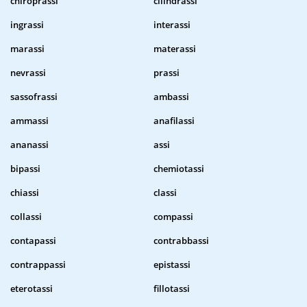
chiroprassi
cilindrassi
ingrassi
interassi
marassi
materassi
nevrassi
prassi
sassofrassi
ambassi
ammassi
anafilassi
ananassi
assi
bipassi
chemiotassi
chiassi
classi
collassi
compassi
contapassi
contrabbassi
contrappassi
epistassi
eterotassi
fillotassi