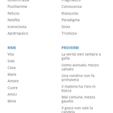
Pusillanime
Conoscenza
Refuso
Riassunto
Neofita
Paradigma
Iconoclasta
Gioia
Apotropaico
Tristezza
RIME
PROVERBI
Vita
La verità vien sempre a
galla
Sole
Uomo avvisato, mezzo
Casa
salvato
Mare
Una rondine non fa
primavera
Amore
Il mattino ha l'oro in
Cuore
bocca
Amici
Mal comune, mezzo
Bene
gaudio
Il gioco non vale la
candela