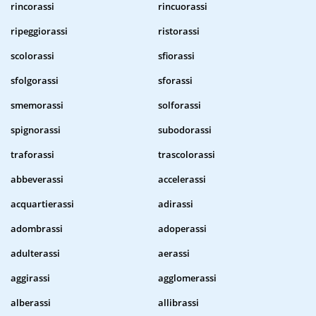
rincorassi
rincuorassi
ripeggiorassi
ristorassi
scolorassi
sfiorassi
sfolgorassi
sforassi
smemorassi
solforassi
spignorassi
subodorassi
traforassi
trascolorassi
abbeverassi
accelerassi
acquartierassi
adirassi
adombrassi
adoperassi
adulterassi
aerassi
aggirassi
agglomerassi
alberassi
allibrassi