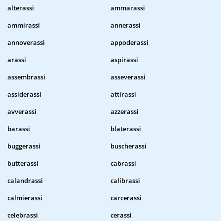
alterassi
ammarassi
ammirassi
annerassi
annoverassi
appoderassi
arassi
aspirassi
assembrassi
asseverassi
assiderassi
attirassi
avverassi
azzerassi
barassi
blaterassi
buggerassi
buscherassi
butterassi
cabrassi
calandrassi
calibrassi
calmierassi
carcerassi
celebrassi
cerassi