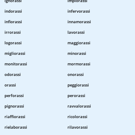
ignorassi
implorassi
indorassi
infervorassi
infiorassi
innamorassi
irrorassi
lavorassi
logorassi
maggiorassi
migliorassi
minorassi
monitorassi
mormorassi
odorassi
onorassi
orassi
peggiorassi
perforassi
perorassi
pignorassi
ravvalorassi
riaffiorassi
ricolorassi
rielaborassi
rilavorassi