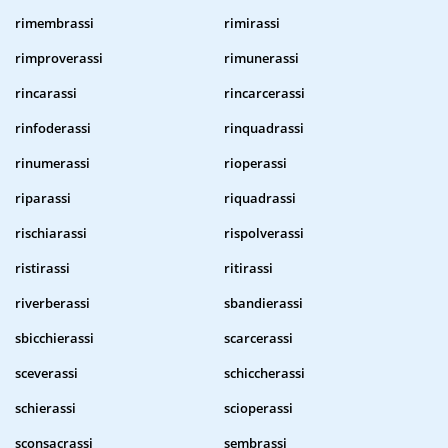
rimembrassi
rimirassi
rimproverassi
rimunerassi
rincarassi
rincarcerassi
rinfoderassi
rinquadrassi
rinumerassi
rioperassi
riparassi
riquadrassi
rischiarassi
rispolverassi
ristirassi
ritirassi
riverberassi
sbandierassi
sbicchierassi
scarcerassi
sceverassi
schiccherassi
schierassi
scioperassi
sconsacrassi
sembrassi