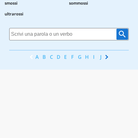
smossi
sommossi
ultrarossi
A
B
C
D
E
F
G
H
I
J
K
L
M
N