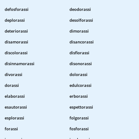
defosforassi
deodorassi
deplorassi
desolforassi
deteriorassi
dimorassi
disamorassi
disancorassi
discolorassi
disfiorassi
disinnamorassi
disonorassi
divorassi
dolorassi
dorassi
edulcorassi
elaborassi
erborassi
esautorassi
espettorassi
esplorassi
folgorassi
forassi
fosforassi