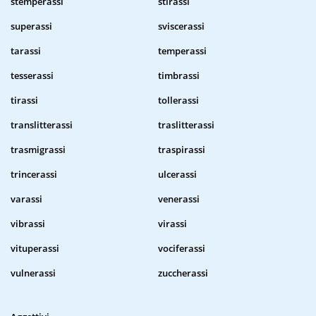
stemperassi
stirassi
superassi
sviscerassi
tarassi
temperassi
tesserassi
timbrassi
tirassi
tollerassi
translitterassi
traslitterassi
trasmigrassi
traspirassi
trincerassi
ulcerassi
varassi
venerassi
vibrassi
virassi
vituperassi
vociferassi
vulnerassi
zuccherassi