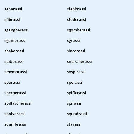
separassi
sfebbrassi
sfibrassi
sfoderassi
sgangherassi
sgomberassi
sgombrassi
sgrassi
shakerassi
sincerassi
slabbrassi
smascherassi
smembrassi
sospirassi
sparassi
sperassi
sperperassi
spifferassi
spillaccherassi
spirassi
spolverassi
squadrassi
squilibrassi
starassi