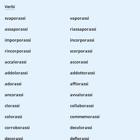
Verbi
svaporassi
vaporassi
assaporassi
riassaporassi
imporporassi
incorporassi
rincorporassi
scorporassi
accalorassi
accorassi
addolorassi
addottorassi
adorassi
affiorassi
ancorassi
avvalorassi
clorassi
collaborassi
colorassi
commemorassi
corroborassi
decolorassi
decorassi
deflorassi