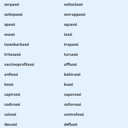
sorpassi
sottoclassi
sottopassi
sovrappassi
spassi
squassi
svassi
tassi
tassobarbassi
trapassi
tritasassi
turcassi
vaccinoprofilassi
afflussi
anfiossi
babirussi
bossi
bussi
capirossi
caporossi
codirossi
collorossi
colossi
controfossi
decussi
deflussi