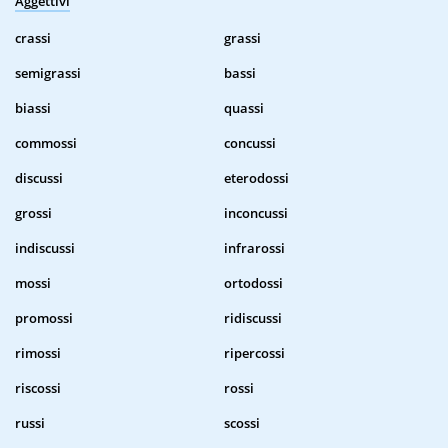
Aggettivi
crassi
grassi
semigrassi
bassi
biassi
quassi
commossi
concussi
discussi
eterodossi
grossi
inconcussi
indiscussi
infrarossi
mossi
ortodossi
promossi
ridiscussi
rimossi
ripercossi
riscossi
rossi
russi
scossi