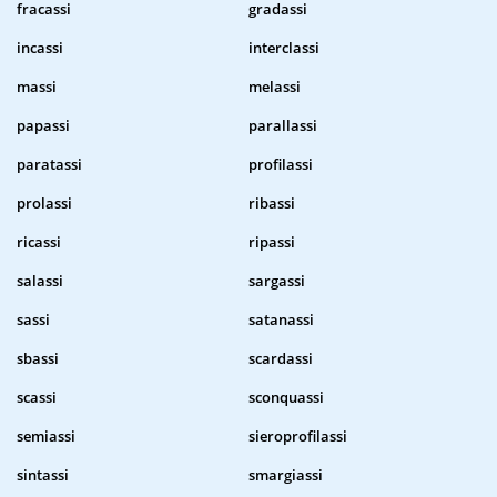
fracassi
gradassi
incassi
interclassi
massi
melassi
papassi
parallassi
paratassi
profilassi
prolassi
ribassi
ricassi
ripassi
salassi
sargassi
sassi
satanassi
sbassi
scardassi
scassi
sconquassi
semiassi
sieroprofilassi
sintassi
smargiassi