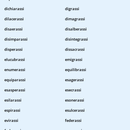
dichiarassi
digrassi
dilacerassi
dimagrassi
disaerassi
disalberassi
disimparassi
disintegrassi
disperassi
dissacrassi
elucubrassi
emigrassi
enumerassi
equilibrassi
equiparassi
esagerassi
esasperassi
esecrassi
esilarassi
esonerassi
espirassi
esulcerassi
evirassi
federassi