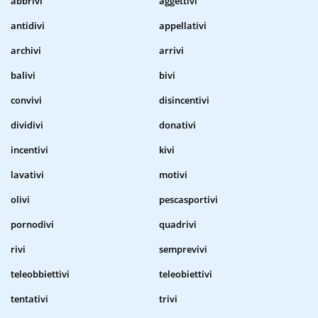
abbrivi
aggettivi
antidivi
appellativi
archivi
arrivi
balivi
bivi
convivi
disincentivi
dividivi
donativi
incentivi
kivi
lavativi
motivi
olivi
pescasportivi
pornodivi
quadrivi
rivi
semprevivi
teleobbiettivi
teleobiettivi
tentativi
trivi