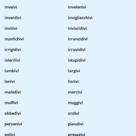
inveivi
invelenivi
inverdivi
invigliacchivi
invilivi
inviscidivi
inzotichivi
irrancidivi
irrigidivi
irruvidivi
isterilivi
istupidivi
lambivi
largivi
lenivi
liscivi
maledivi
marcivi
muffivi
muggivi
obbedivi
ordivi
pervenivi
plaudivi
polivi
presagivi