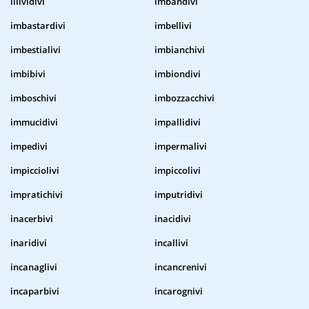
illividivi
imbandivi
imbastardivi
imbellivi
imbestialivi
imbianchivi
imbibivi
imbiondivi
imboschivi
imbozzacchivi
immucidivi
impallidivi
impedivi
impermalivi
impicciolivi
impiccolivi
impratichivi
imputridivi
inacerbivi
inacidivi
inaridivi
incallivi
incanaglivi
incancrenivi
incaparbivi
incarognivi