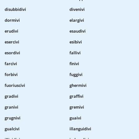
disubbidivi
divenivi
dormivi
elargivi
erudivi
esaudivi
esercivi
esibivi
esordivi
fallivi
farcivi
finivi
forbivi
fuggivi
fuoriuscivi
ghermivi
gradivi
graffivi
granivi
gremivi
grugnivi
guaivi
gualcivi
illanguidivi