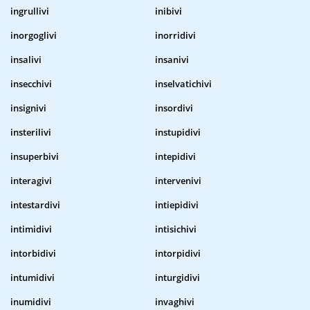
ingrullivi
inibivi
inorgoglivi
inorridivi
insalivi
insanivi
insecchivi
inselvatichivi
insignivi
insordivi
insterilivi
instupidivi
insuperbivi
intepidivi
interagivi
intervenivi
intestardivi
intiepidivi
intimidivi
intisichivi
intorbidivi
intorpidivi
intumidivi
inturgidivi
inumidivi
invaghivi