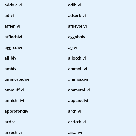
addolcivi
adibivi
adivi
adsorbivi
affienivi
affievolivi
affiochivi
aggobbivi
aggredivi
agivi
allibivi
allocchivi
ambivi
ammollivi
ammorbidivi
ammoscivi
ammuffivi
ammutolivi
annichilivi
applaudivi
approfondivi
archivi
ardivi
arricchivi
arrochivi
assalivi