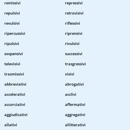
remissivi
repressivi
repulsivi
retrovisivi
revulsivi
riflessivi
ripercussivi
riprensivi
ripulsivi
rivulsivi
sospensivi
successivi
televisivi
trasgressivi
trasmissivi
visivi
abbreviativi
abrogativi
accelerativi
acclivi
accorciativi
affermativi
aggiudicativi
aggregativi
allativi
allitterativi