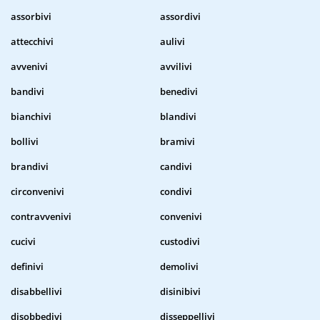
assorbivi
assordivi
attecchivi
aulivi
avvenivi
avvilivi
bandivi
benedivi
bianchivi
blandivi
bollivi
bramivi
brandivi
candivi
circonvenivi
condivi
contravvenivi
convenivi
cucivi
custodivi
definivi
demolivi
disabbellivi
disinibivi
disobbedivi
disseppellivi