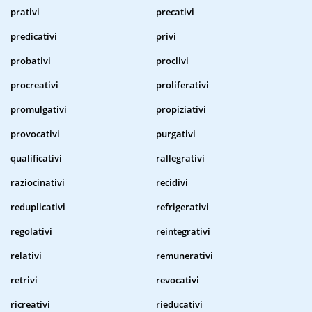
prativi
precativi
predicativi
privi
probativi
proclivi
procreativi
proliferativi
promulgativi
propiziativi
provocativi
purgativi
qualificativi
rallegrativi
raziocinativi
recidivi
reduplicativi
refrigerativi
regolativi
reintegrativi
relativi
remunerativi
retrivi
revocativi
ricreativi
rieducativi