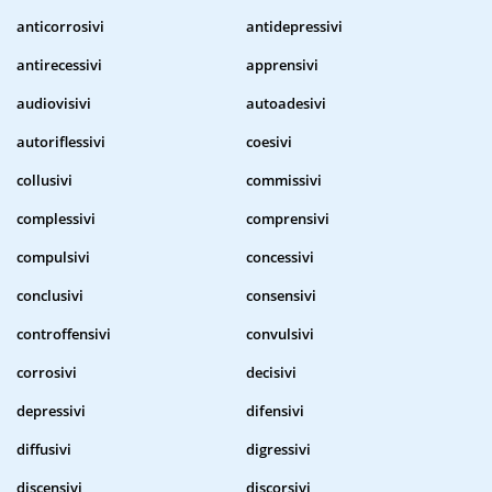
anticorrosivi
antidepressivi
antirecessivi
apprensivi
audiovisivi
autoadesivi
autoriflessivi
coesivi
collusivi
commissivi
complessivi
comprensivi
compulsivi
concessivi
conclusivi
consensivi
controffensivi
convulsivi
corrosivi
decisivi
depressivi
difensivi
diffusivi
digressivi
discensivi
discorsivi