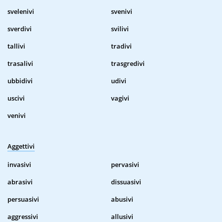
svelenivi
svenivi
sverdivi
svilivi
tallivi
tradivi
trasalivi
trasgredivi
ubbidivi
udivi
uscivi
vagivi
venivi
Aggettivi
invasivi
pervasivi
abrasivi
dissuasivi
persuasivi
abusivi
aggressivi
allusivi