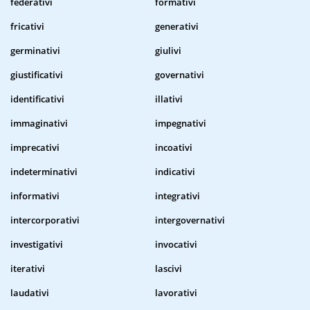
federativi
formativi
fricativi
generativi
germinativi
giulivi
giustificativi
governativi
identificativi
illativi
immaginativi
impegnativi
imprecativi
incoativi
indeterminativi
indicativi
informativi
integrativi
intercorporativi
intergovernativi
investigativi
invocativi
iterativi
lascivi
laudativi
lavorativi