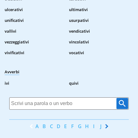
ulcerativi
ultimativi
unificativi
usurpativi
vallivi
vendicativi
vezzeggiativi
vincolativi
vivificativi
vocativi
Avverbi
ivi
quivi
A
B
C
D
E
F
G
H
I
J
K
L
M
N