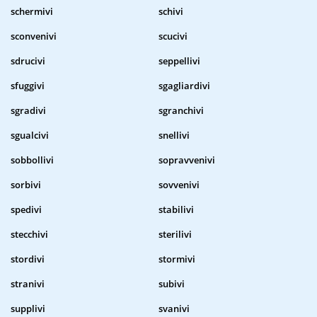
schermivi
schivi
sconvenivi
scucivi
sdrucivi
seppellivi
sfuggivi
sgagliardivi
sgradivi
sgranchivi
sgualcivi
snellivi
sobbollivi
sopravvenivi
sorbivi
sovvenivi
spedivi
stabilivi
stecchivi
sterilivi
stordivi
stormivi
stranivi
subivi
supplivi
svanivi