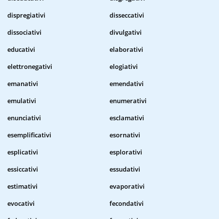
dispregiativi
disseccativi
dissociativi
divulgativi
educativi
elaborativi
elettronegativi
elogiativi
emanativi
emendativi
emulativi
enumerativi
enunciativi
esclamativi
esemplificativi
esornativi
esplicativi
esplorativi
essiccativi
essudativi
estimativi
evaporativi
evocativi
fecondativi