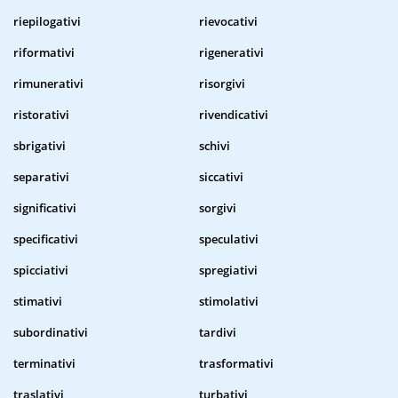
riepilogativi
rievocativi
riformativi
rigenerativi
rimunerativi
risorgivi
ristorativi
rivendicativi
sbrigativi
schivi
separativi
siccativi
significativi
sorgivi
specificativi
speculativi
spicciativi
spregiativi
stimativi
stimolativi
subordinativi
tardivi
terminativi
trasformativi
traslativi
turbativi