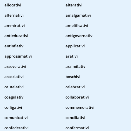
allocativi
alterativi
alternativi
amalgamativi
ammirativi
amplificativi
antieducativi
antigovernativi
antinflativi
applicativi
approssimativi
arativi
asseverativi
assimilativi
associativi
boschivi
cautelativi
celebrativi
coagulativi
collaborativi
colligativi
commemorativi
comunicativi
conciliativi
confederativi
confermativi