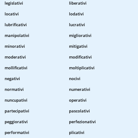
legislativi
liberativi
locativi
lodativi
lubrificativi
lucrativi
manipolativi
migliorativi
minorativi
mitigativi
moderativi
modificativi
mollificativi
moltiplicativi
negativi
nocivi
normativi
numerativi
nuncupativi
operativi
partecipativi
pascolativi
peggiorativi
perfezionativi
performativi
plicativi