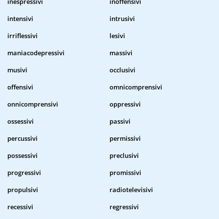
inespressivi
inoffensivi
intensivi
intrusivi
irriflessivi
lesivi
maniacodepressivi
massivi
musivi
occlusivi
offensivi
omnicomprensivi
onnicomprensivi
oppressivi
ossessivi
passivi
percussivi
permissivi
possessivi
preclusivi
progressivi
promissivi
propulsivi
radiotelevisivi
recessivi
regressivi