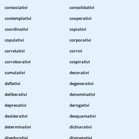
consociativi
consolidativi
contemplativi
cooperativi
coordinativi
copiativi
copulativi
corporativi
correlativi
corrivi
corroborativi
cospirativi
cumulativi
decorativi
deflativi
degenerativi
deliberativi
denominativi
deprecativi
derogativi
desiderativi
desquamativi
determinativi
dichiarativi
diseducativi
disgregativi