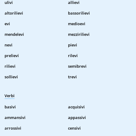
ulivi
allievi
altorilievi
bassorilievi
evi
medioevi
mendelevi
mezzirilievi
nevi
pievi
prelievi
rilevi
rilievi
semibrevi
sollievi
trevi
Verbi
basivi
acquisivi
ammansivi
appassivi
arrossivi
censivi