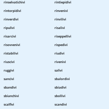
rinselvatichivi
rintiepidivi
rintorpidivi
rinvenivi
rinverdivi
rinvilivi
ripulivi
risalivi
risarcivi
riseppellivi
risovvenivi
rispedivi
ristabilivi
riudivi
riuscivi
rivenivi
ruggivi
salivi
sancivi
sbalordivi
sbandivi
sbiadivi
sbianchivi
sbollivi
scalfivi
scandivi