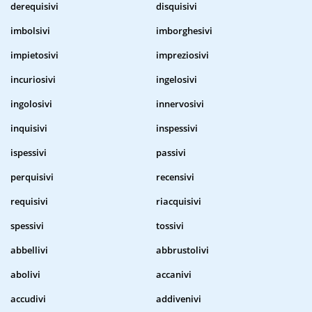
derequisivi
disquisivi
imbolsivi
imborghesivi
impietosivi
impreziosivi
incuriosivi
ingelosivi
ingolosivi
innervosivi
inquisivi
inspessivi
ispessivi
passivi
perquisivi
recensivi
requisivi
riacquisivi
spessivi
tossivi
abbellivi
abbrustolivi
abolivi
accanivi
accudivi
addivenivi