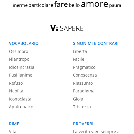
amore
fare
particolare
bello
inerme
paura
SAPERE
VOCABOLARIO
SINONIMI E CONTRARI
Ossimoro
Libertà
Filantropo
Facile
Idiosincrasia
Pragmatico
Pusillanime
Conoscenza
Refuso
Riassunto
Neofita
Paradigma
Iconoclasta
Gioia
Apotropaico
Tristezza
RIME
PROVERBI
Vita
La verità vien sempre a