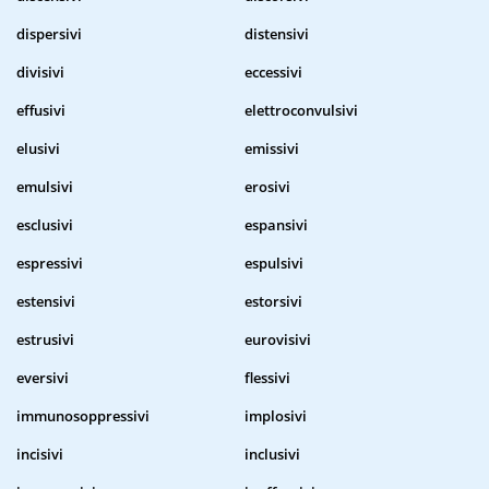
dispersivi
distensivi
divisivi
eccessivi
effusivi
elettroconvulsivi
elusivi
emissivi
emulsivi
erosivi
esclusivi
espansivi
espressivi
espulsivi
estensivi
estorsivi
estrusivi
eurovisivi
eversivi
flessivi
immunosoppressivi
implosivi
incisivi
inclusivi