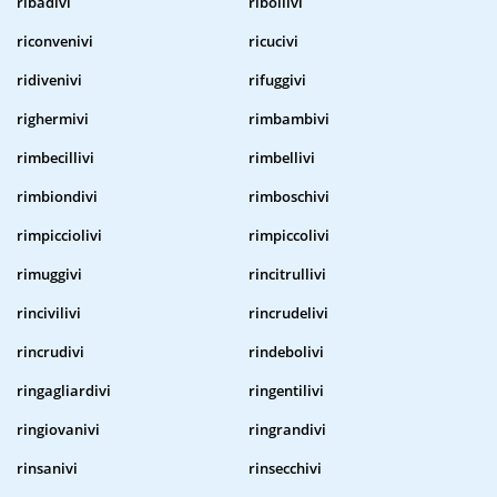
ribadivi
ribollivi
riconvenivi
ricucivi
ridivenivi
rifuggivi
righermivi
rimbambivi
rimbecillivi
rimbellivi
rimbiondivi
rimboschivi
rimpicciolivi
rimpiccolivi
rimuggivi
rincitrullivi
rincivilivi
rincrudelivi
rincrudivi
rindebolivi
ringagliardivi
ringentilivi
ringiovanivi
ringrandivi
rinsanivi
rinsecchivi