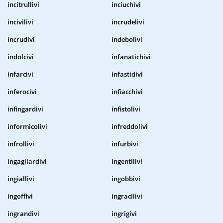
incitrullivi
inciuchivi
incivilivi
incrudelivi
incrudivi
indebolivi
indolcivi
infanatichivi
infarcivi
infastidivi
inferocivi
infiacchivi
infingardivi
infistolivi
informicolivi
infreddolivi
infrollivi
infurbivi
ingagliardivi
ingentilivi
ingiallivi
ingobbivi
ingoffivi
ingracilivi
ingrandivi
ingrigivi