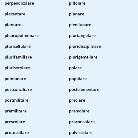
perpendicolare
pillolare
placentare
planare
plantare
plenilunare
pleuropolmonare
pluriangolare
pluricellulare
pluridisciplinare
plurifamiliare
plurigemellare
plurisecolare
polare
polmonare
popolare
postconciliare
postelementare
postmilitare
preclare
premilitare
premolare
prescolare
proconsolare
protocollare
pulviscolare