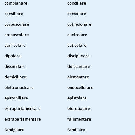
complanare
conciliare
consiliare
consolare
corpuscolare
cotiledonare
crepuscolare
cunicolare
curricolare
cuticolare
dipolare
disciplinare
dissimilare
dolceamare
domiciliare
elementare
elettronucleare
endocellulare
epatobiliare
epistolare
estraparlamentare
eteropolare
extraparlamentare
fallimentare
famigliare
familiare