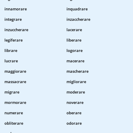
innamorare
inquadrare
integrare
inzaccherare
inzuccherare
lacerare
legiferare
liberare
librare
logorare
lucrare
macerare
maggiorare
mascherare
massacrare
migliorare
migrare
moderare
mormorare
noverare
numerare
oberare
obliterare
odorare