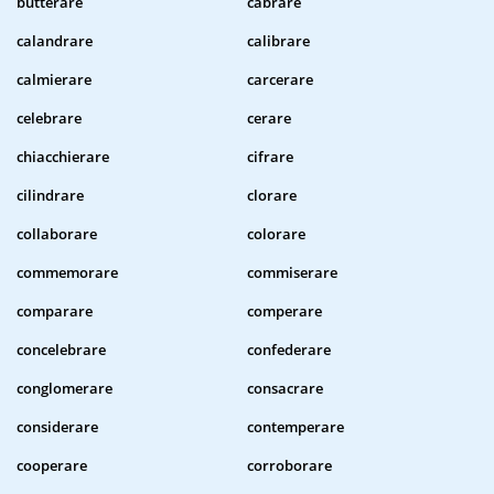
butterare
cabrare
calandrare
calibrare
calmierare
carcerare
celebrare
cerare
chiacchierare
cifrare
cilindrare
clorare
collaborare
colorare
commemorare
commiserare
comparare
comperare
concelebrare
confederare
conglomerare
consacrare
considerare
contemperare
cooperare
corroborare