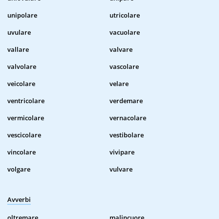
unipolare
utricolare
uvulare
vacuolare
vallare
valvare
valvolare
vascolare
veicolare
velare
ventricolare
verdemare
vermicolare
vernacolare
vescicolare
vestibolare
vincolare
vivipare
volgare
vulvare
Avverbi
oltremare
malincuore