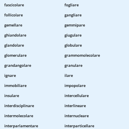
fascicolare
fogliare
follicolare
gangliare
gemellare
gemmipare
ghiandolare
giugulare
glandolare
globulare
glomerulare
grammomolecolare
grandangolare
granulare
ignare
ilare
immobiliare
impopolare
insulare
intercellulare
interdisciplinare
interlineare
intermolecolare
internucleare
interparlamentare
interparticellare