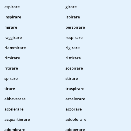
espirare
girare
inspirare
ispirare
mirare
perspirare
raggirare
respirare
riammirare
rigirare
rimirare
ristirare
ritirare
sospirare
spirare
stirare
tirare
traspirare
abbeverare
accalorare
accelerare
accorare
acquartierare
addolorare
adombrare
adoperare