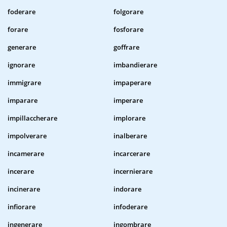
foderare
folgorare
forare
fosforare
generare
goffrare
ignorare
imbandierare
immigrare
impaperare
imparare
imperare
impillaccherare
implorare
impolverare
inalberare
incamerare
incarcerare
incerare
incernierare
incinerare
indorare
infiorare
infoderare
ingenerare
ingombrare