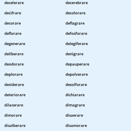
decelerare
decerebrare
decifrare
decolorare
decorare
deflagrare
deflorare
defosforare
degenerare
delegiferare
deliberare
denigrare
deodorare
depauperare
deplorare
depolverare
desiderare
desolforare
deteriorare
dichiarare
dilacerare
dimagrare
dimorare
disaerare
disalberare
disamorare