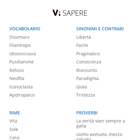
SAPERE
VOCABOLARIO
SINONIMI E CONTRARI
Ossimoro
Libertà
Filantropo
Facile
Idiosincrasia
Pragmatico
Pusillanime
Conoscenza
Refuso
Riassunto
Neofita
Paradigma
Iconoclasta
Gioia
Apotropaico
Tristezza
RIME
PROVERBI
Vita
La verità vien sempre a
galla
Sole
Uomo avvisato, mezzo
Casa
salvato