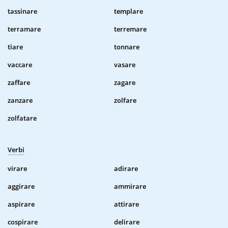
tassinare
templare
terramare
terremare
tiare
tonnare
vaccare
vasare
zaffare
zagare
zanzare
zolfare
zolfatare
Verbi
virare
adirare
aggirare
ammirare
aspirare
attirare
cospirare
delirare