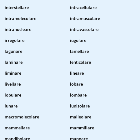
interstellare
intracellulare
intramolecolare
intramuscolare
intranucleare
intravascolare
irregolare
iugulare
lagunare
lamellare
laminare
lenticolare
liminare
lineare
livellare
lobare
lobulare
lombare
lunare
lunisolare
macromolecolare
malleolare
mammellare
mammillare
mandibolare
mannare