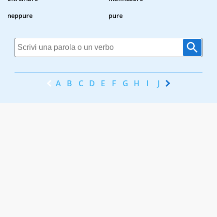
neppure
pure
A
B
C
D
E
F
G
H
I
J
K
L
M
N