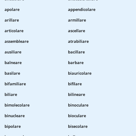
apolare
appendicolare
arillare
armillare
articolare
ascellare
assembleare
atrabiliare
ausiliare
bacillare
balneare
barbare
basilare
biauricolare
bifamiliare
bifilare
biliare
bilineare
bimolecolare
binoculare
binucleare
bioculare
bipolare
bisecolare