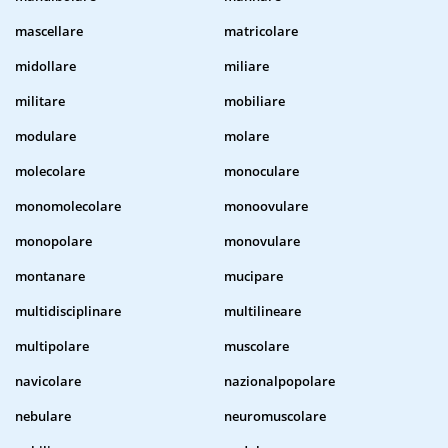
mascellare
matricolare
midollare
miliare
militare
mobiliare
modulare
molare
molecolare
monoculare
monomolecolare
monoovulare
monopolare
monovulare
montanare
mucipare
multidisciplinare
multilineare
multipolare
muscolare
navicolare
nazionalpopolare
nebulare
neuromuscolare