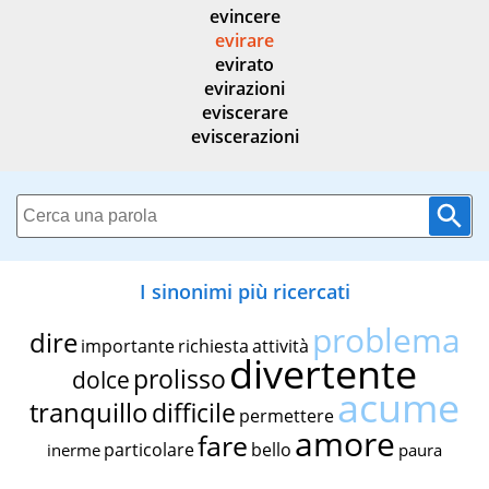
evincere
evirare
evirato
evirazioni
eviscerare
eviscerazioni
I sinonimi più ricercati
problema
dire
importante
richiesta
attività
divertente
prolisso
dolce
acume
tranquillo
difficile
permettere
amore
fare
particolare
bello
inerme
paura