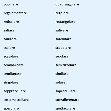
pupillare
quadrangolare
regolamentare
regolare
reticolare
rettangolare
saliare
salivare
salutare
satellitare
scalare
scapolare
scatolare
secolare
semibarbare
semicircolare
semilunare
similare
singolare
solare
soppracciliare
sopracciliare
sottomascellare
sovralimentare
speculare
spettacolare