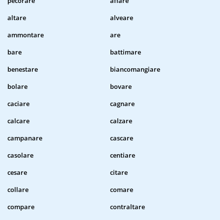
pecorare
affare
altare
alveare
ammontare
are
bare
battimare
benestare
biancomangiare
bolare
bovare
caciare
cagnare
calcare
calzare
campanare
cascare
casolare
centiare
cesare
citare
collare
comare
compare
contraltare