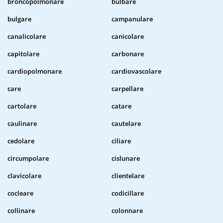
broncopolmonare
bulbare
bulgare
campanulare
canalicolare
canicolare
capitolare
carbonare
cardiopolmonare
cardiovascolare
care
carpellare
cartolare
catare
caulinare
cautelare
cedolare
ciliare
circumpolare
cislunare
clavicolare
clientelare
cocleare
codicillare
collinare
colonnare