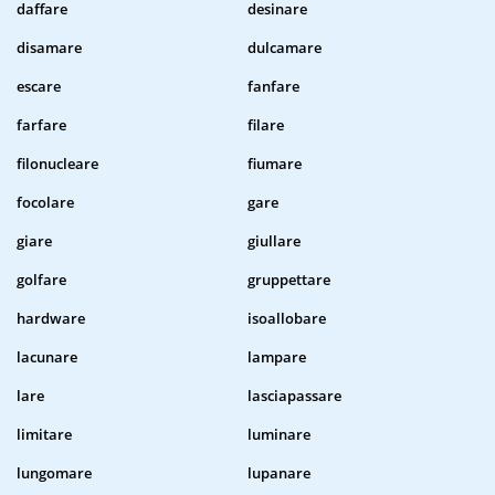
daffare
desinare
disamare
dulcamare
escare
fanfare
farfare
filare
filonucleare
fiumare
focolare
gare
giare
giullare
golfare
gruppettare
hardware
isoallobare
lacunare
lampare
lare
lasciapassare
limitare
luminare
lungomare
lupanare