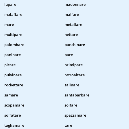
lupare
madonnare
malaffare
malfare
mare
metallare
multipare
nettare
palombare
panchinare
paninare
pare
picare
primipare
pulvinare
retroaltare
rockettare
salinare
samare
santabarbare
scopamare
solfare
solfatare
spazzamare
tagliamare
tare