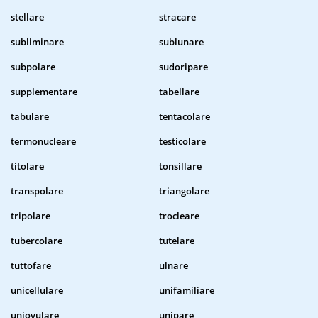
stellare
stracare
subliminare
sublunare
subpolare
sudoripare
supplementare
tabellare
tabulare
tentacolare
termonucleare
testicolare
titolare
tonsillare
transpolare
triangolare
tripolare
trocleare
tubercolare
tutelare
tuttofare
ulnare
unicellulare
unifamiliare
uniovulare
unipare