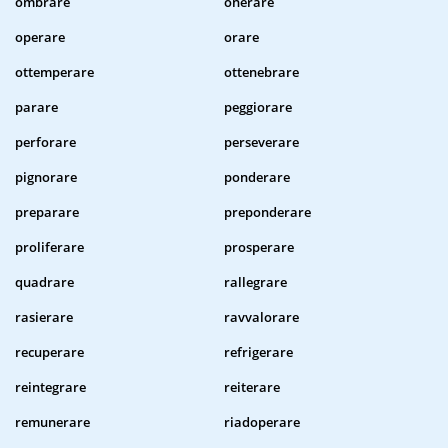
ombrare
onerare
operare
orare
ottemperare
ottenebrare
parare
peggiorare
perforare
perseverare
pignorare
ponderare
preparare
preponderare
proliferare
prosperare
quadrare
rallegrare
rasierare
ravvalorare
recuperare
refrigerare
reintegrare
reiterare
remunerare
riadoperare