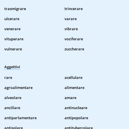
trasmigrare
trincerare
ulcerare
varare
venerare
vibrare
vituperare
vociferare
vulnerare
zuccherare
Aggettivi
rare
acellulare
agroalimentare
alimentare
alveolare
amare
ancillare
antinucleare
antiparlamentare
antipopolare
antisolare
antitubercolare