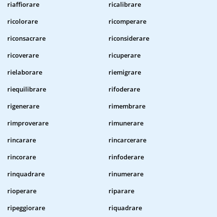
riaffiorare
ricalibrare
ricolorare
ricomperare
riconsacrare
riconsiderare
ricoverare
ricuperare
rielaborare
riemigrare
riequilibrare
rifoderare
rigenerare
rimembrare
rimproverare
rimunerare
rincarare
rincarcerare
rincorare
rinfoderare
rinquadrare
rinumerare
rioperare
riparare
ripeggiorare
riquadrare