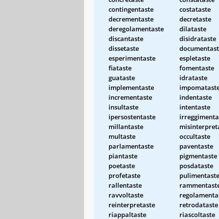
contingentaste
costataste
decrementaste
decretaste
deregolamentaste
dilataste
discantaste
disidrataste
dissetaste
documentast
esperimentaste
espletaste
fiataste
fomentaste
guataste
idrataste
implementaste
impomatast
incrementaste
indentaste
insultaste
intentaste
ipersostentaste
irreggimenta
millantaste
misinterpret
multaste
occultaste
parlamentaste
paventaste
piantaste
pigmentaste
poetaste
posdataste
profetaste
pulimentast
rallentaste
rammentast
ravvoltaste
regolamenta
reinterpretaste
retrodataste
riappaltaste
riascoltaste