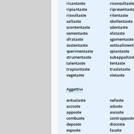
ricantaste
riconsultaste
ripiantaste
ripresentast
risvoltaste
ritentaste
saltaste
sbollentaste
scontentaste
sdentaste
sementaste
sfataste
sfrataste
sgomentaste
sostentaste
sottoaliment
sperimentaste
spiantaste
strumentaste
subappaltas
talentaste
tentaste
trapiantaste
traslataste
vegetaste
vietaste
Aggettivi
entusiaste
nefaste
accoste
aduste
apposte
ascoste
combuste
contrappost
deposte
discoste
esposte
fauste