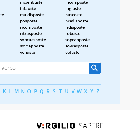
incombuste
incomposte
infauste
ingiuste
te
maldisposte
nascoste
posposte
predisposte
ricomposte
ridisposte
ritrasposte
robuste
sopraesposte
soprapposte
e
sovrapposte
sovresposte
venuste
vetuste
K
L
M
N
O
P
Q
R
S
T
U
V
W
X
Y
Z
SAPERE