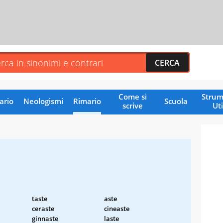
Come si
Strum
ario
Neologismi
Rimario
Scuola
scrive
Uti
taste
aste
ceraste
cineaste
ginnaste
laste