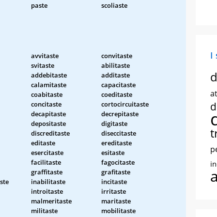
paste
scoliaste
I
avvitaste
convitaste
svitaste
abilitaste
d
addebitaste
additaste
calamitaste
capacitaste
at
coabitaste
coeditaste
concitaste
cortocircuitaste
d
decapitaste
decrepitaste
depositaste
digitaste
t
discreditaste
diseccitaste
editaste
ereditaste
p
esercitaste
esitaste
facilitaste
fagocitaste
i
graffitaste
grafitaste
ste
inabilitaste
incitaste
introitaste
irritaste
malmeritaste
maritaste
militaste
mobilitaste