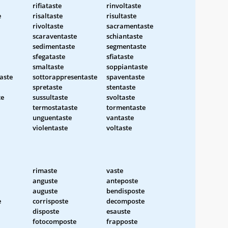
rifiataste
rinvoltaste
e
risaltaste
risultaste
rivoltaste
sacramentaste
scaraventaste
schiantaste
sedimentaste
segmentaste
sfegataste
sfiataste
smaltaste
soppiantaste
aste
sottorappresentaste
spaventaste
spretaste
stentaste
te
sussultaste
svoltaste
termostataste
tormentaste
unguentaste
vantaste
violentaste
voltaste
rimaste
vaste
anguste
anteposte
auguste
bendisposte
e
corrisposte
decomposte
disposte
esauste
fotocomposte
frapposte