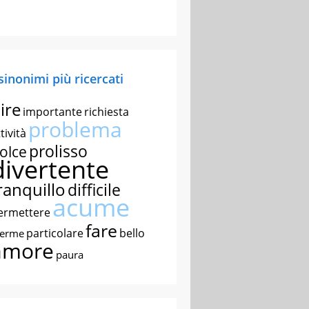
 sinonimi più ricercati
ire
importante
richiesta
problema
tività
prolisso
olce
divertente
ranquillo
difficile
acume
ermettere
fare
particolare
bello
nerme
amore
paura