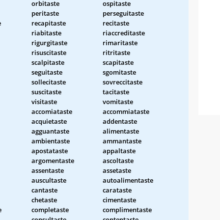
orbitaste
ospitaste
peritaste
perseguitaste
e
recapitaste
recitaste
riabitaste
riaccreditaste
rigurgitaste
rimaritaste
risuscitaste
ritritaste
scalpitaste
scapitaste
seguitaste
sgomitaste
sollecitaste
sovreccitaste
suscitaste
tacitaste
visitaste
vomitaste
accomiataste
accommiataste
acquietaste
addentaste
agguantaste
alimentaste
ambientaste
ammantaste
apostataste
appaltaste
argomentaste
ascoltaste
assentaste
assetaste
auscultaste
autoalimentaste
cantaste
carataste
chetaste
cimentaste
e
completaste
complimentaste
consultaste
contentaste