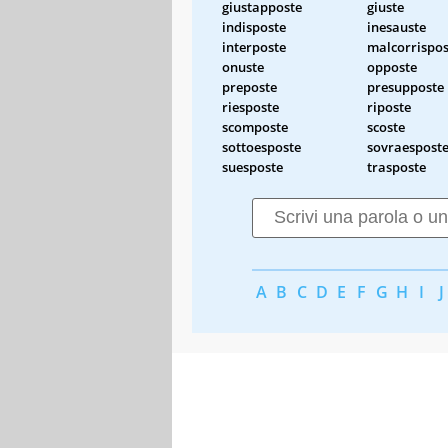
giustapposte
giuste
indisposte
inesauste
interposte
malcorrispos
onuste
opposte
preposte
presupposte
riesposte
riposte
scomposte
scoste
sottoesposte
sovraespost
suesposte
trasposte
A
B
C
D
E
F
G
H
I
J