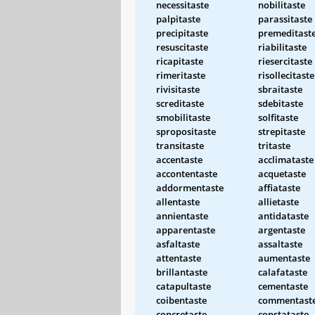
necessitaste
nobilitaste
palpitaste
parassitaste
precipitaste
premeditast
resuscitaste
riabilitaste
ricapitaste
riesercitaste
rimeritaste
risollecitaste
rivisitaste
sbraitaste
screditaste
sdebitaste
smobilitaste
solfitaste
spropositaste
strepitaste
transitaste
tritaste
accentaste
acclimataste
accontentaste
acquetaste
addormentaste
affiataste
allentaste
allietaste
annientaste
antidataste
apparentaste
argentaste
asfaltaste
assaltaste
attentaste
aumentaste
brillantaste
calafataste
catapultaste
cementaste
coibentaste
commentast
concretaste
constataste