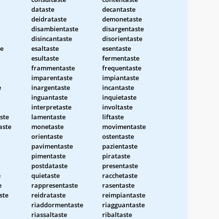
dataste
decantaste
deidrataste
demonetaste
disambientaste
disargentaste
disincantaste
disorientaste
e
esaltaste
esentaste
esultaste
fermentaste
frammentaste
frequentaste
imparentaste
impiantaste
e
inargentaste
incantaste
inguantaste
inquietaste
interpretaste
involtaste
ste
lamentaste
liftaste
aste
monetaste
movimentaste
orientaste
ostentaste
pavimentaste
pazientaste
pimentaste
pirataste
postdataste
presentaste
e
quietaste
racchetaste
e
rappresentaste
rasentaste
ste
reidrataste
reimpiantaste
riaddormentaste
riagguantaste
riassaltaste
ribaltaste