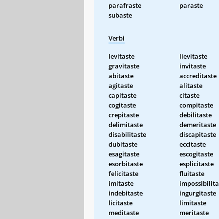
parafraste
paraste
subaste
Verbi
levitaste
lievitaste
gravitaste
invitaste
abitaste
accreditaste
agitaste
alitaste
capitaste
citaste
cogitaste
compitaste
crepitaste
debilitaste
delimitaste
demeritaste
disabilitaste
discapitaste
dubitaste
eccitaste
esagitaste
escogitaste
esorbitaste
esplicitaste
felicitaste
fluitaste
imitaste
impossibilita
indebitaste
ingurgitaste
licitaste
limitaste
meditaste
meritaste