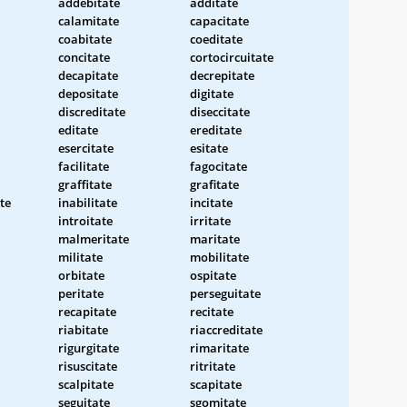
addebitate
additate
calamitate
capacitate
coabitate
coeditate
concitate
cortocircuitate
decapitate
decrepitate
depositate
digitate
discreditate
diseccitate
editate
ereditate
esercitate
esitate
facilitate
fagocitate
graffitate
grafitate
te
inabilitate
incitate
introitate
irritate
malmeritate
maritate
militate
mobilitate
orbitate
ospitate
peritate
perseguitate
recapitate
recitate
riabitate
riaccreditate
rigurgitate
rimaritate
risuscitate
ritritate
scalpitate
scapitate
seguitate
sgomitate