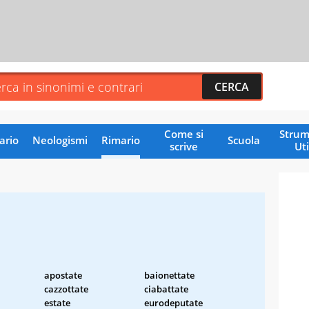
Come si
Strum
ario
Neologismi
Rimario
Scuola
scrive
Uti
apostate
baionettate
cazzottate
ciabattate
estate
eurodeputate