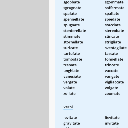
sgobbate
sgommate
sgrugnate
soffermate
spalate
spallate
spennellate
spiedate
spugnate
stacciate
stenterellate
stereobate
stimmate
stincate
stornellate
strigliate
suricate
sventagliate
tartufate
tascate
tombolate
tonnellate
trenate
trincate
unghiate
vaccate
vanesiate
vangate
vergate
vigliaccate
volate
volgate
zollate
zoomate
Verbi
levitate
lievitate
gravitate
invitate