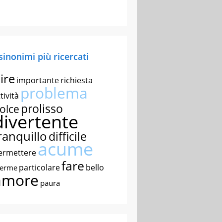
 sinonimi più ricercati
ire
importante
richiesta
problema
tività
prolisso
olce
divertente
ranquillo
difficile
acume
ermettere
fare
particolare
bello
nerme
amore
paura