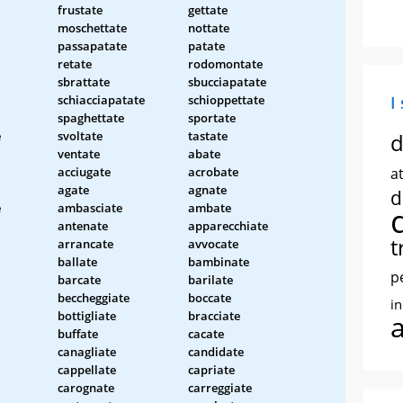
frustate
gettate
moschettate
nottate
passapatate
patate
retate
rodomontate
sbrattate
sbucciapatate
schiacciapatate
schioppettate
I
spaghettate
sportate
e
svoltate
tastate
d
ventate
abate
acciugate
acrobate
at
agate
agnate
d
e
ambasciate
ambate
antenate
apparecchiate
t
arrancate
avvocate
ballate
bambinate
p
barcate
barilate
beccheggiate
boccate
i
bottigliate
bracciate
buffate
cacate
canagliate
candidate
cappellate
capriate
carognate
carreggiate