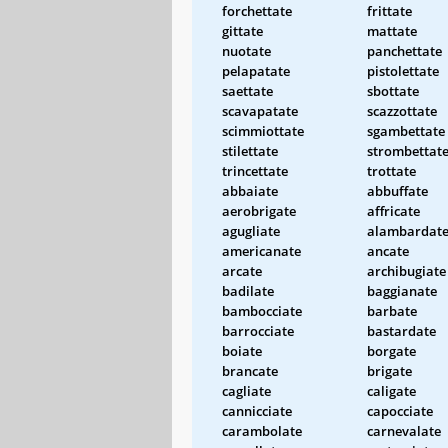
forchettate
frittate
gittate
mattate
nuotate
panchettate
pelapatate
pistolettate
saettate
sbottate
scavapatate
scazzottate
scimmiottate
sgambettate
stilettate
strombettat
trincettate
trottate
abbaiate
abbuffate
aerobrigate
affricate
agugliate
alambardat
americanate
ancate
arcate
archibugiate
badilate
baggianate
bambocciate
barbate
barrocciate
bastardate
boiate
borgate
brancate
brigate
cagliate
caligate
cannicciate
capocciate
carambolate
carnevalate