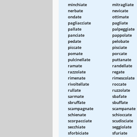
minchiate
mitragliate
nerbate
nevicate
ondate
ottimate
pagliacciate
pagliate
pallate
palpeggiate
panciate
pappolate
pedate
pelobate
piccate
pisciate
pomate
porcate
pulcinellate
puttanate
ramate
randellate
razzolate
regate
rimenate
rimescolate
rivoltellate
roccate
rullate
ruzzolate
sarmate
sbafate
sbruffate
sbuffate
scampagnate
scampanate
schienate
schioccate
scorpacciate
scudisciate
secchiate
seggiolate
sforbiciate
sfuriate