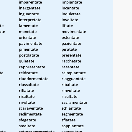
imparentate
impiantate
inargentate
incantate
inguantate
inquietate
interpretate
involtate
te
lamentate
liftate
ate
monetate
movimentate
orientate
ostentate
pavimentate
pazientate
pimentate
piratate
postdatate
presentate
quietate
racchetate
rappresentate
rasentate
te
reidratate
reimpiantate
riaddormentate
riagguantate
riassaltate
ribaltate
rifiatate
rinvoltate
risaltate
risultate
rivoltate
sacramentate
scaraventate
schiantate
sedimentate
segmentate
sfegatate
sfiatate
smaltate
soppiantate
ate
sottorappresentate
spaventate