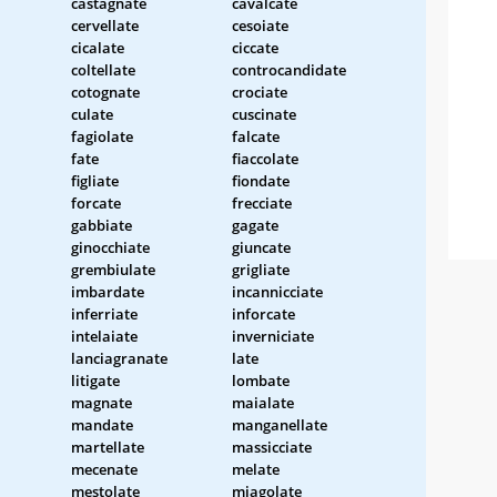
castagnate
cavalcate
cervellate
cesoiate
cicalate
ciccate
coltellate
controcandidate
cotognate
crociate
culate
cuscinate
fagiolate
falcate
fate
fiaccolate
figliate
fiondate
forcate
frecciate
gabbiate
gagate
ginocchiate
giuncate
grembiulate
grigliate
imbardate
incannicciate
inferriate
inforcate
intelaiate
inverniciate
lanciagranate
late
litigate
lombate
magnate
maialate
mandate
manganellate
martellate
massicciate
mecenate
melate
mestolate
miagolate