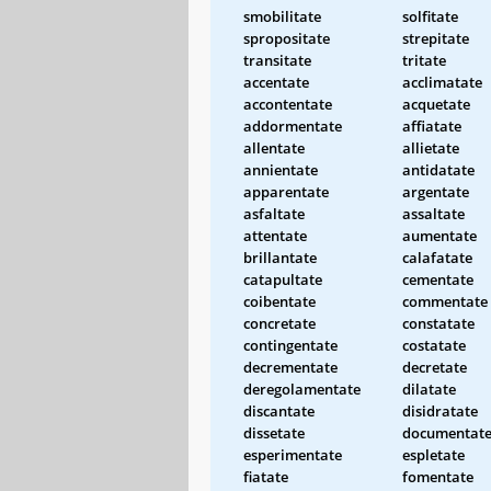
smobilitate
solfitate
spropositate
strepitate
transitate
tritate
accentate
acclimatate
accontentate
acquetate
addormentate
affiatate
allentate
allietate
annientate
antidatate
apparentate
argentate
asfaltate
assaltate
attentate
aumentate
brillantate
calafatate
catapultate
cementate
coibentate
commentate
concretate
constatate
contingentate
costatate
decrementate
decretate
deregolamentate
dilatate
discantate
disidratate
dissetate
documentat
esperimentate
espletate
fiatate
fomentate