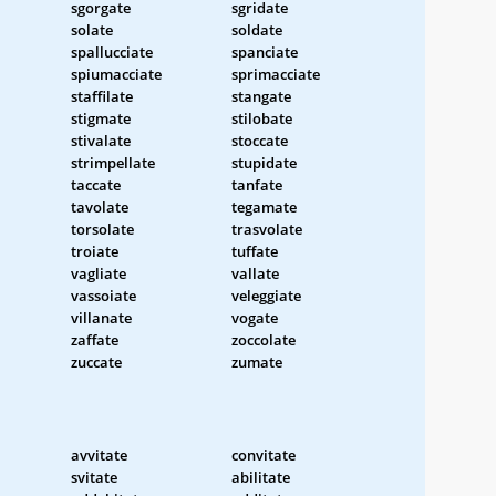
sgorgate
sgridate
solate
soldate
spallucciate
spanciate
spiumacciate
sprimacciate
staffilate
stangate
stigmate
stilobate
stivalate
stoccate
strimpellate
stupidate
taccate
tanfate
tavolate
tegamate
torsolate
trasvolate
troiate
tuffate
vagliate
vallate
vassoiate
veleggiate
villanate
vogate
zaffate
zoccolate
zuccate
zumate
avvitate
convitate
svitate
abilitate