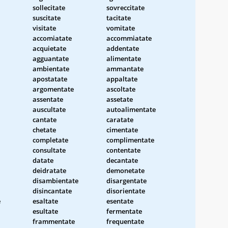
sollecitate
sovreccitate
suscitate
tacitate
visitate
vomitate
accomiatate
accommiatate
acquietate
addentate
agguantate
alimentate
ambientate
ammantate
apostatate
appaltate
argomentate
ascoltate
assentate
assetate
auscultate
autoalimentate
cantate
caratate
chetate
cimentate
completate
complimentate
consultate
contentate
datate
decantate
deidratate
demonetate
disambientate
disargentate
disincantate
disorientate
e
esaltate
esentate
esultate
fermentate
frammentate
frequentate