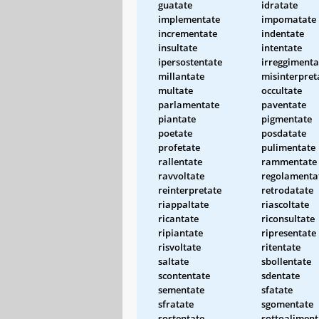
guatate
idratate
implementate
impomatate
incrementate
indentate
insultate
intentate
ipersostentate
irreggimenta
millantate
misinterpret
multate
occultate
parlamentate
paventate
piantate
pigmentate
poetate
posdatate
profetate
pulimentate
rallentate
rammentate
ravvoltate
regolamenta
reinterpretate
retrodatate
riappaltate
riascoltate
ricantate
riconsultate
ripiantate
ripresentate
risvoltate
ritentate
saltate
sbollentate
scontentate
sdentate
sementate
sfatate
sfratate
sgomentate
sostentate
sottoaliment