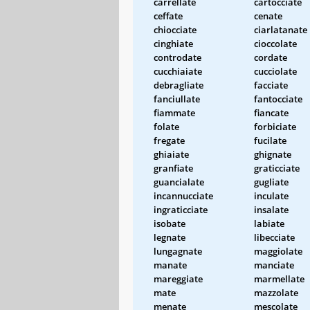
carrellate
cartocciate
ceffate
cenate
chiocciate
ciarlatanate
cinghiate
cioccolate
controdate
cordate
cucchiaiate
cucciolate
debragliate
facciate
fanciullate
fantocciate
fiammate
fiancate
folate
forbiciate
fregate
fucilate
ghiaiate
ghignate
granfiate
graticciate
guancialate
gugliate
incannucciate
inculate
ingraticciate
insalate
isobate
labiate
legnate
libecciate
lungagnate
maggiolate
manate
manciate
mareggiate
marmellate
mate
mazzolate
menate
mescolate