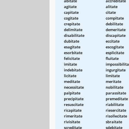
abitate
accreditate
agitate
alitate
capitate
citate
cogitate
compitate
crepitate
debilitate
delimitate
demeritate
disabilitate
discapitate
dubitate
eccitate
esagitate
escogitate
esorbitate
esplicitate
felicitate
fluitate
imitate
impossibilita
indebitate
ingurgitate
licitate
limitate
meditate
meritate
necessitate
nobilitate
palpitate
parassitate
precipitate
premeditate
resuscitate
riabilitate
ricapitate
riesercitate
rimeritate
risollecitate
rivisitate
sbraitate
screditate
sdebitate