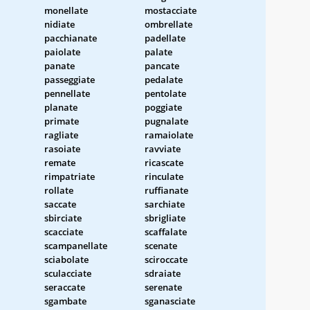
monellate
mostacciate
nidiate
ombrellate
pacchianate
padellate
paiolate
palate
panate
pancate
passeggiate
pedalate
pennellate
pentolate
planate
poggiate
primate
pugnalate
ragliate
ramaiolate
rasoiate
ravviate
remate
ricascate
rimpatriate
rinculate
rollate
ruffianate
saccate
sarchiate
sbirciate
sbrigliate
scacciate
scaffalate
scampanellate
scenate
sciabolate
sciroccate
sculacciate
sdraiate
seraccate
serenate
sgambate
sganasciate