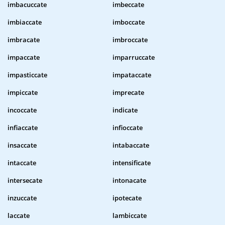
imbacuccate
imbeccate
imbiaccate
imboccate
imbracate
imbroccate
impaccate
imparruccate
impasticcate
impataccate
impiccate
imprecate
incoccate
indicate
infiaccate
infioccate
insaccate
intabaccate
intaccate
intensificate
intersecate
intonacate
inzuccate
ipotecate
laccate
lambiccate