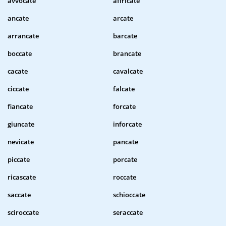
avvocate
affricate
ancate
arcate
arrancate
barcate
boccate
brancate
cacate
cavalcate
ciccate
falcate
fiancate
forcate
giuncate
inforcate
nevicate
pancate
piccate
porcate
ricascate
roccate
saccate
schioccate
sciroccate
seraccate