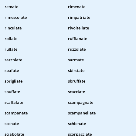
remate
rimenate
rimescolate
rimpatriate
rinculate
rivoltellate
rollate
ruffianate
rullate
ruzzolate
sarchiate
sarmate
sbafate
sbirciate
sbrigliate
sbruffate
sbuffate
scacciate
scaffalate
scampagnate
scampanate
scampanellate
scenate
schienate
sciabolate
scorpacciate