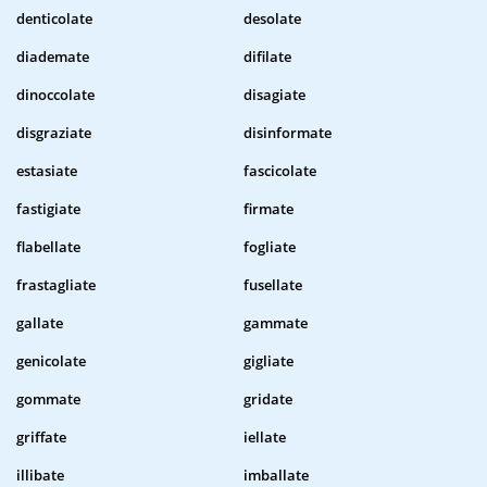
denticolate
desolate
diademate
difilate
dinoccolate
disagiate
disgraziate
disinformate
estasiate
fascicolate
fastigiate
firmate
flabellate
fogliate
frastagliate
fusellate
gallate
gammate
genicolate
gigliate
gommate
gridate
griffate
iellate
illibate
imballate