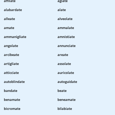
affilate
agiate
alabardate
alate
alleate
alveolate
amate
ammalate
ammanigliate
amnistiate
angolate
annunciate
arcibeate
areate
artigliate
assolate
atticciate
auricolate
autoblindate
autoguidate
bandate
beate
benamate
beneamate
bicromate
bilabiate