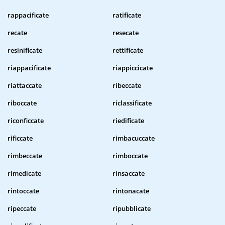
rappacificate
ratificate
recate
resecate
resinificate
rettificate
riappacificate
riappiccicate
riattaccate
ribeccate
riboccate
riclassificate
riconficcate
riedificate
rificcate
rimbacuccate
rimbeccate
rimboccate
rimedicate
rinsaccate
rintoccate
rintonacate
ripeccate
ripubblicate