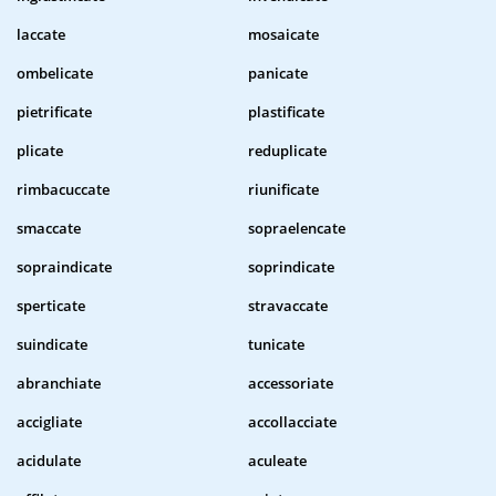
laccate
mosaicate
ombelicate
panicate
pietrificate
plastificate
plicate
reduplicate
rimbacuccate
riunificate
smaccate
sopraelencate
sopraindicate
soprindicate
sperticate
stravaccate
suindicate
tunicate
abranchiate
accessoriate
accigliate
accollacciate
acidulate
aculeate