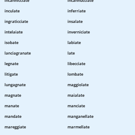
incannicciate
incannucciate
inculate
inferriate
ingraticciate
insalate
intelaiate
inverniciate
isobate
labiate
lanciagranate
late
legnate
libecciate
litigate
lombate
lungagnate
maggiolate
magnate
maialate
manate
manciate
mandate
manganellate
mareggiate
marmellate