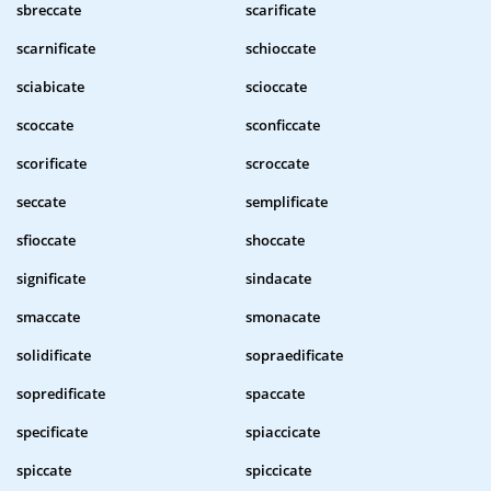
sbreccate
scarificate
scarnificate
schioccate
sciabicate
scioccate
scoccate
sconficcate
scorificate
scroccate
seccate
semplificate
sfioccate
shoccate
significate
sindacate
smaccate
smonacate
solidificate
sopraedificate
sopredificate
spaccate
specificate
spiaccicate
spiccate
spiccicate