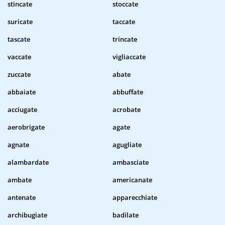
stincate
stoccate
suricate
taccate
tascate
trincate
vaccate
vigliaccate
zuccate
abate
abbaiate
abbuffate
acciugate
acrobate
aerobrigate
agate
agnate
agugliate
alambardate
ambasciate
ambate
americanate
antenate
apparecchiate
archibugiate
badilate