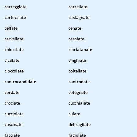
carreggiate
carrellate
cartocciate
castagnate
ceffate
cenate
cervellate
cesoiate
chiocciate
ciarlatanate
cicalate
cinghiate
cioccolate
coltellate
controcandidate
controdate
cordate
cotognate
crociate
cucchiaiate
cucciolate
culate
cuscinate
debragliate
facciate
fagiolate