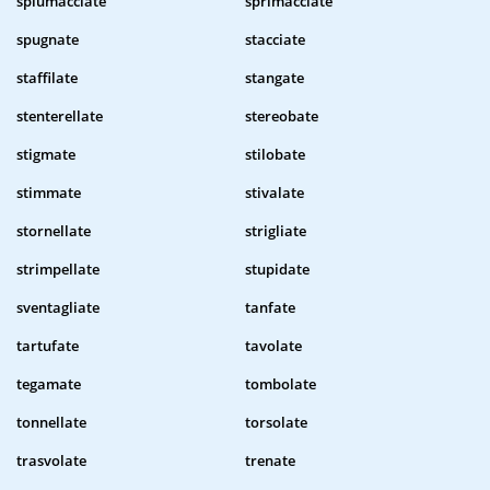
spiumacciate
sprimacciate
spugnate
stacciate
staffilate
stangate
stenterellate
stereobate
stigmate
stilobate
stimmate
stivalate
stornellate
strigliate
strimpellate
stupidate
sventagliate
tanfate
tartufate
tavolate
tegamate
tombolate
tonnellate
torsolate
trasvolate
trenate