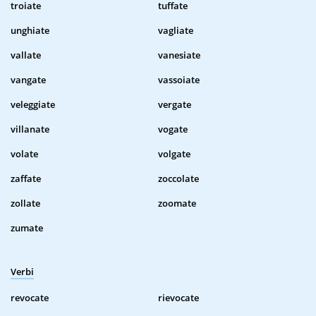
troiate
tuffate
unghiate
vagliate
vallate
vanesiate
vangate
vassoiate
veleggiate
vergate
villanate
vogate
volate
volgate
zaffate
zoccolate
zollate
zoomate
zumate
Verbi
revocate
rievocate