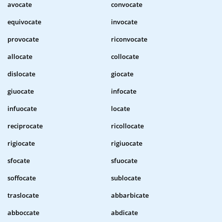
avocate
convocate
equivocate
invocate
provocate
riconvocate
allocate
collocate
dislocate
giocate
giuocate
infocate
infuocate
locate
reciprocate
ricollocate
rigiocate
rigiuocate
sfocate
sfuocate
soffocate
sublocate
traslocate
abbarbicate
abboccate
abdicate