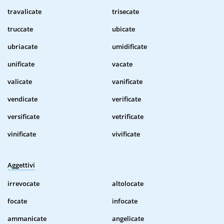
travalicate
trisecate
truccate
ubicate
ubriacate
umidificate
unificate
vacate
valicate
vanificate
vendicate
verificate
versificate
vetrificate
vinificate
vivificate
Aggettivi
irrevocate
altolocate
focate
infocate
ammanicate
angelicate