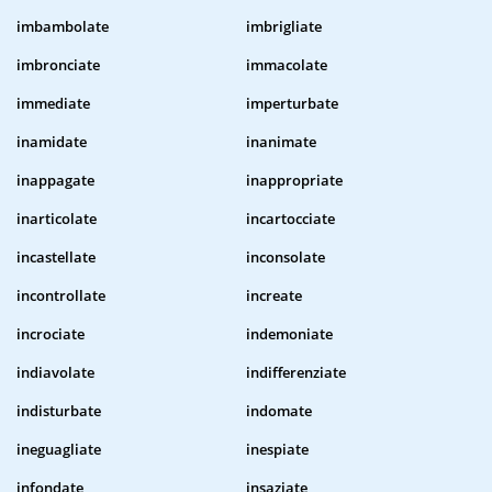
imbambolate
imbrigliate
imbronciate
immacolate
immediate
imperturbate
inamidate
inanimate
inappagate
inappropriate
inarticolate
incartocciate
incastellate
inconsolate
incontrollate
increate
incrociate
indemoniate
indiavolate
indifferenziate
indisturbate
indomate
ineguagliate
inespiate
infondate
insaziate