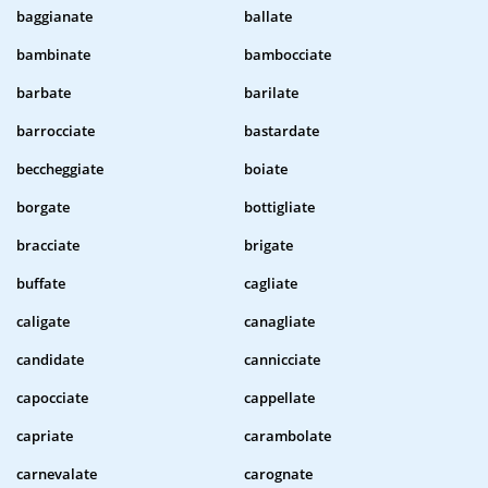
baggianate
ballate
bambinate
bambocciate
barbate
barilate
barrocciate
bastardate
beccheggiate
boiate
borgate
bottigliate
bracciate
brigate
buffate
cagliate
caligate
canagliate
candidate
cannicciate
capocciate
cappellate
capriate
carambolate
carnevalate
carognate