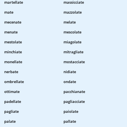
martellate
massicciate
mate
mazzolate
mecenate
melate
menate
mescolate
mestolate
miagolate
minchiate
mitragliate
monellate
mostacciate
nerbate
nidiate
ombrellate
ondate
ottimate
pacchianate
padellate
pagliacciate
pagliate
paiolate
palate
pallate