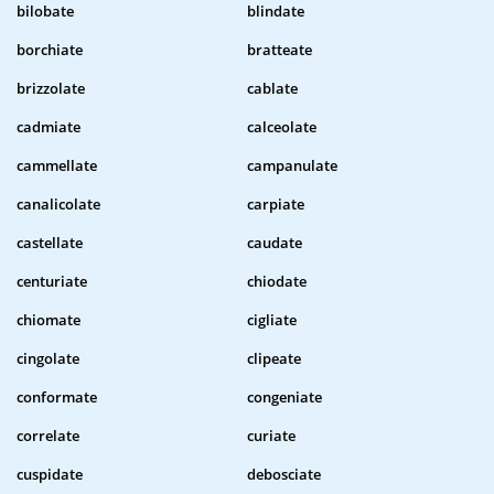
bilobate
blindate
borchiate
bratteate
brizzolate
cablate
cadmiate
calceolate
cammellate
campanulate
canalicolate
carpiate
castellate
caudate
centuriate
chiodate
chiomate
cigliate
cingolate
clipeate
conformate
congeniate
correlate
curiate
cuspidate
debosciate