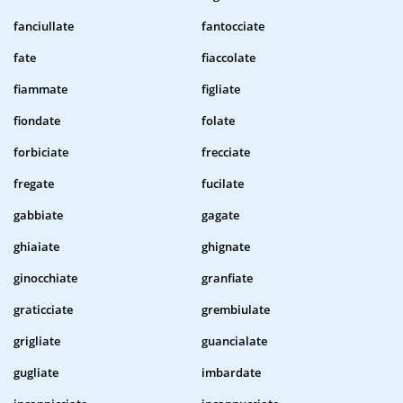
fanciullate
fantocciate
fate
fiaccolate
fiammate
figliate
fiondate
folate
forbiciate
frecciate
fregate
fucilate
gabbiate
gagate
ghiaiate
ghignate
ginocchiate
granfiate
graticciate
grembiulate
grigliate
guancialate
gugliate
imbardate