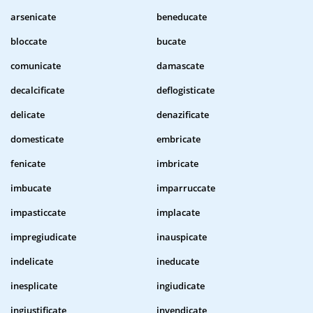
arsenicate
beneducate
bloccate
bucate
comunicate
damascate
decalcificate
deflogisticate
delicate
denazificate
domesticate
embricate
fenicate
imbricate
imbucate
imparruccate
impasticcate
implacate
impregiudicate
inauspicate
indelicate
ineducate
inesplicate
ingiudicate
ingiustificate
invendicate