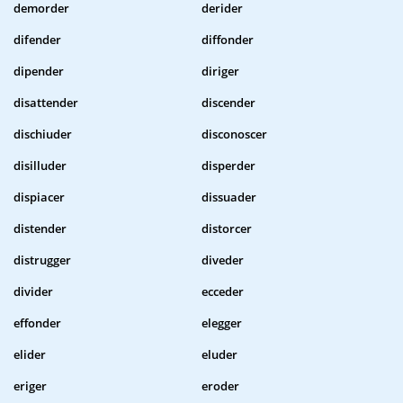
demorder
derider
difender
diffonder
dipender
diriger
disattender
discender
dischiuder
disconoscer
disilluder
disperder
dispiacer
dissuader
distender
distorcer
distrugger
diveder
divider
ecceder
effonder
elegger
elider
eluder
eriger
eroder