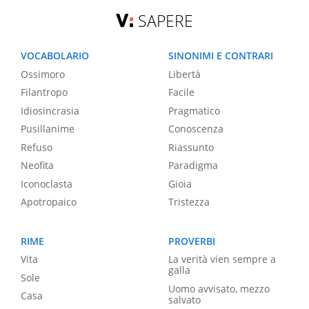
SAPERE
VOCABOLARIO
SINONIMI E CONTRARI
Ossimoro
Libertà
Filantropo
Facile
Idiosincrasia
Pragmatico
Pusillanime
Conoscenza
Refuso
Riassunto
Neofita
Paradigma
Iconoclasta
Gioia
Apotropaico
Tristezza
RIME
PROVERBI
Vita
La verità vien sempre a
galla
Sole
Uomo avvisato, mezzo
Casa
salvato