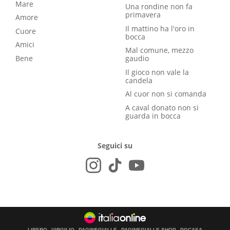
Mare
Una rondine non fa
primavera
Amore
Il mattino ha l'oro in
Cuore
bocca
Amici
Mal comune, mezzo
Bene
gaudio
Il gioco non vale la
candela
Al cuor non si comanda
A caval donato non si
guarda in bocca
Seguici su
LIBERO
VIRGILIO
PAGINEGIALLE
PAGINEGIALLE SHOP
PGCASA