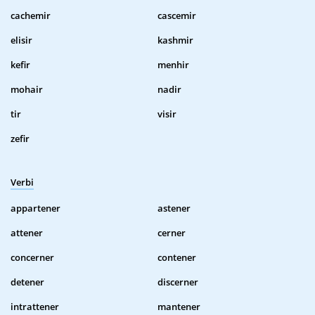
cachemir
cascemir
elisir
kashmir
kefir
menhir
mohair
nadir
tir
visir
zefir
Verbi
appartener
astener
attener
cerner
concerner
contener
detener
discerner
intrattener
mantener