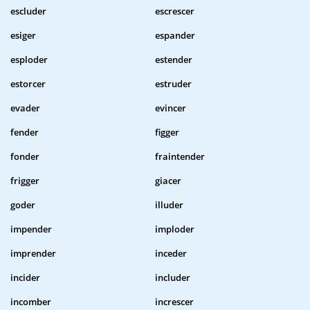
escluder
escrescer
esiger
espander
esploder
estender
estorcer
estruder
evader
evincer
fender
figger
fonder
fraintender
frigger
giacer
goder
illuder
impender
imploder
imprender
inceder
incider
includer
incomber
increscer