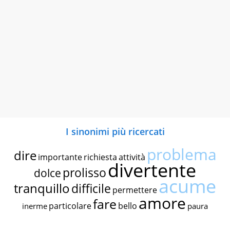
I sinonimi più ricercati
problema
dire
importante
richiesta
attività
divertente
prolisso
dolce
acume
tranquillo
difficile
permettere
amore
fare
particolare
bello
inerme
paura