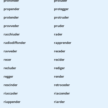
profonder
proluder
propender
protegger
protender
protruder
provveder
pruder
racchiuder
rader
radiodiffonder
rapprender
ravveder
receder
recer
recider
recluder
rediger
regger
render
rescinder
retroceder
riaccader
riaccender
riappender
riarder