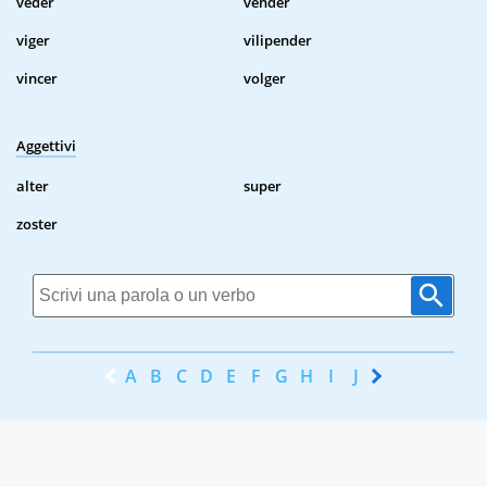
veder
vender
viger
vilipender
vincer
volger
Aggettivi
alter
super
zoster
A
B
C
D
E
F
G
H
I
J
K
L
M
N