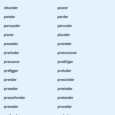
ottunder
pascer
pender
perder
persuader
pervader
piacer
plauder
posseder
preceder
precluder
preconoscer
precuocer
prediliger
prefigger
preluder
prender
prescinder
preseder
presieder
pressofonder
pretender
preveder
proceder