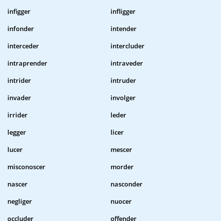
infigger
infligger
infonder
intender
interceder
intercluder
intraprender
intraveder
intrider
intruder
invader
involger
irrider
leder
legger
licer
lucer
mescer
misconoscer
morder
nascer
nasconder
negliger
nuocer
occluder
offender