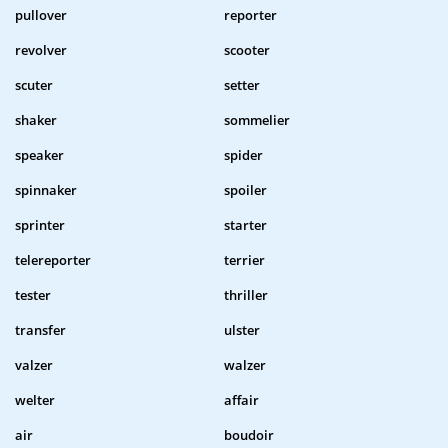
pullover
reporter
revolver
scooter
scuter
setter
shaker
sommelier
speaker
spider
spinnaker
spoiler
sprinter
starter
telereporter
terrier
tester
thriller
transfer
ulster
valzer
walzer
welter
affair
air
boudoir