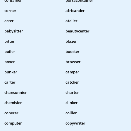
container
portacontainer
corner
africander
aster
atelier
babysitter
beautycenter
bitter
blazer
boiler
booster
boxer
browser
bunker
camper
carter
catcher
chansonnier
charter
chemisier
clinker
coherer
collier
computer
copywriter