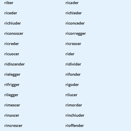
riber
ricader
riceder
richieder
richiuder
riconceder
riconoscer
ricorregger
ricreder
ricrescer
ricuocer
rider
ridiscender
ridivider
rielegger
rifonder
rifrigger
rigoder
rilegger
rilucer
rimescer
rimorder
rinascer
rinchiuder
rincrescer
rioffender