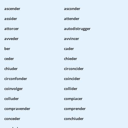
ascender
asconder
assider
attender
attorcer
autodistrugger
avveder
avvincer
ber
cader
ceder
chieder
chiuder
circoncider
circonfonder
coincider
coinvolger
collider
colluder
compiacer
compravender
comprender
conceder
conchiuder