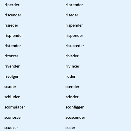
riperder
riprender
riscender
riseder
risieder
rispender
risplender
risponder
ristender
risucceder
ritorcer
riveder
rivender
rivincer
rivolger
roder
scader
scender
schiuder
scinder
scompiacer
sconfigger
sconoscer
scoscender
scuocer
seder