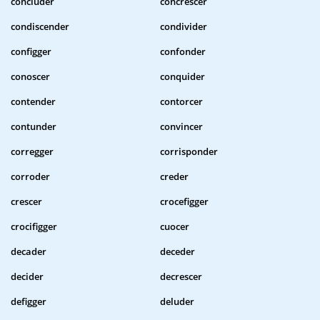
concluder
concrescer
condiscender
condivider
configger
confonder
conoscer
conquider
contender
contorcer
contunder
convincer
corregger
corrisponder
corroder
creder
crescer
crocefigger
crocifigger
cuocer
decader
deceder
decider
decrescer
defigger
deluder