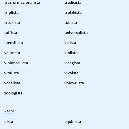
trasformazionalista
tredicista
triplista
trotzkista
trozkista
tubista
tuffista
universalista
utensilista
velista
velocista
violista
violoncellista
visagista
vitalista
vivaista
vocalista
volovelista
zoologista
Verbi
dista
equidista