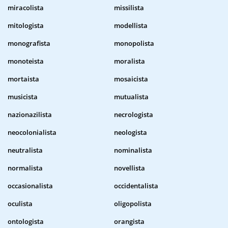
miracolista
missilista
mitologista
modellista
monografista
monopolista
monoteista
moralista
mortaista
mosaicista
musicista
mutualista
nazionazilista
necrologista
neocolonialista
neologista
neutralista
nominalista
normalista
novellista
occasionalista
occidentalista
oculista
oligopolista
ontologista
orangista