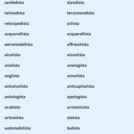
sanfedista
standista
talmudista
terzomondista
velocipedista
aclista
acquarellista
acquerellista
aeromodellista
affreschista
alcolista
alcoolista
analista
analogista
anglista
annalista
antialcolista
anticapitalista
antologista
apologista
arabista
armonicista
articolista
ateista
automobilista
balista