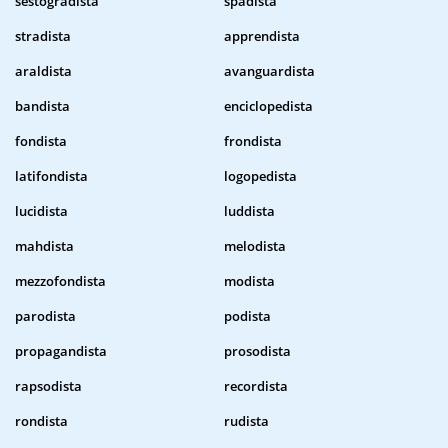
sestogradista
spadista
stradista
apprendista
araldista
avanguardista
bandista
enciclopedista
fondista
frondista
latifondista
logopedista
lucidista
luddista
mahdista
melodista
mezzofondista
modista
parodista
podista
propagandista
prosodista
rapsodista
recordista
rondista
rudista