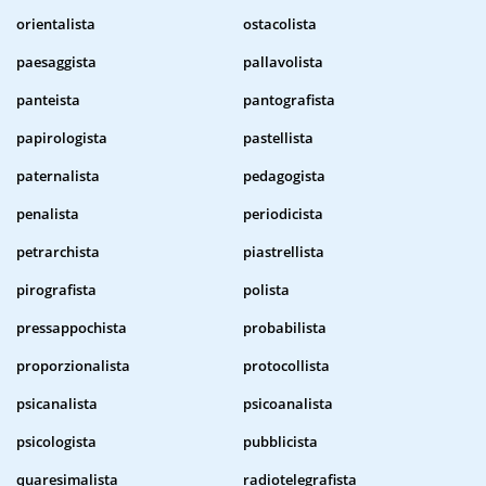
orientalista
ostacolista
paesaggista
pallavolista
panteista
pantografista
papirologista
pastellista
paternalista
pedagogista
penalista
periodicista
petrarchista
piastrellista
pirografista
polista
pressappochista
probabilista
proporzionalista
protocollista
psicanalista
psicoanalista
psicologista
pubblicista
quaresimalista
radiotelegrafista