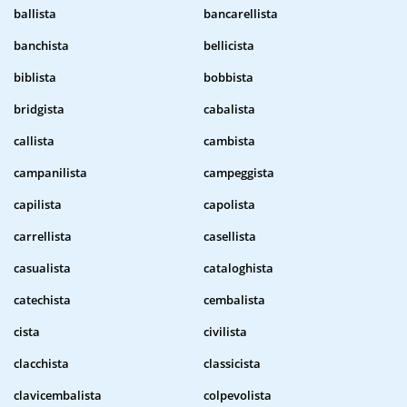
ballista
bancarellista
banchista
bellicista
biblista
bobbista
bridgista
cabalista
callista
cambista
campanilista
campeggista
capilista
capolista
carrellista
casellista
casualista
cataloghista
catechista
cembalista
cista
civilista
clacchista
classicista
clavicembalista
colpevolista