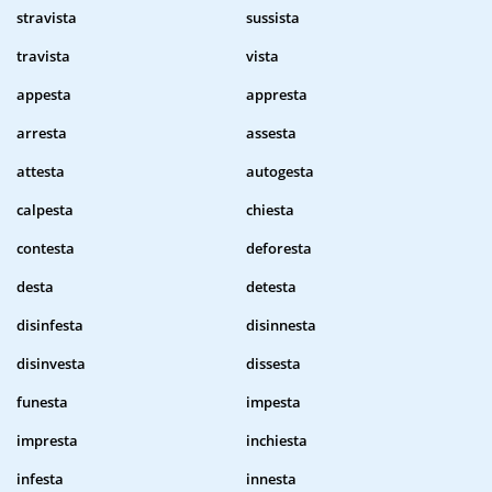
stravista
sussista
travista
vista
appesta
appresta
arresta
assesta
attesta
autogesta
calpesta
chiesta
contesta
deforesta
desta
detesta
disinfesta
disinnesta
disinvesta
dissesta
funesta
impesta
impresta
inchiesta
infesta
innesta