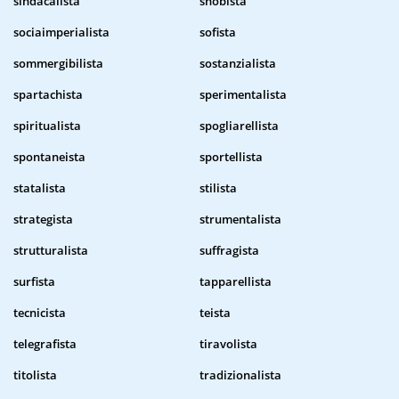
sindacalista
snobista
sociaimperialista
sofista
sommergibilista
sostanzialista
spartachista
sperimentalista
spiritualista
spogliarellista
spontaneista
sportellista
statalista
stilista
strategista
strumentalista
strutturalista
suffragista
surfista
tapparellista
tecnicista
teista
telegrafista
tiravolista
titolista
tradizionalista