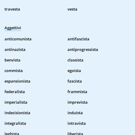
travesta
vesta
Aggettivi
anticomunista
antifascista
antinazista
antiprogressista
benvista
classista
commista
egoista
espansionista
fascista
federalista
frammista
imperialista
imprevista
indecisionista
induista
integralista
intravista
leghista
liberista