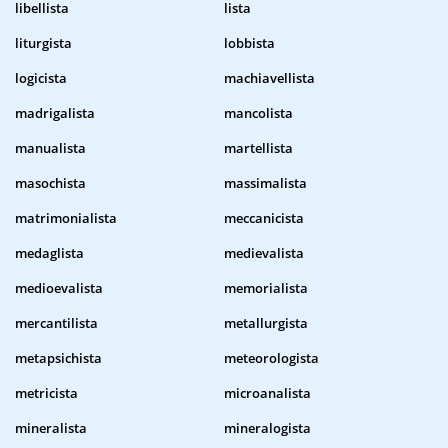
libellista
lista
liturgista
lobbista
logicista
machiavellista
madrigalista
mancolista
manualista
martellista
masochista
massimalista
matrimonialista
meccanicista
medaglista
medievalista
medioevalista
memorialista
mercantilista
metallurgista
metapsichista
meteorologista
metricista
microanalista
mineralista
mineralogista