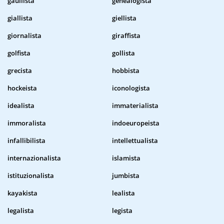
gaullista
genealogista
giallista
giellista
giornalista
giraffista
golfista
gollista
grecista
hobbista
hockeista
iconologista
idealista
immaterialista
immoralista
indoeuropeista
infallibilista
intellettualista
internazionalista
islamista
istituzionalista
jumbista
kayakista
lealista
legalista
legista