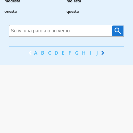
modesta
molesta
onesta
questa
A
B
C
D
E
F
G
H
I
J
K
L
M
N