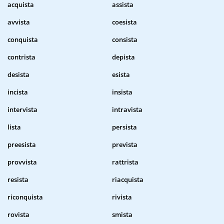
acquista
assista
avvista
coesista
conquista
consista
contrista
depista
desista
esista
incista
insista
intervista
intravista
lista
persista
preesista
prevista
provvista
rattrista
resista
riacquista
riconquista
rivista
rovista
smista