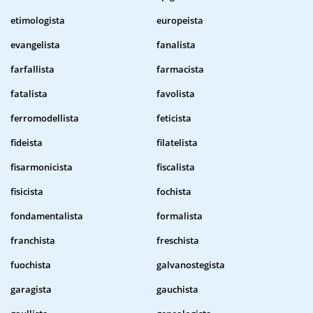
etimologista
europeista
evangelista
fanalista
farfallista
farmacista
fatalista
favolista
ferromodellista
feticista
fideista
filatelista
fisarmonicista
fiscalista
fisicista
fochista
fondamentalista
formalista
franchista
freschista
fuochista
galvanostegista
garagista
gauchista