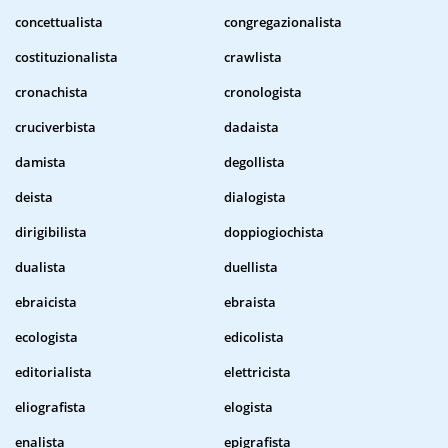
concettualista
congregazionalista
costituzionalista
crawlista
cronachista
cronologista
cruciverbista
dadaista
damista
degollista
deista
dialogista
dirigibilista
doppiogiochista
dualista
duellista
ebraicista
ebraista
ecologista
edicolista
editorialista
elettricista
eliografista
elogista
enalista
epigrafista