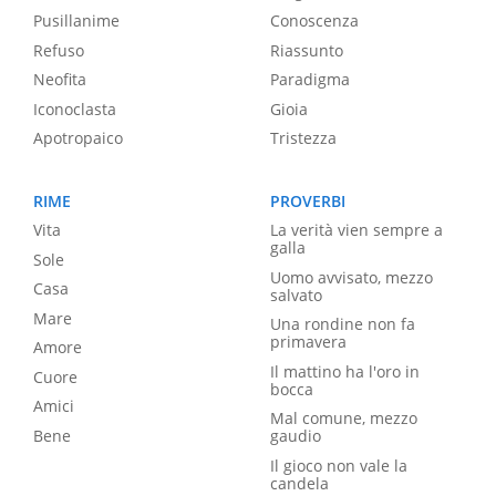
Pusillanime
Conoscenza
Refuso
Riassunto
Neofita
Paradigma
Iconoclasta
Gioia
Apotropaico
Tristezza
RIME
PROVERBI
Vita
La verità vien sempre a
galla
Sole
Uomo avvisato, mezzo
Casa
salvato
Mare
Una rondine non fa
primavera
Amore
Il mattino ha l'oro in
Cuore
bocca
Amici
Mal comune, mezzo
Bene
gaudio
Il gioco non vale la
candela