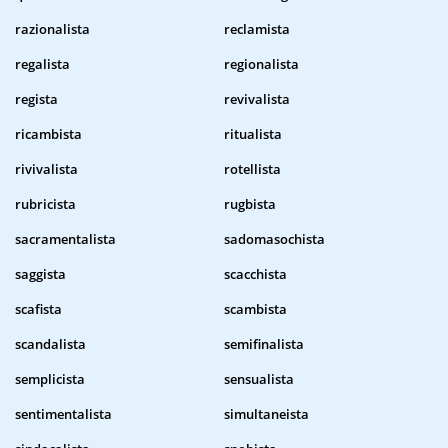
razionalista
reclamista
regalista
regionalista
regista
revivalista
ricambista
ritualista
rivivalista
rotellista
rubricista
rugbista
sacramentalista
sadomasochista
saggista
scacchista
scafista
scambista
scandalista
semifinalista
semplicista
sensualista
sentimentalista
simultaneista