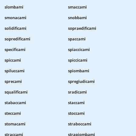
slombami
smaccami
smonacami
snobbami
solidificami
sopraedificami
sopredificami
spaccami
specificami
spiaccicami
spiccami
spiccicami
spiluccami
spiombami
sprecami
spregiudicami
squalificami
sradicami
stabaccami
staccami
steccami
stoccami
stomacami
straboccami
straccami
strapiombami