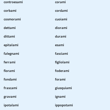
controesami
corami
corbami
cordami
cosmorami
cuoiami
dettami
diorami
dittami
durami
epitalami
esami
falegnami
fasciami
ferrami
figliolami
fiorami
foderami
fondami
forami
frascami
giusquiami
gravami
ignami
ipotalami
ippopotami