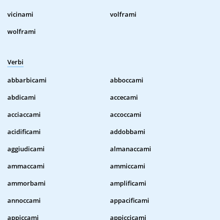
vicinami
volframi
wolframi
Verbi
abbarbicami
abboccami
abdicami
accecami
acciaccami
accoccami
acidificami
addobbami
aggiudicami
almanaccami
ammaccami
ammiccami
ammorbami
amplificami
annoccami
appacificami
appiccami
appiccicami