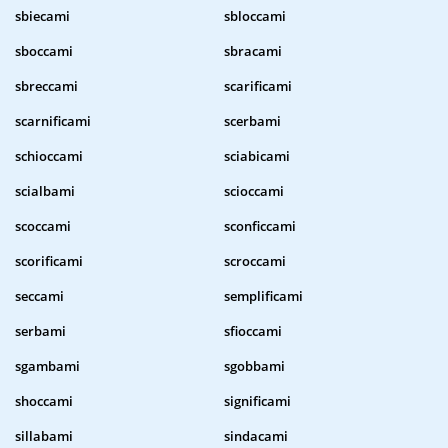
sbiecami
sbloccami
sboccami
sbracami
sbreccami
scarificami
scarnificami
scerbami
schioccami
sciabicami
scialbami
scioccami
scoccami
sconficcami
scorificami
scroccami
seccami
semplificami
serbami
sfioccami
sgambami
sgobbami
shoccami
significami
sillabami
sindacami