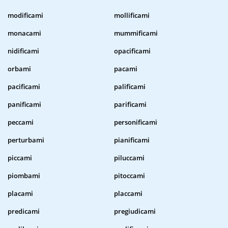
modificami
mollificami
monacami
mummificami
nidificami
opacificami
orbami
pacami
pacificami
palificami
panificami
parificami
peccami
personificami
perturbami
pianificami
piccami
piluccami
piombami
pitoccami
placami
placcami
predicami
pregiudicami