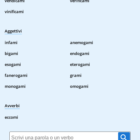
vendicami
verificami
vinificami
Aggettivi
infami
anemogami
bigami
endogami
esogami
eterogami
fanerogami
grami
monogami
omogami
Avverbi
eccomi