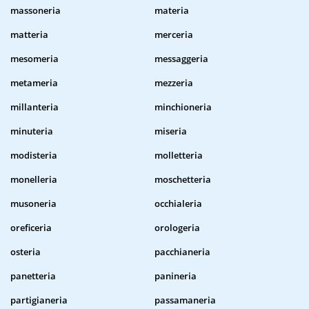
massoneria
materia
matteria
merceria
mesomeria
messaggeria
metameria
mezzeria
millanteria
minchioneria
minuteria
miseria
modisteria
molletteria
monelleria
moschetteria
musoneria
occhialeria
oreficeria
orologeria
osteria
pacchianeria
panetteria
panineria
partigianeria
passamaneria