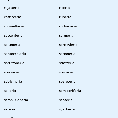
rigatteria
riseria
rosticceria
ruberia
rubinetteria
ruffianeria
saccenteria
salmeria
salumeria
sansevieria
santocchieria
saponeria
sbruffoneria
sciatteria
scorreria
scuderia
sdolcineria
segreteria
selleria
semiperiferia
semplicioneria
senseria
seteria
sgarberia