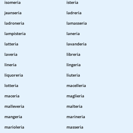
isomeria
isteria
jeanseria
ladreria
ladroneria
lamasseria
lampisteria
laneria
latteria
lavanderia
laveria
libreria
lineria
lingeria
liquoreria
liuteria
lotteria
macelleria
maceria
maglieria
malleveria
malteria
mangeria
marineria
marioleria
masseria