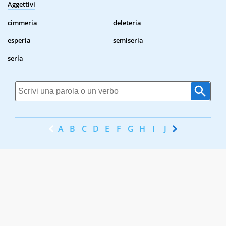
Aggettivi
cimmeria
deleteria
esperia
semiseria
seria
A
B
C
D
E
F
G
H
I
J
K
L
M
N