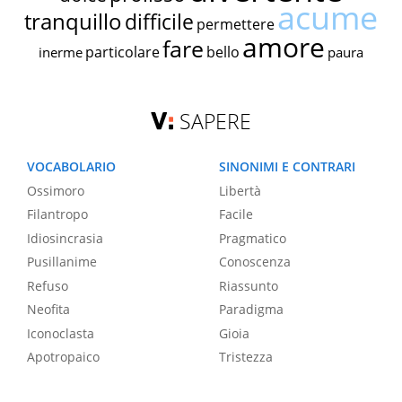
acume
tranquillo
difficile
permettere
amore
fare
particolare
bello
inerme
paura
SAPERE
VOCABOLARIO
SINONIMI E CONTRARI
Ossimoro
Libertà
Filantropo
Facile
Idiosincrasia
Pragmatico
Pusillanime
Conoscenza
Refuso
Riassunto
Neofita
Paradigma
Iconoclasta
Gioia
Apotropaico
Tristezza