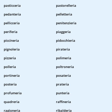
pasticceria
pastorelleria
pedanteria
pelletteria
pellicceria
penitenzieria
periferia
piaggeria
piccineria
pidocchieria
pignoleria
pirateria
pizzeria
polimeria
polleria
poltroneria
portineria
posateria
posteria
prateria
profumeria
punteria
quadreria
raffineria
ragioneria
ribalderia