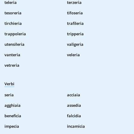
teleria
terzeria
tesoreria
tifoseria
tirchieria
trafileria
trappoleria
tripperia
utensileria
valigeria
vanteria
veleria
vetreria
Verbi
seria
acciaia
agghiaia
assedia
beneficia
falcidia
impecia
incamicia