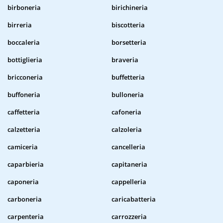
birboneria
birichineria
birreria
biscotteria
boccaleria
borsetteria
bottiglieria
braveria
bricconeria
buffetteria
buffoneria
bulloneria
caffetteria
cafoneria
calzetteria
calzoleria
camiceria
cancelleria
caparbieria
capitaneria
caponeria
cappelleria
carboneria
caricabatteria
carpenteria
carrozzeria