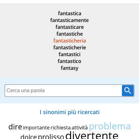
fantastica
fantasticamente
fantasticare
fantastiche
fantasticheria
fantasticherie
fantastici
fantastico
fantasy
I sinonimi più ricercati
problema
dire
importante
richiesta
attività
divertente
prolisso
dolce