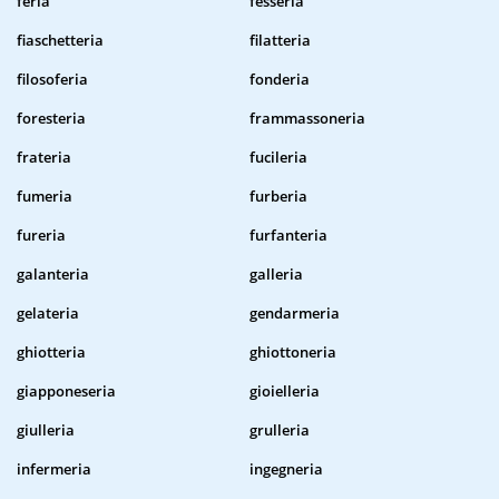
feria
fesseria
fiaschetteria
filatteria
filosoferia
fonderia
foresteria
frammassoneria
frateria
fucileria
fumeria
furberia
fureria
furfanteria
galanteria
galleria
gelateria
gendarmeria
ghiotteria
ghiottoneria
giapponeseria
gioielleria
giulleria
grulleria
infermeria
ingegneria