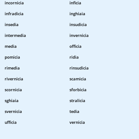
incornicia
inficia
infradicia
inghiaia
insedia
insudicia
intermedia
invernicia
media
officia
pomicia
ridia
rimedia
rinsudicia
rivernicia
scamicia
scornicia
sforbicia
sghiaia
stralicia
svernicia
tedia
ufficia
vernicia