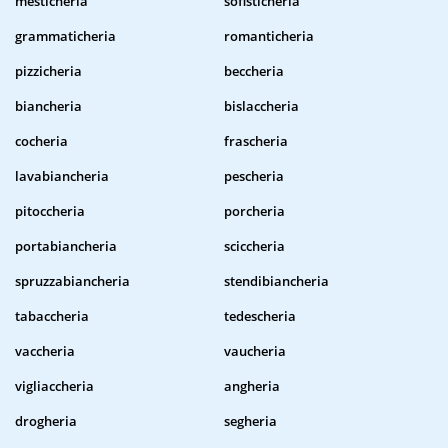
mesticheria
sofisticheria
grammaticheria
romanticheria
pizzicheria
beccheria
biancheria
bislaccheria
cocheria
frascheria
lavabiancheria
pescheria
pitoccheria
porcheria
portabiancheria
sciccheria
spruzzabiancheria
stendibiancheria
tabaccheria
tedescheria
vaccheria
vaucheria
vigliaccheria
angheria
drogheria
segheria