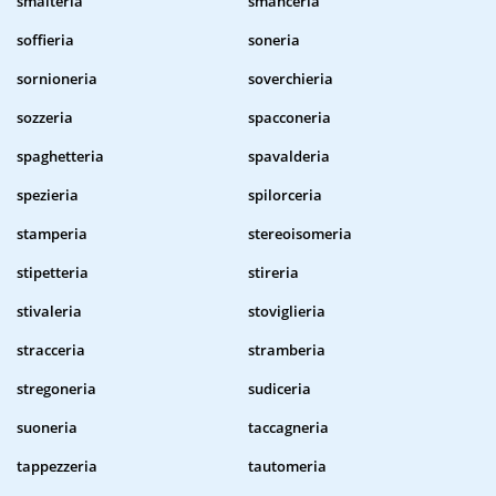
smalteria
smanceria
soffieria
soneria
sornioneria
soverchieria
sozzeria
spacconeria
spaghetteria
spavalderia
spezieria
spilorceria
stamperia
stereoisomeria
stipetteria
stireria
stivaleria
stoviglieria
stracceria
stramberia
stregoneria
sudiceria
suoneria
taccagneria
tappezzeria
tautomeria