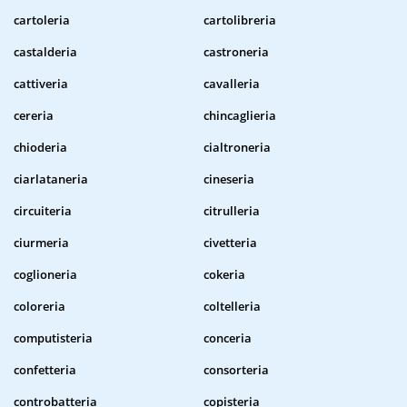
cartoleria
cartolibreria
castalderia
castroneria
cattiveria
cavalleria
cereria
chincaglieria
chioderia
cialtroneria
ciarlataneria
cineseria
circuiteria
citrulleria
ciurmeria
civetteria
coglioneria
cokeria
coloreria
coltelleria
computisteria
conceria
confetteria
consorteria
controbatteria
copisteria