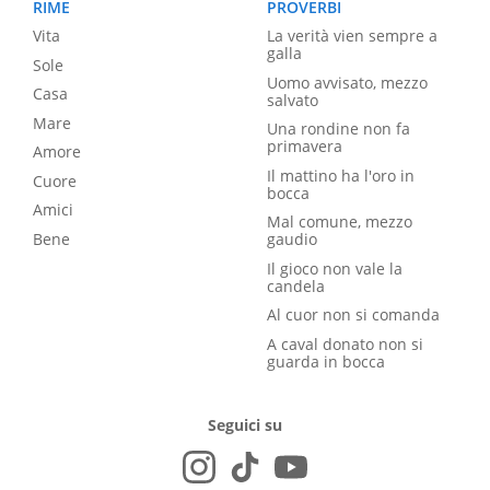
RIME
PROVERBI
Vita
La verità vien sempre a
galla
Sole
Uomo avvisato, mezzo
Casa
salvato
Mare
Una rondine non fa
primavera
Amore
Il mattino ha l'oro in
Cuore
bocca
Amici
Mal comune, mezzo
Bene
gaudio
Il gioco non vale la
candela
Al cuor non si comanda
A caval donato non si
guarda in bocca
Seguici su