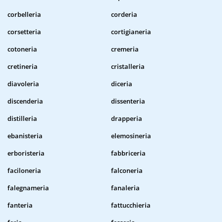
corbelleria
corderia
corsetteria
cortigianeria
cotoneria
cremeria
cretineria
cristalleria
diavoleria
diceria
discenderia
dissenteria
distilleria
drapperia
ebanisteria
elemosineria
erboristeria
fabbriceria
faciloneria
falconeria
falegnameria
fanaleria
fanteria
fattucchieria