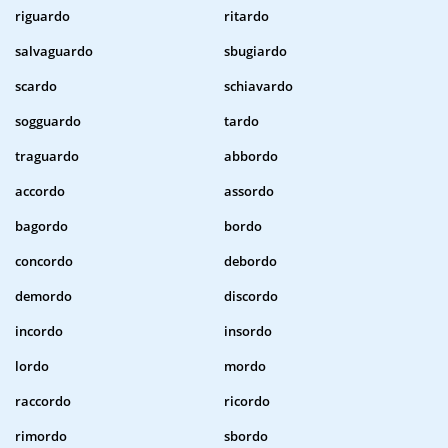
riguardo
ritardo
salvaguardo
sbugiardo
scardo
schiavardo
sogguardo
tardo
traguardo
abbordo
accordo
assordo
bagordo
bordo
concordo
debordo
demordo
discordo
incordo
insordo
lordo
mordo
raccordo
ricordo
rimordo
sbordo