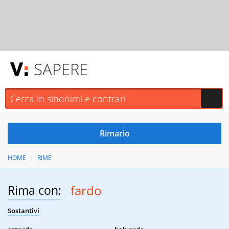
SAPERE
HOME
RIME
Rima con:
fardo
Sostantivi