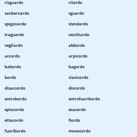
risguardo
ritardo
sanbernardo
sguardo
spigonardo
stendardo
traguardo
vecchiardo
vegliardo
abbordo
accordo
arpicordo
babordo
bagordo
bordo
clavicordo
disaccordo
discordo
entrobordo
entrofuoribordo
eptacordo
esacordo
ettacordo
fiordo
fuoribordo
monocordo