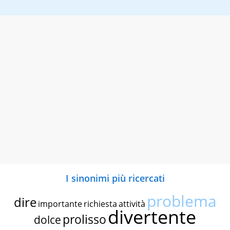
I sinonimi più ricercati
problema
dire
importante
richiesta
attività
divertente
prolisso
dolce