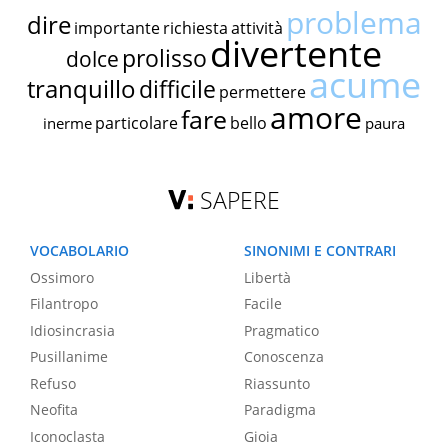
problema
dire
importante
richiesta
attività
divertente
prolisso
dolce
acume
tranquillo
difficile
permettere
amore
fare
particolare
bello
inerme
paura
SAPERE
VOCABOLARIO
SINONIMI E CONTRARI
Ossimoro
Libertà
Filantropo
Facile
Idiosincrasia
Pragmatico
Pusillanime
Conoscenza
Refuso
Riassunto
Neofita
Paradigma
Iconoclasta
Gioia