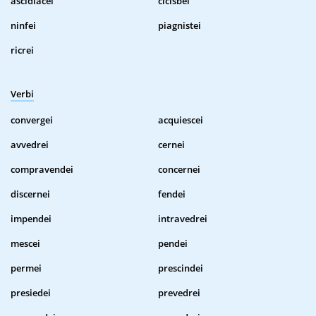
ascidiacei
cicisbei
ninfei
piagnistei
ricrei
Verbi
convergei
acquiescei
avvedrei
cernei
compravendei
concernei
discernei
fendei
impendei
intravedrei
mescei
pendei
permei
prescindei
presiedei
prevedrei