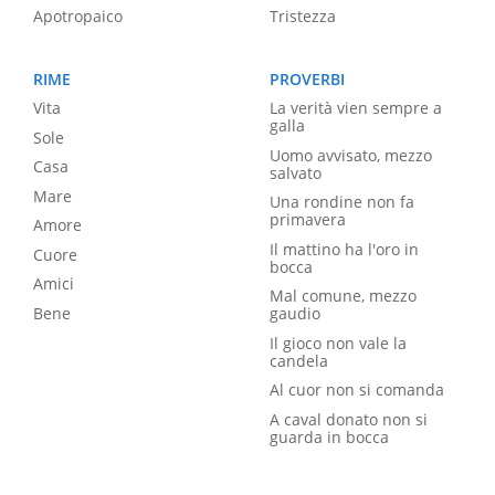
Apotropaico
Tristezza
RIME
PROVERBI
Vita
La verità vien sempre a
galla
Sole
Uomo avvisato, mezzo
Casa
salvato
Mare
Una rondine non fa
primavera
Amore
Il mattino ha l'oro in
Cuore
bocca
Amici
Mal comune, mezzo
Bene
gaudio
Il gioco non vale la
candela
Al cuor non si comanda
A caval donato non si
guarda in bocca