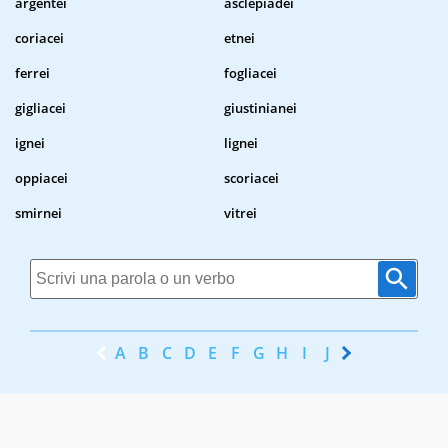
argentei
asclepiadei
coriacei
etnei
ferrei
fogliacei
gigliacei
giustinianei
ignei
lignei
oppiacei
scoriacei
smirnei
vitrei
A
B
C
D
E
F
G
H
I
J
K
L
M
N