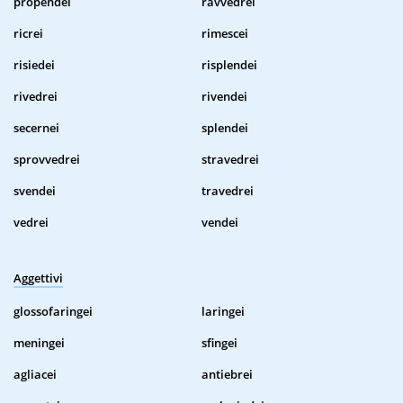
propendei
ravvedrei
ricrei
rimescei
risiedei
risplendei
rivedrei
rivendei
secernei
splendei
sprovvedrei
stravedrei
svendei
travedrei
vedrei
vendei
Aggettivi
glossofaringei
laringei
meningei
sfingei
agliacei
antiebrei