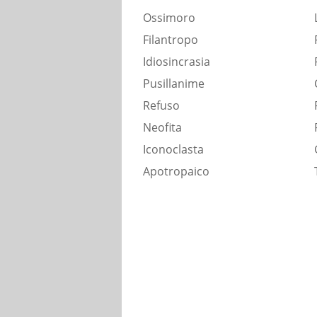
Ossimoro
Filantropo
Idiosincrasia
Pusillanime
Refuso
Neofita
Iconoclasta
Apotropaico