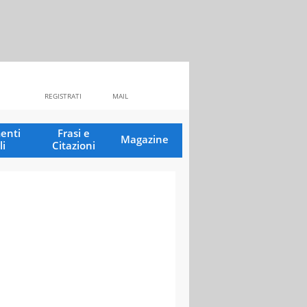
REGISTRATI
MAIL
enti
Frasi e
Magazine
li
Citazioni