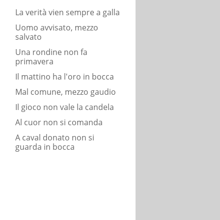
La verità vien sempre a galla
Uomo avvisato, mezzo
salvato
Una rondine non fa
primavera
Il mattino ha l'oro in bocca
Mal comune, mezzo gaudio
Il gioco non vale la candela
Al cuor non si comanda
A caval donato non si
guarda in bocca