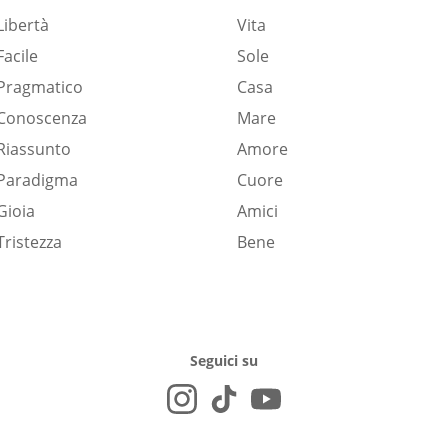
Libertà
Vita
Facile
Sole
Pragmatico
Casa
Conoscenza
Mare
Riassunto
Amore
Paradigma
Cuore
Gioia
Amici
Tristezza
Bene
Seguici su