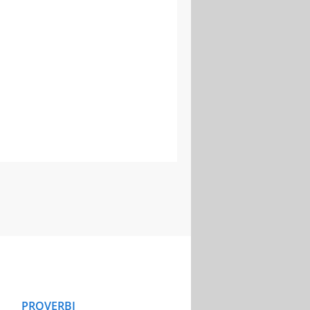
PROVERBI