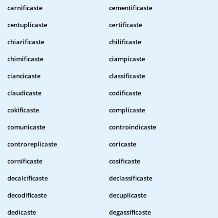
carnificaste
cementificaste
centuplicaste
certificaste
chiarificaste
chilificaste
chimificaste
ciampicaste
ciancicaste
classificaste
claudicaste
codificaste
cokificaste
complicaste
comunicaste
controindicaste
controreplicaste
coricaste
cornificaste
cosificaste
decalcificaste
declassificaste
decodificaste
decuplicaste
dedicaste
degassificaste