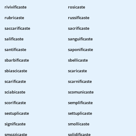
rivivificaste
rosicaste
rubricaste
russificaste
saccarificaste
sacrificaste
salificaste
sanguificaste
santificaste
saponificaste
sbarbificaste
sbellicaste
sbiascicaste
scaricaste
scarificaste
scarnificaste
sciabicaste
scomunicaste
scorificaste
semplificaste
sestuplicaste
settuplicaste
significaste
smollicaste
smozzicaste
solidificaste