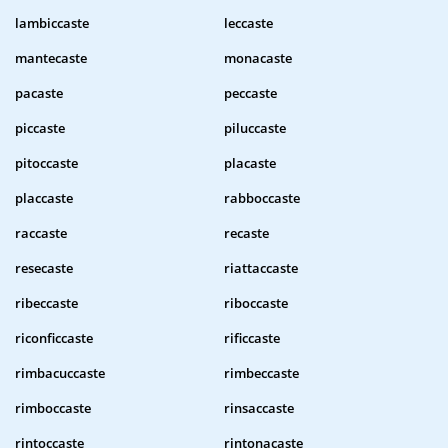
lambiccaste
leccaste
mantecaste
monacaste
pacaste
peccaste
piccaste
piluccaste
pitoccaste
placaste
placcaste
rabboccaste
raccaste
recaste
resecaste
riattaccaste
ribeccaste
riboccaste
riconficcaste
rificcaste
rimbacuccaste
rimbeccaste
rimboccaste
rinsaccaste
rintoccaste
rintonacaste