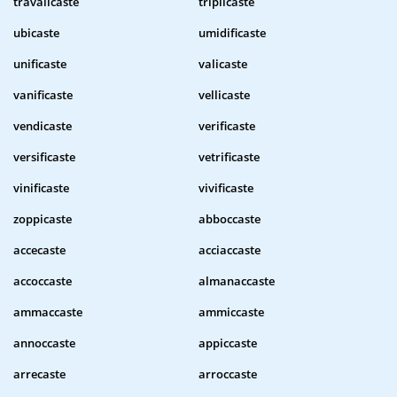
travalicaste
triplicaste
ubicaste
umidificaste
unificaste
valicaste
vanificaste
vellicaste
vendicaste
verificaste
versificaste
vetrificaste
vinificaste
vivificaste
zoppicaste
abboccaste
accecaste
acciaccaste
accoccaste
almanaccaste
ammaccaste
ammiccaste
annoccaste
appiccaste
arrecaste
arroccaste