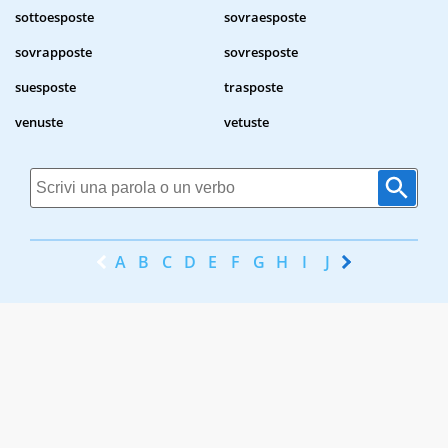
sottoesposte
sovraesposte
sovrapposte
sovresposte
suesposte
trasposte
venuste
vetuste
A
B
C
D
E
F
G
H
I
J
K
L
M
N