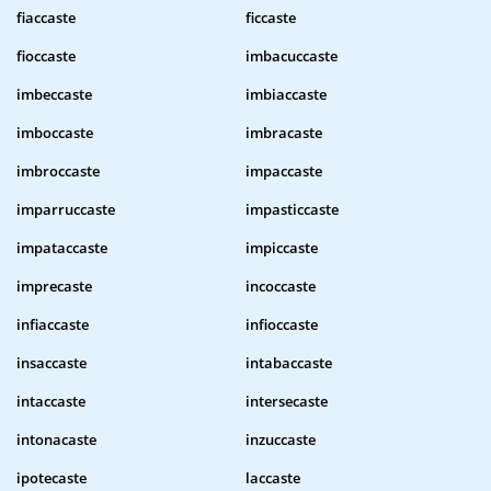
fiaccaste
ficcaste
fioccaste
imbacuccaste
imbeccaste
imbiaccaste
imboccaste
imbracaste
imbroccaste
impaccaste
imparruccaste
impasticcaste
impataccaste
impiccaste
imprecaste
incoccaste
infiaccaste
infioccaste
insaccaste
intabaccaste
intaccaste
intersecaste
intonacaste
inzuccaste
ipotecaste
laccaste