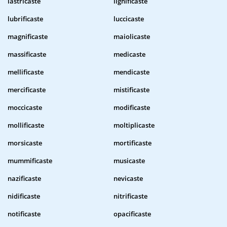
lastricaste
lignificaste
lubrificaste
luccicaste
magnificaste
maiolicaste
massificaste
medicaste
mellificaste
mendicaste
mercificaste
mistificaste
moccicaste
modificaste
mollificaste
moltiplicaste
morsicaste
mortificaste
mummificaste
musicaste
nazificaste
nevicaste
nidificaste
nitrificaste
notificaste
opacificaste