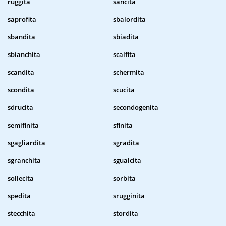
ruggita
sancita
saprofita
sbalordita
sbandita
sbiadita
sbianchita
scalfita
scandita
schermita
scondita
scucita
sdrucita
secondogenita
semifinita
sfinita
sgagliardita
sgradita
sgranchita
sgualcita
sollecita
sorbita
spedita
srugginita
stecchita
stordita