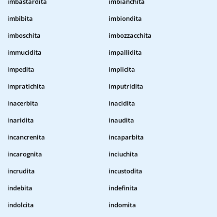
imbastardita
imbianchita
imbibita
imbiondita
imboschita
imbozzacchita
immucidita
impallidita
impedita
implicita
impratichita
imputridita
inacerbita
inacidita
inaridita
inaudita
incancrenita
incaparbita
incarognita
inciuchita
incrudita
incustodita
indebita
indefinita
indolcita
indomita