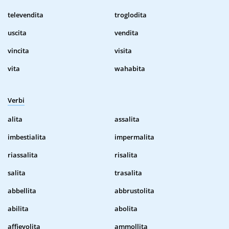
televendita
troglodita
uscita
vendita
vincita
visita
vita
wahabita
Verbi
alita
assalita
imbestialita
impermalita
riassalita
risalita
salita
trasalita
abbellita
abbrustolita
abilita
abolita
affievolita
ammollita