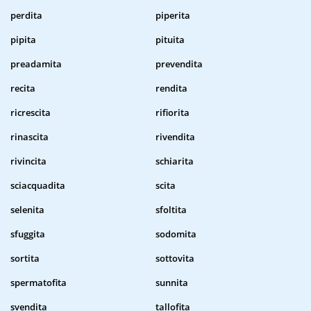
perdita
piperita
pipita
pituita
preadamita
prevendita
recita
rendita
ricrescita
rifiorita
rinascita
rivendita
rivincita
schiarita
sciacquadita
scita
selenita
sfoltita
sfuggita
sodomita
sortita
sottovita
spermatofita
sunnita
svendita
tallofita