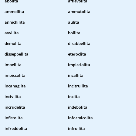
abolita
affievolita
ammollita
ammutolita
annichilita
aulita
avvilita
bollita
demolita
disabbellita
disseppellita
eteroclita
imbellita
impicciolita
impiccolita
incallita
incanaglita
incitrullita
incivilita
inclita
incrudelita
indebolita
infistolita
informicolita
infreddolita
infrollita