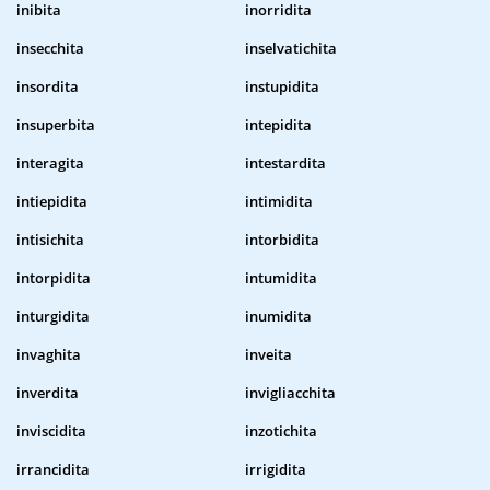
inibita
inorridita
insecchita
inselvatichita
insordita
instupidita
insuperbita
intepidita
interagita
intestardita
intiepidita
intimidita
intisichita
intorbidita
intorpidita
intumidita
inturgidita
inumidita
invaghita
inveita
inverdita
invigliacchita
inviscidita
inzotichita
irrancidita
irrigidita