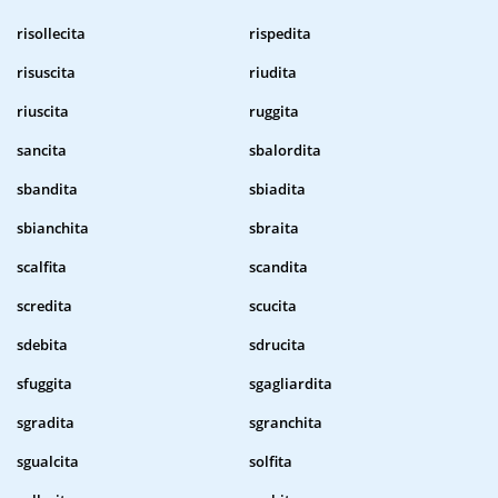
risollecita
rispedita
risuscita
riudita
riuscita
ruggita
sancita
sbalordita
sbandita
sbiadita
sbianchita
sbraita
scalfita
scandita
scredita
scucita
sdebita
sdrucita
sfuggita
sgagliardita
sgradita
sgranchita
sgualcita
solfita