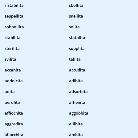
ristabilita
sbollita
seppellita
snellita
sobbollita
solita
stabilita
statolita
sterilita
supplita
svilita
tallita
accanita
accudita
addolcita
adibita
adita
adsorbita
aerofita
affienita
affiochita
aggobbita
aggredita
allibita
allocchita
ambita