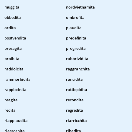
muggita
nordvietnamita
obbedita
ombrofita
ordita
plaudita
postvendita
predefinita
presagita
progredita
proibita
rabbrividita
raddolcita
raggranchita
rammorbidita
rancidita
rappiccinita
rattiepidita
reagita
recondita
redita
regredita
riapplaudita
riarricchita
riassorbita
ribadita