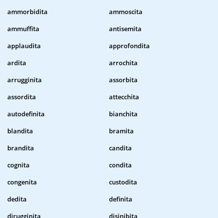
ammorbidita
ammoscita
ammuffita
antisemita
applaudita
approfondita
ardita
arrochita
arrugginita
assorbita
assordita
attecchita
autodefinita
bianchita
blandita
bramita
brandita
candita
cognita
condita
congenita
custodita
dedita
definita
dirugginita
disinibita