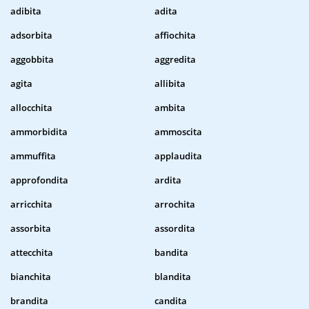
adibita
adita
adsorbita
affiochita
aggobbita
aggredita
agita
allibita
allocchita
ambita
ammorbidita
ammoscita
ammuffita
applaudita
approfondita
ardita
arricchita
arrochita
assorbita
assordita
attecchita
bandita
bianchita
blandita
brandita
candita