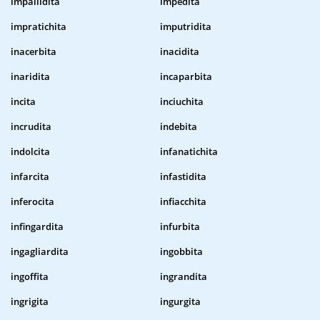
impallidita
impedita
impratichita
imputridita
inacerbita
inacidita
inaridita
incaparbita
incita
inciuchita
incrudita
indebita
indolcita
infanatichita
infarcita
infastidita
inferocita
infiacchita
infingardita
infurbita
ingagliardita
ingobbita
ingoffita
ingrandita
ingrigita
ingurgita