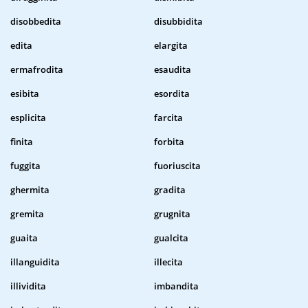
disobbedita
disubbidita
edita
elargita
ermafrodita
esaudita
esibita
esordita
esplicita
farcita
finita
forbita
fuggita
fuoriuscita
ghermita
gradita
gremita
grugnita
guaita
gualcita
illanguidita
illecita
illividita
imbandita