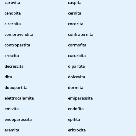
carovita
caspita
cenobita
cernita
cicerbita
cocorita
compravendita
confraternita
contropartita
cormofita
crescita
cucurbita
decrescita
dipartita
dita
dolcevita
dopopartita
dormita
elettrocalamita
emiparassita
emivita
endofita
endoparassita
epifita
eremita
eritrocita