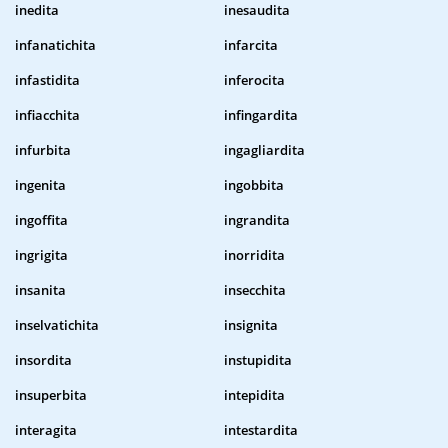
inedita
inesaudita
infanatichita
infarcita
infastidita
inferocita
infiacchita
infingardita
infurbita
ingagliardita
ingenita
ingobbita
ingoffita
ingrandita
ingrigita
inorridita
insanita
insecchita
inselvatichita
insignita
insordita
instupidita
insuperbita
intepidita
interagita
intestardita