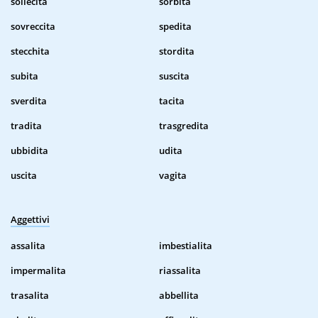
sollecita
sorbita
sovreccita
spedita
stecchita
stordita
subita
suscita
sverdita
tacita
tradita
trasgredita
ubbidita
udita
uscita
vagita
Aggettivi
assalita
imbestialita
impermalita
riassalita
trasalita
abbellita