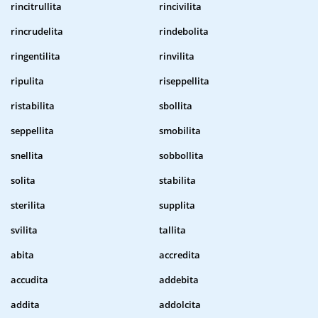
rincitrullita
rincivilita
rincrudelita
rindebolita
ringentilita
rinvilita
ripulita
riseppellita
ristabilita
sbollita
seppellita
smobilita
snellita
sobbollita
solita
stabilita
sterilita
supplita
svilita
tallita
abita
accredita
accudita
addebita
addita
addolcita