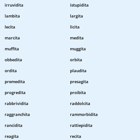
irruvidita
istupidita
lambita
largita
lecita
licita
marcita
medita
muffita
muggita
obbedita
orbita
ordita
plaudita
premedita
presagita
progredita
proibita
rabbrividita
raddolcita
raggranchita
rammorbidita
rancidita
rattiepidita
reagita
recita