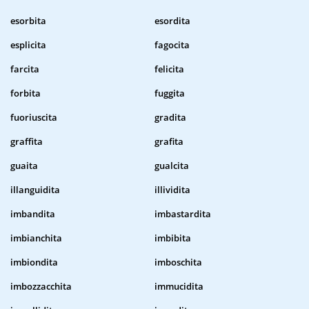
esorbita
esordita
esplicita
fagocita
farcita
felicita
forbita
fuggita
fuoriuscita
gradita
graffita
grafita
guaita
gualcita
illanguidita
illividita
imbandita
imbastardita
imbianchita
imbibita
imbiondita
imboschita
imbozzacchita
immucidita