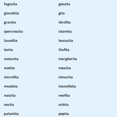
fagocita
gesuita
giacobita
gita
granita
idrofita
ipercrescita
islamita
lavadita
leucocita
levita
litofita
malavita
margherita
matita
mescita
microfita
minorita
moabita
monofisita
nascita
neofita
oocita
orbita
palamita
pepita