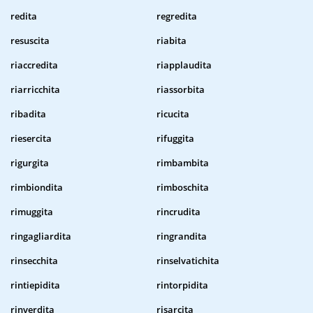
redita
regredita
resuscita
riabita
riaccredita
riapplaudita
riarricchita
riassorbita
ribadita
ricucita
riesercita
rifuggita
rigurgita
rimbambita
rimbiondita
rimboschita
rimuggita
rincrudita
ringagliardita
ringrandita
rinsecchita
rinselvatichita
rintiepidita
rintorpidita
rinverdita
risarcita