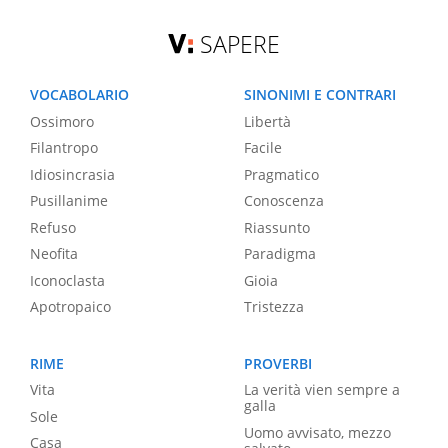
SAPERE
VOCABOLARIO
SINONIMI E CONTRARI
Ossimoro
Libertà
Filantropo
Facile
Idiosincrasia
Pragmatico
Pusillanime
Conoscenza
Refuso
Riassunto
Neofita
Paradigma
Iconoclasta
Gioia
Apotropaico
Tristezza
RIME
PROVERBI
Vita
La verità vien sempre a
galla
Sole
Uomo avvisato, mezzo
Casa