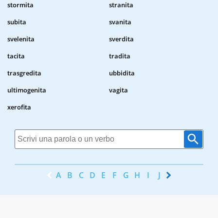
stormita
stranita
subita
svanita
svelenita
sverdita
tacita
tradita
trasgredita
ubbidita
ultimogenita
vagita
xerofita
A
B
C
D
E
F
G
H
I
J
K
L
M
N