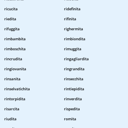
ricucita
ridefinita
riedita
rifinita
rifuggita
righermita
rimbambita
rimbiondita
rimboschita
rimuggita
rincrudita
ringagliardita
ringiovanita
ringrandita
rinsanita
rinsecchita
rinselvatichita
rintiepidita
rintorpidita
rinverdita
risarcita
rispedita
riudita
romita