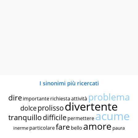
I sinonimi più ricercati
problema
dire
importante
richiesta
attività
divertente
prolisso
dolce
acume
tranquillo
difficile
permettere
amore
fare
particolare
bello
inerme
paura