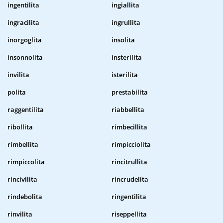
ingentilita
ingiallita
ingracilita
ingrullita
inorgoglita
insolita
insonnolita
insterilita
invilita
isterilita
polita
prestabilita
raggentilita
riabbellita
ribollita
rimbecillita
rimbellita
rimpicciolita
rimpiccolita
rincitrullita
rincivilita
rincrudelita
rindebolita
ringentilita
rinvilita
riseppellita