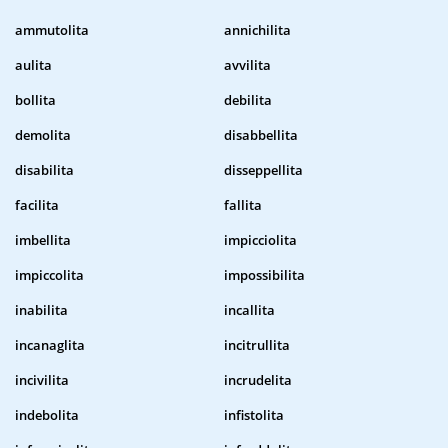
ammutolita
annichilita
aulita
avvilita
bollita
debilita
demolita
disabbellita
disabilita
disseppellita
facilita
fallita
imbellita
impicciolita
impiccolita
impossibilita
inabilita
incallita
incanaglita
incitrullita
incivilita
incrudelita
indebolita
infistolita