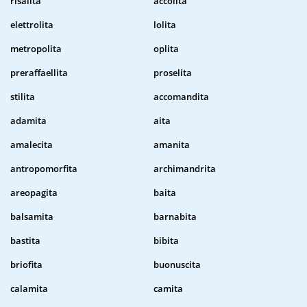
risalita
accolita
elettrolita
lolita
metropolita
oplita
preraffaellita
proselita
stilita
accomandita
adamita
aita
amalecita
amanita
antropomorfita
archimandrita
areopagita
baita
balsamita
barnabita
bastita
bibita
briofita
buonuscita
calamita
camita