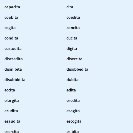
capacita
cita
coabita
coedita
cogita
concita
condita
cucita
custodita
digita
discredita
diseccita
disinibita
disobbedita
disubbidita
dubita
eccita
edita
elargita
eredita
erudita
esagita
esaudita
escogita
esercita
esibita