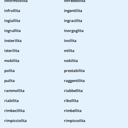
informicolita
infreddolita
infrollita
ingentilita
ingiallita
ingracilita
ingrullita
inorgoglita
insterilita
invilita
isterilita
milita
mobilita
nobilita
polita
prestabilita
pulita
raggentilita
rammollita
riabbellita
riabilita
ribollita
rimbecillita
rimbellita
rimpicciolita
rimpiccolita