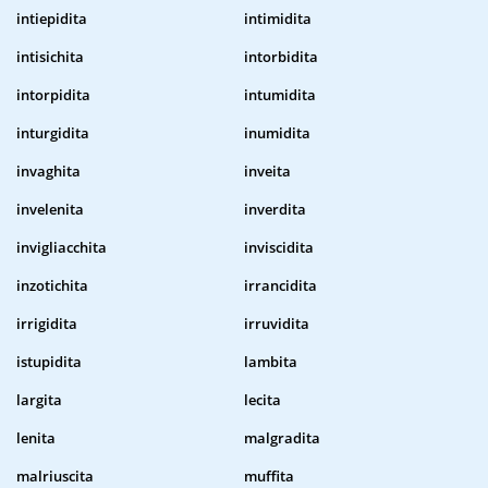
intiepidita
intimidita
intisichita
intorbidita
intorpidita
intumidita
inturgidita
inumidita
invaghita
inveita
invelenita
inverdita
invigliacchita
inviscidita
inzotichita
irrancidita
irrigidita
irruvidita
istupidita
lambita
largita
lecita
lenita
malgradita
malriuscita
muffita