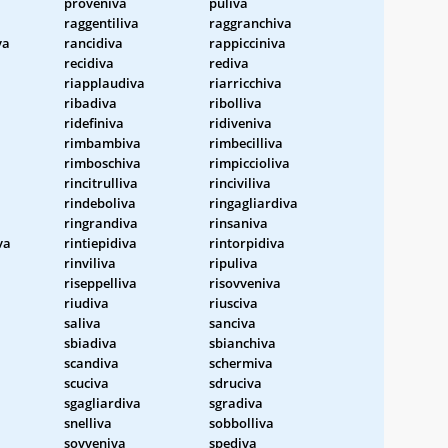
proveniva
puliva
raggentiliva
raggranchiva
va
rancidiva
rappicciniva
recidiva
rediva
riapplaudiva
riarricchiva
ribadiva
ribolliva
ridefiniva
ridiveniva
rimbambiva
rimbecilliva
rimboschiva
rimpiccioliva
rincitrulliva
rinciviliva
rindeboliva
ringagliardiva
ringrandiva
rinsaniva
va
rintiepidiva
rintorpidiva
rinviliva
ripuliva
riseppelliva
risovveniva
riudiva
riusciva
saliva
sanciva
sbiadiva
sbianchiva
scandiva
schermiva
scuciva
sdruciva
sgagliardiva
sgradiva
snelliva
sobbolliva
sovveniva
spediva