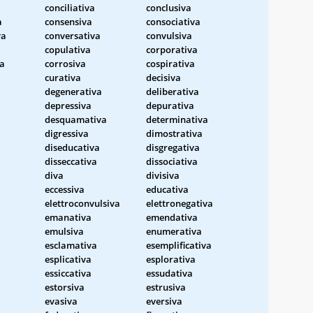
conciliativa
conclusiva
a
consensiva
consociativa
va
conversativa
convulsiva
copulativa
corporativa
va
corrosiva
cospirativa
curativa
decisiva
degenerativa
deliberativa
depressiva
depurativa
desquamativa
determinativa
digressiva
dimostrativa
diseducativa
disgregativa
a
disseccativa
dissociativa
diva
divisiva
eccessiva
educativa
elettroconvulsiva
elettronegativa
emanativa
emendativa
emulsiva
enumerativa
esclamativa
esemplificativa
esplicativa
esplorativa
essiccativa
essudativa
estorsiva
estrusiva
evasiva
eversiva