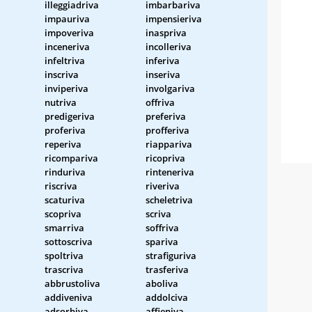
illeggiadriva
imbarbariva
impauriva
impensieriva
impoveriva
inaspriva
inceneriva
incolleriva
infeltriva
inferiva
inscriva
inseriva
inviperiva
involgariva
nutriva
offriva
predigeriva
preferiva
proferiva
profferiva
reperiva
riappariva
ricompariva
ricopriva
rinduriva
rinteneriva
riscriva
riveriva
scaturiva
scheletriva
scopriva
scriva
smarriva
soffriva
sottoscriva
spariva
spoltriva
strafiguriva
trascriva
trasferiva
abbrustoliva
aboliva
addiveniva
addolciva
adsorbiva
affieniva