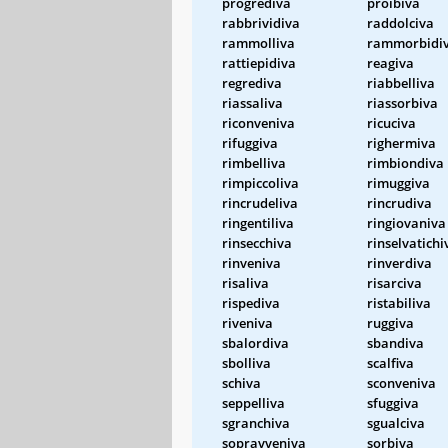
progrediva
proibiva
rabbrividiva
raddolciva
rammolliva
rammorbidi
rattiepidiva
reagiva
regrediva
riabbelliva
riassaliva
riassorbiva
riconveniva
ricuciva
rifuggiva
righermiva
rimbelliva
rimbiondiva
rimpiccoliva
rimuggiva
rincrudeliva
rincrudiva
ringentiliva
ringiovaniva
rinsecchiva
rinselvatichi
rinveniva
rinverdiva
risaliva
risarciva
rispediva
ristabiliva
riveniva
ruggiva
sbalordiva
sbandiva
sbolliva
scalfiva
schiva
sconveniva
seppelliva
sfuggiva
sgranchiva
sgualciva
sopravveniva
sorbiva