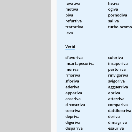
lavativa
lisciva
motiva
ogiva
piva
pornodiva
refurtiva
saliva
trattativa
turbolocomo
leva
Verbi
sfavoriva
coloriva
incartapecoriva
insaporiva
moriva
partoriva
rifioriva
rinvigoriva
sfioriva
svigoriva
aderiva
agguerriva
appariva
apriva
asseriva
atterriva
circoscriva
compariva
coscriva
dattiloscriva
depriva
deriva
digeriva
dimagriva
dispariva
esauriva