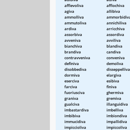
affievoliva
affiochiva
agiva
allibiva
ammolliva
ammorbidiv
ammutoliva
annichiliva
ardiva
arricchiva
assorbiva
assordiva
avveniva
avviliva
bianchiva
blandiva
brandiva
candiva
contravveniva
conveniva
definiva
demoliva
disobbediva
disseppelliva
dormiva
elargiva
eserciva
esibiva
farciva
finiva
fuoriusciva
ghermiva
graniva
gremiva
gualciva
illanguidiva
imbastardiva
imbelliva
imbibiva
imbiondiva
immucidiva
impallidiva
impiccioliva
impiccoliva