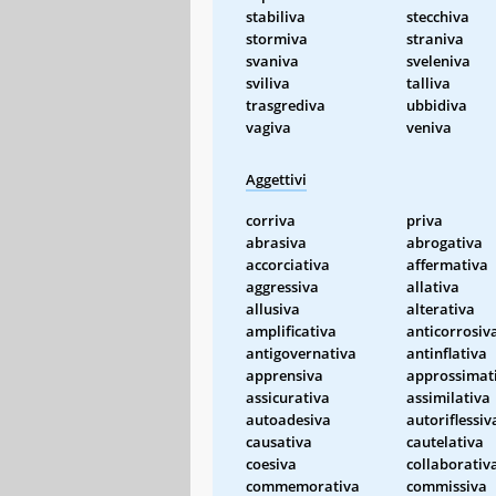
stabiliva
stecchiva
stormiva
straniva
svaniva
sveleniva
sviliva
talliva
trasgrediva
ubbidiva
vagiva
veniva
Aggettivi
corriva
priva
abrasiva
abrogativa
accorciativa
affermativa
aggressiva
allativa
allusiva
alterativa
amplificativa
anticorrosiv
antigovernativa
antinflativa
apprensiva
approssimat
assicurativa
assimilativa
autoadesiva
autoriflessiv
causativa
cautelativa
coesiva
collaborativ
commemorativa
commissiva