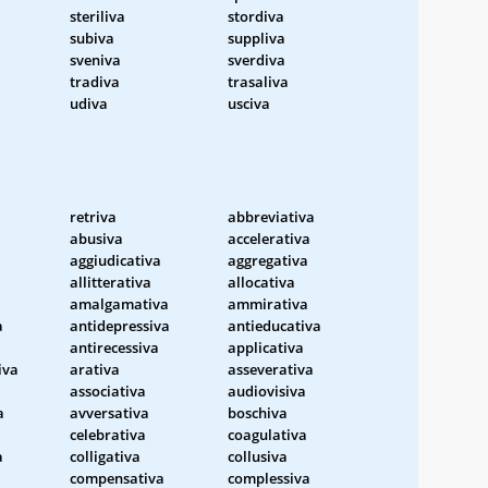
steriliva
stordiva
subiva
suppliva
sveniva
sverdiva
tradiva
trasaliva
udiva
usciva
retriva
abbreviativa
abusiva
accelerativa
aggiudicativa
aggregativa
allitterativa
allocativa
amalgamativa
ammirativa
a
antidepressiva
antieducativa
antirecessiva
applicativa
iva
arativa
asseverativa
associativa
audiovisiva
a
avversativa
boschiva
celebrativa
coagulativa
a
colligativa
collusiva
compensativa
complessiva