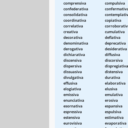
comprensiva
compulsiva
confederativa
confermativ
consolidativa
contemplati
coordinativa
copiativa
correlativa
corroborati
creativa
cumulativa
decorativa
deflativa
denominativa
deprecativa
derogativa
desiderativa
dichiarativa
diffusiva
discensiva
discorsiva
dispersiva
dispregiativ
dissuasiva
distensiva
divulgativa
durativa
effusiva
elaborativa
elogiativa
elusiva
emissiva
emulativa
enunciativa
erosiva
esornativa
espansiva
espressiva
espulsiva
estensiva
estimativa
eurovisiva
evaporativa