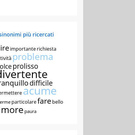
 sinonimi più ricercati
ire
importante
richiesta
problema
tività
prolisso
olce
divertente
ranquillo
difficile
acume
ermettere
fare
particolare
bello
nerme
amore
paura