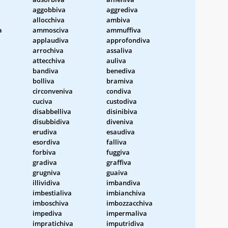
aggobbiva
aggrediva
allocchiva
ambiva
a
ammosciva
ammuffiva
applaudiva
approfondiva
arrochiva
assaliva
attecchiva
auliva
bandiva
benediva
bolliva
bramiva
circonveniva
condiva
cuciva
custodiva
disabbelliva
disinibiva
disubbidiva
diveniva
erudiva
esaudiva
esordiva
falliva
forbiva
fuggiva
gradiva
graffiva
grugniva
guaiva
illividiva
imbandiva
imbestialiva
imbianchiva
imboschiva
imbozzacchiva
impediva
impermaliva
impratichiva
imputridiva