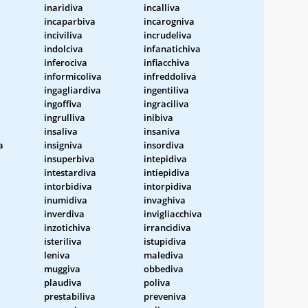
inaridiva
incalliva
incaparbiva
incarogniva
inciviliva
incrudeliva
indolciva
infanatichiva
inferociva
infiacchiva
informicoliva
infreddoliva
ingagliardiva
ingentiliva
ingoffiva
ingraciliva
ingrulliva
inibiva
insaliva
insaniva
a
insigniva
insordiva
insuperbiva
intepidiva
intestardiva
intiepidiva
intorbidiva
intorpidiva
inumidiva
invaghiva
inverdiva
invigliacchiva
inzotichiva
irrancidiva
isteriliva
istupidiva
leniva
malediva
muggiva
obbediva
plaudiva
poliva
prestabiliva
preveniva