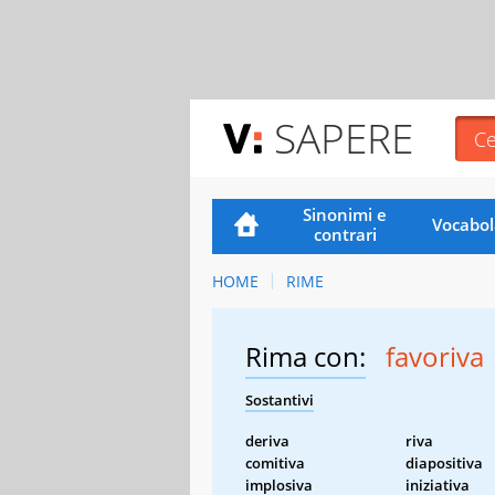
SAPERE
Sinonimi e
Vocabol
contrari
HOME
RIME
Rima con:
favoriva
Sostantivi
deriva
riva
comitiva
diapositiva
implosiva
iniziativa