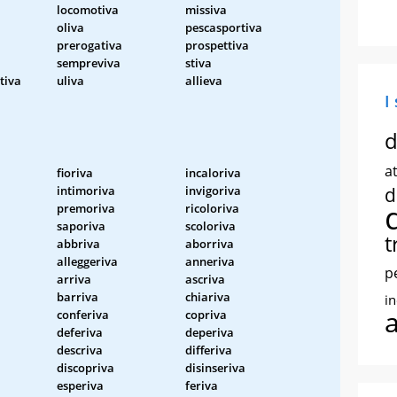
locomotiva
missiva
oliva
pescasportiva
prerogativa
prospettiva
sempreviva
stiva
tiva
uliva
allieva
I
d
at
fioriva
incaloriva
intimoriva
invigoriva
d
premoriva
ricoloriva
saporiva
scoloriva
t
abbriva
aborriva
alleggeriva
anneriva
p
arriva
ascriva
barriva
chiariva
i
conferiva
copriva
deferiva
deperiva
descriva
differiva
discopriva
disinseriva
esperiva
feriva