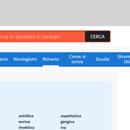
Come si
Strum
ario
Neologismi
Rimario
Scuola
scrive
Uti
antidiva
aspettativa
evviva
gengiva
invettiva
iva