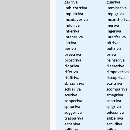
garriva
guariva
imbizzarriva
immiseriva
impietriva
impigriva
incadaveriva
incancheriva
induriva
ineriva
infieriva
ingeriva
inteneriva
interferiva
iscriva
nitriva
periva
poltriva
prescriva
priva
proscriva
reinseriva
riapriva
riasseriva
riferiva
rimpoveriva
rioffriva
riscopriva
sbizzarriva
scaltriva
schiariva
scompariva
scuriva
smagriva
sopperiva
soscriva
spauriva
spigriva
suggeriva
telescriva
traspariva
abbelliva
accaniva
accudiva
adibiva
adiva