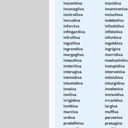
inacerbiva
inacidiva
incanagliva
incancreniva
incitrulliva
inciuchiva
incrudiva
indeboliva
infarciva
infastidiva
infingardiva
infistoliva
infrolliva
infurbiva
ingialliva
ingobbiva
ingrandiva
ingrigiva
inorgogliva
inorridiva
insecchiva
inselvatichiv
insteriliva
instupidiva
interagiva
interveniva
intimidiva
intisichiva
intumidiva
inturgidiva
inveiva
inveleniva
inviliva
inviscidiva
irrigidiva
irruvidiva
lambiva
largiva
marciva
muffiva
ordiva
perveniva
predefiniva
presagiva