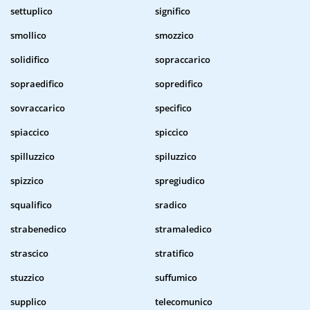
settuplico
significo
smollico
smozzico
solidifico
sopraccarico
sopraedifico
sopredifico
sovraccarico
specifico
spiaccico
spiccico
spilluzzico
spiluzzico
spizzico
spregiudico
squalifico
sradico
strabenedico
stramaledico
strascico
stratifico
stuzzico
suffumico
supplico
telecomunico