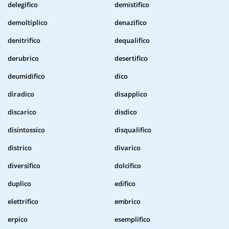
delegifico
demistifico
demoltiplico
denazifico
denitrifico
dequalifico
derubrico
desertifico
deumidifico
dico
diradico
disapplico
discarico
disdico
disintossico
disqualifico
districo
divarico
diversifico
dolcifico
duplico
edifico
elettrifico
embrico
erpico
esemplifico