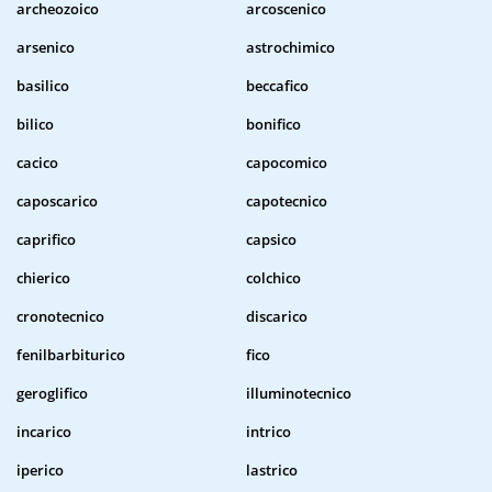
archeozoico
arcoscenico
arsenico
astrochimico
basilico
beccafico
bilico
bonifico
cacico
capocomico
caposcarico
capotecnico
caprifico
capsico
chierico
colchico
cronotecnico
discarico
fenilbarbiturico
fico
geroglifico
illuminotecnico
incarico
intrico
iperico
lastrico