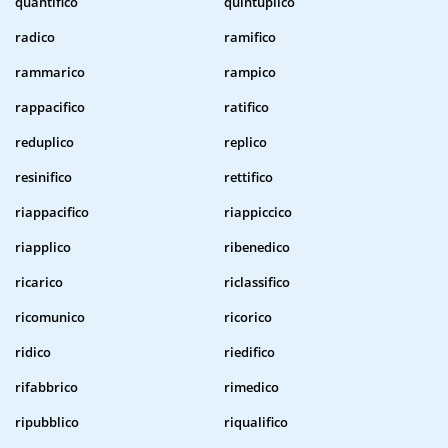
quantifico
quintuplico
radico
ramifico
rammarico
rampico
rappacifico
ratifico
reduplico
replico
resinifico
rettifico
riappacifico
riappiccico
riapplico
ribenedico
ricarico
riclassifico
ricomunico
ricorico
ridico
riedifico
rifabbrico
rimedico
ripubblico
riqualifico