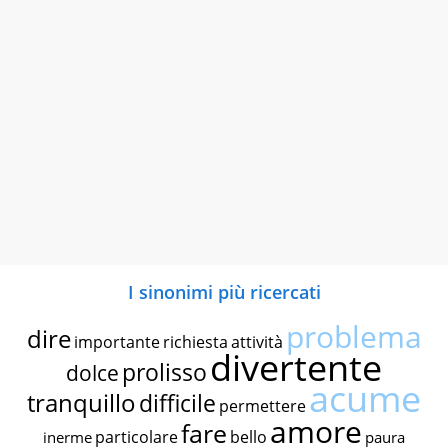
I sinonimi più ricercati
problema
dire
importante
richiesta
attività
divertente
prolisso
dolce
acume
tranquillo
difficile
permettere
amore
fare
particolare
bello
inerme
paura