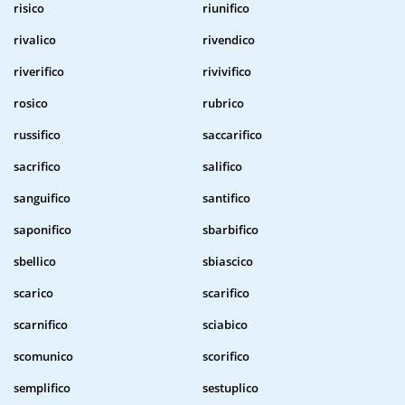
risico
riunifico
rivalico
rivendico
riverifico
rivivifico
rosico
rubrico
russifico
saccarifico
sacrifico
salifico
sanguifico
santifico
saponifico
sbarbifico
sbellico
sbiascico
scarico
scarifico
scarnifico
sciabico
scomunico
scorifico
semplifico
sestuplico