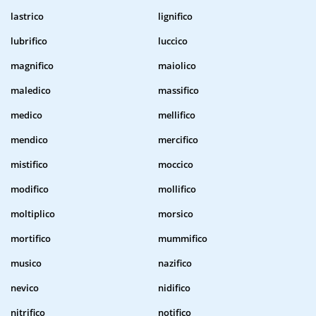
lastrico
lignifico
lubrifico
luccico
magnifico
maiolico
maledico
massifico
medico
mellifico
mendico
mercifico
mistifico
moccico
modifico
mollifico
moltiplico
morsico
mortifico
mummifico
musico
nazifico
nevico
nidifico
nitrifico
notifico