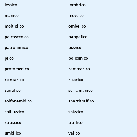
lessico
lombrico
manico
moccico
moltiplico
ombelico
palcoscenico
pappafico
patronimico
pizzico
plico
policlinico
protomedico
rammarico
reincarico
ricarico
santifico
serramanico
solfonamidico
spartitraffico
spilluzzico
spizzico
strascico
traffico
umbilico
valico