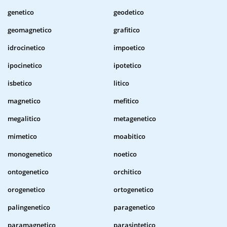
genetico
geodetico
geomagnetico
grafitico
idrocinetico
impoetico
ipocinetico
ipotetico
isbetico
litico
magnetico
mefitico
megalitico
metagenetico
mimetico
moabitico
monogenetico
noetico
ontogenetico
orchitico
orogenetico
ortogenetico
palingenetico
paragenetico
paramagnetico
parasintetico