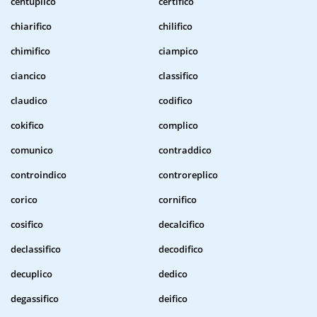
centuplico
certifico
chiarifico
chilifico
chimifico
ciampico
ciancico
classifico
claudico
codifico
cokifico
complico
comunico
contraddico
controindico
controreplico
corico
cornifico
cosifico
decalcifico
declassifico
decodifico
decuplico
dedico
degassifico
deifico