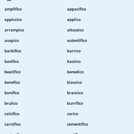
amplifico
appacifico
appiccico
applico
arrampico
attossico
auspico
autentifico
barbifico
barrico
basifico
bazzico
beatifico
benedico
benefico
biascico
bonifico
brancico
brulico
burrifico
calcifico
carico
carnifico
cementifico