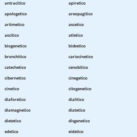
antracitico
apiretico
apologetico
areopagitico
aritmetico
ascetico
ascitico
atletico
biogenetico
bisbetico
bronchitico
cariocinetico
catechetico
cenobitico
cibernetico
cinegetico
cinetico
citogenetico
diaforetico
dialitico
diamagnetico
diatetico
dietetico
disgenetico
edetico
eidetico