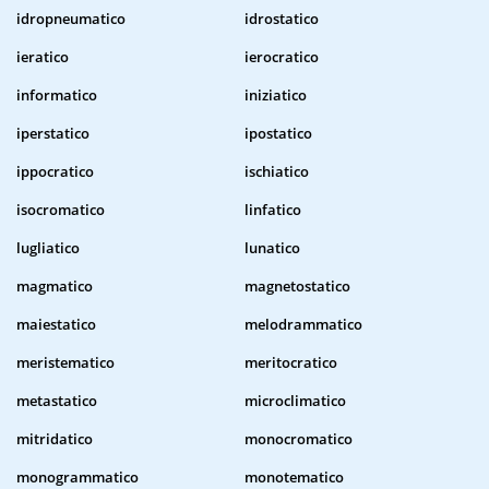
idropneumatico
idrostatico
ieratico
ierocratico
informatico
iniziatico
iperstatico
ipostatico
ippocratico
ischiatico
isocromatico
linfatico
lugliatico
lunatico
magmatico
magnetostatico
maiestatico
melodrammatico
meristematico
meritocratico
metastatico
microclimatico
mitridatico
monocromatico
monogrammatico
monotematico