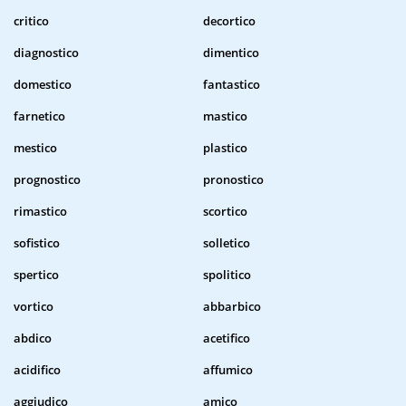
critico
decortico
diagnostico
dimentico
domestico
fantastico
farnetico
mastico
mestico
plastico
prognostico
pronostico
rimastico
scortico
sofistico
solletico
spertico
spolitico
vortico
abbarbico
abdico
acetifico
acidifico
affumico
aggiudico
amico