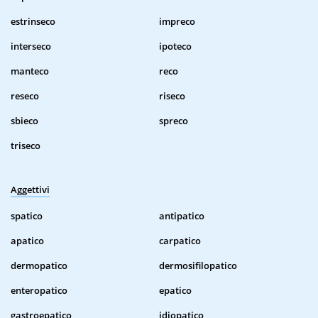
estrinseco
impreco
interseco
ipoteco
manteco
reco
reseco
riseco
sbieco
spreco
triseco
Aggettivi
spatico
antipatico
apatico
carpatico
dermopatico
dermosifilopatico
enteropatico
epatico
gastroepatico
idiopatico