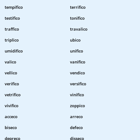
tempifico
terrifico
testifico
tonifico
traffico
travalico
triplico
ubico
umidifico
unifico
valico
vanifico
vellico
vendico
verifico
versifico
vetrifico
vinifico
vivifico
zoppico
acceco
arreco
biseco
defeco
depreco
disseco