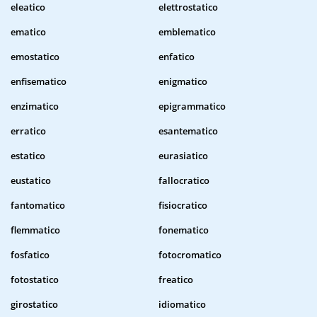
eleatico
elettrostatico
ematico
emblematico
emostatico
enfatico
enfisematico
enigmatico
enzimatico
epigrammatico
erratico
esantematico
estatico
eurasiatico
eustatico
fallocratico
fantomatico
fisiocratico
flemmatico
fonematico
fosfatico
fotocromatico
fotostatico
freatico
girostatico
idiomatico