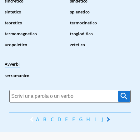
sincretico
sindetico
sintetico
splenetico
teoretico
termocinetico
termomagnetico
trogloditico
uropoietico
zetetico
Avverbi
serramanico
A
B
C
D
E
F
G
H
I
J
K
L
M
N