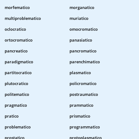
morfematico
morganatico
multiproblematico
muriatico
oclocratico
omocromatico
ortocromatico
panasiatico
pancreatico
pancromatico
paradigmatico
parenchimatico
partitocratico
plasmatico
plutocratico
policromatico
politematico
postraumatico
pragmatico
prammatico
pratico
prismatico
problematico
programmatico
prostatico
protoplasmatico