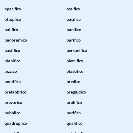
opacifico
ossifico
ottuplico
pacifico
palifico
panifico
panoramico
parifico
pastifico
personifico
pianifico
pietrifico
pizzico
plastifico
pontifico
predico
prefabbrico
pregiudico
prevarico
prolifico
pubblico
purifico
quadruplico
qualifico