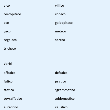
vico
villico
cercopiteco
copeco
eco
galeopiteco
geco
meteco
regaleco
spreco
tricheco
Verbi
affatico
defatico
fatico
pratico
sfatico
sgrammatico
sovraffatico
addomestico
autentico
caustico