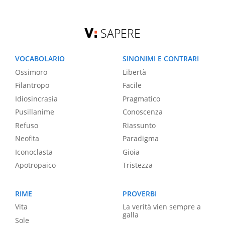
SAPERE
VOCABOLARIO
SINONIMI E CONTRARI
Ossimoro
Libertà
Filantropo
Facile
Idiosincrasia
Pragmatico
Pusillanime
Conoscenza
Refuso
Riassunto
Neofita
Paradigma
Iconoclasta
Gioia
Apotropaico
Tristezza
RIME
PROVERBI
Vita
La verità vien sempre a
galla
Sole