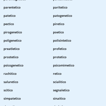
parentetico
paritetico
patetico
patogenetico
pectico
piretico
pirogenetico
poetico
poligenetico
polisintetico
preatletico
profetico
prostetico
protetico
psicogenetico
psicomimetico
rachitico
retico
saluretico
scialitico
scitico
segnaletico
simpatetico
sinaitico