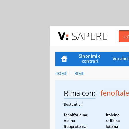
SAPERE
Sinonimi e
Vocabol
contrari
HOME
RIME
Rima con:
fenoftal
Sostantivi
fenolftaleina
ftaleina
oleina
caffeina
lipoproteina
luteina