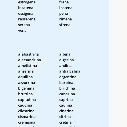
estrogena
frena
incatena
inscena
ossigena
pena
rasserena
rimena
serena
sfrena
vena
alabastrina
albina
alessandrina
algerina
ametistina
andina
anserina
antialcalina
aquilina
argentina
azzurrina
barbina
bigemina
birichina
bruttina
canarina
capitolina
caprina
caudina
caulina
cilestrina
cinerina
cismarina
citrina
cremisina
cretina