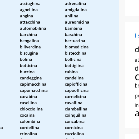
acciughina
adrenalina
agnellina
amigdalina
angina
anilina
attacchina
aureomicina
automobilina
bambina
barchina
baschina
I
bengalina
bertuccina
biliverdina
biomedicina
d
biscugina
bistecchina
bolina
bollicina
at
botticina
bottiglina
d
buccina
cabina
candeggina
candelina
t
capimacchina
capiofficina
capomacchina
capoofficina
p
carabina
carneficina
casellina
cavallina
i
chiocciolina
ciambellina
cocaina
coinquilina
colombina
concubina
na
cordellina
cornicina
crinolina
cucciolina