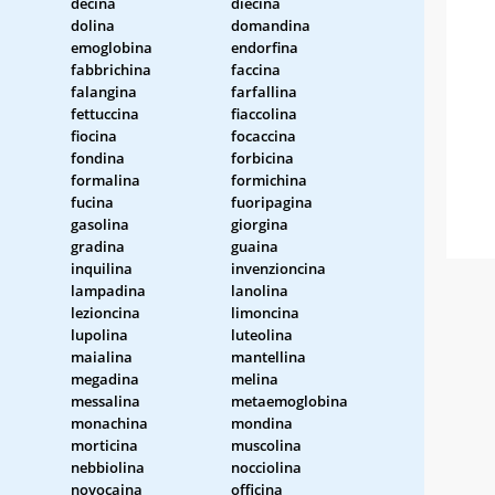
decina
diecina
dolina
domandina
emoglobina
endorfina
fabbrichina
faccina
falangina
farfallina
fettuccina
fiaccolina
fiocina
focaccina
fondina
forbicina
formalina
formichina
fucina
fuoripagina
gasolina
giorgina
gradina
guaina
inquilina
invenzioncina
lampadina
lanolina
lezioncina
limoncina
lupolina
luteolina
maialina
mantellina
megadina
melina
messalina
metaemoglobina
monachina
mondina
morticina
muscolina
nebbiolina
nocciolina
novocaina
officina