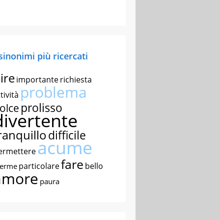
 sinonimi più ricercati
ire
importante
richiesta
problema
tività
prolisso
olce
divertente
ranquillo
difficile
acume
ermettere
fare
particolare
bello
nerme
amore
paura