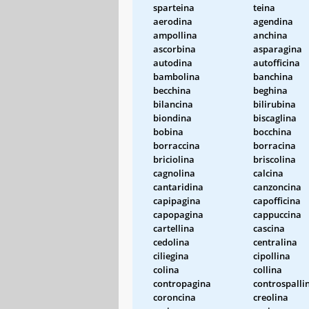
sparteina
teina
aerodina
agendina
ampollina
anchina
ascorbina
asparagina
autodina
autofficina
bambolina
banchina
becchina
beghina
bilancina
bilirubina
biondina
biscaglina
bobina
bocchina
borraccina
borracina
briciolina
briscolina
cagnolina
calcina
cantaridina
canzoncina
capipagina
capofficina
capopagina
cappuccina
cartellina
cascina
cedolina
centralina
ciliegina
cipollina
colina
collina
contropagina
controspalli
coroncina
creolina