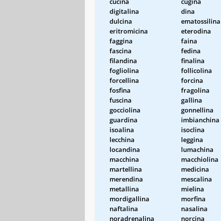
cucina
cugina
digitalina
dina
dulcina
ematossilina
eritromicina
eterodina
faggina
faina
fascina
fedina
filandina
finalina
fogliolina
follicolina
forcellina
forcina
fosfina
fragolina
fuscina
gallina
gocciolina
gonnellina
guardina
imbianchina
isoalina
isoclina
lecchina
leggina
locandina
lumachina
macchina
macchiolina
martellina
medicina
merendina
mescalina
metallina
mielina
mordigallina
morfina
naftalina
nasalina
noradrenalina
norcina