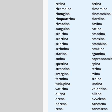
resina
retina
ricombina
riesamina
rimugina
rincammina
rinquattrina
riordina
rivaccina
rovina
sanguina
satina
scalcina
scantina
scartina
scassina
sciorina
scombina
scrimina
scrutina
sfarina
sgomina
smina
soprannomi
spettina
spina
strascina
strina
svergina
svina
termina
traina
turlupina
uncina
vaticina
volantina
aliena
allena
arena
avvelena
barena
cancrena
cena
concatena