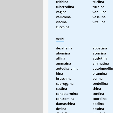
trichina
trielina
tubercolina
turbina
vagina
vanillina
varichina
vaselina
viscina
vitellina
zucchina
Verbi
decaffeina
abbacina
abomina
acumina
affina
agglutina
ammaina
ammutina
autodisciplina
autoimpolli
bina
bitumina
bruschina
bulina
capruggina
centellina
cestina
china
condetermina
confina
contromina
coordina
damaschina
declina
desina
destina