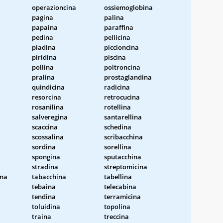
operazioncina
ossiemoglobina
pagina
palina
papaina
paraffina
pedina
pellicina
piadina
piccioncina
a
piridina
piscina
pollina
poltroncina
pralina
prostaglandina
quindicina
radicina
resorcina
retrocucina
rosanilina
rotellina
salveregina
santarellina
scaccina
schedina
scossalina
scribacchina
sordina
sorellina
spongina
sputacchina
stradina
streptomicina
ina
tabacchina
tabellina
tebaina
telecabina
tendina
terramicina
toluidina
topolina
traina
treccina