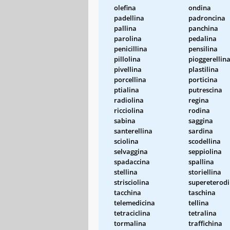
olefina
ondina
padellina
padroncina
pallina
panchina
parolina
pedalina
penicillina
pensilina
pillolina
pioggerellin
pivellina
plastilina
porcellina
porticina
ptialina
putrescina
radiolina
regina
ricciolina
rodina
sabina
saggina
santerellina
sardina
sciolina
scodellina
selvaggina
seppiolina
spadaccina
spallina
stellina
storiellina
strisciolina
supereterod
tacchina
taschina
telemedicina
tellina
tetraciclina
tetralina
tormalina
traffichina