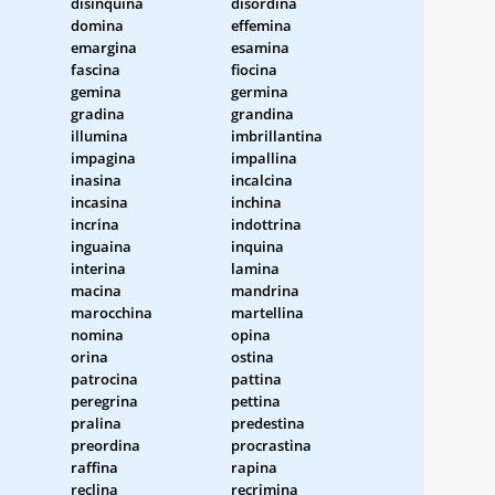
disinquina
disordina
domina
effemina
emargina
esamina
fascina
fiocina
gemina
germina
gradina
grandina
illumina
imbrillantina
impagina
impallina
inasina
incalcina
incasina
inchina
incrina
indottrina
inguaina
inquina
interina
lamina
macina
mandrina
marocchina
martellina
nomina
opina
orina
ostina
patrocina
pattina
peregrina
pettina
pralina
predestina
preordina
procrastina
raffina
rapina
reclina
recrimina