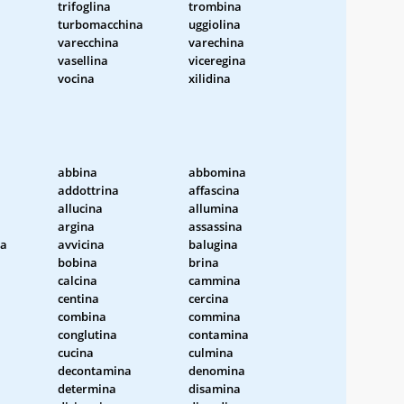
trifoglina
trombina
turbomacchina
uggiolina
varecchina
varechina
vasellina
viceregina
vocina
xilidina
abbina
abbomina
addottrina
affascina
allucina
allumina
argina
assassina
na
avvicina
balugina
bobina
brina
calcina
cammina
centina
cercina
combina
commina
conglutina
contamina
cucina
culmina
decontamina
denomina
determina
disamina