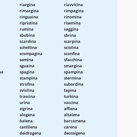
riargina
riavvicina
rimargina
rimpagina
ringuaina
rinomina
ripristina
risemina
rumina
saggina
sbobina
sbrina
scardina
scarpina
schettina
sciolina
scompagina
sconfina
semina
sfacchina
sguaina
smargina
na
spagina
spampina
stampina
stermina
strofina
subordina
sviolina
tapina
trascina
turbina
urina
vaccina
zigrina
affiena
alogena
altalena
balena
barcamena
cantilena
carena
deidrogena
deossigena