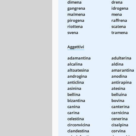
dimena
drena
gangrena
idrogena
malmena
mena
pirogena
raffrena
riottena
scatena
svena
tramena
Aggettivi
adamantina
adulterina
alcalina
aldina
altoatesina
amarantina
androgina
anodina
anticlina
antirapina
asinina
atesina
bellina
belluina
bizantina
bovina
canina
canterina
carina
carnicina
celestina
cenerina
circonvicina
cisalpina
clandestina
corvina