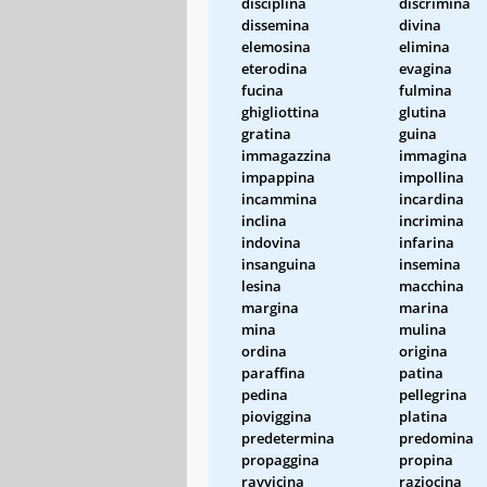
disciplina
discrimina
dissemina
divina
elemosina
elimina
eterodina
evagina
fucina
fulmina
ghigliottina
glutina
gratina
guina
immagazzina
immagina
impappina
impollina
incammina
incardina
inclina
incrimina
indovina
infarina
insanguina
insemina
lesina
macchina
margina
marina
mina
mulina
ordina
origina
paraffina
patina
pedina
pellegrina
pioviggina
platina
predetermina
predomina
propaggina
propina
ravvicina
raziocina