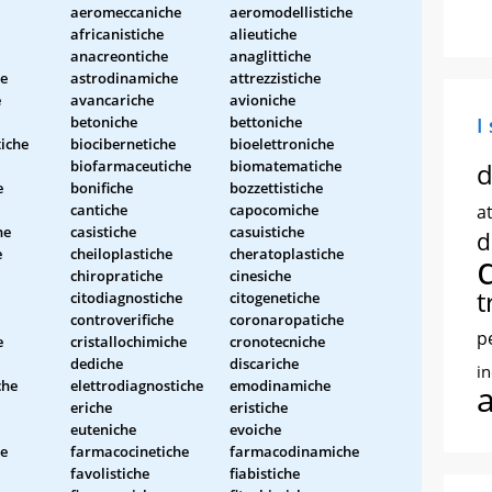
aeromeccaniche
aeromodellistiche
africanistiche
alieutiche
anacreontiche
anaglittiche
he
astrodinamiche
attrezzistiche
e
avancariche
avioniche
betoniche
bettoniche
I
iche
biocibernetiche
bioelettroniche
biofarmaceutiche
biomatematiche
d
e
bonifiche
bozzettistiche
cantiche
capocomiche
at
he
casistiche
casuistiche
d
e
cheiloplastiche
cheratoplastiche
chiropratiche
cinesiche
t
citodiagnostiche
citogenetiche
controverifiche
coronaropatiche
p
e
cristallochimiche
cronotecniche
dediche
discariche
i
che
elettrodiagnostiche
emodinamiche
eriche
eristiche
euteniche
evoiche
he
farmacocinetiche
farmacodinamiche
favolistiche
fiabistiche