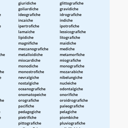
giuridiche
glittografiche
goliardiche
gravidiche
e
ideografiche
idrografiche
incaiche
indiche
e
ipertrofiche
ipotrofiche
lamaiche
lessicografiche
lipidiche
litografiche
magnifiche
maidiche
meccanografiche
mediche
che
metalloidiche
metamorfiche
miocardiche
miografiche
monodiche
monografiche
che
monostrofiche
mozarabiche
e
nevralgiche
nibelungiche
nostalgiche
nucleiche
oceanografiche
odontalgiche
onomatopeiche
onorifiche
che
orografiche
oroidrografiche
pacifiche
paleografiche
e
pedagogiche
pelagiche
e
pietrifiche
piombiche
pittografiche
pluviografiche