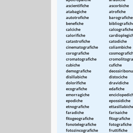
ascientifiche
ascorbiche
atabagiche
atrofiche
autotrofiche
barografiche
benefiche
bibliografich
calciche
calcografich
calorifiche
cardioplegic
catastrofiche
catodiche
cinematografiche
coliambiche
corografiche
cosmografic
cromatografiche
cromolitogra
cubiche
cufiche
demografiche
deossiribonu
disillabiche
distociche
dolorifiche
dravidiche
ecografiche
edafiche
emorragiche
enciclopedic
epodiche
epossidiche
etnografiche
ettasillabich
faradiche
farisaiche
fitogeografiche
fitografiche
fonotelegrafiche
fotografiche
fotozincografiche
fruttifiche