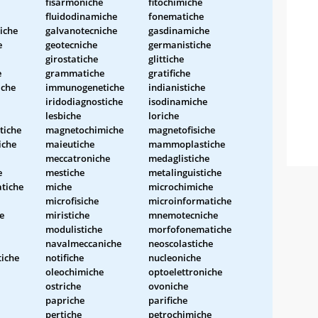
fisarmoniche
fitochimiche
fluidodinamiche
fonematiche
iche
galvanotecniche
gasdinamiche
e
geotecniche
germanistiche
girostatiche
glittiche
e
grammatiche
gratifiche
iche
immunogenetiche
indianistiche
iridodiagnostiche
isodinamiche
lesbiche
loriche
tiche
magnetochimiche
magnetofisiche
iche
maieutiche
mammoplastiche
meccatroniche
medaglistiche
e
mestiche
metalinguistiche
tiche
miche
microchimiche
microfisiche
microinformatiche
e
miristiche
mnemotecniche
modulistiche
morfofonematiche
navalmeccaniche
neoscolastiche
tiche
notifiche
nucleoniche
oleochimiche
optoelettroniche
ostriche
ovoniche
papriche
parifiche
pertiche
petrochimiche