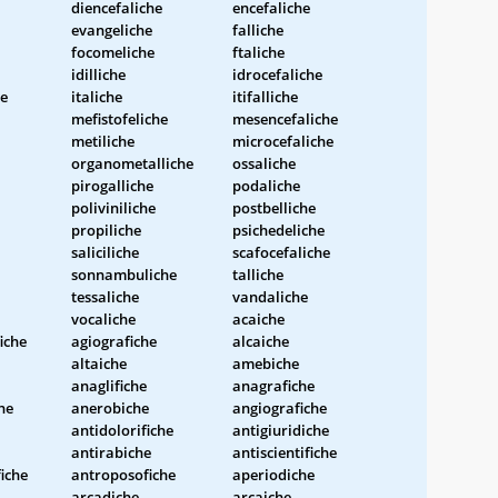
diencefaliche
encefaliche
evangeliche
falliche
focomeliche
ftaliche
idilliche
idrocefaliche
he
italiche
itifalliche
mefistofeliche
mesencefaliche
metiliche
microcefaliche
organometalliche
ossaliche
pirogalliche
podaliche
poliviniliche
postbelliche
propiliche
psichedeliche
saliciliche
scafocefaliche
sonnambuliche
talliche
tessaliche
vandaliche
vocaliche
acaiche
iche
agiografiche
alcaiche
altaiche
amebiche
anaglifiche
anagrafiche
he
anerobiche
angiografiche
antidolorifiche
antigiuridiche
antirabiche
antiscientifiche
iche
antroposofiche
aperiodiche
arcadiche
arcaiche