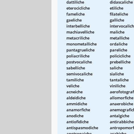
dattiliche
didascaliche
eterocicliche
etiliche
fameliche
filateliche
gaeliche
galliche
interbelliche
intervocalic
machiavelliche
maliche
metacriliche
metalliche
monometalliche
ordaliche
pantagrueliche
pareliche
poliacriliche
policicliche
postvocaliche
prebelliche
sabelliche
saliche
semivocaliche
sialiche
tamiliche
tantaliche
veliche
viniliche
acneiche
aerofotograf
aldeidiche
allomorfiche
ammidiche
anaerobiche
anamorfiche
anemografic
anodiche
antalgiche
antiofidiche
antirabbiche
antispasmodiche
antropomorf
apotropaiche
arabiche