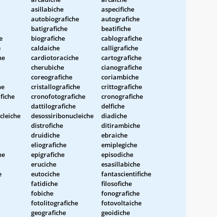
asillabiche
aspecifiche
autobiografiche
autografiche
batigrafiche
beatifiche
e
biografiche
cablografiche
e
caldaiche
calligrafiche
he
cardiotoraciche
cartografiche
cherubiche
cianografiche
coreografiche
coriambiche
he
cristallografiche
crittografiche
fiche
cronofotografiche
cronografiche
dattilografiche
delfiche
cleiche
desossiribonucleiche
diadiche
distrofiche
ditirambiche
druidiche
ebraiche
eliografiche
emiplegiche
he
epigrafiche
episodiche
eruciche
esasillabiche
e
eutociche
fantascientifiche
fatidiche
filosofiche
fobiche
fonografiche
fotolitografiche
fotovoltaiche
geografiche
geoidiche