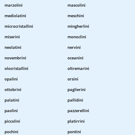
marzolini
mascolini
mediolatini
meschini
microcristallini
mingherlini
miserini
monoclini
neolatini
nervini
novembrini
oceanini
olocristallini
oltremarini
opalini
orsini
ottobrini
paglierini
palatini
pallidini
paolini
pazzerellini
piccolini
platirrini
pochini
pontini