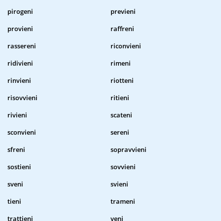
pirogeni
previeni
provieni
raffreni
rassereni
riconvieni
ridivieni
rimeni
rinvieni
riotteni
risovvieni
ritieni
rivieni
scateni
sconvieni
sereni
sfreni
sopravvieni
sostieni
sovvieni
sveni
svieni
tieni
trameni
trattieni
veni