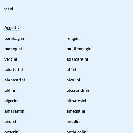
vieni
Aggettivi
bambagini
fungini
monogini
multimmagini
vergini
adamantini
adulterini
affini
alabastrini
alcalini
aldini
alessandrini
algerini
altoatesini
amarantini
ametistini
andini
anodini
anserini
antialcalini