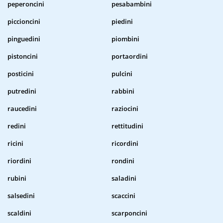
peperoncini
pesabambini
piccioncini
piedini
pinguedini
piombini
pistoncini
portaordini
posticini
pulcini
putredini
rabbini
raucedini
raziocini
redini
rettitudini
ricini
ricordini
riordini
rondini
rubini
saladini
salsedini
scaccini
scaldini
scarponcini