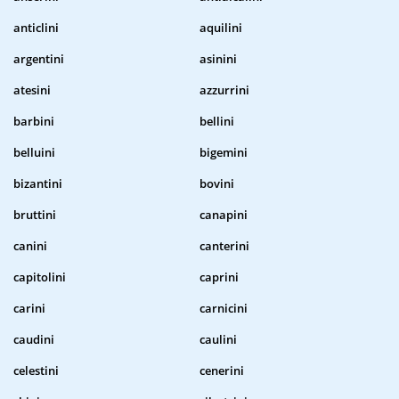
anticlini
aquilini
argentini
asinini
atesini
azzurrini
barbini
bellini
belluini
bigemini
bizantini
bovini
bruttini
canapini
canini
canterini
capitolini
caprini
carini
carnicini
caudini
caulini
celestini
cenerini