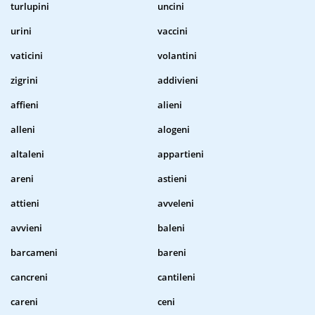
turlupini
uncini
urini
vaccini
vaticini
volantini
zigrini
addivieni
affieni
alieni
alleni
alogeni
altaleni
appartieni
areni
astieni
attieni
avveleni
avvieni
baleni
barcameni
bareni
cancreni
cantileni
careni
ceni