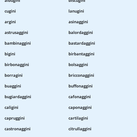
albugini
biscugini
cugini
lanugini
argini
asinaggini
astrusaggini
balordaggini
bambinaggini
bastardaggini
bigini
birbantaggini
birbonaggini
bolsaggini
borragini
bricconaggini
buaggini
buffonaggini
bugiardaggini
cafonaggini
caligini
caponaggini
capruggini
cartilagini
castronaggini
citrullaggini