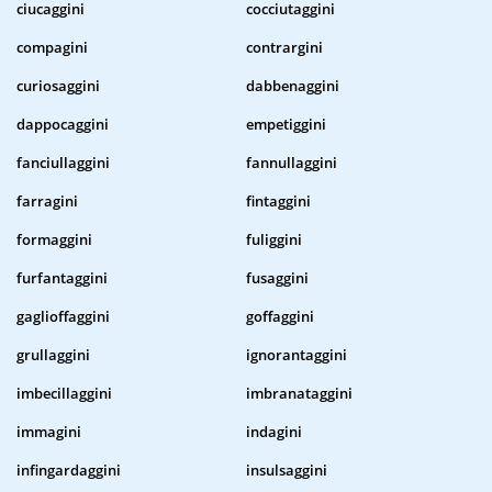
ciucaggini
cocciutaggini
compagini
contrargini
curiosaggini
dabbenaggini
dappocaggini
empetiggini
fanciullaggini
fannullaggini
farragini
fintaggini
formaggini
fuliggini
furfantaggini
fusaggini
gaglioffaggini
goffaggini
grullaggini
ignorantaggini
imbecillaggini
imbranataggini
immagini
indagini
infingardaggini
insulsaggini