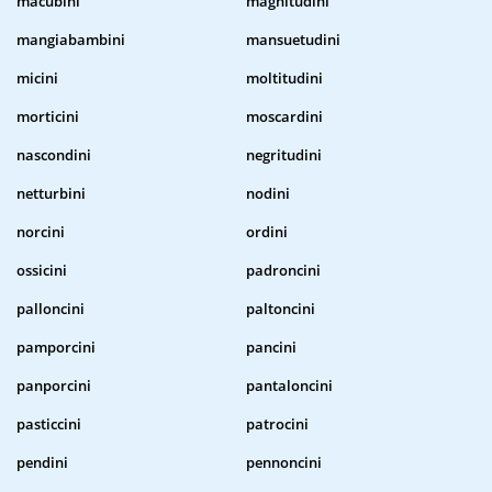
macubini
magnitudini
mangiabambini
mansuetudini
micini
moltitudini
morticini
moscardini
nascondini
negritudini
netturbini
nodini
norcini
ordini
ossicini
padroncini
palloncini
paltoncini
pamporcini
pancini
panporcini
pantaloncini
pasticcini
patrocini
pendini
pennoncini