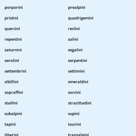
porporini
prealpini
pristini
quadrigemini
quercini
reclini
repentini
salini
saturnini
segalini
serotini
serpentini
settembrini
settimini
sibillini
smeraldini
sopraffini
sorcini
stallini
stracittadini
subalpini
supini
tapini
taurini
tiberini
transalpini