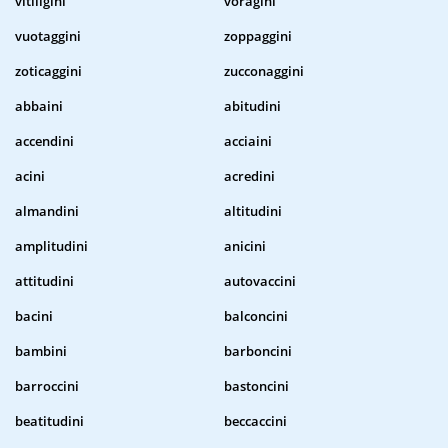
vitiligini
voragini
vuotaggini
zoppaggini
zoticaggini
zucconaggini
abbaini
abitudini
accendini
acciaini
acini
acredini
almandini
altitudini
amplitudini
anicini
attitudini
autovaccini
bacini
balconcini
bambini
barboncini
barroccini
bastoncini
beatitudini
beccaccini