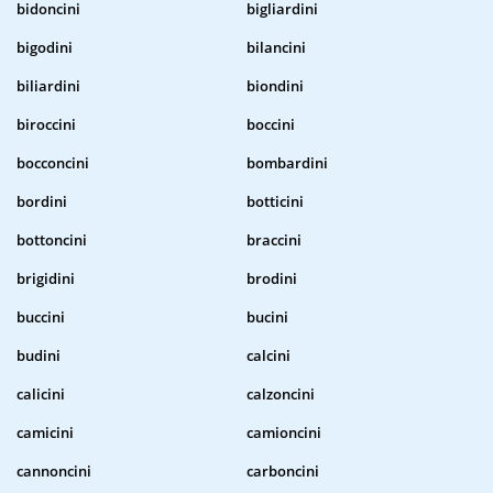
bidoncini
bigliardini
bigodini
bilancini
biliardini
biondini
biroccini
boccini
bocconcini
bombardini
bordini
botticini
bottoncini
braccini
brigidini
brodini
buccini
bucini
budini
calcini
calicini
calzoncini
camicini
camioncini
cannoncini
carboncini