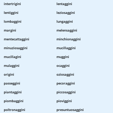
intertrigini
lentaggini
lentiggini
leziosaggini
lombaggini
lungaggini
margini
melensaggini
mentecattaggini
minchionaggini
minuziosaggini
mucillaggini
mucillagini
muggini
mulaggini
ocaggini
origini
oziosaggini
passeggini
pecoraggini
piantaggini
piccosaggini
piombaggini
pioviggini
poltronaggini
presuntuosaggini