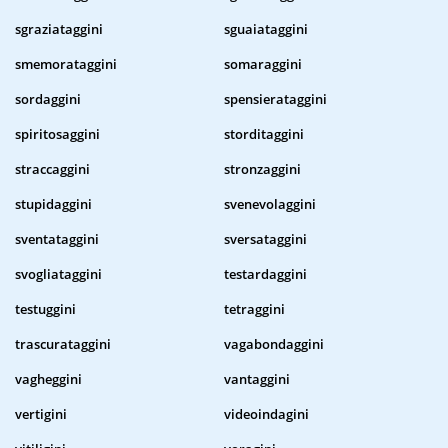
sgraziataggini
sguaiataggini
smemorataggini
somaraggini
sordaggini
spensierataggini
spiritosaggini
storditaggini
straccaggini
stronzaggini
stupidaggini
svenevolaggini
sventataggini
sversataggini
svogliataggini
testardaggini
testuggini
tetraggini
trascurataggini
vagabondaggini
vagheggini
vantaggini
vertigini
videoindagini