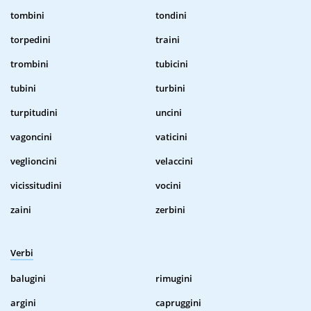
tombini
tondini
torpedini
traini
trombini
tubicini
tubini
turbini
turpitudini
uncini
vagoncini
vaticini
veglioncini
velaccini
vicissitudini
vocini
zaini
zerbini
Verbi
balugini
rimugini
argini
capruggini