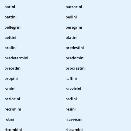
patini
patrocini
pattini
pedini
pellegrini
peregrini
pettini
platini
pralini
predestini
predetermini
predomini
preordini
procrastini
propini
raffini
rapini
ravvicini
raziocini
reclini
recrimini
resini
retini
riavvicini
ricombini
riesamini