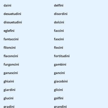
daini
delfini
desuetudini
disordini
dissuetudini
dolcini
eglefini
faccini
fantaccini
fascini
filoncini
fiocini
flaconcini
fortitudini
furgoncini
gambini
ganascini
gancini
ghiaini
giacobini
giardini
glicini
glucini
golfini
gradini
grandini