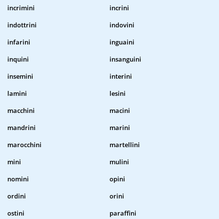
incrimini
incrini
indottrini
indovini
infarini
inguaini
inquini
insanguini
insemini
interini
lamini
lesini
macchini
macini
mandrini
marini
marocchini
martellini
mini
mulini
nomini
opini
ordini
orini
ostini
paraffini