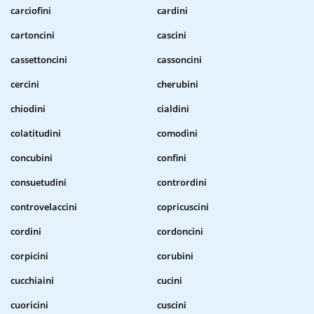
carciofini
cardini
cartoncini
cascini
cassettoncini
cassoncini
cercini
cherubini
chiodini
cialdini
colatitudini
comodini
concubini
confini
consuetudini
contrordini
controvelaccini
copricuscini
cordini
cordoncini
corpicini
corubini
cucchiaini
cucini
cuoricini
cuscini