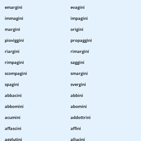
emargini
evagini
immagini
impagini
margini
origini
pioviggini
propaggini
riargini
rimargini
rimpagini
saggini
scompagini
smargini
spagini
svergini
abbacini
abbini
abbomini
abomini
acumini
addottrini
affascini
affini
agglutini
allucini