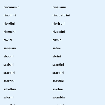
rincammini
ringuaini
rinomini
rinquattrini
riordini
ripristini
risemini
rivaccini
rovini
rumini
sanguini
satini
sbobini
sbrini
scalcini
scantini
scardini
scarpini
scartini
scassini
schettini
sciolini
sciorini
scombini