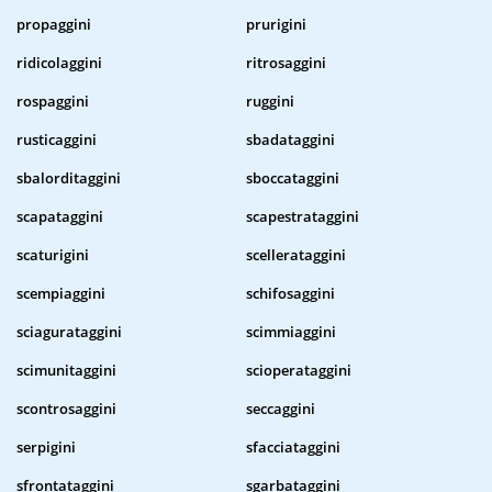
propaggini
prurigini
ridicolaggini
ritrosaggini
rospaggini
ruggini
rusticaggini
sbadataggini
sbalorditaggini
sboccataggini
scapataggini
scapestrataggini
scaturigini
scellerataggini
scempiaggini
schifosaggini
sciagurataggini
scimmiaggini
scimunitaggini
scioperataggini
scontrosaggini
seccaggini
serpigini
sfacciataggini
sfrontataggini
sgarbataggini