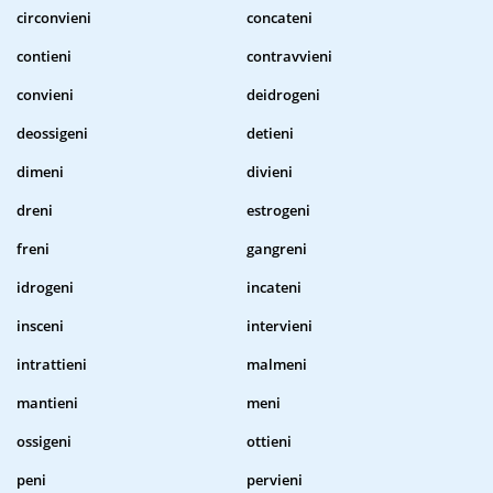
circonvieni
concateni
contieni
contravvieni
convieni
deidrogeni
deossigeni
detieni
dimeni
divieni
dreni
estrogeni
freni
gangreni
idrogeni
incateni
insceni
intervieni
intrattieni
malmeni
mantieni
meni
ossigeni
ottieni
peni
pervieni