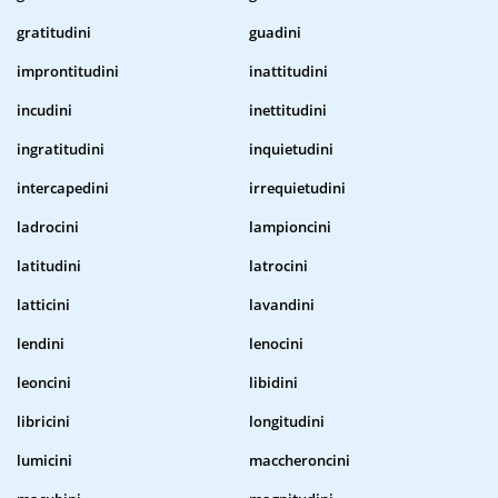
gratitudini
guadini
improntitudini
inattitudini
incudini
inettitudini
ingratitudini
inquietudini
intercapedini
irrequietudini
ladrocini
lampioncini
latitudini
latrocini
latticini
lavandini
lendini
lenocini
leoncini
libidini
libricini
longitudini
lumicini
maccheroncini