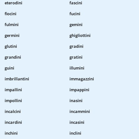
eterodini
fascini
fiocini
fucini
fulmini
gemini
germini
ghigliottini
glutini
gradini
grandini
gratini
guini
illumini
imbrillantini
immagazzini
impallini
impappini
impollini
inasini
incalcini
incammini
incardini
incasini
inchini
inclini