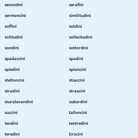
secondini
serafini
sermoncini
similitudini
soffini
soldini
solitudini
sollecitudini
sondini
sottordini
spadaccini
spadini
spiedini
spioncini
stelloncini
stiaccini
stradini
strascini
sturalavandini
subordini
succini
talloncini
tendini
tentredini
teredini
tirocini