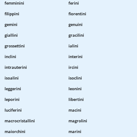
femminini
ferini
filippini
fiorentini
gemini
genuini
giallini
gracilini
grossettini
ialini
inclini
interini
intrauterini
ircini
isoalini
isoclini
leggerini
leonini
leporini
libertini
luciferini
macini
macrocristallini
magrolini
maiorchini
marini