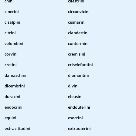
chini
cilestrini
cinerini
circonvicini
cisalpini
cismarini
citrini
clandestini
colombini
contermini
corvini
cremisini
cretini
criselefantini
damaschini
diamantini
dicembrini
divini
duracini
eleusini
endocrini
endouterini
equini
esocrini
extracittadini
extrauterini