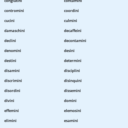
conglutini
contamini
contromini
coordini
cucini
culmini
damaschini
decaffeini
declini
decontamini
denomini
desini
destini
determini
disamini
disciplini
discrimini
disinquini
disordini
dissemini
divini
domini
effemini
elemosini
elimini
esamini