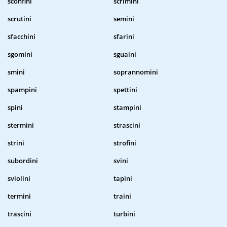
sconfini
scrimini
scrutini
semini
sfacchini
sfarini
sgomini
sguaini
smini
soprannomini
spampini
spettini
spini
stampini
stermini
strascini
strini
strofini
subordini
svini
sviolini
tapini
termini
traini
trascini
turbini