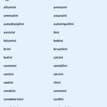
allumini
ammaini
ammutini
assassini
autodisciplini
autoimpollini
avvicini
bini
bitumini
bobini
brini
bruschini
bulini
calcini
cammini
centellini
centini
cercini
cestini
chini
combini
commini
condetermini
confini