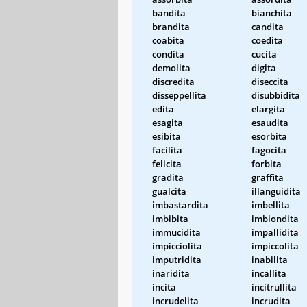
bandita
bianchita
brandita
candita
coabita
coedita
condita
cucita
demolita
digita
discredita
diseccita
disseppellita
disubbidita
edita
elargita
esagita
esaudita
esibita
esorbita
facilita
fagocita
felicita
forbita
gradita
graffita
gualcita
illanguidita
imbastardita
imbellita
imbibita
imbiondita
immucidita
impallidita
impicciolita
impiccolita
imputridita
inabilita
inaridita
incallita
incita
incitrullita
incrudelita
incrudita