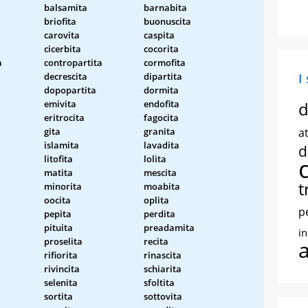
balsamita
barnabita
briofita
buonuscita
carovita
caspita
cicerbita
cocorita
a
contropartita
cormofita
decrescita
dipartita
I
dopopartita
dormita
emivita
endofita
d
eritrocita
fagocita
gita
granita
at
islamita
lavadita
d
litofita
lolita
matita
mescita
t
minorita
moabita
oocita
oplita
p
pepita
perdita
pituita
preadamita
i
proselita
recita
rifiorita
rinascita
rivincita
schiarita
selenita
sfoltita
sortita
sottovita