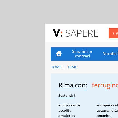
SAPERE
Sinonimi e
Vocabol
contrari
HOME
RIME
Rima con:
ferrugino
Sostantivi
emiparassita
endoparassi
accolita
accomandita
amalecita
amanita