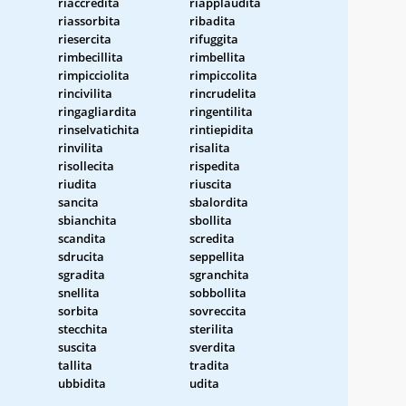
riaccredita
riapplaudita
riassorbita
ribadita
riesercita
rifuggita
rimbecillita
rimbellita
rimpicciolita
rimpiccolita
rincivilita
rincrudelita
ringagliardita
ringentilita
rinselvatichita
rintiepidita
rinvilita
risalita
risollecita
rispedita
riudita
riuscita
sancita
sbalordita
sbianchita
sbollita
scandita
scredita
sdrucita
seppellita
sgradita
sgranchita
snellita
sobbollita
sorbita
sovreccita
stecchita
sterilita
suscita
sverdita
tallita
tradita
ubbidita
udita