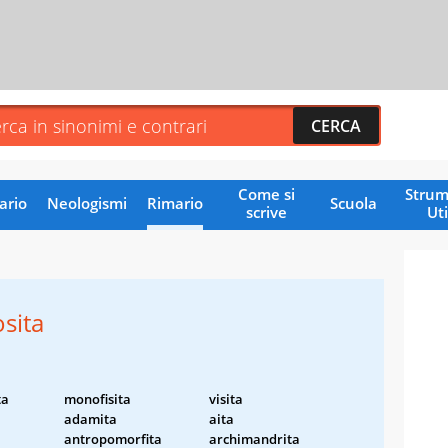
Come si
Strum
ario
Neologismi
Rimario
Scuola
scrive
Uti
sita
ta
monofisita
visita
adamita
aita
antropomorfita
archimandrita