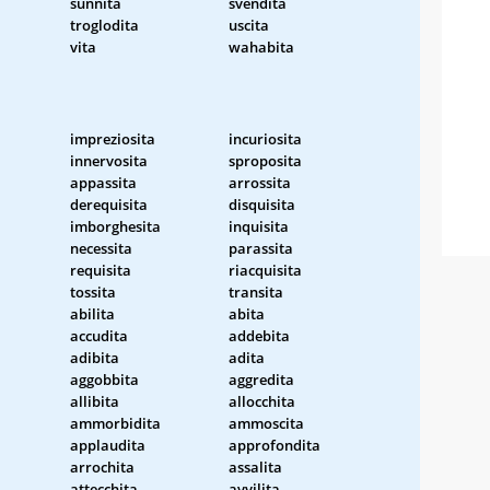
sunnita
svendita
troglodita
uscita
vita
wahabita
impreziosita
incuriosita
innervosita
sproposita
appassita
arrossita
derequisita
disquisita
imborghesita
inquisita
necessita
parassita
requisita
riacquisita
tossita
transita
abilita
abita
accudita
addebita
adibita
adita
aggobbita
aggredita
allibita
allocchita
ammorbidita
ammoscita
applaudita
approfondita
arrochita
assalita
attecchita
avvilita