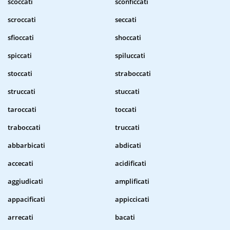
scoccati
sconficcati
scroccati
seccati
sfioccati
shoccati
spiccati
spiluccati
stoccati
straboccati
struccati
stuccati
taroccati
toccati
traboccati
truccati
abbarbicati
abdicati
accecati
acidificati
aggiudicati
amplificati
appacificati
appiccicati
arrecati
bacati