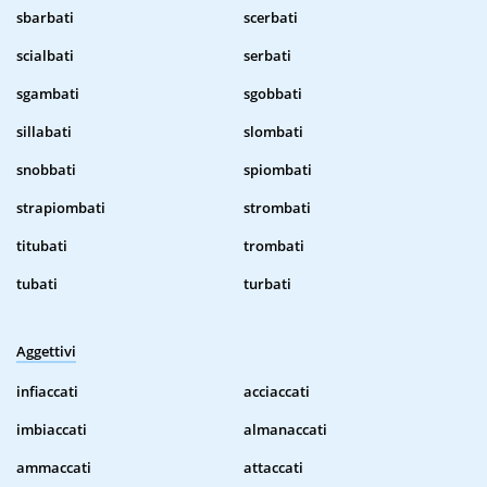
sbarbati
scerbati
scialbati
serbati
sgambati
sgobbati
sillabati
slombati
snobbati
spiombati
strapiombati
strombati
titubati
trombati
tubati
turbati
Aggettivi
infiaccati
acciaccati
imbiaccati
almanaccati
ammaccati
attaccati