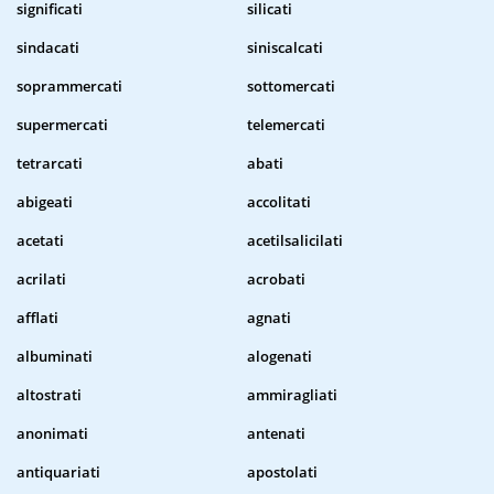
significati
silicati
sindacati
siniscalcati
soprammercati
sottomercati
supermercati
telemercati
tetrarcati
abati
abigeati
accolitati
acetati
acetilsalicilati
acrilati
acrobati
afflati
agnati
albuminati
alogenati
altostrati
ammiragliati
anonimati
antenati
antiquariati
apostolati