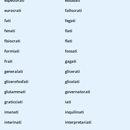
espettorati
essudati
eurocrati
fallocrati
fati
fegati
fenati
fiati
fisiocrati
flati
formiati
fossati
frati
gagati
generalati
glicerati
glicerofosfati
glicolati
glutammati
governatorati
graticciati
iati
imanati
inquilinati
interinati
interpretariati