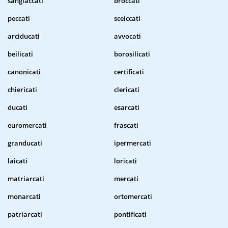
sangiaccati
broccati
peccati
sceiccati
arciducati
avvocati
beilicati
borosilicati
canonicati
certificati
chiericati
clericati
ducati
esarcati
euromercati
frascati
granducati
ipermercati
laicati
loricati
matriarcati
mercati
monarcati
ortomercati
patriarcati
pontificati