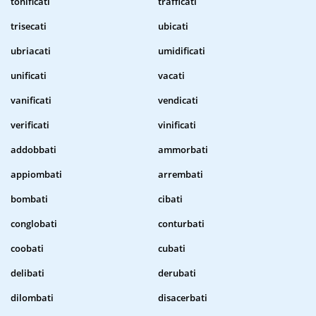
tonificati
trafficati
trisecati
ubicati
ubriacati
umidificati
unificati
vacati
vanificati
vendicati
verificati
vinificati
addobbati
ammorbati
appiombati
arrembati
bombati
cibati
conglobati
conturbati
coobati
cubati
delibati
derubati
dilombati
disacerbati