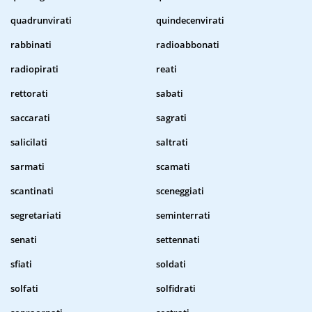
quadrunvirati
quindecenvirati
rabbinati
radioabbonati
radiopirati
reati
rettorati
sabati
saccarati
sagrati
salicilati
saltrati
sarmati
scamati
scantinati
sceneggiati
segretariati
seminterrati
senati
settennati
sfiati
soldati
solfati
solfidrati