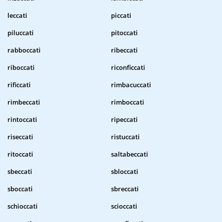
leccati
piccati
piluccati
pitoccati
rabboccati
ribeccati
riboccati
riconficcati
rificcati
rimbacuccati
rimbeccati
rimboccati
rintoccati
ripeccati
riseccati
ristuccati
ritoccati
saltabeccati
sbeccati
sbloccati
sboccati
sbreccati
schioccati
scioccati