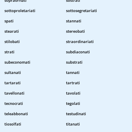
sopraornati
sostrati
sottoproletariati
sottosegretariati
spati
stannati
stearati
stereobati
stilobati
straordinariati
strati
subdiaconati
subeconomati
substrati
sultanati
tannati
tartarati
tartrati
tavellonati
tavolati
tecnocrati
tegolati
teleabbonati
testudinati
tiosolfati
titanati