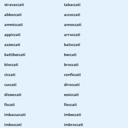
stravaccati
tabaccati
abboccati
accoccati
ammiccati
annoccati
appiccati
arroccati
azzeccati
baloccati
battibeccati
beccati
bloccati
broccati
ciccati
conficcati
cuccati
diroccati
disseccati
essiccati
ficcati
fioccati
imbacuccati
imbeccati
imboccati
imbroccati