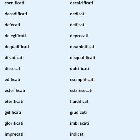
cornificati
decalcificati
decodificati
dedicati
defecati
deificati
delegificati
deprecati
dequalificati
deumidificati
diradicati
disqualificati
dissecati
dolcificati
edificati
esemplificati
esterificati
estrinsecati
eterificati
fluidificati
gelificati
giudicati
glorificati
imbracati
imprecati
indicati