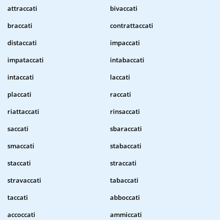
attraccati
bivaccati
braccati
contrattaccati
distaccati
impaccati
impataccati
intabaccati
intaccati
laccati
placcati
raccati
riattaccati
rinsaccati
saccati
sbaraccati
smaccati
stabaccati
staccati
straccati
stravaccati
tabaccati
taccati
abboccati
accoccati
ammiccati