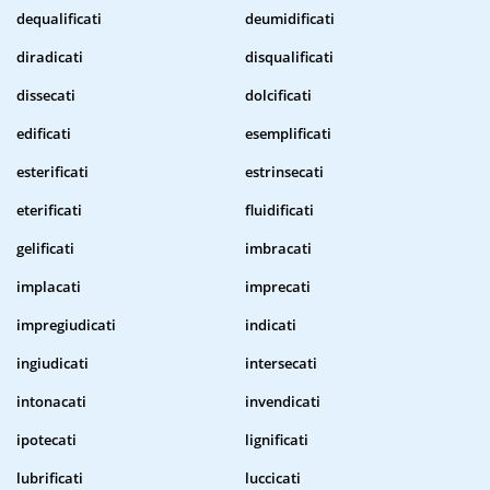
dequalificati
deumidificati
diradicati
disqualificati
dissecati
dolcificati
edificati
esemplificati
esterificati
estrinsecati
eterificati
fluidificati
gelificati
imbracati
implacati
imprecati
impregiudicati
indicati
ingiudicati
intersecati
intonacati
invendicati
ipotecati
lignificati
lubrificati
luccicati