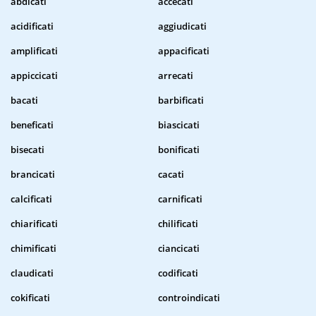
abdicati
accecati
acidificati
aggiudicati
amplificati
appacificati
appiccicati
arrecati
bacati
barbificati
beneficati
biascicati
bisecati
bonificati
brancicati
cacati
calcificati
carnificati
chiarificati
chilificati
chimificati
ciancicati
claudicati
codificati
cokificati
controindicati