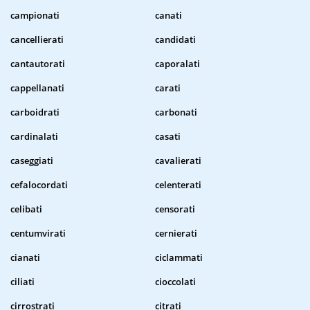
campionati
canati
cancellierati
candidati
cantautorati
caporalati
cappellanati
carati
carboidrati
carbonati
cardinalati
casati
caseggiati
cavalierati
cefalocordati
celenterati
celibati
censorati
centumvirati
cernierati
cianati
ciclammati
ciliati
cioccolati
cirrostrati
citrati