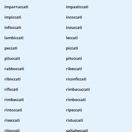
imparruccati
impasticcati
impiccati
incoccati
infioccati
inzuccati
lambiccati
leccati
peccati
piccati
piluccati
pitoccati
rabboccati
ribeccati
riboccati
riconficcati
rificcati
rimbacuccati
rimbeccati
rimboccati
rintoccati
ripeccati
riseccati
ristuccati
ritoccati
saltabeccati