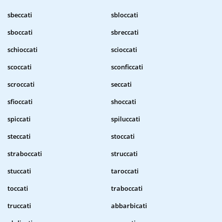
sbeccati
sbloccati
sboccati
sbreccati
schioccati
scioccati
scoccati
sconficcati
scroccati
seccati
sfioccati
shoccati
spiccati
spiluccati
steccati
stoccati
straboccati
struccati
stuccati
taroccati
toccati
traboccati
truccati
abbarbicati