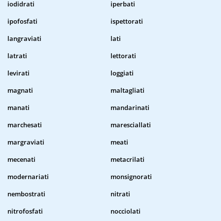
iodidrati
iperbati
ipofosfati
ispettorati
langraviati
lati
latrati
lettorati
levirati
loggiati
magnati
maltagliati
manati
mandarinati
marchesati
maresciallati
margraviati
meati
mecenati
metacrilati
modernariati
monsignorati
nembostrati
nitrati
nitrofosfati
nocciolati