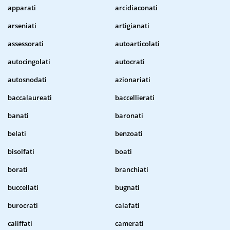
apparati
arcidiaconati
arseniati
artigianati
assessorati
autoarticolati
autocingolati
autocrati
autosnodati
azionariati
baccalaureati
baccellierati
banati
baronati
belati
benzoati
bisolfati
boati
borati
branchiati
buccellati
bugnati
burocrati
calafati
califfati
camerati