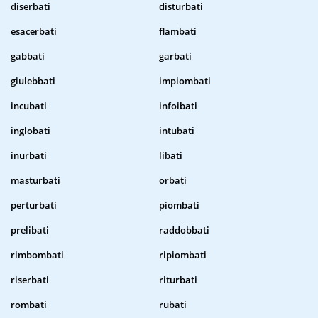
diserbati
disturbati
esacerbati
flambati
gabbati
garbati
giulebbati
impiombati
incubati
infoibati
inglobati
intubati
inurbati
libati
masturbati
orbati
perturbati
piombati
prelibati
raddobbati
rimbombati
ripiombati
riserbati
riturbati
rombati
rubati