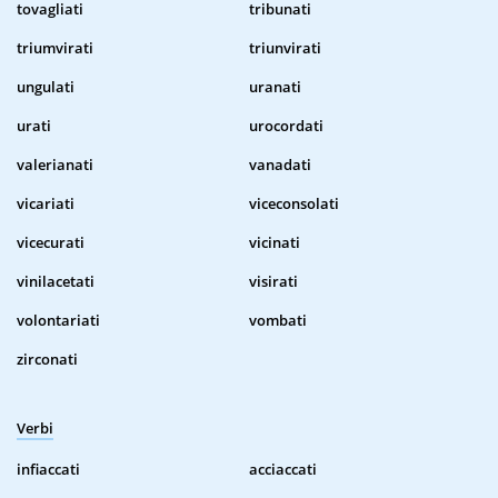
tovagliati
tribunati
triumvirati
triunvirati
ungulati
uranati
urati
urocordati
valerianati
vanadati
vicariati
viceconsolati
vicecurati
vicinati
vinilacetati
visirati
volontariati
vombati
zirconati
Verbi
infiaccati
acciaccati