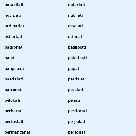
notabilati
notariati
noviziati
nubilati
ordinariati
ossalati
ostiariati
ottimati
padronati
pagliolati
palati
palatinati
panpepati
papati
pascialati
patriziati
patronati
peculati
pelobati
penati
perborati
perclorati
perfosfati
pergolati
permanganati
persolfati