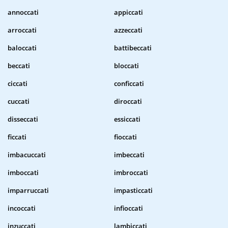
annoccati
appiccati
arroccati
azzeccati
baloccati
battibeccati
beccati
bloccati
ciccati
conficcati
cuccati
diroccati
disseccati
essiccati
ficcati
fioccati
imbacuccati
imbeccati
imboccati
imbroccati
imparruccati
impasticcati
incoccati
infioccati
inzuccati
lambiccati