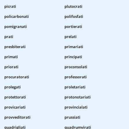
picrati
plutocrati
policarbonati
polifosfati
pomigranati
portierati
prati
prelati
presbiterati
primariati
primati
principati
priorati
proconsolati
procuratorati
professorati
prolegati
proletariati
protettorati
protonotariati
provicariati
provincialati
provveditorati
prussiati
quadrigliati
quadrumvirati