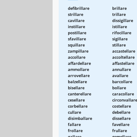
defibrillare
brillare
strillare
trillare
cavillare
dissigillare
instillare
istillare
postillare
rifocillare
sfavillare
sigillare
squillare
stillare
zampillare
accastellare
accollare
accoltellare
affardellare
affastellare
ammollare
annullare
arrovellare
avallare
balzellare
barcollare
bisellare
bollare
canterellare
caracollare
cesellare
circonvallar
corbellare
costellare
cullare
debellare
disimballare
dissellare
fallare
favellare
frollare
frullare
gallare
gemellare