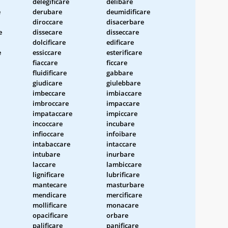
delegificare
delibare
e
derubare
deumidificare
diroccare
disacerbare
e
dissecare
disseccare
dolcificare
edificare
e
essiccare
esterificare
fiaccare
ficcare
fluidificare
gabbare
giudicare
giulebbare
imbeccare
imbiaccare
imbroccare
impaccare
impataccare
impiccare
incoccare
incubare
infioccare
infoibare
intabaccare
intaccare
intubare
inurbare
laccare
lambiccare
lignificare
lubrificare
mantecare
masturbare
mendicare
mercificare
mollificare
monacare
opacificare
orbare
palificare
panificare