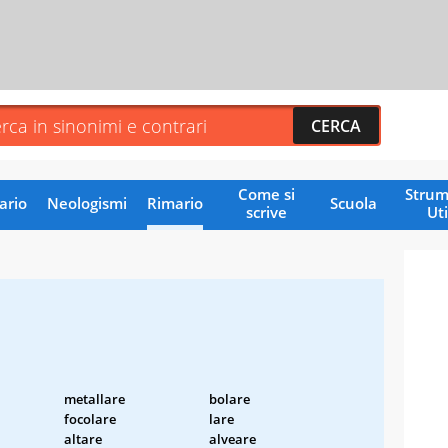
Come si
Strum
ario
Neologismi
Rimario
Scuola
scrive
Uti
metallare
bolare
focolare
lare
altare
alveare