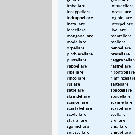
imballare
imbudellare
incappellare
incasellare
indrappellare
ingioiellare
installare
interpellare
lardellare
livellare
manganellare
mantellare
modellare
mollare
orpellare
pennellare
picchierellare
presellare
puntellare
raggranellar
rappellare
rastrellare
ribellare
ricontrollare
rincollare
rinfrinzellar
rullare
saltellare
satollare
sbaccellare
sbrindellare
sbudellare
scancellare
scannellare
scartabellare
scartellare
scodellare
scollare
sfarfallare
sfollare
sgonnellare
smallare
smascellare
smidollare