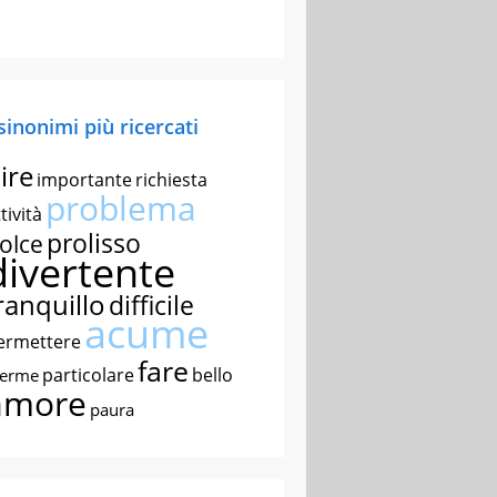
 sinonimi più ricercati
ire
importante
richiesta
problema
tività
prolisso
olce
divertente
ranquillo
difficile
acume
ermettere
fare
particolare
bello
nerme
amore
paura