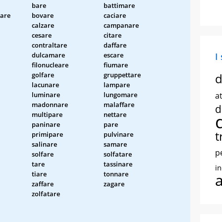
bare
battimare
are
bovare
caciare
calzare
campanare
cesare
citare
contraltare
daffare
dulcamare
escare
I
filonucleare
fiumare
golfare
gruppettare
d
lacunare
lampare
luminare
lungomare
at
madonnare
malaffare
d
multipare
nettare
paninare
pare
t
primipare
pulvinare
salinare
samare
p
solfare
solfatare
tare
tassinare
i
tiare
tonnare
zaffare
zagare
zolfatare