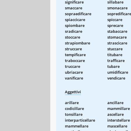
significare
sillabare
smaccare
smonacare
sopraedificare
sopredificar
spiaccicare
spiccare
spiombare
sprecare
sradicare
stabaccare
stoccare
stomacare
strapiombare
strascicare
struccare
stuccare
tempificare
titubare
traboccare
trafficare
truccare
tubare
ubriacare
umidificare
vanificare
vendicare
Aggettivi
arillare
ancillare
codicillare
mammillare
tonsillare
ascellare
interparticellare
interstellare
mammellare
mascellare