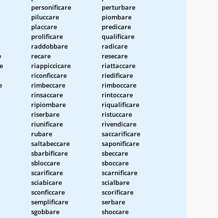
personificare
perturbare
piluccare
piombare
placcare
predicare
prolificare
qualificare
raddobbare
radicare
e
recare
resecare
e
riappiccicare
riattaccare
riconficcare
riedificare
e
rimbeccare
rimboccare
rinsaccare
rintoccare
ripiombare
riqualificare
riserbare
ristuccare
riunificare
rivendicare
rubare
saccarificare
saltabeccare
saponificare
sbarbificare
sbeccare
sbloccare
sboccare
scarificare
scarnificare
sciabicare
scialbare
sconficcare
scorificare
semplificare
serbare
sgobbare
shoccare