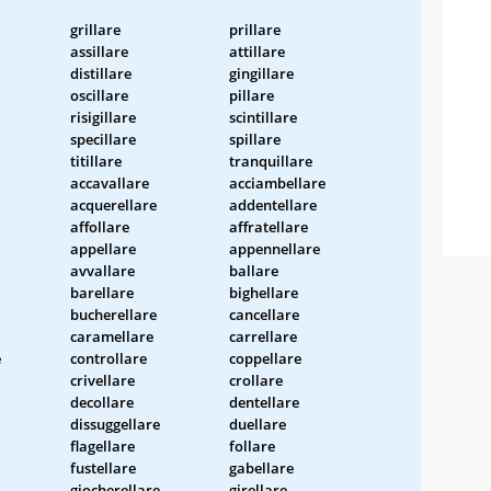
grillare
prillare
assillare
attillare
distillare
gingillare
oscillare
pillare
risigillare
scintillare
specillare
spillare
titillare
tranquillare
accavallare
acciambellare
acquerellare
addentellare
affollare
affratellare
appellare
appennellare
avvallare
ballare
barellare
bighellare
bucherellare
cancellare
caramellare
carrellare
e
controllare
coppellare
crivellare
crollare
decollare
dentellare
dissuggellare
duellare
flagellare
follare
fustellare
gabellare
giocherellare
girellare