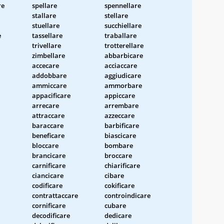
re
spellare
spennellare
stallare
stellare
stuellare
succhiellare
e
tassellare
traballare
trivellare
trotterellare
zimbellare
abbarbicare
accecare
acciaccare
addobbare
aggiudicare
ammiccare
ammorbare
appacificare
appiccare
arrecare
arrembare
attraccare
azzeccare
baraccare
barbificare
beneficare
biascicare
bloccare
bombare
brancicare
broccare
carnificare
chiarificare
ciancicare
cibare
codificare
cokificare
contrattaccare
controindicare
cornificare
cubare
decodificare
dedicare