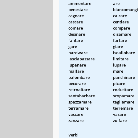
ammontare
are
benestare
biancomangi
cagnare
calcare
cascare
centiare
comare
compare
desinare
disamare
fanfare
farfare
gare
giare
hardware
isoallobare
lasciapassare
limitare
lupanare
lupare
malfare
mare
palombare
panchinare
pecorare
picare
retroaltare
rockettare
santabarbare
scopamare
spazzamare
tagliamare
terramare
terremare
vaccare
vasare
zanzare
zolfare
Verbi