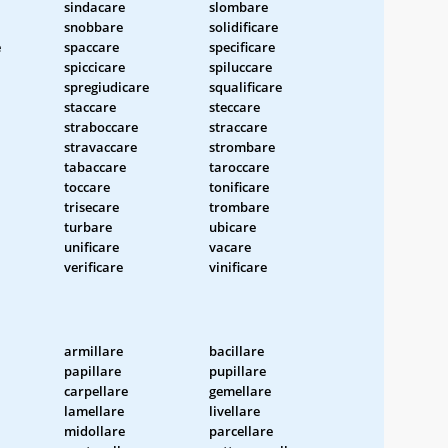
sindacare
slombare
snobbare
solidificare
e
spaccare
specificare
spiccicare
spiluccare
spregiudicare
squalificare
staccare
steccare
straboccare
straccare
stravaccare
strombare
tabaccare
taroccare
toccare
tonificare
trisecare
trombare
turbare
ubicare
unificare
vacare
verificare
vinificare
armillare
bacillare
papillare
pupillare
carpellare
gemellare
lamellare
livellare
midollare
parcellare