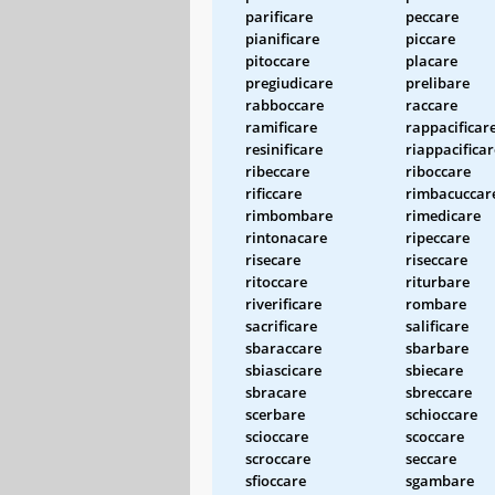
parificare
peccare
pianificare
piccare
pitoccare
placare
pregiudicare
prelibare
rabboccare
raccare
ramificare
rappacificar
resinificare
riappacificar
ribeccare
riboccare
rificcare
rimbacuccar
rimbombare
rimedicare
rintonacare
ripeccare
risecare
riseccare
ritoccare
riturbare
riverificare
rombare
sacrificare
salificare
sbaraccare
sbarbare
sbiascicare
sbiecare
sbracare
sbreccare
scerbare
schioccare
scioccare
scoccare
scroccare
seccare
sfioccare
sgambare