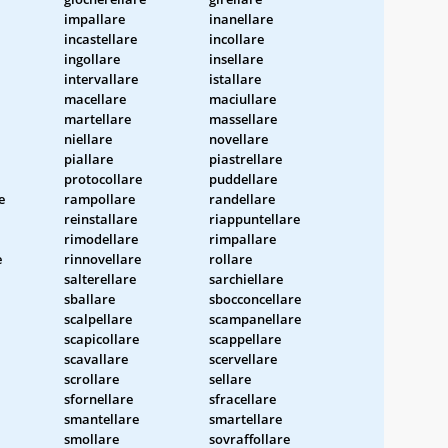
impallare
inanellare
incastellare
incollare
ingollare
insellare
intervallare
istallare
macellare
maciullare
martellare
massellare
niellare
novellare
piallare
piastrellare
protocollare
puddellare
e
rampollare
randellare
reinstallare
riappuntellare
rimodellare
rimpallare
e
rinnovellare
rollare
salterellare
sarchiellare
sballare
sbocconcellare
scalpellare
scampanellare
scapicollare
scappellare
scavallare
scervellare
scrollare
sellare
sfornellare
sfracellare
smantellare
smartellare
smollare
sovraffollare