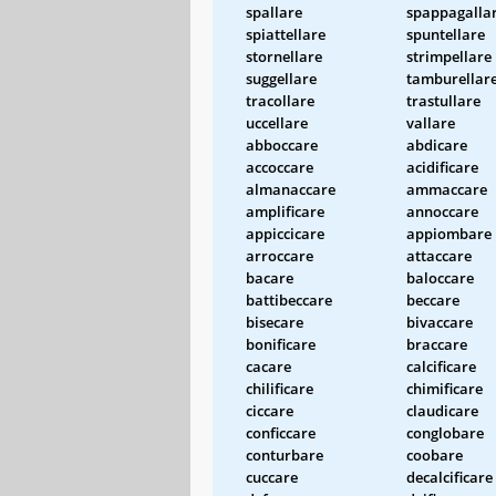
spallare
spappagalla
spiattellare
spuntellare
stornellare
strimpellare
suggellare
tamburellar
tracollare
trastullare
uccellare
vallare
abboccare
abdicare
accoccare
acidificare
almanaccare
ammaccare
amplificare
annoccare
appiccicare
appiombare
arroccare
attaccare
bacare
baloccare
battibeccare
beccare
bisecare
bivaccare
bonificare
braccare
cacare
calcificare
chilificare
chimificare
ciccare
claudicare
conficcare
conglobare
conturbare
coobare
cuccare
decalcificare