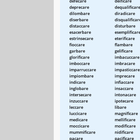
defecare
deificare
deprecare
dequalificar
dilombare
diradicare
diserbare
disqualificar
distaccare
disturbare
esacerbare
esemplificar
estrinsecare
eterificare
fioccare
flambare
garbare
gelificare
glorificare
imbacuccare
imboccare
imbracare
imparruccare
impasticcare
impiombare
imprecare
indicare
infiaccare
inglobare
insaccare
intersecare
intonacare
inzuccare
ipotecare
leccare
libare
luccicare
magnificare
medicare
mellificare
moccicare
modificare
mummificare
nidificare
pacare
pacificare