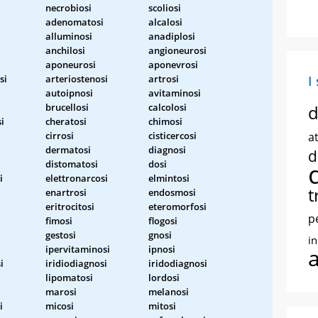
necrobiosi
scoliosi
adenomatosi
alcalosi
alluminosi
anadiplosi
anchilosi
angioneurosi
aponeurosi
aponevrosi
si
arteriostenosi
artrosi
I
i
autoipnosi
avitaminosi
brucellosi
calcolosi
d
i
cheratosi
chimosi
cirrosi
cisticercosi
at
dermatosi
diagnosi
d
distomatosi
dosi
i
elettronarcosi
elmintosi
t
enartrosi
endosmosi
eritrocitosi
eteromorfosi
p
fimosi
flogosi
gestosi
gnosi
i
ipervitaminosi
ipnosi
i
iridiodiagnosi
iridodiagnosi
lipomatosi
lordosi
marosi
melanosi
i
micosi
mitosi