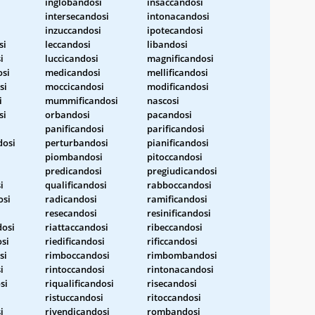
inglobandosi
insaccandosi
intersecandosi
intonacandosi
inzuccandosi
ipotecandosi
si
leccandosi
libandosi
i
luccicandosi
magnificandosi
si
medicandosi
mellificandosi
si
moccicandosi
modificandosi
i
mummificandosi
nascosi
si
orbandosi
pacandosi
panificandosi
parificandosi
dosi
perturbandosi
pianificandosi
piombandosi
pitoccandosi
predicandosi
pregiudicandosi
i
qualificandosi
rabboccandosi
osi
radicandosi
ramificandosi
resecandosi
resinificandosi
dosi
riattaccandosi
ribeccandosi
osi
riedificandosi
rificcandosi
si
rimboccandosi
rimbombandosi
i
rintoccandosi
rintonacandosi
si
riqualificandosi
risecandosi
ristuccandosi
ritoccandosi
i
rivendicandosi
rombandosi