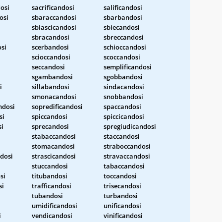
dosi
sacrificandosi
salificandosi
osi
sbaraccandosi
sbarbandosi
sbiascicandosi
sbiecandosi
sbracandosi
sbreccandosi
osi
scerbandosi
schioccandosi
scioccandosi
scoccandosi
seccandosi
semplificandosi
sgambandosi
sgobbandosi
i
sillabandosi
sindacandosi
smonacandosi
snobbandosi
ndosi
sopredificandosi
spaccandosi
si
spiccandosi
spiccicandosi
i
sprecandosi
spregiudicandosi
stabaccandosi
staccandosi
stomacandosi
straboccandosi
dosi
strascicandosi
stravaccandosi
stuccandosi
tabaccandosi
si
titubandosi
toccandosi
si
trafficandosi
trisecandosi
tubandosi
turbandosi
i
umidificandosi
unificandosi
i
vendicandosi
vinificandosi