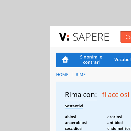
SAPERE
Sinonimi e
Vocabol
contrari
HOME
RIME
Rima con:
filacciosi
Sostantivi
abiosi
acariosi
anaerobiosi
antibiosi
coccidiosi
endometrios