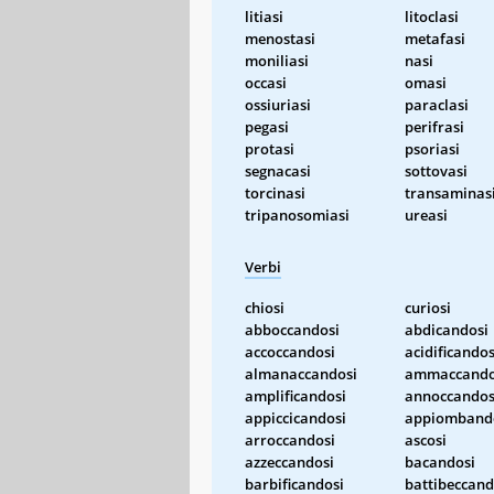
litiasi
litoclasi
menostasi
metafasi
moniliasi
nasi
occasi
omasi
ossiuriasi
paraclasi
pegasi
perifrasi
protasi
psoriasi
segnacasi
sottovasi
torcinasi
transaminas
tripanosomiasi
ureasi
Verbi
chiosi
curiosi
abboccandosi
abdicandosi
accoccandosi
acidificandos
almanaccandosi
ammaccando
amplificandosi
annoccandos
appiccicandosi
appiomband
arroccandosi
ascosi
azzeccandosi
bacandosi
barbificandosi
battibeccand