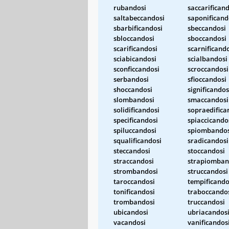
rubandosi
saccarifican
saltabeccandosi
saponificand
sbarbificandosi
sbeccandosi
sbloccandosi
sboccandosi
scarificandosi
scarnificand
sciabicandosi
scialbandosi
sconficcandosi
scroccandosi
serbandosi
sfioccandosi
shoccandosi
significandos
slombandosi
smaccandosi
solidificandosi
sopraedifica
specificandosi
spiaccicando
spiluccandosi
spiombandos
squalificandosi
sradicandosi
steccandosi
stoccandosi
straccandosi
strapiomban
strombandosi
struccandosi
taroccandosi
tempificando
tonificandosi
traboccando
trombandosi
truccandosi
ubicandosi
ubriacandos
vacandosi
vanificandos