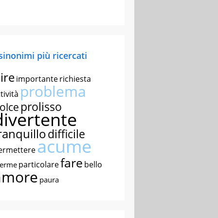
 sinonimi più ricercati
ire
importante
richiesta
problema
tività
prolisso
olce
divertente
ranquillo
difficile
acume
ermettere
fare
particolare
bello
nerme
amore
paura