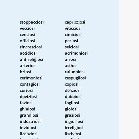
stoppacciosi
capricciosi
vecciosi
viticciosi
cenciosi
cimiciosi
officiosi
peciosi
rincresciosi
selciosi
accidiosi
acrimoniosi
antireligiosi
ariosi
arteriosi
astiosi
briosi
calunniosi
cerimoniosi
cespugliosi
contagiosi
copiosi
curiosi
deliziosi
doviziosi
dubbiosi
faziosi
fogliosi
ghiaiosi
gioiosi
grandiosi
graziosi
industriosi
ingiuriosi
invidiosi
irreligiosi
licenziosi
lisciviosi