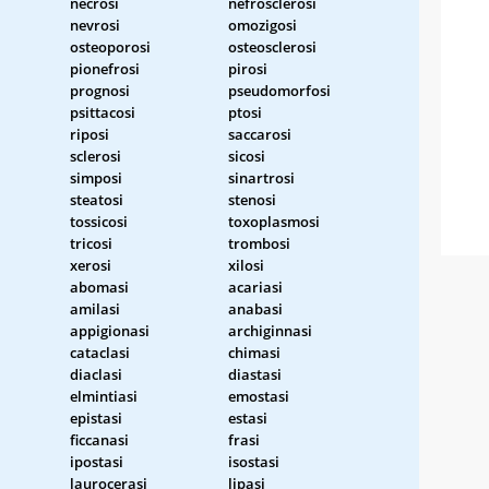
necrosi
nefrosclerosi
nevrosi
omozigosi
osteoporosi
osteosclerosi
pionefrosi
pirosi
prognosi
pseudomorfosi
psittacosi
ptosi
riposi
saccarosi
sclerosi
sicosi
simposi
sinartrosi
steatosi
stenosi
tossicosi
toxoplasmosi
tricosi
trombosi
xerosi
xilosi
abomasi
acariasi
amilasi
anabasi
appigionasi
archiginnasi
cataclasi
chimasi
diaclasi
diastasi
elmintiasi
emostasi
epistasi
estasi
ficcanasi
frasi
ipostasi
isostasi
laurocerasi
lipasi