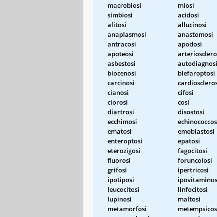
macrobiosi
miosi
simbiosi
acidosi
alitosi
allucinosi
anaplasmosi
anastomosi
antracosi
apodosi
apoteosi
arteriosclero
asbestosi
autodiagnos
biocenosi
blefaroptosi
carcinosi
cardioscleros
cianosi
cifosi
clorosi
cosi
diartrosi
disostosi
ecchimosi
echinococcos
ematosi
emoblastosi
enteroptosi
epatosi
eterozigosi
fagocitosi
fluorosi
foruncolosi
grifosi
ipertricosi
ipotiposi
ipovitaminos
leucocitosi
linfocitosi
lupinosi
maltosi
metamorfosi
metempsicos