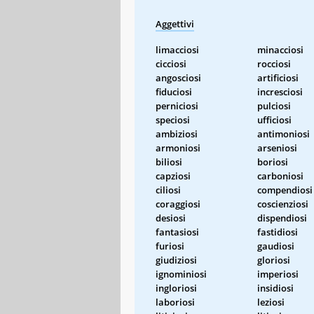
Aggettivi
limacciosi
minacciosi
cicciosi
rocciosi
angosciosi
artificiosi
fiduciosi
incresciosi
perniciosi
pulciosi
speciosi
ufficiosi
ambiziosi
antimoniosi
armoniosi
arseniosi
biliosi
boriosi
capziosi
carboniosi
ciliosi
compendiosi
coraggiosi
coscienziosi
desiosi
dispendiosi
fantasiosi
fastidiosi
furiosi
gaudiosi
giudiziosi
gloriosi
ignominiosi
imperiosi
ingloriosi
insidiosi
laboriosi
leziosi