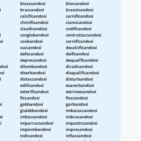
bivaccandosi
bloccandosi
i
braccandosi
brancicandosi
calcificandosi
carnificandosi
i
chimificandosi
ciancicandosi
claudicandosi
codificandosi
i
conglobandosi
contrattaccandosi
si
coobandosi
cornificandosi
cuccandosi
decalcificandosi
defecandosi
deificandosi
deprecandosi
dequalificandosi
dosi
dilombandosi
diradicandosi
osi
diserbandosi
disqualificandosi
i
distaccandosi
disturbandosi
edificandosi
esacerbandosi
esterificandosi
estrinsecandosi
ficcandosi
fioccandosi
si
gabbandosi
garbandosi
giulebbandosi
imbacuccandosi
si
imboccandosi
imbracandosi
i
imparruccandosi
impasticcandosi
i
impiombandosi
imprecandosi
indicandosi
infiaccandosi