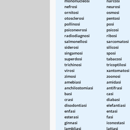
mononucleosi
narcosi
nefrosi
neurosi
ornitosi
osmosi
otosclerosi
pentosi
pollinosi
posi
psiconevrosi
psicosi
radiodiagnosi
ribosi
salmonellosi
sarcomatosi
siderosi
silicosi
singamosi
sposi
superdosi
tabacosi
trichinosi
tricoptilosi
virosi
xantomatosi
zimosi
zoonosi
amebiasi
amidasi
anchilostomiasi
antifrasi
basi
casi
crasi
diabasi
disodontiasi
elefantiasi
enfasi
entasi
esterasi
fasi
ginnasi
iconostasi
lambliasi
lattasi