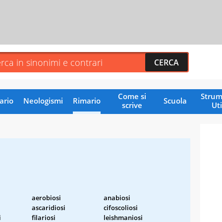
Come si
Strum
ario
Neologismi
Rimario
Scuola
scrive
Uti
aerobiosi
anabiosi
ascaridiosi
cifoscoliosi
i
filariosi
leishmaniosi