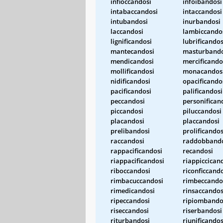
infioccandosi
infoibandosi
intabaccandosi
intaccandosi
intubandosi
inurbandosi
laccandosi
lambiccando
lignificandosi
lubrificandos
mantecandosi
masturbando
mendicandosi
mercificando
mollificandosi
monacandos
nidificandosi
opacificando
pacificandosi
palificandosi
peccandosi
personifican
piccandosi
piluccandosi
placandosi
placcandosi
prelibandosi
prolificandos
raccandosi
raddobband
rappacificandosi
recandosi
riappacificandosi
riappiccican
riboccandosi
riconficcand
rimbacuccandosi
rimbeccando
rimedicandosi
rinsaccandos
ripeccandosi
ripiombando
riseccandosi
riserbandosi
riturbandosi
riunificandos