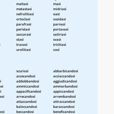
maltasi
masi
metastasi
midriasi
nefrolitiasi
oasi
ortoclasi
ossidasi
parafrasi
parnasi
peristasi
portavasi
saccarasi
satiriasi
stasi
svasi
i
travasi
trichiasi
urolitiasi
vasi
scuriosi
abbarbicandosi
accecandosi
acciaccandosi
i
addobbandosi
aggiudicandosi
si
ammiccandosi
ammorbandosi
i
appacificandosi
appiccandosi
osi
arrecandosi
arrembandosi
attaccandosi
attraccandosi
baloccandosi
baraccandosi
osi
beccandosi
beneficandosi