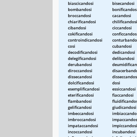
biascicandosi
bisecandosi
bombandosi
bonificandos
broccandosi
cacandosi
chiarificandosi
chilificandos
cibandosi
ciccandosi
cokificandosi
conficcandos
controindicandosi
conturbando
cosi
cubandosi
decodificandosi
dedicandosi
delegificandosi
delibandosi
derubandosi
deumidifican
diroccandosi
disacerband
dissecandosi
disseccandos
dolcificandosi
dosi
esemplificandosi
essiccandosi
eterificandosi
fiaccandosi
flambandosi
fluidificando
gelificandosi
giudicandosi
imbeccandosi
imbiaccando
imbroccandosi
impaccandos
impataccandosi
impiccandos
incoccandosi
incubandosi