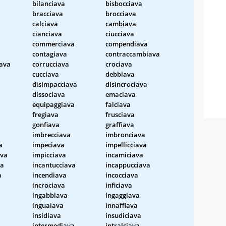
bilanciava
bisbocciava
bracciava
brocciava
calciava
cambiava
cianciava
ciucciava
commerciava
compendiava
contagiava
contraccambiava
iava
corrucciava
crociava
cucciava
debbiava
disimpacciava
disincrociava
dissociava
emaciava
equipaggiava
falciava
fregiava
frusciava
gonfiava
graffiava
imbrecciava
imbronciava
a
impeciava
impellicciava
ava
impicciava
incamiciava
va
incantucciava
incappucciava
a
incendiava
incocciava
incrociava
inficiava
ingabbiava
ingaggiava
inguaiava
innaffiava
insidiava
insudiciava
a
intermediava
intralciava