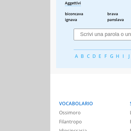
Aggettivi
biconcava
brava
ignava
panslava
A
B
C
D
E
F
G
H
I
J
VOCABOLARIO
Ossimoro
Filantropo
Idiosincrasia