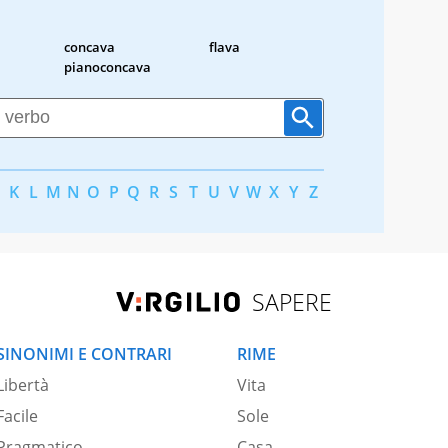
concava
flava
pianoconcava
K
L
M
N
O
P
Q
R
S
T
U
V
W
X
Y
Z
SAPERE
SINONIMI E CONTRARI
RIME
Libertà
Vita
Facile
Sole
Pragmatico
Casa