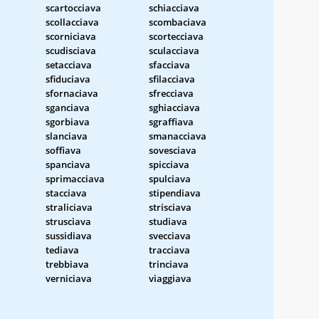
scartocciava
schiacciava
scollacciava
scombaciava
scorniciava
scortecciava
scudisciava
sculacciava
setacciava
sfacciava
sfiduciava
sfilacciava
sfornaciava
sfrecciava
sganciava
sghiacciava
sgorbiava
sgraffiava
slanciava
smanacciava
soffiava
sovesciava
spanciava
spicciava
sprimacciava
spulciava
stacciava
stipendiava
straliciava
strisciava
strusciava
studiava
sussidiava
svecciava
tediava
tracciava
trebbiava
trinciava
verniciava
viaggiava