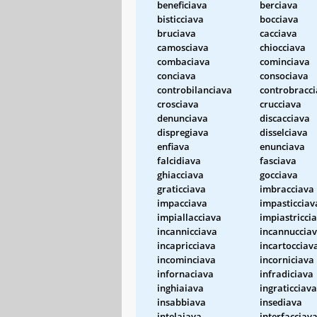
beneficiava
berciava
bisticciava
bocciava
bruciava
cacciava
camosciava
chiocciava
combaciava
cominciava
conciava
consociava
controbilanciava
controbracc
crosciava
crucciava
denunciava
discacciava
dispregiava
disselciava
enfiava
enunciava
falcidiava
fasciava
ghiacciava
gocciava
graticciava
imbracciava
impacciava
impasticciav
impiallacciava
impiastricci
incannicciava
incannuccia
incapricciava
incartocciav
incominciava
incorniciava
infornaciava
infradiciava
inghiaiava
ingraticciava
insabbiava
insediava
intelaiava
interfacciav