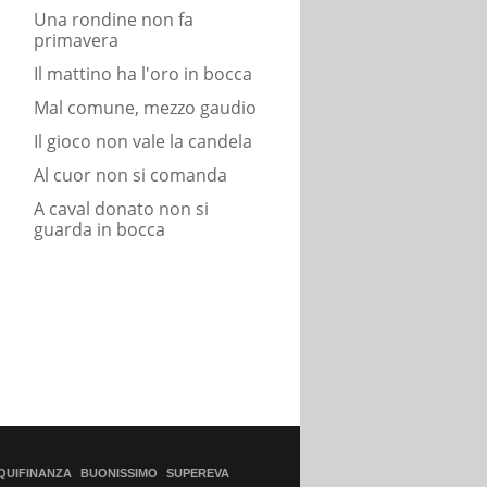
Una rondine non fa
primavera
Il mattino ha l'oro in bocca
Mal comune, mezzo gaudio
Il gioco non vale la candela
Al cuor non si comanda
A caval donato non si
guarda in bocca
QUIFINANZA
BUONISSIMO
SUPEREVA