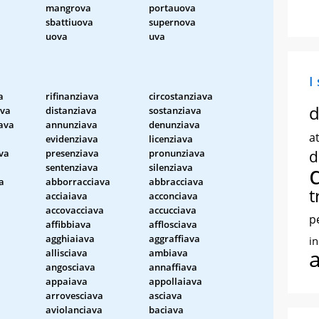
mangrova
portauova
sbattiuova
supernova
uova
uva
I
a
rifinanziava
circostanziava
d
ava
distanziava
sostanziava
ava
annunziava
denunziava
at
a
evidenziava
licenziava
va
presenziava
pronunziava
d
sentenziava
silenziava
a
abborracciava
abbracciava
t
acciaiava
acconciava
accovacciava
accucciava
p
affibbiava
afflosciava
agghiaiava
aggraffiava
i
allisciava
ambiava
angosciava
annaffiava
appaiava
appollaiava
arrovesciava
asciava
aviolanciava
baciava