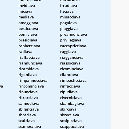
invidiava
irradiava
linciava
lisciava
mediava
minacciava
omaggiava
pagaiava
pesticciava
piaggiava
pomiciava
preannunciava
presidiava
privilegiava
rabberciava
raccapricciava
radiava
raggiava
riaffacciava
riagganciava
riannunciava
riassociava
ricambiava
ricominciava
rigonfiava
rilanciava
rimpannucciava
rimpasticciava
va
rincominciava
rinfacciava
rinunciava
ripudiava
ritracciava
riverniciava
salmodiava
sbambagiava
sbilanciava
sbirciava
sbraciava
sbrecciava
scalciava
scalpicciava
scamosciava
scappucciava