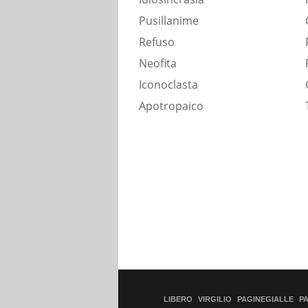
Pusillanime
Refuso
Neofita
Iconoclasta
Apotropaico
LIBERO
VIRGILIO
PAGINEGIALLE
P