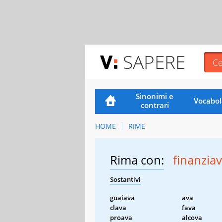
SAPERE
Sinonimi e
Vocabol
contrari
HOME
RIME
Rima con:
finanzia
Sostantivi
guaiava
ava
clava
fava
proava
alcova