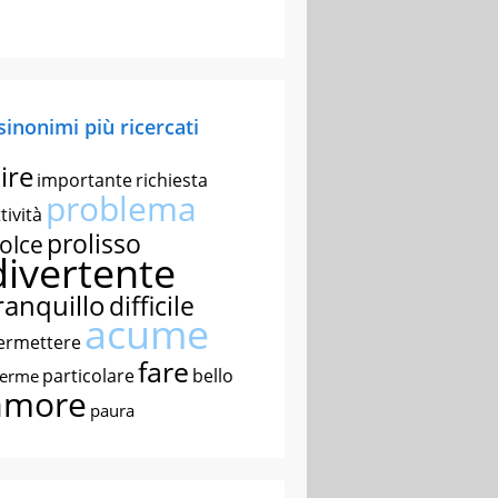
 sinonimi più ricercati
ire
importante
richiesta
problema
tività
prolisso
olce
divertente
ranquillo
difficile
acume
ermettere
fare
particolare
bello
nerme
amore
paura