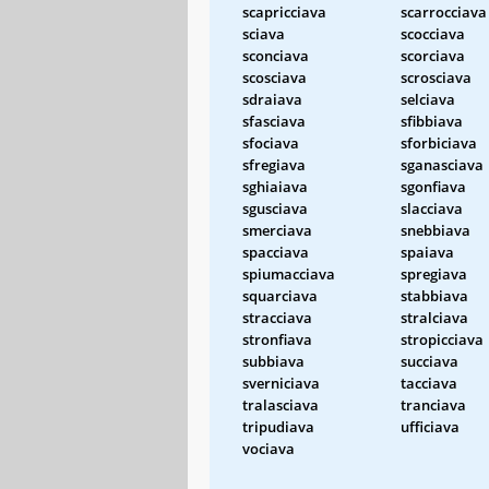
scapricciava
scarrocciava
sciava
scocciava
sconciava
scorciava
scosciava
scrosciava
sdraiava
selciava
sfasciava
sfibbiava
sfociava
sforbiciava
sfregiava
sganasciava
sghiaiava
sgonfiava
sgusciava
slacciava
smerciava
snebbiava
spacciava
spaiava
spiumacciava
spregiava
squarciava
stabbiava
stracciava
stralciava
stronfiava
stropicciava
subbiava
succiava
sverniciava
tacciava
tralasciava
tranciava
tripudiava
ufficiava
vociava