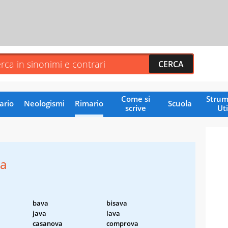
Come si
Strum
ario
Neologismi
Rimario
Scuola
scrive
Uti
va
bava
bisava
java
lava
casanova
comprova