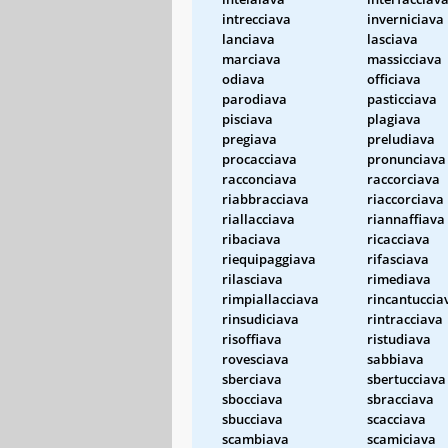
intrecciava
inverniciava
lanciava
lasciava
marciava
massicciava
odiava
officiava
parodiava
pasticciava
pisciava
plagiava
pregiava
preludiava
procacciava
pronunciava
racconciava
raccorciava
riabbracciava
riaccorciava
riallacciava
riannaffiava
ribaciava
ricacciava
riequipaggiava
rifasciava
rilasciava
rimediava
rimpiallacciava
rincantuccia
rinsudiciava
rintracciava
risoffiava
ristudiava
rovesciava
sabbiava
sberciava
sbertucciava
sbocciava
sbracciava
sbucciava
scacciava
scambiava
scamiciava