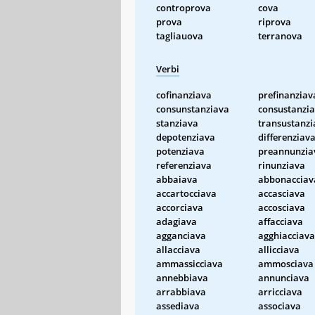
controprova
cova
prova
riprova
tagliauova
terranova
Verbi
cofinanziava
prefinanziav
consunstanziava
consustanzi
stanziava
transustanzi
depotenziava
differenziav
potenziava
preannunzia
referenziava
rinunziava
abbaiava
abbonacciav
accartocciava
accasciava
accorciava
accosciava
adagiava
affacciava
agganciava
agghiacciava
allacciava
allicciava
ammassicciava
ammosciava
annebbiava
annunciava
arrabbiava
arricciava
assediava
associava